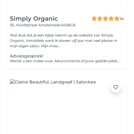
Simply Organic
94
35, Hoofdstraat
Amstenrade 6436CB
Wat leuk dat je een kijkje neemt op de website van Simply
Organic. Inmiddels werk ik alweer vijf jaar met veel plezier in
mijn eigen salon. Mijn miss...
Adviesgesprek!
Wenst u een make-over, kleurcorrectie of jouw gala/bruidskapsel? Dan komt u best eerst langs zodat ik uw bestaande kleur en gezondheid van het haar kan analyseren. Zo kunnen wij zien welke kleuring of bijkomende techniek alsook verzorging noodzakelijk is om jouw gewenste resultaat te bekomen. in het kapsalon werken wij enkel met minerale kleuringen (Organic). Een kleurcorrectie kan zijn van zwart naar heel blond of naar asblond gaan. Dus, kom vooraf even bespreken wat je wenst en breng indien nodig foto's mee. Voor de 'Updo'-kapsels mag u ook foto's meenemen en indien nodig ook de accessoires die u in het kapsel wenst te verwerken. Bijvoorbeeld: een sluier, bloemen, kralen, juwelen... Ik neem graag tijd voor jou! Bij de volgende afspraak wordt het bedrag van dit adviesgesprek in mindering gebracht. Liefs Sil