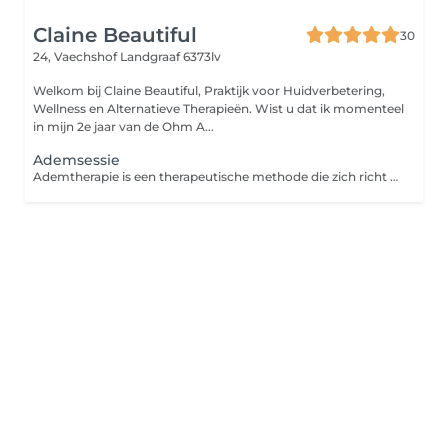
Claine Beautiful
30
24, Vaechshof
Landgraaf 6373lv
Welkom bij Claine Beautiful, Praktijk voor Huidverbetering,
Wellness en Alternatieve Therapieën. Wist u dat ik momenteel
in mijn 2e jaar van de Ohm A...
Ademsessie
Ademtherapie is een therapeutische methode die zich richt op bewust en correct ademhalen. Bij langdurige stress raakt je ademhaling langzaam ontregeld. Op een bijna onmerkbare manier begin je steeds oppervlakkiger en minder efficiënt te ademen. Dit kost je lichaam onnodig veel energie en kan voor verschillende spanningsklachten. Tijdens een ademsessie leer je je eigen adempatronen herkennen en hoe je op een juiste manier gebruik maakt van verschillende ademhalingsgebieden. Je leert stresssignalen van je lichaam herkennen. Het is een therapievorm die vaak wordt aangewend als ontspanningstherapie. Je leert je te ontspannen, rustig te blijven in stressvolle situaties en je emoties los te laten.