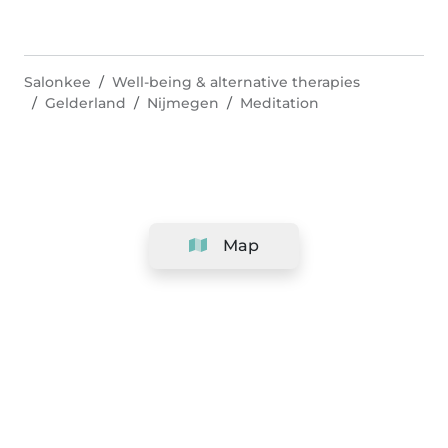
Salonkee
Well-being & alternative therapies
Gelderland
Nijmegen
Meditation
Map
Company
Support
Team
&
Careers