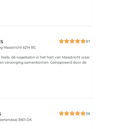
ls
87
eg
Maastricht 6214 BC
 Nails, dé nagelsalon in het hart van Maastricht waar
l en verzorging samenkomen. Geïnspireerd door de
s
38
eenendaal 3901 DK