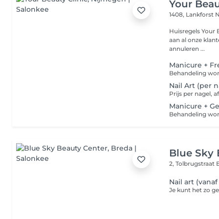
Your Beau
1408, Lankforst
N
Huisregels Your Beauty Clinic Om de b
aan al onze klanten,
annuleren ...
Manicure + Fr
Nail Art (per 
Prijs per nagel, 
Manicure + Gel
Blue Sky 
2, Tolbrugstraat
Nail art (vanaf 