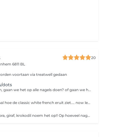
s
20
rnhem 6811 BL
orden voortaan via treatwell gedaan
s/dots
De Classic French, gaan we het op alle nagels doen? of gaan we het combineren met andere nail art? komt er meer nail art bij vergeet dan niet deze extra te boeken<3 Let op! chrome french valt onder level 2 nail art, boek de chrome nog extra erbij , deze vind je bij categorie nail art level 2
We weten allemaal hoe de classic white french eruit ziet.... now lets spice it up a bit more French in verschillende kleuren, een dubbele french, alle nagels een andere kleur french... noem het maar op!! selecteer op hoeveel vingers we het gaan doen<3
Tijger, panter, zebra, giraf, krokodil noem het op!! Op hoeveel nagels durf jij het aan?