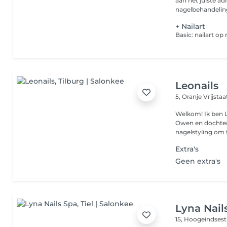
aan het juiste ad
nagelbehandeling
+ Nailart
Leonails
5, Oranje Vrijsta
Welkom! Ik ben 
Owen en dochter M
nagelstyling om t
Extra's
Geen extra's
Lyna Nail
15, Hoogeindsest