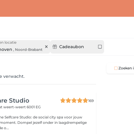
en locatie
Cadeaubon
hoven
,
Noord-Brabant
Zoeken i
je verwacht.
are Studio
169
at
weert-weert 6001 EG
he Selfcare Studio: de social city spa voor jouw
-moment. Dompel jezelf onder in laagdrempelige
e o...