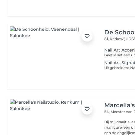
De Schoo
81, Kerkewijk D
V
Nail Art Accen
Nail Art Signa
Marcella's
54, Meester va
Bij mij draait all
manicure, een un
aan de dagelijkse.