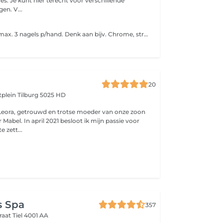
res. Je kunt hier terecht voor verschillende
en. V...
Basic: nailart op max. 3 nagels p/hand. Denk aan bijv. Chrome, streepjes, stempels, enz. Advanced: nailart op alle nagels. Bijv. Handgeschilderde bloemen, meed complexe designs.
20
atplein
Tilburg 5025 HD
Leora, getrouwd en trotse moeder van onze zoon
abel. In april 2021 besloot ik mijn passie voor
e zett...
s Spa
357
raat
Tiel 4001 AA