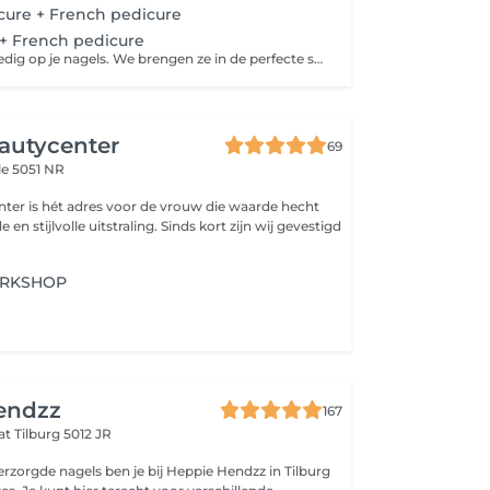
cure + French pedicure
 + French pedicure
De focus ligt volledig op je nagels. We brengen ze in de perfecte shape en verzorgen de nagelriemen. Daarna brengen we een gel polish en french manicure aan in je favoriete kleur
utycenter
69
le 5051 NR
er is hét adres voor de vrouw die waarde hecht
e uitstraling. Sinds kort zijn wij gevestigd
ORKSHOP
endzz
167
aat
Tilburg 5012 JR
rzorgde nagels ben je bij Heppie Hendzz in Tilburg