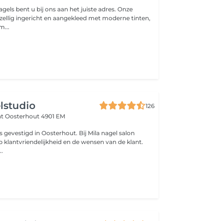
gels bent u bij ons aan het juiste adres. Onze
ezellig ingericht en aangekleed met moderne tinten,
m...
lstudio
126
at
Oosterhout 4901 EM
is gevestigd in Oosterhout. Bij Mila nagel salon
p klantvriendelijkheid en de wensen van de klant.
..