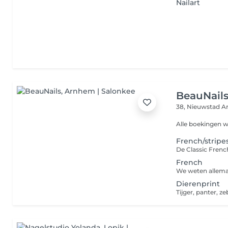
Nailart
BeauNail
38, Nieuwstad
A
Alle boekingen w
French/stripe
French
Dierenprint