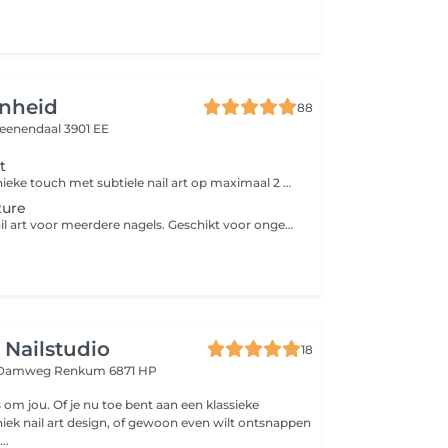
nheid
88
eenendaal 3901 EE
t
Geef je set een unieke touch met subtiele nail art op maximaal 2 nagels. Denk aan fijne details, Chrome, glitter, stickers of een eenvoudig design. Deze behandeling is een aanvulling op een nagelbehandeling.
ture
Uitgebreidere Nail art voor meerdere nagels. Geschikt voor ongeveer 2 tot 4 nagels met meer detail, combinaties ven effecten of creatieve designs. Deze behandeling wordt bijgeboekt naast een nagelbehandeling.
 Nailstudio
18
n Damweg
Renkum 6871 HP
es om jou. Of je nu toe bent aan een klassieke
iek nail art design, of gewoon even wilt ontsnappen
..