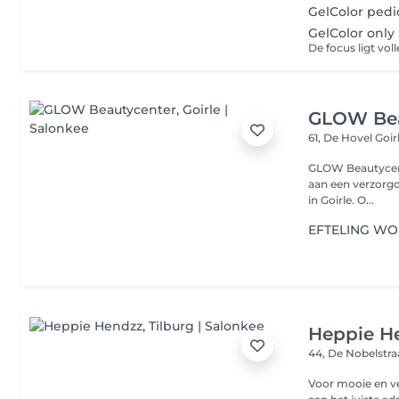
GelColor pedi
GelColor only
GLOW Bea
61, De Hovel
Goir
GLOW Beautycent
aan een verzorgde en stijlvoll
in Goirle. O...
EFTELING W
Heppie H
44, De Nobelstr
Voor mooie en ve