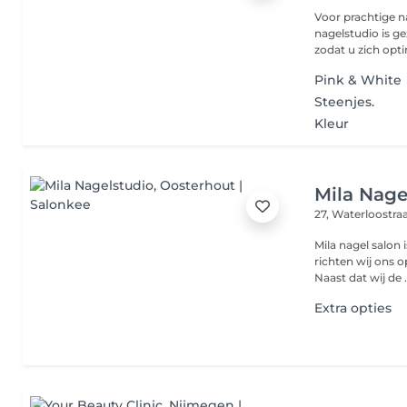
Voor prachtige na
nagelstudio is g
zodat u zich opti
Pink & White
Steenjes.
Kleur
Mila Nage
27, Waterloostra
Mila nagel salon 
richten wij ons o
Naast dat wij de .
Extra opties