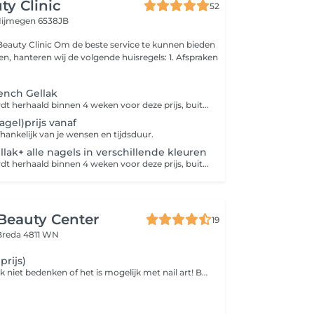
ty Clinic
52
ijmegen 6538JB
este service te kunnen bieden
 hanteren wij de volgende huisregels: 1. Afspraken
ench Gellak
Behandeling wordt herhaald binnen 4 weken voor deze prijs, buiten deze termijn komen extra kosten *5weken +€10,-* 6weken +€14. Heb je nog Gellak/BIAB/Acryl of andere product gezet door andere salon, boek dan verwijderen+ je gewenste behandeling bij ons. Manicure behandeling met elektrische frees voor de perfecte manicure, aan het einde worden de nagels/handen verzorgd met handcrème/nagelriemolie(van Dadi'óil). Wij gebruiken bij elke klant een nieuwe vijl (i.v.m. hygiëne).
nagel)prijs vanaf
afhankelijk van je wensen en tijdsduur.
lak+ alle nagels in verschillende kleuren
Behandeling wordt herhaald binnen 4 weken voor deze prijs, buiten deze termijn komen extra kosten *5weken +€10,-* 6weken +€14. Heb je nog Gellak/BIAB/Acryl of andere product gezet door andere salon, boek dan verwijderen+ je gewenste behandeling bij ons. Manicure behandeling met elektrische frees voor de perfecte manicure, aan het einde worden de nagels/handen verzorgd met handcrème/nagelriemolie(van Dadi'óil). Wij gebruiken bij elke klant een nieuwe vijl (i.v.m. hygiëne). a kosten +€10,-
Beauty Center
19
Breda 4811 WN
prijs)
Je kunt het zo gek niet bedenken of het is mogelijk met nail art! Bovendien is het een makkelijke en betaalbare manier om je look net dat beetje extra te geven. Of je nu voor een opvallende animal print gaat, een zelf ontworpen design of voor een subtiel glittertje, nail art maakt een feestje van je nagels.