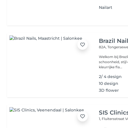
Nailart
Brazil Nai
82A, Tongersew
Welkom bij Brazil
schoonheid, stij
kleurrijke fla...
2/ 4 design
10 design
3D flower
SIS Clinic
1, Fluitersstraat
V