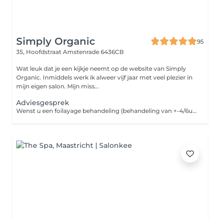
Simply Organic
95
35, Hoofdstraat
Amstenrade 6436CB
Wat leuk dat je een kijkje neemt op de website van Simply
Organic. Inmiddels werk ik alweer vijf jaar met veel plezier in
mijn eigen salon. Mijn miss...
Adviesgesprek
Wenst u een foilayage behandeling (behandeling van +-4/6uur) of kleurcorrectie? Of bent u een nieuwe klant die graag wilt komen voor een kleuring/foilayage? Dan komt u best eerst langs zodat ik uw bestaande kleur en gezondheid van het haar kan analyseren. Zo kunnen wij zien wat er mogelijk is, welke kleuring of bijkomende techniek alsook verzorging noodzakelijk is om jouw gewenste resultaat te bekomen. in het kapsalon werken wij enkel met minerale kleuringen en planten kleuringen. Een kleurcorrectie kan zijn van zwart naar heel blond of naar asblond gaan. Dus, kom vooraf even bespreken wat je wenst en breng indien nodig foto's mee. Dan kijken we samen naar de mogelijkheden! *Deze dienst is eenmalig & enkel voor nieuwe klanten. Ik neem graag tijd voor jou! Liefs Sil.