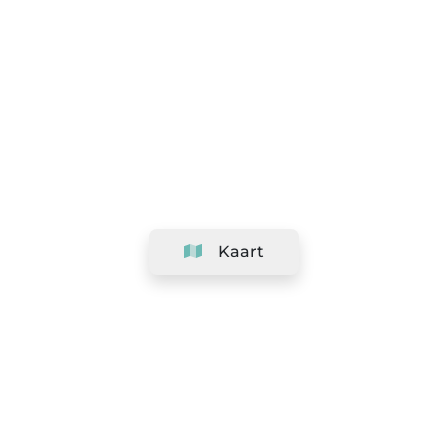
Kaart
Bedrijf
Support
Team
&
Carrières