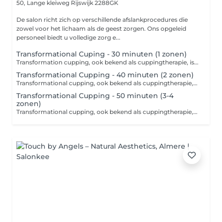
50, Lange kleiweg
Rijswijk 2288GK
De salon richt zich op verschillende afslankprocedures die
zowel voor het lichaam als de geest zorgen. Ons opgeleid
personeel biedt u volledige zorg e...
Transformational Cuping - 30 minuten (1 zonen)
Transformation cupping, ook bekend als cuppingtherapie, is een alternatieve therapeutische methode die gebruikmaakt van onderdruk die wordt gecreëerd door speciale glazen of siliconen cups. Deze techniek richt zich op het verlichten van spierspanning, het verbeteren van de bloedcirculatie en het verwijderen van gifstoffen uit het lichaam, en is ook een populaire keuze in de strijd tegen cellulite. Contra-indicaties voor cupping: 1. Huidziekten 2. Bloedstoornissen 3. Zwangerschap 4. Ontstekingen en infecties 5. Hart- en vaatproblemen 6. Barriètes en uitgezette aderen Raadpleeg altijd een professional! Toepassing: Transforcupping wordt vaak gebruikt om chronische pijn, spanning, cellulite te verlichten en als ondersteunende therapie bij revalidatie na blessures. Het wordt aanbevolen om vooraf een professional te raadplegen, die passende instructies en aanbevelingen kan geven. Over het algemeen wordt deze techniek beschouwd als een effectieve methode voor het verbeteren van de lichamelijke en geestelijke gezondheid, inclusief het verminderen van cellulite.
Transformational Cupping - 40 minuten (2 zonen)
Transformational cupping, ook bekend als cuppingtherapie, is een alternatieve therapeutische methode die gebruikmaakt van onderdruk die wordt gecreëerd door speciale glazen of siliconen cups. Deze techniek richt zich op het verlichten van spierspanning, het verbeteren van de bloedcirculatie en het verwijderen van gifstoffen uit het lichaam, en is ook een populaire keuze in de strijd tegen cellulite. Contra-indicaties voor cupping: 1. Huidziekten 2. Bloedstoornissen 3. Zwangerschap 4. Ontstekingen en infecties 5. Hart- en vaatproblemen 6. Barriètes en uitgezette aderen Raadpleeg altijd een professional! Toepassing: Transformaní cupping wordt vaak gebruikt om chronische pijn, spanning, cellulite te verlichten en als ondersteunende therapie bij revalidatie na blessures. Het wordt aanbevolen om vooraf een professional te raadplegen, die passende instructies en aanbevelingen kan geven. Over het algemeen wordt deze techniek beschouwd als een effectieve methode voor het verbeteren van de lichamelijke en geestelijke gezondheid, inclusief het verminderen van cellulite.
Transformational Cupping - 50 minuten (3-4
zonen)
Transformational cupping, ook bekend als cuppingtherapie, is een alternatieve therapeutische methode die gebruikmaakt van onderdruk die wordt gecreëerd door speciale glazen of siliconen cups. Deze techniek richt zich op het verlichten van spierspanning, het verbeteren van de bloedcirculatie en het verwijderen van gifstoffen uit het lichaam, en is ook een populaire keuze in de strijd tegen cellulite. Contra-indicaties voor cupping: 1. Huidziekten 2. Bloedstoornissen 3. Zwangerschap 4. Ontstekingen en infecties 5. Hart- en vaatproblemen 6. Barriètes en uitgezette aderen Raadpleeg altijd een professional! Toepassing: Transformaní cupping wordt vaak gebruikt om chronische pijn, spanning, cellulite te verlichten en als ondersteunende therapie bij revalidatie na blessures. Het wordt aanbevolen om vooraf een professional te raadplegen, die passende instructies en aanbevelingen kan geven. Over het algemeen wordt deze techniek beschouwd als een effectieve methode voor het verbeteren van de lichamelijke en geestelijke gezondheid, inclusief het verminderen van cellulite.