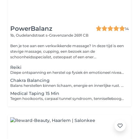
PowerBalanz
14
1b, Oudelandstraat
s-Gravenzande 2691 CB
Ben je toe aan een verkwikkende massage? In deze tijd is een
stevige massage, cupping, een bezoek aan de
schoonheidsspecialist, osteopaat of een ener...
Reiki
Diepe ontspanning en herstel op fysiek én emotioneel niveau Reiki is een krachtige, traditionele Japanse behandelmethode die gericht is op het ondersteunen van herstel op zowel fysiek als emotioneel niveau. Tijdens een Reiki behandeling wordt het natuurlijke zelfherstellend vermogen van het lichaam geactiveerd, waardoor opgebouwde spanning kan afnemen en het lichaam opnieuw ruimte krijgt om balans te herstellen. Reiki richt zich niet alleen op het verminderen van lichamelijke of emotionele klachten, maar kijkt juist dieper naar de onderliggende oorzaak achter spanning, disbalans of overbelasting binnen het systeem. De behandeling kan zowel ingezet worden bij bestaande klachten als preventief ter ondersteuning van algeheel welzijn en innerlijke balans. Tijdens de behandeling werken wij met zachte handoplegging. Veel mensen ervaren hierbij diepe ontspanning en kunnen sensaties voelen zoals warmte, stroming of lichte tintelingen. Een behandeling waarbij het lichaam wordt uitgenodigd om los te laten wat het langdurig heeft vastgehouden en opnieuw ruimte te creëren voor herstel.
Chakra Balancing
Balans herstellen binnen lichaam, energie en innerlijke rust. Chakra Balancing is een zachte energetische behandeling die gericht is op het herstellen van balans binnen het energiesysteem van het lichaam. Binnen het lichaam bevinden zich verschillende energiecentra ook wel chakra's genoemd die invloed hebben op zowel fysiek, emotioneel als mentaal welzijn. Wanneer deze energiecentra uit balans raken of geblokkeerd zijn, kunnen lichamelijke ongemakken, mentale onrust of een gevoel van disbalans ontstaan. Tijdens een Chakra Balancing behandeling werken wij gericht aan het herstellen van deze balans, zodat energie weer vrijer kan stromen en het lichaam opnieuw ruimte krijgt om spanning los te laten. De behandeling start met het scannen van de chakra's, waarna blokkades worden opgespoord, gereinigd en opnieuw geharmoniseerd. Veel mensen ervaren tijdens en na de behandeling diepe ontspanning, meer innerlijke rust en een sterker gevoel van balans tussen lichaam en geest. Een zachte behandelvorm waarbij herstel niet alleen fysiek, maar op meerdere lagen binnen het systeem wordt ondersteund.
Medical Taping 15 Min
Tegen hooikoorts, carpaal tunnel syndroom, tenniselleboog, pijnlijke nek, zere schouder/knie/enkel etc. Vermeld aub in de opmerking waarvoor de taping is!