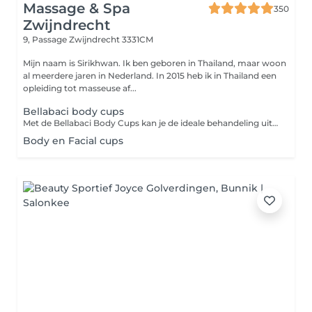
Massage & Spa
350
Zwijndrecht
9, Passage
Zwijndrecht 3331CM
Mijn naam is Sirikhwan. Ik ben geboren in Thailand, maar woon
al meerdere jaren in Nederland. In 2015 heb ik in Thailand een
opleiding tot masseuse af...
Bellabaci body cups
Met de Bellabaci Body Cups kan je de ideale behandeling uitvoeren en is voor iedereen die o.a. last heeft van; pijnlijke en gespannen spieren, spijsverteringsproblemen, gewrichtspijn, cellulite, hoofdpijn, migraine en striae. De therapeutische gevolgen van de behandeling met de Bellabaci cap kunnen zijn: het verminderen van obstipatie, activeren van de (huid)stofwisseling, het verbeteren van de elasticiteit van de huid, blokkades worden opgeheven, gifstoffen en afvalstoffen worden afgevoerd en het verbetert de spierspanning. Bij gebruik op de rug of gespannen, pijnlijk spieren helpt het tevens om vet en vochtophopingen te verminderen, de doorbloeding te verbeteren en gifstoffen en andere afvalstoffen te elimineren uit je spieren. Het stimuleert de lymfe- en bloedcirculatie.
Body en Facial cups