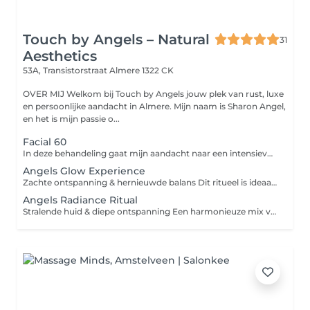
Touch by Angels – Natural
31
Aesthetics
53A, Transistorstraat
Almere 1322 CK
OVER MIJ Welkom bij Touch by Angels jouw plek van rust, luxe
en persoonlijke aandacht in Almere. Mijn naam is Sharon Angel,
en het is mijn passie o...
Facial 60
In deze behandeling gaat mijn aandacht naar een intensieve reiniging van uw huid, algoderm met esserine, peeling, serum, masker en dagcrème aangepast aan uw huid. Deze behandeling is ook geschikt voor jeugd met acne, de mannenhuid icm met licht therapie. Losse Elementen kunnen extra bijgeboekt worden!
Angels Glow Experience
Zachte ontspanning & hernieuwde balans Dit ritueel is ideaal als kennismaking of wanneer je behoefte hebt aan rust en opladen. Een liefdevolle behandeling die helpt vertragen en opnieuw verbinden met jezelf. Wat je kunt verwachten Persoonlijke intake & intuïtieve afstemming Keuze uit één behandeling: Gezichtsbehandeling Ontspanningsmassage Hotstone rugmassage Zachte energetische ontspanning Kalmerende lichttherapie Verzorging afgestemd op jouw huid en energie Voor wie Voor wie ontspanning zoekt, stress wil loslaten en de huid wil ondersteunen zonder intensieve prikkels. Resultaat Een frisse huid, diepe ontspanning en innerlijke rust. Ook als abonnement Deze behandeling is ook mogelijk in abonnement. Bij 2× per maand bespaar je €31 per maand en ervaar je structurele ontspanning. Abonnement is voor 6 maanden
Angels Radiance Ritual
Stralende huid & diepe ontspanning Een harmonieuze mix van huidverbetering en lichaamswerk. Dit ritueel brengt je terug in balans en geeft de huid een gezonde, natuurlijke glow. Wat je kunt verwachten Intake & intuïtieve samenstelling Combinatie van twee behandelingen: Gezicht + massage Gezicht + hotstone Gezicht + energetische ontspanning Massage + energetische ontspanning Uitgebreide gezichtsverzorging Lichte huidverbetering (onzuiverheden, littekentjes, glow) Lichttherapie La Fontaine (lichte inzet) Optioneel: sauna deken Voor wie Voor wie ontspanning wil combineren met zichtbare huidverbetering en meer energetische balans. Resultaat Een stralendere huid, diepe rust en hernieuwde energie. Ook als abonnement Kies voor een abonnement en bespaar tot €71 per maand bij 2× per maand. Ideaal voor zichtbare huidverbetering en balans.