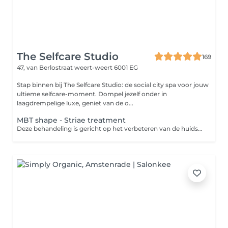
The Selfcare Studio
169
47, van Berlostraat
weert-weert 6001 EG
Stap binnen bij The Selfcare Studio: de social city spa voor jouw
ultieme selfcare-moment. Dompel jezelf onder in
laagdrempelige luxe, geniet van de o...
MBT shape - Striae treatment
Deze behandeling is gericht op het verbeteren van de huidstructuur bij striae (striemen). Met behulp van de MBT Shape wordt de doorbloeding en huidactiviteit gestimuleerd, wat bijdraagt aan huidvernieuwing en een stevigere, egalere huid. Voor optimaal resultaat wordt gewerkt in kuurvorm (4 of 8 behandelingen) en in combinatie met ondersteunende thuisverzorging. De resterende behandelingen worden tijdens de eerst afspraak doorgepland in de salon. Je ontvangt dan ook de producten voor het thuisgebruik.