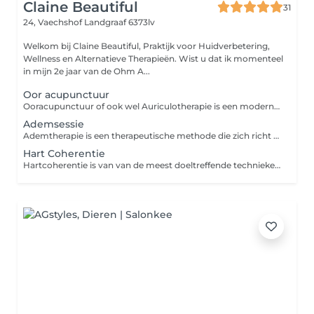
Claine Beautiful
31
24, Vaechshof
Landgraaf 6373lv
Welkom bij Claine Beautiful, Praktijk voor Huidverbetering,
Wellness en Alternatieve Therapieën. Wist u dat ik momenteel
in mijn 2e jaar van de Ohm A...
Oor acupunctuur
Ooracupunctuur of ook wel Auriculotherapie is een moderne westerse manier van acupunctuur en bestaat uit het aanbieden van prikkels aan het oor om het zelfregulerende of zelf genezende vermogen van het lichaam te bevorderen. Tijdens de behandeling worden fijne naaldjes, bolletjes of magneetjes in uw oren geplaats. Deze behandeling wordt als pijnloos ervaren. Ooracupunctuur kan worden ingezet voor een breed scala aan klachten en is bijzonder effectief gebleken bij het reduceren van pijnklachten. Een kort overzicht van behandelbare klachten: Hoofdpijn (spanningshoofdpijn, migraine) / Burn-out en andere stress gerelateerde klachten / Overgangsklachten Vermoeidheidklachten / Nek- en schouderklachten / Tenniselleboog / golferselleboog / Rugklachten Heupklachten / Knieklachten / Sportblessures / Eczeem / Allergie / hooikoorts / Maag- en darmklachten / Ondersteuning bij afvallen / Ondersteuning bij stoppen met roken.
Ademsessie
Ademtherapie is een therapeutische methode die zich richt op bewust en correct ademhalen. Bij langdurige stress raakt je ademhaling langzaam ontregeld. Op een bijna onmerkbare manier begin je steeds oppervlakkiger en minder efficiënt te ademen. Dit kost je lichaam onnodig veel energie en kan voor verschillende spanningsklachten. Tijdens een ademsessie leer je je eigen adempatronen herkennen en hoe je op een juiste manier gebruik maakt van verschillende ademhalingsgebieden. Je leert stresssignalen van je lichaam herkennen. Het is een therapievorm die vaak wordt aangewend als ontspanningstherapie. Je leert je te ontspannen, rustig te blijven in stressvolle situaties en je emoties los te laten.
Hart Coherentie
Hartcoherentie is van van de meest doeltreffende technieken voor het beheersen van stress en emoties. De methode is gebaseerd op een eenvoudig en effectief fysiologisch principe: door op een bepaalde manier te ademen, synchroniseren je ademhalingsritme en je hartslag. De sessie bestaat uit praktische oefeningen die zijn bedoeld om zelfstandig toe te passen, zodat je van hartcoherentie een instrument maakt dat je zal vergezellen in veel situaties in je leven. Basistechnieken ademhaling, stress controle, concentratie verbetering, zelfvertrouwen verbeteren, hartcoherentie oefeningen voor kinderen.