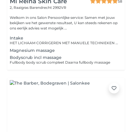
Mi Reina Skin Care
58
2, Raaigras
Barendrecht 2992VR
Welkom in ons Salon Persoonlijke service: Samen met jouw
bekijken we het gewenste resultaat, U kan steeds rekenen op
ons eerlijk advies wat mogelijk ...
Intake
HET LICHAAM CORRIGEREN MET MANUELE TECHNIEKEN Het genezen met speciale druk- en duwmethodes voor de wervelkolom en gewrichten is al zo oud als de mensheid. Vele moderne therapievormen die wij vandaag de dag toepassen, zijn afkomstig of afgeleid uit het oude China. Chinese bone setting is een manuele therapievorm waarbij we met ademhaling en een lichte tot medium druk de botten, wervels en gewrichten in het lichaam corrigeren. Of met andere woorden, de subluxatie (zenuwblokkade, beknelling), scheefstand of instabiliteit van gewrichten of botten. Wervels in de wervelkolom of gewrichten staan niet meer in hun ideale positie, waardoor er bewegingsbeperkingen (fixatie) en pijn kan ontstaan. Dit creëert drukpunten op het ruggenmerg of de zenuwen, waardoor het lichaam niet meer goed kan functioneren. Door het corrigeren of 'manipuleren' van gewrichten, wervels of botten kan dit opgelost worden. Chinese bone setting (Zheng Ghu) is een ideale en veilige manier om het lichaam te corrigeren. Het hele bewegingsapparaat bestaat uit het motorische systeem, motoriek en het geheel van botten, gewrichten, skeletspieren, pezen en motorische zenuwen, die zorgen voor de lichaamshoudingen en bewegingen. Als we dus corrigeren op botten, wervels en gewrichten, dan beïnvloeden we ook de spieren, pezen en het zenuwstelsel. Het gaat om een eeuwenoude behandelwijze uit China die van generatie op generatie is overgedragen.
Magnesium massage
Bodyscrub incl massage
Fullbody body scrub compleet Daarna fullbody massage