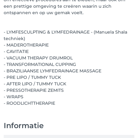
verstevigt de huid en helpt de strijd tegen cellulitis. 
een prettige omgeving te creëren waarin u zich
Ervaar de perfecte combinatie van effectiviteit en 
ontspannen en op uw gemak voelt.
ontspanning.

💨 Pressotherapie  – Ontspan spanningen en 
- LYMFESCULPTING & LYMFEDRAINAGE - (Manuela Shala
ondersteun de detoxificatie van uw lichaam met 
techniek)
deze effectieve methode die het lymfestelsel 
- MADEROTHERAPIE
activeert.

- CAVITATIE
- VACUUM THERAPY DRUMROL
💎 Transformational Cupping - innovatieve therapie 
- TRANSFORMATIONAL CUPPING
die traditionele technieken combineert met 
- BRAZILIAANSE LYMFEDRAINAGE MASSAGE
moderne wellness. Het helpt effectief bij het 
- PRE LIPO / TUMMY TUCK
verminderen van cellulite, stimuleert het 
- AFTER LIPO / TUMMY TUCK
lymfestelsel en bevordert algehele ontspanning van 
- PRESSOTHERAPIE ZEMITS
het lichaam.

- WRAPS
☀️ After Lipo / Tummy Tuck Massage –

Speciaal ontwikkeld voor herstel na een liposuctie of 
buikwandcorrectie. Deze intensieve, maar 
zorgvuldige behandeling ondersteunt het 
Informatie
genezingsproces, vermindert zwelling en helpt bij 
het afvoeren van vocht. Het bevordert een egaler en 