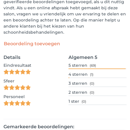
geverifieerde beoordelingen toegevoegd, als u dit nuttig
vindt. Als u een online afspraak hebt gemaakt bij deze
salon, vragen we u vriendelijk om uw ervaring te delen en
een beoordeling achter te laten. Op die manier helpt u
andere klanten bij het kiezen van hun
schoonheidsbehandelingen.
Beoordeling toevoegen
Details
Algemeen
5
Eindresultaat
5
sterren
(69)
4
sterren
(1)
Sfeer
3
sterren
(0)
2
sterren
(0)
Personeel
1
ster
(0)
Gemarkeerde beoordelingen: