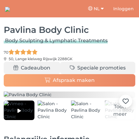
NL
Inloggen
Pavlina Body Clinic
Body Sculpting & Lymphatic Treatments
70
50, Lange kleiweg
Rijswijk 2288GK
Cadeaubon
Speciale promoties
Afspraak maken
Toon
meer