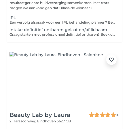
resultaatgerichte huidverzorging samenkomen. Met trots
mogen we aankondigen dat Ullasa de winnaar i...
IPL
Een vervolg afspraak voor een IPL behandeling plannen? Bel even naar de salon, een medewerken pland uw vervolgafspraak in. Nieuw voor deze behandeling? Plan dan online een intake gesprek in.
Intake definitief ontharen gelaat en/of lichaam
Graag starten met professioneel definitief ontharen? Boek dan nu bij een ervaren deskundige je intake gesprek in. De kosten van het intake gesprek ontvang je als korting bij het starten van de behandelingen. Ben je al onder behandeling en wil je een nieuwe afspraak plannen of wijzigen? Bel of mail dan naar de salon.
Beauty Lab by Laura
18
2, Tarasconweg
Eindhoven 5627 GB