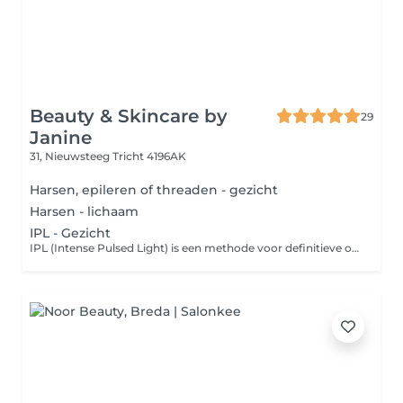
Beauty & Skincare by
29
Janine
31, Nieuwsteeg
Tricht 4196AK
Harsen, epileren of threaden - gezicht
Harsen - lichaam
IPL - Gezicht
IPL (Intense Pulsed Light) is een methode voor definitieve ontharing die gebruik maakt van verschillende golflengtes licht. Afhankelijk van je huid, je haar en het te ontharen gebied zijn 6 tot 12 behandelingen nodig om het gewenste resultaat te bereiken. Afhankelijk van de haargroei kunnen de behandelingen om de 4 à 6 weken plaatsvinden.