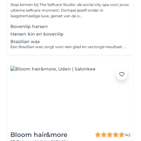
Stap binnen bij The Selfcare Studio: de social city spa voor jouw
ultieme selfcare-moment. Dompel jezelf onder in
laagdrempelige luxe, geniet van de o...
Bovenlip harsen
Harsen kin en bovenlip
Brazilian wax
Een Brazilian wax zorgt voor een glad en verzorgd resultaat doordat al het haar in de schaamstreek wordt verwijderd. We werken met zorg en precisie, zodat de behandeling zo comfortabel mogelijk verloopt. Het resultaat: een zachte huid die wekenlang mooi glad blijft.
Bloom hair&more
142