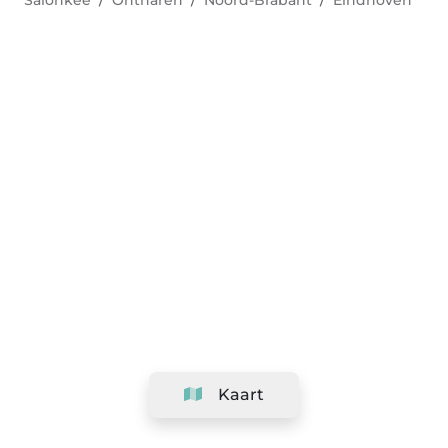
Salonkee
Ontharen
Noord-Brabant
Eindhoven
Kaart