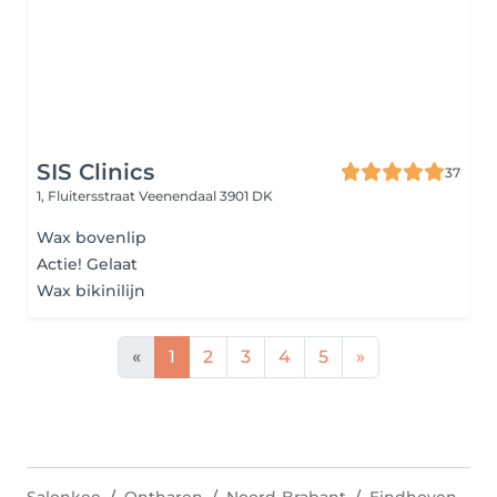
SIS Clinics
37
1, Fluitersstraat
Veenendaal 3901 DK
Wax bovenlip
Actie! Gelaat
Wax bikinilijn
«
1
2
3
4
5
»