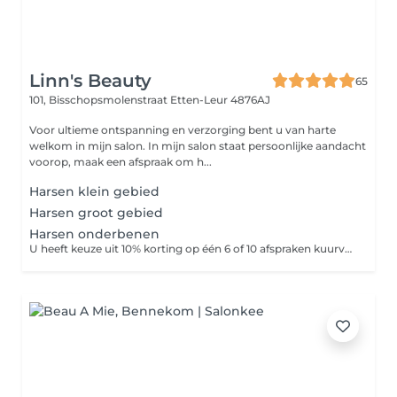
Linn's Beauty
65
101, Bisschopsmolenstraat
Etten-Leur 4876AJ
Voor ultieme ontspanning en verzorging bent u van harte
welkom in mijn salon. In mijn salon staat persoonlijke aandacht
voorop, maak een afspraak om h...
Harsen klein gebied
Harsen groot gebied
Harsen onderbenen
U heeft keuze uit 10% korting op één 6 of 10 afspraken kuurverband of een Gratis verzorgend product voor thuis gebruik. Een aanbetaling van 50% zal vooraf aan de behandeling worden gevraagd. Het resterende bedrag betaald u in overleg op een ander moment.