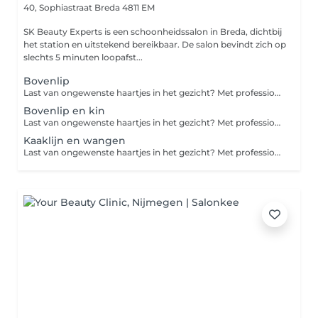
40, Sophiastraat
Breda 4811 EM
SK Beauty Experts is een schoonheidssalon in Breda, dichtbij
het station en uitstekend bereikbaar. De salon bevindt zich op
slechts 5 minuten loopafst...
Bovenlip
Last van ongewenste haartjes in het gezicht? Met professioneel gezichtsharsen verwijderen we haartjes zorgvuldig en effectief, zodat je huid weer glad en verzorgd aanvoelt. Geschikt voor onder andere bovenlip, kin, wangen of kaaklijn. Het resultaat? Een zachte, frisse huid met een langdurig glad effect. Beperkingen: Niet geschikt bij beschadigde of geïrriteerde huid Bij gebruik van bepaalde medicatie (zoals Roaccutane) vooraf melden Niet direct na zonverbranding of intensieve peeling Bij twijfel over huidconditie eerst overleg Goed om te weten: Het resultaat blijft gemiddeld 3 tot 4 weken zichtbaar Lichte roodheid na de behandeling is normaal en trekt snel weg Vermijd 24 uur na de behandeling zon, sauna en intensieve huidproducten Kom bij voorkeur zonder make-up op het te behandelen gebied
Bovenlip en kin
Last van ongewenste haartjes in het gezicht? Met professioneel gezichtsharsen verwijderen we haartjes zorgvuldig en effectief, zodat je huid weer glad en verzorgd aanvoelt. Geschikt voor onder andere bovenlip, kin, wangen of kaaklijn. Het resultaat? Een zachte, frisse huid met een langdurig glad effect. Beperkingen: Niet geschikt bij beschadigde of geïrriteerde huid Bij gebruik van bepaalde medicatie (zoals Roaccutane) vooraf melden Niet direct na zonverbranding of intensieve peeling Bij twijfel over huidconditie eerst overleg Goed om te weten: Het resultaat blijft gemiddeld 3 tot 4 weken zichtbaar Lichte roodheid na de behandeling is normaal en trekt snel weg Vermijd 24 uur na de behandeling zon, sauna en intensieve huidproducten Kom bij voorkeur zonder make-up op het te behandelen gebied
Kaaklijn en wangen
Last van ongewenste haartjes in het gezicht? Met professioneel gezichtsharsen verwijderen we haartjes zorgvuldig en effectief, zodat je huid weer glad en verzorgd aanvoelt. Geschikt voor onder andere bovenlip, kin, wangen of kaaklijn. Het resultaat? Een zachte, frisse huid met een langdurig glad effect. Beperkingen: Niet geschikt bij beschadigde of geïrriteerde huid Bij gebruik van bepaalde medicatie (zoals Roaccutane) vooraf melden Niet direct na zonverbranding of intensieve peeling Bij twijfel over huidconditie eerst overleg Goed om te weten: Het resultaat blijft gemiddeld 3 tot 4 weken zichtbaar Lichte roodheid na de behandeling is normaal en trekt snel weg Vermijd 24 uur na de behandeling zon, sauna en intensieve huidproducten Kom bij voorkeur zonder make-up op het te behandelen gebied