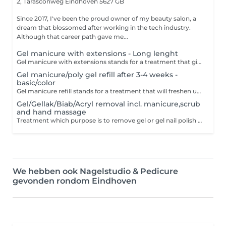
2, Tarasconweg
Eindhoven 5627 GB
Since 2017, I've been the proud owner of my beauty salon, a
dream that blossomed after working in the tech industry.
Although that career path gave me...
Gel manicure with extensions - Long lenght
Gel manicure with extensions stands for a treatment that give your nails extra length and shape, with a desired color or nail art.
Gel manicure/poly gel refill after 3-4 weeks -
basic/color
Gel manicure refill stands for a treatment that will freshen up your outgrowing nails including a new design or a color combined with perfect cuticle manicure.**Recommend for outgrowing gel nails which need a fresh up.**
Gel/Gellak/Biab/Acryl removal incl. manicure,scrub
and hand massage
Treatment which purpose is to remove gel or gel nail polish without hurting your own natural nail in case if you need to completely get rid of your old nail styling,based on filing off the product and smoothing your natural nail finished with scrub and hand massage.
We hebben ook Nagelstudio & Pedicure
gevonden rondom Eindhoven