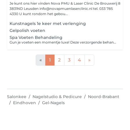
Je kunt ons hier vinden Nova PMU & Laser Clinic De Brouwerij 8
3831ND Leusden info@novapmuenlaserclinic.nl tel. 033 785
4330 U kunt rondom het gebou...
Kunstnagels 1e keer met verlenging
Gelpolish voeten
Spa Voeten Behandeling
Gun je voeten een momentje luxe! Deze verzorgende behandeling bestaat uit een warm voetenbad, zachte scrub, verzorging van nagels en nagelriemen, een voedend masker én een ontspannende minimassage. Voor zijdezachte, frisse voeten die er weer helemaal tegenaan kunnen. (Let op: deze behandeling is niet medisch en bevat geen eeltverwijdering)
«
1
2
3
4
»
Salonkee
Nagelstudio & Pedicure
Noord-Brabant
Eindhoven
Gel-Nagels