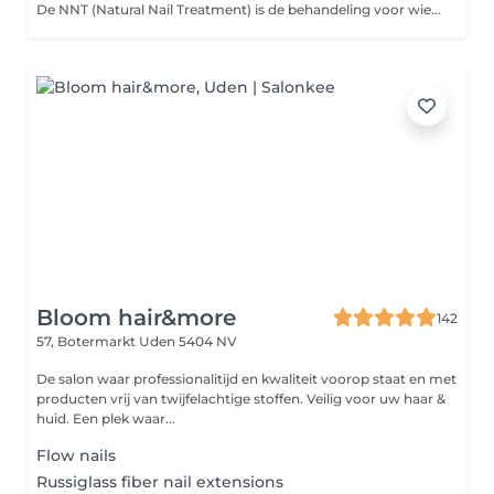
De NNT (Natural Nail Treatment) is de behandeling voor wie sterke, natuurlijke nagels wil zonder verlenging. We starten met een combi manicure, waarbij de nagelriemen zorgvuldig worden verzorgd met een elektrische frees. Vervolgens worden je nagels verstevigd met een builder gel, die wordt afgestemd op jouw nageltype en conditie. Zo krijg je precies de versteviging die jouw nagels nodig hebben met een natuurlijk en verzorgd resultaat. We hebben de keuze uit verschillende soorten builder gels: van de soepele BIAB tot een krachtige gel die de stevigheid van acryl evenaart. Helemaal afgestemd op jouw nagels en wensen.
Bloom hair&more
142
57, Botermarkt
Uden 5404 NV
De salon waar professionalitijd en kwaliteit voorop staat en met
producten vrij van twijfelachtige stoffen. Veilig voor uw haar &
huid. Een plek waar...
Flow nails
Russiglass fiber nail extensions