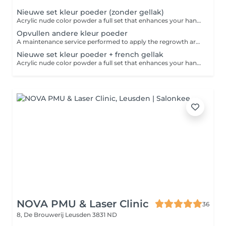
Nieuwe set kleur poeder (zonder gellak)
Acrylic nude color powder a full set that enhances your hand with a soft, natural, and refined look.
Opvullen andere kleur poeder
A maintenance service performed to apply the regrowth area with a another color acrylic powder after your acrylic set has grown out, restore a fresh and seamless appearance.
Nieuwe set kleur poeder + french gellak
Acrylic nude color powder a full set that enhances your hand with a soft, natural, and refined look with a touch of French manicure gel polish.
NOVA PMU & Laser Clinic
36
8, De Brouwerij
Leusden 3831 ND