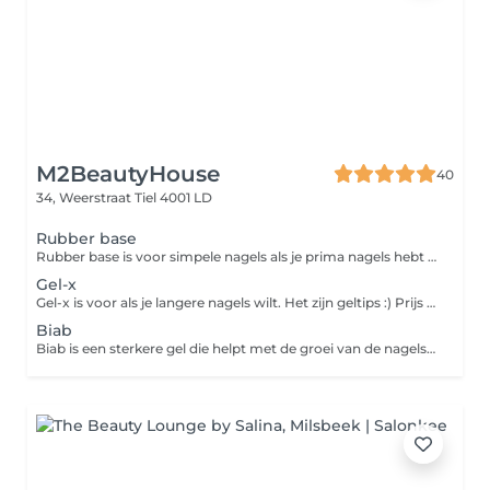
M2BeautyHouse
40
34, Weerstraat
Tiel 4001 LD
Rubber base
Rubber base is voor simpele nagels als je prima nagels hebt van jezelf :) Prijs is inclusief simpele manicure Voor nailart/verlenging, moet je een level bijboeken
Gel-x
Gel-x is voor als je langere nagels wilt. Het zijn geltips :) Prijs is inclusief een simpele manicure Voor nailart moet je een level bijboeken
Biab
Biab is een sterkere gel die helpt met de groei van de nagels als bescherming. Het wordt structureel aangebracht dus verwacht een iets dikkere laag. Prijs is inclusief een simpele manicure Voor nailart/verlenging moet je een level bijboeken :)