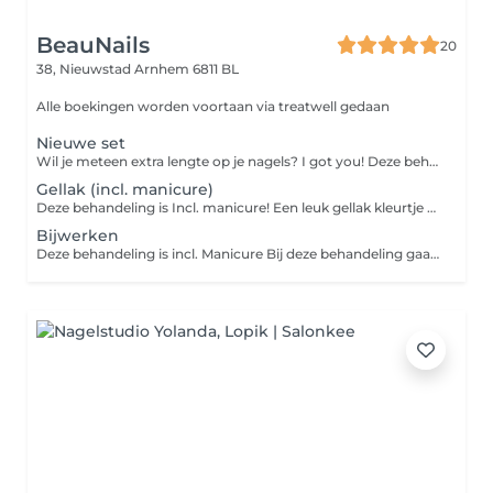
BeauNails
20
38, Nieuwstad
Arnhem 6811 BL
Alle boekingen worden voortaan via treatwell gedaan
Nieuwe set
Wil je meteen extra lengte op je nagels? I got you! Deze behandeling is incl. Manicure Hier zit geen nail art bij!! Bij deze behandeling gaat het alleen om de basis behandeling en een gel kleurtje. LET OP! als er nog oud product eraf gehaald moet worden dan boek je die behandeling er nog extra bij! dit i.v.m extra tijd <3 Mocht je nog niet weten wat je wilt dan kan je een van de freestyle nailart pakketten toevoegen zo boek je extra tijd en kan je tot een dag van te voren je inspiratie sturen <3
Gellak (incl. manicure)
Deze behandeling is Incl. manicure! Een leuk gellak kleurtje op de natuurlijke nagel LET OP! - geen verlenging - geen biab of hardgel - als er nog product op de nagel zit van een andere salon of mijn BIAB of gel is het noodzakelijk oud product verwijderen erbij te boeken
Bijwerken
Deze behandeling is incl. Manicure Bij deze behandeling gaan we de nagels opvullen. Ik werk alleen op werk dat door BeauNails is gedaan, heb je nog nagels op van een andere salon? Kies dan de dienst oud product verwijderen en nieuwe set <3