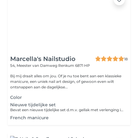
Marcella's Nailstudio
18
54, Meester van Damweg
Renkum 6871 HP
Bij mij draait alles om jou. Of je nu toe bent aan een klassieke
manicure, een uniek nail art design, of gewoon even wilt
ontsnappen aan de dagelijkse...
Color
Nieuwe tijdelijke set
Bevat een nieuwe tijdelijke set d.m.v. gellak met verlenging in naturel color of french indien gewest kleine nail art, scrub en hand & arm massage.
French manicure