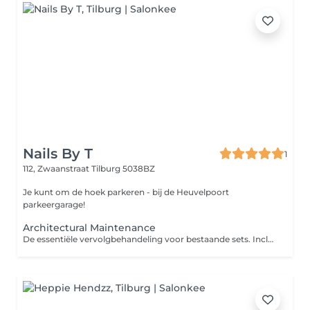
Nails By T
1
112, Zwaanstraat
Tilburg 5038BZ
Je kunt om de hoek parkeren - bij de Heuvelpoort
parkeergarage!
Architectural Maintenance
De essentiële vervolgbehandeling voor bestaande sets. Inclusief het gecontroleerd uitdunnen van oud materiaal, het verfijnen van uitgroei en het herstellen van de structurele apex voor blijvende veiligheid en schoonheid. De basisservice omvat een doorzichtige, milky of glinsterende topcoat. The essential follow-up for existing sets. Consists of controlled de-bulking of old material, refining outgrowth, and resetting the structural apex for continued safety and beauty. The base service includes clear, milky or glitter top coat.