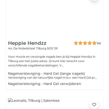
Heppie Hendzz
166
44, De Nobelstraat
Tilburg 5012 JR
Voor mooie en verzorgde nagels ben je bij Heppie Hendzz in
Tilburg aan het juiste adres. Je kunt hier terecht voor
verschillende nagelbehandelingen. V...
Nagelversteviging - Hard Gel (lange nagels)
Versteviging van de natuurlijke nagel m.b.v. een Hard Gel produkt. Speciaal voor de dames met lange natuurlijke nagels die extra stevigheid willen. Deze behandeling is ook geschikt voor de dames met korte nagels die net iets te zwak zijn BIAB. De behandeling wordt afgesloten met nagelriemolie en handlotion.
Nagelversteviging - Hard Gel verwijderen