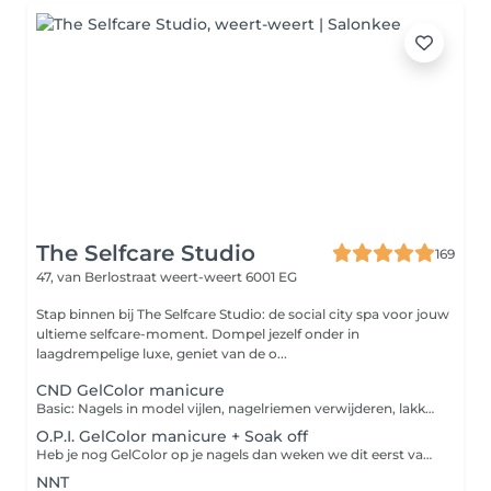
The Selfcare Studio
169
47, van Berlostraat
weert-weert 6001 EG
Stap binnen bij The Selfcare Studio: de social city spa voor jouw
ultieme selfcare-moment. Dompel jezelf onder in
laagdrempelige luxe, geniet van de o...
CND GelColor manicure
Basic: Nagels in model vijlen, nagelriemen verwijderen, lakken met gellak + handcrème. Deluxe: Complete manicure met nagels vijlen, ontspannend badje, nagelriemen verwijderen, lakken met gellak, handcrème + korte massage.
O.P.I. GelColor manicure + Soak off
Heb je nog GelColor op je nagels dan weken we dit eerst van de nagels af doormiddel van Soak off. Hierna worden de nagels gevijld, nagelriemen verzorgd en je nagels gelakt in je favoriete kleur van O.P.I. GelColor.
NNT