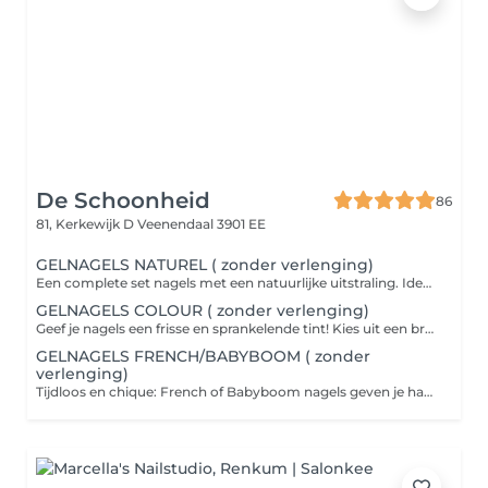
De Schoonheid
86
81, Kerkewijk D
Veenendaal 3901 EE
GELNAGELS NATUREL ( zonder verlenging)
Een complete set nagels met een natuurlijke uitstraling. Ideaal voor wie een verzorgde en elegante look wil zonder opvallende kleuren. Sterk en stijlvol, perfect voor dagelijks gebruik.
GELNAGELS COLOUR ( zonder verlenging)
Geef je nagels een frisse en sprankelende tint! Kies uit een breed assortiment kleuren voor een opvallende of subtiele look, helemaal afgestemd op jouw stijl en stemming.
GELNAGELS FRENCH/BABYBOOM ( zonder
verlenging)
Tijdloos en chique: French of Babyboom nagels geven je handen een elegante, verzorgde uitstraling. Perfect voor speciale gelegenheden of gewoon omdat je van een klassieke look houdt.