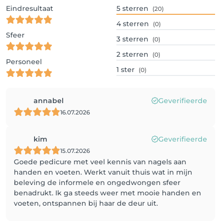
Eindresultaat
5
sterren
(20)
4
sterren
(0)
Sfeer
3
sterren
(0)
2
sterren
(0)
Personeel
1
ster
(0)
annabel
Geverifieerde
16.07.2026
kim
Geverifieerde
15.07.2026
Goede pedicure met veel kennis van nagels aan
handen en voeten. Werkt vanuit thuis wat in mijn
beleving de informele en ongedwongen sfeer
benadrukt. Ik ga steeds weer met mooie handen en
voeten, ontspannen bij haar de deur uit.