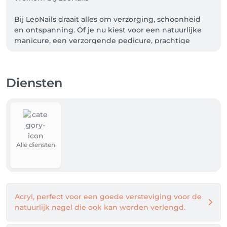
Bij LeoNails draait alles om verzorging, schoonheid 
en ontspanning. Of je nu kiest voor een natuurlijke 
manicure, een verzorgende pedicure, prachtige 
acrylnagels, gelnagels of BIAB-nagels. Ik zorg ervoor 
dat jouw handen en voeten er altijd stralend uitzien. 
Daarnaast vindt je hieronder ook nog een aantal 
Diensten
andere diensten die ik aanbied.

Wat je bij mij kunt verwachten:

- Persoonlijke aandacht en advies

- Professionele behandelingen met oog voor detail

Alle diensten
- Kwaliteit en liefde voor het vak

Gun jezelf een moment van luxe en laat je 
verwennen. Want mooie nagels zijn meer dan alleen 
een detail, ze laten je zelfvertrouwen stralen!
Acryl, perfect voor een goede versteviging voor de
natuurlijk nagel die ook kan worden verlengd.