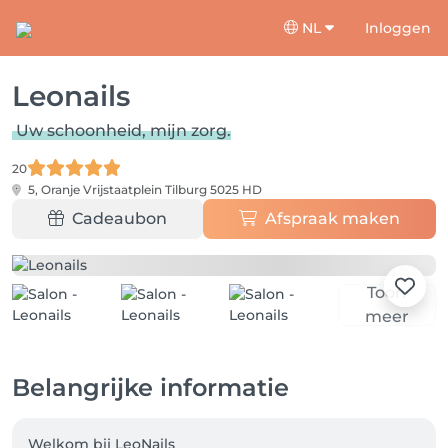
NL
Inloggen
Leonails
Uw schoonheid, mijn zorg.
20
5, Oranje Vrijstaatplein
Tilburg 5025 HD
Cadeaubon
Afspraak maken
Toon
meer
Belangrijke informatie
Welkom bij LeoNails
