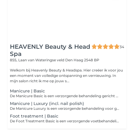
HEAVENLY Beauty & Head
34
Spa
855, Laan van Wateringse veld
Den Haag 2548 BP
Welkom bij Heavenly Beauty & Headspa. Hier creëer ik voor jou
een moment van volledige ontspanning en vernieuwing. In
mijn salon richt ik me op jouw s...
Manicure | Basic
De Manicure Basic is een verzorgende behandeling gericht op het herstellen en onderhouden van de natuurlijke nagels en nagelriemen. Tijdens deze behandeling worden de nagels in model gevijld, de nagelriemen verzorgd en droge huid rondom de nagels netjes verwijderd. Vervolgens worden de handen ingesmeerd met een voedende crème voor een zachte, verzorgde finish. Let op: deze behandeling bevat geen Gellack of andere nagelcoatings.
Manicure | Luxury (incl. nail polish)
De Manicure Luxury is een verzorgende behandeling voor gezonde, natuurlijke nagels en nagelriemen. De nagels worden in model gevijld, nagelriemen verzorgd en overtollige huid rond de nagels verwijderd. Daarna volgt een kleur naar keuze: traditionele nagellak of langdurige Gellack. De behandeling sluit af met een voedende handcrème voor een zachte, verzorgde finish. Perfect voor mooi verzorgde, stralende nagels.
Foot treatment | Basic
De Foot Treatment Basic is een verzorgende voetbehandeling gericht op het onderhouden van de huid en nagels van de voeten. Tijdens deze behandeling worden de teennagels in model gevijld, nagelriemen verzorgd en lichte eeltzones zacht behandeld. De behandeling wordt afgesloten met een hydraterende voetcrème, voor frisse, zachte en verzorgde voeten. Let op: deze behandeling bevat geen nagellak of Gellack.