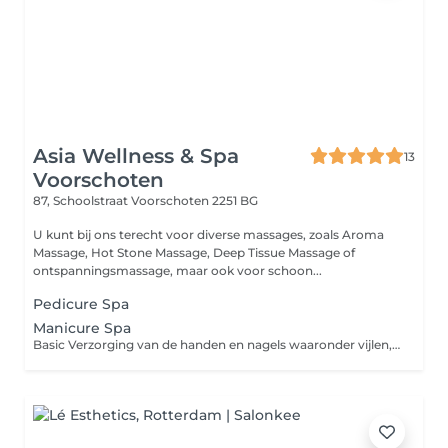
Asia Wellness & Spa
13
Voorschoten
87, Schoolstraat
Voorschoten 2251 BG
U kunt bij ons terecht voor diverse massages, zoals Aroma
Massage, Hot Stone Massage, Deep Tissue Massage of
ontspanningsmassage, maar ook voor schoon...
Pedicure Spa
Manicure Spa
Basic Verzorging van de handen en nagels waaronder vijlen, nagelriemverzorging en een heerlijke dagcrème! Spa Als de standaard, aangevuld met handbad in manicure bowl met verzorgende olie. Daarna verzorging van de handen en onderarmen met een heerlijke scrub, gevolgd door armmassage met een verzorgende crème afgemaakt met nagellak!