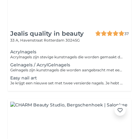
Jealis quality in beauty
37
33 A, Havenstraat
Rotterdam 3024SG
Acrylnagels
Acrylnagels zijn stevige kunstnagels die worden gemaakt door acrylpoeder en vloeistof te mengen, waarna het uithardt tot een harde, duurzame laag. Ze zijn ideaal voor het verlengen of verstevigen van je natuurlijke nagels en bieden een langdurige, verzorgde look. Perfect voor wie van sterke, stijlvolle nagels houdt!
Gelnagels / AcrylGelnagels
Gelnagels zijn kunstnagels die worden aangebracht met een flexibele gel, uitgehard onder een UV- of LED-lamp. Ze versterken je natuurlijke nagels, zijn duurzaam en bieden een gladde, glanzende afwerking. Ideaal voor wie langdurig mooie, verzorgde nagels wil zonder snel te beschadigen. Kies in het menu de juiste lengte van jouw nagels. Kort/medium staat voor een lengte tot een halve tip. Wil je een lengte van een halve tip of meer? Kies dan voor de lange lengte.
Easy nail art
Je krijgt een nieuwe set met twee versierde nagels. Je hebt keuze uit 2 nagels met swirl design, twee nagels met een aantal steentjes, 2 grote metalen versieringen, verschillende soorten stickers of marble. Kies in het menu de juiste lengte van jouw nagels. Kort/medium staat voor een lengte tot een halve tip. Wil je een lengte van een halve tip of meer? Kies dan voor de lange lengte.