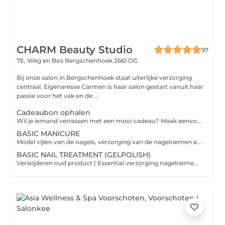
CHARM Beauty Studio
97
7E, Weg en Bos
Bergschenhoek 2661 DG
Bij onze salon in Bergschenhoek staat uiterlijke verzorging
centraal. Eigenaresse Carmen is haar salon gestart vanuit haar
passie voor het vak en de ...
Cadeaubon ophalen
Wil je iemand verrassen met een mooi cadeau? Maak eenvoudig een afspraak om een cadeaubon op te halen in de salon. Je kiest zelf het gewenste bedrag of de behandeling, en wij zorgen dat de cadeaubon mooi verpakt voor je klaarligt. Perfect voor verjaardagen, feestdagen of gewoon om iemand blij te maken!
BASIC MANICURE
Model vijlen van de nagels, verzorging van de nagelriemen en keuze uit een normale nagellak. Afsluitend met een voedende olie.
BASIC NAIL TREATMENT (GELPOLISH)
Verwijderen oud product | Essential verzorging nagelriemen | Gelpolish | Verzorgende olie