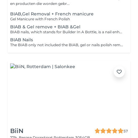
en producten die worden gebr...
BIAB,Gel Removal + French manicure
Gel Manicure with French Polish
BIAB & Gel remove + BIAB &Gel
BIAB nails, which stands for Builder In A Bottle, is a nail enhancement technique in which a gel is applied on the nails, in order to strengthen and usually add length to them, although it can also be used as an overlay. This gel, as opposed to traditional builder gel, comes in a small bottle and is applied similarly to traditional nail polish, adding extra layers for added thickness, which in turn protects the natural nails as they grow stronger.
BIAB Nails
The BIAB only not included the BIAB, gel or nails polish removal.
BiiN
57
77b, Bergse Dorpstraat
Rotterdam 3054GB