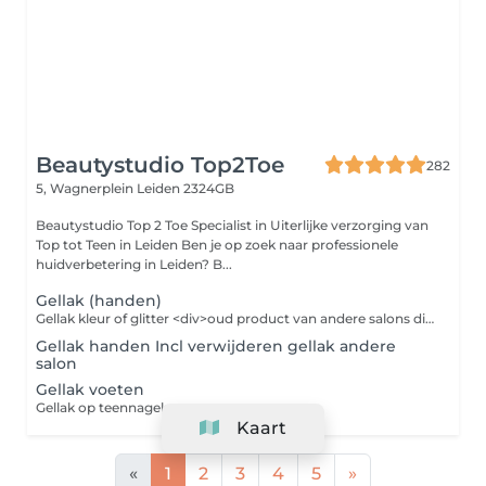
Beautystudio Top2Toe
282
5, Wagnerplein
Leiden 2324GB
Beautystudio Top 2 Toe Specialist in Uiterlijke verzorging van
Top tot Teen in Leiden Ben je op zoek naar professionele
huidverbetering in Leiden? B...
Gellak (handen)
Gellak kleur of glitter <div>oud product van andere salons dient verwijderd te zijn tenzij vooraf anders overeengekomen is met onze stylistes</div>
Gellak handen Incl verwijderen gellak andere
salon
Gellak voeten
Gellak op teennagels
Kaart
«
1
2
3
4
5
»