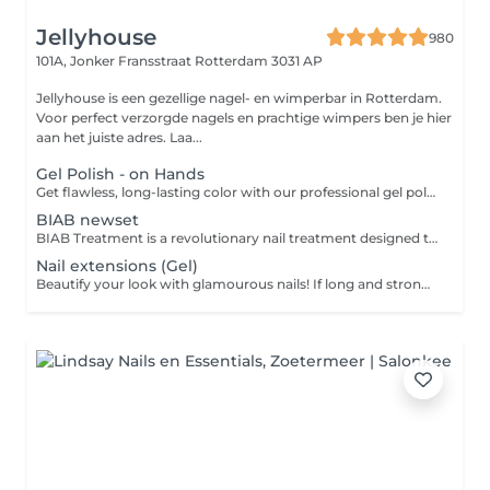
Jellyhouse
980
101A, Jonker Fransstraat
Rotterdam 3031 AP
Jellyhouse is een gezellige nagel- en wimperbar in Rotterdam.
Voor perfect verzorgde nagels en prachtige wimpers ben je hier
aan het juiste adres. Laa...
Gel Polish - on Hands
Get flawless, long-lasting color with our professional gel polish application. This treatment includes gentle nail shaping, cuticle care, and the application of high-quality gel polish for a glossy, chip-resistant finish that lasts up to two weeks. Perfect for anyone wanting vibrant, well-groomed nails with minimal upkeep.
BIAB newset
BIAB Treatment is a revolutionary nail treatment designed to provide extra strength, durability, and a natural look to your nails. This makes it an ideal solution for those looking to enhance the natural beauty of their nails while adding protection and strength.
Nail extensions (Gel)
Beautify your look with glamourous nails! If long and strong nails are your thing but you can't grow them on your own, let us do it for you! Choose from two options: a traditional Gel extension, where you decide the length and shape, or let our experienced nail techs assist you in creating the perfect look.