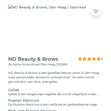
ND Beauty & Brows
5
26, korte molenstraat
Den Haag 2513BM
ND Beauty & Brows is een gezellige beauty salon in Den Haag
waar persoonlijke aandacht centraal staat. De salon wordt
gerund door een lieve, energieke...
Gellak
Gellak is een langdurige nagellak die wordt uitgehard onder een UV-lamp, waardoor je nagels een mooie, glanzende afwerking krijgen die tot wel 2 tot 3 weken blijft zitten zonder chippen. Het is de perfecte keuze voor wie op zoek is naar een stevige, maar flexibele manicure die er altijd verzorgd uitziet. Gellak biedt een breed scala aan kleuren en afwerkingen en is ideaal voor zowel dagelijks gebruik als speciale gelegenheden.
Russian Manicure
De Russian Manicure is een verfijnde en gedetailleerde nagelbehandeling waarbij zowel de nagels als de nagelriemen intensief worden verzorgd. De techniek maakt gebruik van een elektrische boor om de nagelriemen nauwkeurig te verwijderen, waardoor de nagels er langer en netter uitzien. Deze manicure zorgt voor een langdurig resultaat en geeft je handen een luxe uitstraling, zonder kunstnagels. Ideaal voor wie een perfecte en verzorgde uitstraling wil zonder kunstmatige toevoegingen.
Biab met Russian Manicure