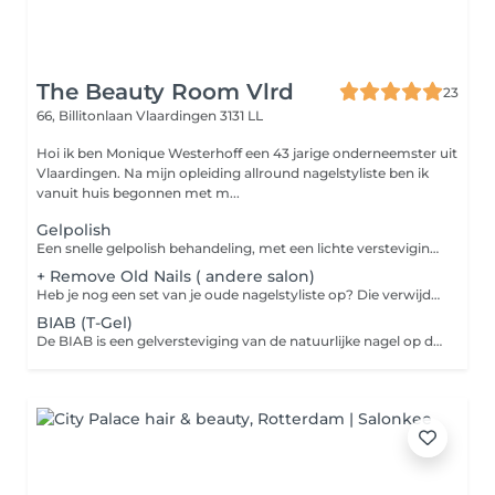
The Beauty Room Vlrd
23
66, Billitonlaan
Vlaardingen 3131 LL
Hoi ik ben Monique Westerhoff een 43 jarige onderneemster uit
Vlaardingen. Na mijn opleiding allround nagelstyliste ben ik
vanuit huis begonnen met m...
Gelpolish
Een snelle gelpolish behandeling, met een lichte versteviging. Perfect voor korte, natuurlijke nagels, De gelpolish wordt aangebracht op een flexibele base wat zorgt voor een flexibele en duurzaam resultaat tot ong. 4 weken. Let Op! Dit is een express behandeling. We geven geen garantie op chips of scheuren, omdat er geen harde versteviging van de nagelarchitectuur wordt toegepast.
+ Remove Old Nails ( andere salon)
Heb je nog een set van je oude nagelstyliste op? Die verwijderen we eerst compleet, geen uitzonderingen. Zo hebben wij in onze relatie een Fresh start en geen akward (nagel) situaties.
BIAB (T-Gel)
De BIAB is een gelversteviging van de natuurlijke nagel op de eigen lengte (dit is dus geen nagelverlening). De nagels ogen natuurlijk. Keuze uit diverse naturel tinten of een gellak kleur eroverheen.