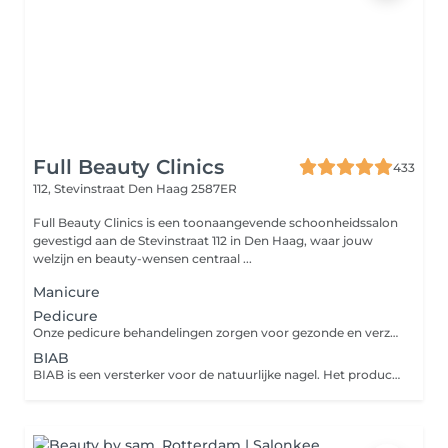
Full Beauty Clinics
433
112, Stevinstraat
Den Haag 2587ER
Full Beauty Clinics is een toonaangevende schoonheidssalon
gevestigd aan de Stevinstraat 112 in Den Haag, waar jouw
welzijn en beauty-wensen centraal ...
Manicure
Pedicure
Onze pedicure behandelingen zorgen voor gezonde en verzorgde voeten. Ideaal voor wie extra zorg aan zijn voeten wil besteden.
BIAB
BIAB is een versterker voor de natuurlijke nagel. Het product wordt aangebracht als een gellak maar heeft een versterkende werking voor de eigen nagel.