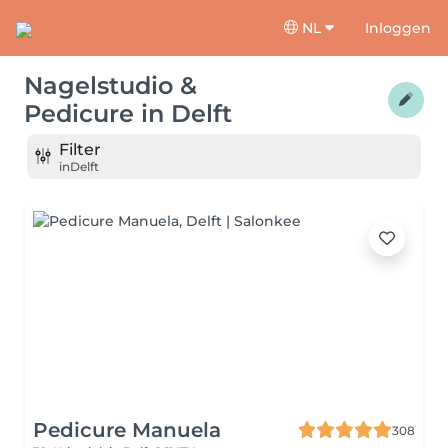
NL
Inloggen
Nagelstudio &
Pedicure
in
Delft
Filter
in
Delft
Pedicure Manuela
308