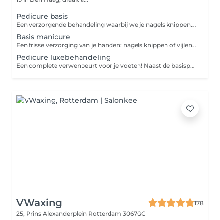
Pedicure basis
Een verzorgende behandeling waarbij we je nagels knippen, polijsten, nagelriemen verzorgen en kleine ongemakken zoals licht eelt verwijderen. Perfect voor mooie, gezonde voeten.
Basis manicure
Een frisse verzorging van je handen: nagels knippen of vijlen, nagelriemen verzorgen en de huid intensief hydrateren. Voor een nette, verzorgde uitstraling, elke dag weer.
Pedicure luxebehandeling
Een complete verwenbeurt voor je voeten! Naast de basispedicure geniet je van een luxe scrub, een voedend masker en een ontspannende voetmassage.
VWaxing
178
25, Prins Alexanderplein
Rotterdam 3067GC