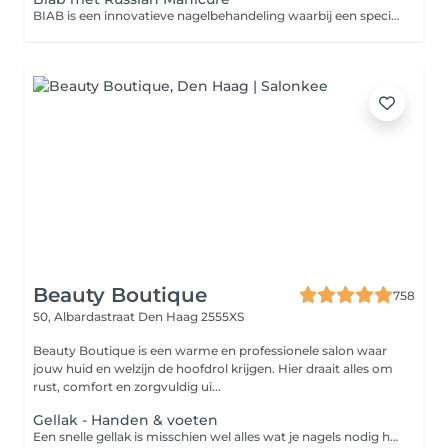
BIAB is een innovatieve nagelbehandeling waarbij een speciaal gel gebruikt wordt om de nagels te verstevigen en te verlengen. Deze techniek biedt een langdurig resultaat van 3 tot 4 weken en is ideaal voor mensen die graag sterke en gezonde nagels willen, zonder dat de nagels kwetsbaar worden. BIAB kan ook gebruikt worden voor het opbouwen van een natuurlijke, verlengde look, en is bovendien sterker dan traditionele gel of acryl.
Beauty Boutique
758
50, Albardastraat
Den Haag 2555XS
Beauty Boutique is een warme en professionele salon waar
jouw huid en welzijn de hoofdrol krijgen. Hier draait alles om
rust, comfort en zorgvuldig ui...
Gellak - Handen & voeten
Een snelle gellak is misschien wel alles wat je nagels nodig hebben. Als je weinig tijd hebt, maar toch een langdurigere afwerking wilt, is een gellak-applicatie de behandeling voor jou. Gellak is een nagellak die 2 à 3 weken perfect blijft zitten en die bovendien je nagels beschermt.