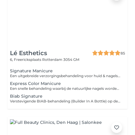
Lé Esthetics
85
6, Freericksplaats
Rotterdam 3054 GM
Signature Manicure
Een uitgebreide verzorgingsbehandeling voor huid & nagels. Inclusief nagelvorming, nagelriemverzorging, verzorging van de handen en afwerking met verzorgende producten. De behandeling is ook te combineren met een gelcolor kleur naar keuze. Heeft u nog gelcolor op de nagels? Boek dan ook de verwijdering bij zodat er voldoende tijd voorzien kan worden voor je behandeling.
Express Color Manicure
Een snelle behandeling waarbij de natuurlijke nagels worden voorbereid en afgewerkt met Gelcolor. Ideaal voor wie landurig gelakte nagels wenst zonder uitgebreide manicure. Heeft u nog gelcolor op de nagels? Boek dan ook de verwijdering bij zodat er voldoende tijd voorzien kan worden voor je behandeling.
Biab Signature
Verstevigende BIAB-behandeling (Builder In A Bottle) op de natuurlijke nagels. Ideaal voor het versterken en laten groeien van de eigen nagels. Behandeling is inclusief uitgebreide manicure en te combineren met een gellak kleur naar keuze.