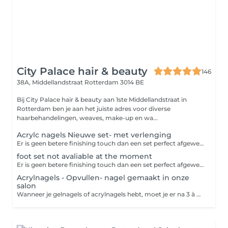
City Palace hair & beauty
146
38A, Middellandstraat
Rotterdam 3014 BE
Bij City Palace hair & beauty aan 1ste Middellandstraat in
Rotterdam ben je aan het juiste adres voor diverse
haarbehandelingen, weaves, make-up en wa...
Acrylc nagels Nieuwe set- met verlenging
Er is geen betere finishing touch dan een set perfect afgewerkte acrylnagels of gelnagels. Deze kunstnagels van acryl of gel kunnen aangebracht worden met of zonder verlenging van je eigen nagels en in alle denkbare kleuren. Versier je nagels met nail art, glitter, een French manicure of nog iets anders, want alles is mogelijk. Bij een babyboom-effect worden je nagels met twee kleuren gelakt. Het verschil met de French manicure is dat er bij babyboom een geleidelijke overloop van roze naar wit is. Bij een French manicure worden je nagels met een zachte kleur roze gelakt met op de nageluiteinden een elegant, strak en wit randje.
foot set not avaliable at the moment
Er is geen betere finishing touch dan een set perfect afgewerkte acrylnagels of gelnagels. Deze kunstnagels van acryl of gel kunnen aangebracht worden met of zonder verlenging van je eigen nagels en in alle denkbare kleuren. Versier je nagels met nail art, glitter, een French manicure of nog iets anders, want alles is mogelijk. Bij een babyboom-effect worden je nagels met twee kleuren gelakt. Het verschil met de French manicure is dat er bij babyboom een geleidelijke overloop van roze naar wit is. Bij een French manicure worden je nagels met een zachte kleur roze gelakt met op de nageluiteinden een elegant, strak en wit randje.
Acrylnagels - Opvullen- nagel gemaakt in onze
salon
Wanneer je gelnagels of acrylnagels hebt, moet je er na 3 à 4 weken toch echt aan geloven: je kunstnagels groeien mee met je natuurlijke nagels en er ontstaat uitgroei. Laat je kunstnagels dus op tijd opvullen om de ruimte tussen de nagelriem en je kunstnagel bij te werken en om je nagels weer mooi te krijgen.