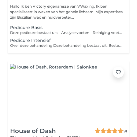
Hallo Ik ben Victory eigenaresse van VWaxing. Ik ben
specialiseert in waxen van het gehele lichaam. Mijn expertises
zijn Brazilian wax en huidverbeter...
Pedicure Basis
Deze pedicure bestaat uit: - Analyse voeten - Reiniging voeten - Knippen nagels - Verwijderen licht eelt - Reiniging nagelomgeving - Voetcrème - Hot Towel - Nagellak
Pedicure Intensief
Over deze behandeling Deze behandeling bestaat uit: Bestemd voor zware eelt en hielkloven - Voetanalyse - Reiniging - Eelt voorbehandelen - Nagels knippen - Nagels frezen - Reiniging nagelomgeving - Nagelriemen verzorgen - Nagelriemolie - Eelt verwijderen - Eelt frezen - Likdoorns verwijderen - Eventueel behandelen van een schimmelnagel - Eventueel behandelen van een ingroeiende nagel - Hot Towel - Voetcrème
House of Dash
91