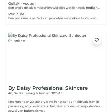
Gellak - Voeten
Een snelle gellak is misschien wel alles wat je nagels nodig hebben. Als je weinig tijd hebt, maar toch een langdurigere afwerking wilt, is een gellak-applicatie de behandeling voor jou. Gellak is een nagellak die 2 à 3 weken perfect blijft zitten en die bovendien je nagels beschermt.
Pedicure
Een pedicure is perfect om je voeten eens lekker te verwennen. Laat de pedicure je voeten verzorgen tot ze weer zacht aanvoelen en je teennagels er verzorgd uitzien. Verwacht te vertrekken met een gladde huid, gezonde verzorgde teennagels en een vleugje kleur met je favoriete nagellak als finishing touch.
By Daisy Professional Skincare
46, De Brauwweg
Schiedam 3125 AE
Met meer dan 20 jaar ervaring in het schoonheidsvak, is mijn
passie nog altijd even sterk: het laten stralen van mijn klanten,
zowel van buiten als va...