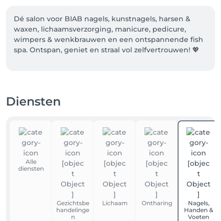
Dé salon voor BIAB nagels, kunstnagels, harsen & 
waxen, lichaamsverzorging, manicure, pedicure, 
wimpers & wenkbrauwen en een ontspannende fish 
spa. Ontspan, geniet en straal vol zelfvertrouwen! 💖

✨ Ontdek nu ook onze Atomy 
gezichtsbehandelingsproducten, verkrijgbaar in de 
salon of gemakkelijk via onze app.

Diensten
💅 Onze BIAB en acrylbehandelingen zijn volledig vrij 
van TPO, zodat jij met een gerust hart kunt genieten.

Alle
diensten
Gezichtsbe
Lichaam
Ontharing
Nagels,
handelinge
Handen &
n
Voeten