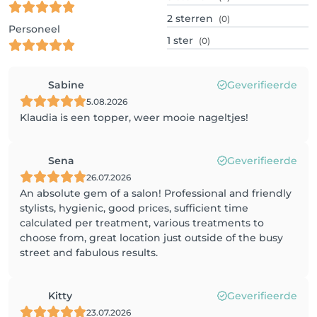
2
sterren
(0)
Personeel
1
ster
(0)
Sabine
Geverifieerde
5.08.2026
Klaudia is een topper, weer mooie nageltjes!
Sena
Geverifieerde
26.07.2026
An absolute gem of a salon! Professional and friendly
stylists, hygienic, good prices, sufficient time
calculated per treatment, various treatments to
choose from, great location just outside of the busy
street and fabulous results.
Kitty
Geverifieerde
23.07.2026