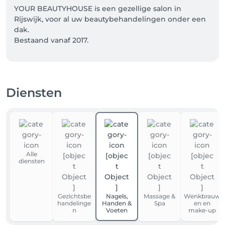
YOUR BEAUTYHOUSE is een gezellige salon in 
Rijswijk, voor al uw beautybehandelingen onder een 
dak. 

Bestaand vanaf 2017.

Parkeren kan voor de deur, vanaf 12:00 uur betaald.
Diensten
Alle
diensten
Gezichtsbe
Nagels,
Massage &
Wenkbrauw
handelinge
Handen &
Spa
en en
n
Voeten
make-up