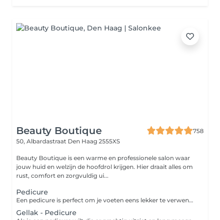
Beauty Boutique
758
50, Albardastraat
Den Haag 2555XS
Beauty Boutique is een warme en professionele salon waar
jouw huid en welzijn de hoofdrol krijgen. Hier draait alles om
rust, comfort en zorgvuldig ui...
Pedicure
Een pedicure is perfect om je voeten eens lekker te verwennen. Laat de pedicure je voeten verzorgen tot ze weer zacht aanvoelen en je teennagels er verzorgd uitzien. Verwacht te vertrekken met een gladde huid, gezonde verzorgde teennagels en een vleugje kleur met je favoriete nagellak als finishing touch.
Gellak - Pedicure