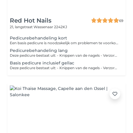
Red Hot Nails
69
21, langstraat
Wassenaar 2242KJ
Pedicurebehandeling kort
Een basis pedicure is noodzakelijk om problemen te voorkomen vooral als u zelf U voeten niet meer kan verzorgen. U nagels worden geknipt eventueel dunner gevijld eelt wordt weggesneden likdoorns worden weggehaald.
Pedicurebehandeling lang
Deze pedicure bestaat uit: - Knippen van de nagels - Verzorging van de nagelomgeving - Verwijderen van kleine oppervlaktes eelt - Frezen en polijsten van de nagels en voeten - Voetencrème en verzorgende nagelolie
Basis pedicure inclusief gellac
Deze pedicure bestaat uit: - Knippen van de nagels - Verzorging van de nagelomgeving - Verwijderen van kleine oppervlaktes eelt - Frezen en polijsten van de nagels en voeten - Voetencrème en verzorgende nagelolie