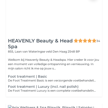
HEAVENLY Beauty & Head
34
Spa
855, Laan van Wateringse veld
Den Haag 2548 BP
Welkom bij Heavenly Beauty & Headspa. Hier creëer ik voor jou
een moment van volledige ontspanning en vernieuwing. In
mijn salon richt ik me op jouw s...
Foot treatment | Basic
De Foot Treatment Basic is een verzorgende voetbehandeling gericht op het onderhouden van de huid en nagels van de voeten. Tijdens deze behandeling worden de teennagels in model gevijld, nagelriemen verzorgd en lichte eeltzones zacht behandeld. De behandeling wordt afgesloten met een hydraterende voetcrème, voor frisse, zachte en verzorgde voeten. Let op: deze behandeling bevat geen nagellak of Gellack.
Foot treatment | Luxury (incl. nail polish)
De Foot Treatment Luxury is een complete voetbehandeling voor verzorgde, frisse voeten. Teennagels worden in model gevijld, nagelriemen verzorgd en lichte eeltzones zacht verwijderd. Na een hydraterende verzorging worden de nagels gelakt met traditionele nagellak of langhoudende Gellack. De behandeling wordt afgesloten met een voedende voetcrème voor een zachte, verzorgde finish.