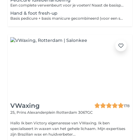
Pedicure luxebehandeling
Een complete verwenbeurt voor je voeten! Naast de basispedicure geniet je van een luxe scrub, een voedend masker en een ontspannende voetmassage.
Hand & foot fresh-up
Basis pedicure + basis manicure gecombineerd (voor een snelle totale verzorging)
VWaxing
178
25, Prins Alexanderplein
Rotterdam 3067GC
Hallo Ik ben Victory eigenaresse van VWaxing. Ik ben
specialiseert in waxen van het gehele lichaam. Mijn expertises
zijn Brazilian wax en huidverbeter...