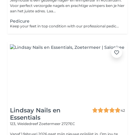
Jellyhouse is een gezellige nagel- en wimperbar in Rotterdam.
Voor perfect verzorgde nagels en prachtige wimpers ben je hier
aan het juiste adres. Laa...
Pedicure
Keep your feet in top condition with our professional pedicure. This service includes nail trimming, shaping, cuticle care, and an exfoliating scrub to remove dead skin, leaving your feet smooth and refreshed. Polish application can be added for a vibrant, long-lasting finish. Perfect for maintaining healthy, well-groomed feet and nails.
Lindsay Nails en
42
Essentials
123, Weidedreef
Zoetermeer 2727EC
Vanaf 1 februari 2026 gaat mijn nieuwe prijslijst in. Om jou te