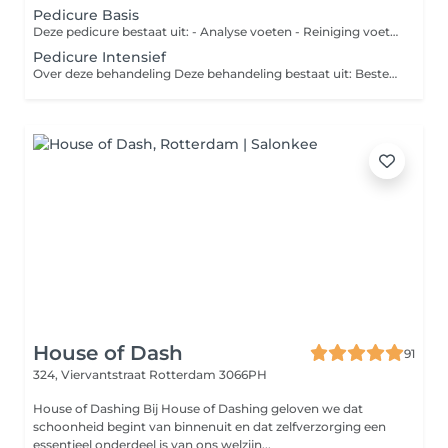
Pedicure Basis
Deze pedicure bestaat uit: - Analyse voeten - Reiniging voeten - Knippen nagels - Verwijderen licht eelt - Reiniging nagelomgeving - Voetcrème - Hot Towel - Nagellak
Pedicure Intensief
Over deze behandeling Deze behandeling bestaat uit: Bestemd voor zware eelt en hielkloven - Voetanalyse - Reiniging - Eelt voorbehandelen - Nagels knippen - Nagels frezen - Reiniging nagelomgeving - Nagelriemen verzorgen - Nagelriemolie - Eelt verwijderen - Eelt frezen - Likdoorns verwijderen - Eventueel behandelen van een schimmelnagel - Eventueel behandelen van een ingroeiende nagel - Hot Towel - Voetcrème
House of Dash
91
324, Viervantstraat
Rotterdam 3066PH
House of Dashing Bij House of Dashing geloven we dat
schoonheid begint van binnenuit en dat zelfverzorging een
essentieel onderdeel is van ons welzijn...