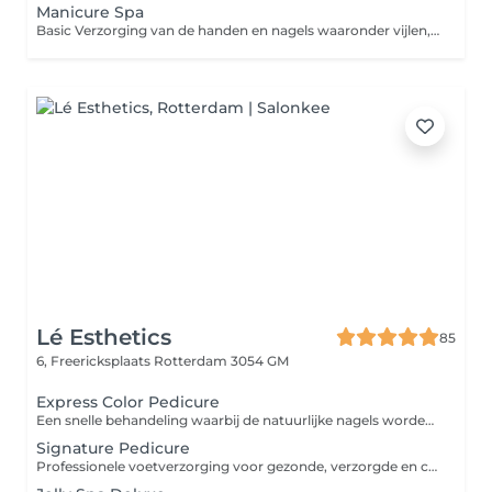
Manicure Spa
Basic Verzorging van de handen en nagels waaronder vijlen, nagelriemverzorging en een heerlijke dagcrème! Spa Als de standaard, aangevuld met handbad in manicure bowl met verzorgende olie. Daarna verzorging van de handen en onderarmen met een heerlijke scrub, gevolgd door armmassage met een verzorgende crème afgemaakt met nagellak!
Lé Esthetics
85
6, Freericksplaats
Rotterdam 3054 GM
Express Color Pedicure
Een snelle behandeling waarbij de natuurlijke nagels worden voorbereid en afgewerkt met Gelcolor of Biab. Ideaal voor wie landurig gelakte nagels wenst zonder uitgebreide pedicure. Heeft u nog product op de nagels? Boek dan ook de verwijdering bij zodat er voldoende tijd voorzien kan worden voor je behandeling.
Signature Pedicure
Professionele voetverzorging voor gezonde, verzorgde en comfortabele voeten. Inclusief: * Desinfectie van de voeten * Knippen en verzorgen van de nagels * Reinigen van de nagelomgeving * Verwijderen van eelt * Verzorging van de huid * Verfrissende voetscrub * Afsluitende verzorgende crème Uit te breiden met een gellak kleur naar keuze of een verstevigende BIAB-behandeling. Heeft u nog gellak op de teennagels? Boek dan ook de verwijdering bij, zodat er voldoende tijd kan worden voorzien voor uw behandeling. Let op: Wij behandelen geen medische voet- of nagelaandoeningen zoals schimmelnagels, ingegroeide nagels, likdoorns of andere specialistische voetproblemen.