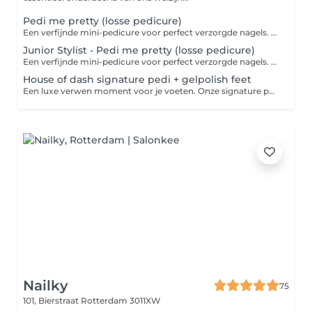
Pedi me pretty (losse pedicure)
Een verfijnde mini-pedicure voor perfect verzorgde nagels. Inclusief vijlen, nagelriemverzorging, subtiele eeltverwijdering. Clean en perfect verzorgd. LET OP: wij bieden uitsluitend cosmetische pedicures aan. Medische pedicure vallen buiten onze dienstverlening. Mocht er sprake zijn van een medische behandeling, kunnen wij de afspraak hierop afwijzen.
Junior Stylist - Pedi me pretty (losse pedicure)
Een verfijnde mini-pedicure voor perfect verzorgde nagels. Inclusief vijlen, nagelriemverzorging, subtiele eeltverwijdering. Clean en perfect verzorgd. LET OP: wij bieden uitsluitend cosmetische pedicures aan. Medische pedicure vallen buiten onze dienstverlening. Mocht er sprake zijn van een medische behandeling, kunnen wij de afspraak hierop afwijzen.
House of dash signature pedi + gelpolish feet
Een luxe verwen moment voor je voeten. Onze signature pedicure combineert intensieve verzorging met pure ontspanning. Inclusief een voetenbad, nagelverzorging, subtiele eeltverwijdering, scrub, masker, massage en perfect gelakte nagels. For perfectly pampered feet. LET OP: Wij bieden uitsluitend cosmetische pedicures aan. Medische pedicures vallen buiten onze dienstverlening. Mocht er sprake zijn van een medische behandeling kunnen wij de afspraak hierop afwijzen.
Nailky
75
101, Bierstraat
Rotterdam 3011XW