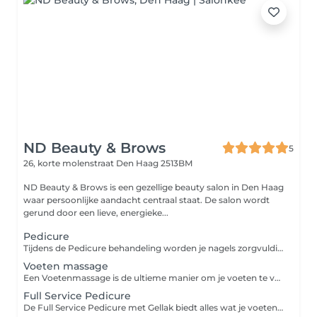
ND Beauty & Brows
5
26, korte molenstraat
Den Haag 2513BM
ND Beauty & Brows is een gezellige beauty salon in Den Haag
waar persoonlijke aandacht centraal staat. De salon wordt
gerund door een lieve, energieke...
Pedicure
Tijdens de Pedicure behandeling worden je nagels zorgvuldig geknipt, gevijld en de nagelriemen verzorgd. Eelt en andere oneffenheden worden verwijderd, waardoor je voeten weer zacht en verzorgd aanvoelen. Deze behandeling is ideaal voor wie zijn of haar voeten een gezonde en verzorgde uitstraling wil geven, met als resultaat perfect getrimde nagels en een gladde huid.
Voeten massage
Een Voetenmassage is de ultieme manier om je voeten te verwennen en te ontspannen. Deze behandeling focust op het verlichten van spanning en het verbeteren van de bloedsomloop. Door middel van rustgevende massagebewegingen wordt de druk van de dag verlicht, wat zorgt voor een ontspannen gevoel en verlichting van vermoeide voeten. Ideaal voor wie na een lange dag een moment van rust en comfort wil ervaren.
Full Service Pedicure
De Full Service Pedicure met Gellak biedt alles wat je voeten nodig hebben voor een ultieme verzorging. Deze behandeling omvat het knippen, vijlen en verzorgen van de nagels, het verwijderen van eelt en het verzorgen van de nagelriemen. Daarna wordt een gellak aangebracht voor een langdurige, glanzende afwerking die tot 2 tot 3 weken blijft zitten zonder te chippen. Je voeten voelen niet alleen fris en verzorgd aan, maar zien er ook prachtig uit met de perfecte kleur en afwerking.