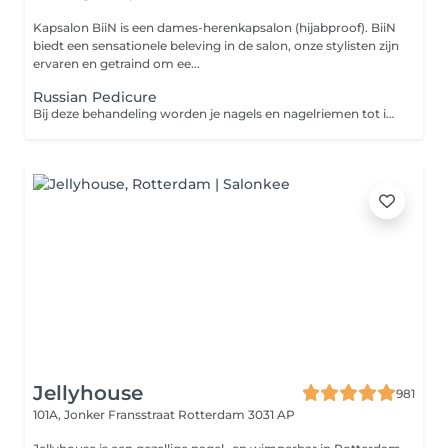
Kapsalon BiiN is een dames-herenkapsalon (hijabproof). BiiN
biedt een sensationele beleving in de salon, onze stylisten zijn
ervaren en getraind om ee...
Russian Pedicure
Bij deze behandeling worden je nagels en nagelriemen tot in de puntjes verzorgd met de Russian pedicure techniek. Hierbij gebruiken we een elektrische vijl om je nagelriemen veilig en zeer nauwkeurig te reinigen, wat zorgt voor een ultra strakke en verzorgde look.
Jellyhouse
981
101A, Jonker Fransstraat
Rotterdam 3031 AP