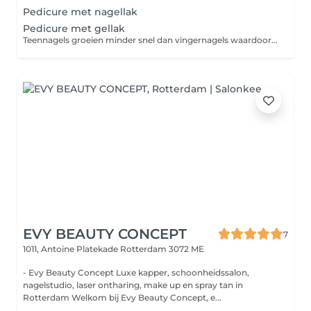
Pedicure met nagellak
Pedicure met gellak
Teennagels groeien minder snel dan vingernagels waardoor de Gelpolish 4 tot 6 weken mooi blijft zitten met een prachtige glans. Gebruik één van de trendy kleuren en u kan zeker gezien worden met open schoenen.
EVY BEAUTY CONCEPT
7
1011, Antoine Platekade
Rotterdam 3072 ME
- Evy Beauty Concept Luxe kapper, schoonheidssalon,
nagelstudio, laser ontharing, make up en spray tan in
Rotterdam Welkom bij Evy Beauty Concept, e...