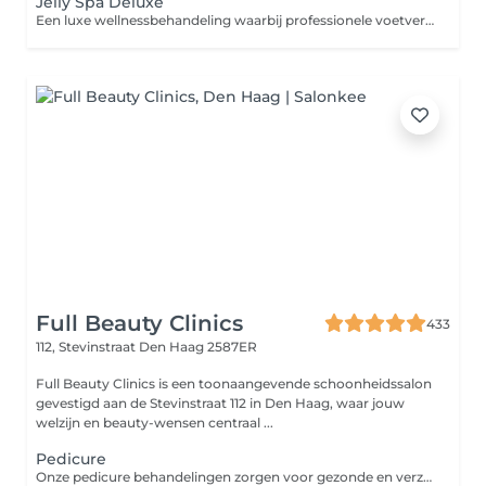
Jelly Spa Deluxe
Een luxe wellnessbehandeling waarbij professionele voetverzorging wordt gecombineerd met een ontspannend Jelly Spa voetenbad. Inclusief: * Jelly Spa voetenbad * Keuze uit verschillende geuren * Desinfectie van de voeten * Knippen en verzorgen van de nagels * Reinigen van de nagelomgeving * Verwijderen van eelt * Verzorging van de huid * Verfrissende voetscrub * Afsluitende verzorgende crème Het Jelly Spa voetenbad verandert het water in een zachte gel die de huid helpt hydrateren en zorgt voor een unieke ontspannende spa-ervaring. Uit te breiden met een gellak kleur naar keuze of een verstevigende BIAB-behandeling. Heeft u nog gellak op de teennagels? Boek dan ook de verwijdering bij, zodat er voldoende tijd kan worden voorzien voor uw behandeling. Let op: Wij behandelen geen medische voet- of nagelaandoeningen zoals schimmelnagels, ingegroeide nagels, likdoorns of andere specialistische voetproblemen.
Full Beauty Clinics
433
112, Stevinstraat
Den Haag 2587ER
Full Beauty Clinics is een toonaangevende schoonheidssalon
gevestigd aan de Stevinstraat 112 in Den Haag, waar jouw
welzijn en beauty-wensen centraal ...
Pedicure
Onze pedicure behandelingen zorgen voor gezonde en verzorgde voeten. Ideaal voor wie extra zorg aan zijn voeten wil besteden.