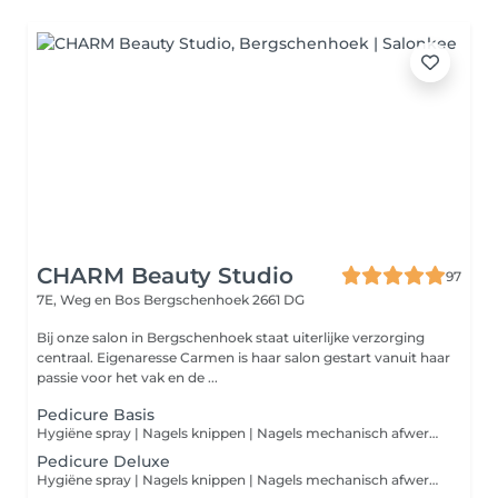
CHARM Beauty Studio
97
7E, Weg en Bos
Bergschenhoek 2661 DG
Bij onze salon in Bergschenhoek staat uiterlijke verzorging
centraal. Eigenaresse Carmen is haar salon gestart vanuit haar
passie voor het vak en de ...
Pedicure Basis
Hygiëne spray | Nagels knippen | Nagels mechanisch afwerken | Nagel omgeving reinigen | Eelt, likdoorns en kloven verwijderen | Eelt mechanisch afwerken | Voeten crème
Pedicure Deluxe
Hygiëne spray | Nagels knippen | Nagels mechanisch afwerken | Nagel omgeving reinigen | Eelt, likdoorns en kloven verwijderen | Eelt mechanisch afwerken | Gelpolish | Voeten crème