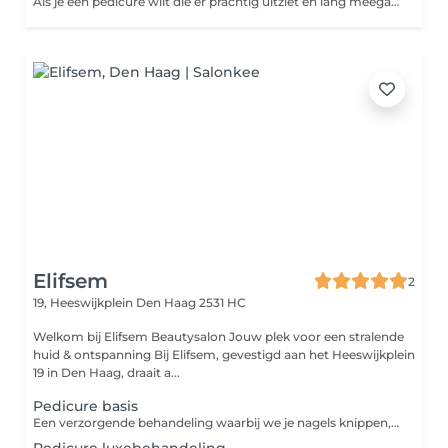
Als je een pedicure wilt die er prachtig uitziet en lang meegaat, dan is de Gellak pedicure iets voor jou. Deze behandeling duurt langer dan een klassieke manicure, maar aangezien een Gellak-pedicure tot twee weken aanhoudt, is dat het wachten meer dan waard.
Elifsem
2
19, Heeswijkplein
Den Haag 2531 HC
Welkom bij Elifsem Beautysalon Jouw plek voor een stralende
huid & ontspanning Bij Elifsem, gevestigd aan het Heeswijkplein
19 in Den Haag, draait a...
Pedicure basis
Een verzorgende behandeling waarbij we je nagels knippen, polijsten, nagelriemen verzorgen en kleine ongemakken zoals licht eelt verwijderen. Perfect voor mooie, gezonde voeten.