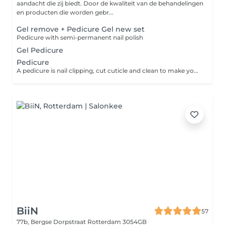
aandacht die zij biedt. Door de kwaliteit van de behandelingen
en producten die worden gebr...
Gel remove + Pedicure Gel new set
Pedicure with semi-permanent nail polish
Gel Pedicure
Pedicure
A pedicure is nail clipping, cut cuticle and clean to make your feet smooth and soft ( not including gel or nails polish) if you would like to put the colour please choose Gel pedicure.
BiiN
57
77b, Bergse Dorpstraat
Rotterdam 3054GB