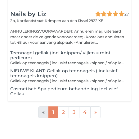
Nails by Liz
27
2b, Kortlandstraat
Krimpen aan den IJssel 2922 XE
ANNULERINGSVOORWAARDEN: Annuleren mag uiteraard
maar onder de volgende voorwaarden; -Kosteloos annuleren
tot 48 uur voor aanvang afspraak. -Annuleren...
Teennagel gellak (incl knippen/ vijlen = mini
pedicure)
Gellak op teennagels ( inclusief teennagels knippen / of op lengte maken)
NIEUWE KLANT: Gellak op teennagels ( inclusief
teennagels knippen)
Gellak op teennagels ( inclusief teennagels knippen / of op lengte maken)
Cosmetisch Spa pedicure behandeling inclusief
Gellak
«
1
2
3
4
»