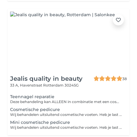
Jealis quality in beauty
38
33 A, Havenstraat
Rotterdam 3024SG
Teennagel reparatie
Deze behandeling kan ALLEEN in combinatie met een cosmetische pedicure worden ingepland. Een hoekje van je teennagel afgebroken of beschadigd? Met onze nagelreparatie brengen we je nagel weer netjes in model. We werken met acrylgel waarmee we de grote teennagel opbouwen of herstellen. Deze ziet er weer mooi, glad en natuurlijk uit. Perfect voor wie een nagel heeft gestoten of afgebroken, maar toch verzorgd voor de dag wil komen.
Cosmetische pedicure
Wij behandelen uitsluitend cosmetische voeten. Heb je last van kloven, likdoorns, ingegroeide teennagels, kalknagels of ben je diabetespatiënt, dan verwijzen we je door naar een medische pedicure. Blijkt tijdens de afspraak dat er sprake is van een risicovoet? Dan vervalt de behandeling en wordt de aanbetaling niet gerestitueerd. Gun jezelf een moment van ontspanning én verzorging met onze cosmetische pedicure. Tijdens deze behandeling worden je voeten heerlijk verzorgd, zodat je weer met frisse, zachte voeten de deur uit stapt. Wat kun je verwachten: Het eelt wordt professioneel verwijderd met een frees Je teennagels worden geknipt, in vorm gevijld en de nagelriemen worden verzorgd Je kunt daarna kiezen voor een mooie afwerking met gellak of een verstevigende BIAB-laag geef je voorkeur aan in het keuzemenu Tot slot scrubben we je voeten en brengen we een verzorgende lotion aan voor een zachte, verzorgde finish Gellak blijft gemiddeld 35 weken mooi zonder te chippen. BIAB biedt extra stevigheid en is ideaal voor zwakkere of snel splijtende nagels.
Mini cosmetische pedicure
Wij behandelen uitsluitend cosmetische voeten. Heb je last van kloven, likdoorns, ingegroeide teennagels, kalknagels of ben je diabetespatiënt, dan verwijzen we je door naar een medische pedicure. Blijkt tijdens de afspraak dat er sprake is van een risicovoet? Dan vervalt de behandeling en wordt de aanbetaling niet gerestitueerd. Heb je geen tijd voor een uitgebreide pedicure, maar wil je je voeten toch even opfrissen? Kies dan voor onze Mini Pedicure! Perfect voor tussendoor of als snelle oppepper. Je kiest zelf waar de focus ligt: Alleen het eelt laten verwijderen óf Alleen je teennagels laten knippen, vijlen en nagelriemen verzorgen Daarna sluiten we de behandeling altijd af met een heerlijke scrub en een verzorgende lotion voor zachte, frisse voeten.