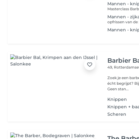
Mannen - kni
Masterclass Barb
Mannen - zij
opfrissen van de 
Mannen - kni
Barbier B
49, Rotterdams
Zoek je een barbe
écht begrijpt? Bi
Geen stan...
Knippen
Knippen + ba
Scheren
The Barb