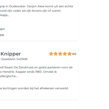
egrip in Oudewater. Gerjon Akse komt uit een echte
owel zijn vader als zijn broers zijn of waren
kapp...
pen
upe
 Knipper
169
g
IJsselstein 3401MK
en voor de
llergische...
e kortingen worden bij het afrekenen verwerkt.