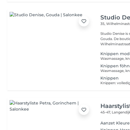
Studio De
35, Wilhelminast
Studio Denise is
Gouda. De boutiq
Wilhelminastraat 3
Knippen mode
Knippen föh
Knippen
Haarstylis
45-47, Langendij
Aanzet Kleur