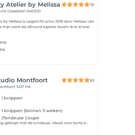
y Atelier by Melissa
131
acht
IJsselstein 3401DD
er by Melissa is opgericht anno 2016 door Melissa van
ns mijn werk als allround kapster kwam ik er al snel
ons
ons
tudio Montfoort
83
ontfoort 3417 HA
 | knippen
 I knippen (binnen 3 weken)
 |Tondeuse Coupe
Een coupe volledig geknipt met de tondeuse. Ideaal voor korte kapsels.