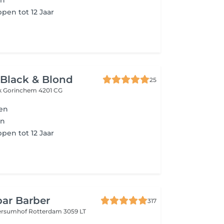
en
pen tot 12 Jaar
Black & Blond
25
k
Gorinchem 4201 CG
en
en
pen tot 12 Jaar
ar Barber
317
ersumhof
Rotterdam 3059 LT