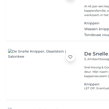
Al 45 jaar een b
kappersfamilie, z
werkzaam in het 
Knippen
Wassen knip
Tondeuse co
De Snelle
3, Ambachtswe
Snel Keurig & Goed! Naast De Zendmast en gratis parker
deur. Mijn naam is Hendrik. Kapper sinds 1983. Omdat ik
kapperseczeem (a
Knippen
LET OP: Eventuel