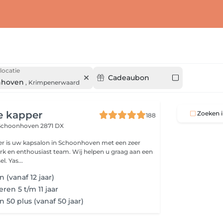
locatie
Cadeaubon
nhoven
,
Krimpenerwaard
e kapper
Zoeken i
188
Schoonhoven 2871 DX
er is uw kapsalon in Schoonhoven met een zeer
rk en enthousiast team. Wij helpen u graag aan een
. Yas...
 (vanaf 12 jaar)
ren 5 t/m 11 jaar
 50 plus (vanaf 50 jaar)