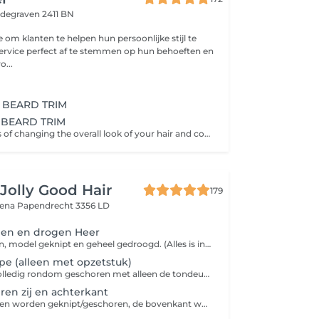
degraven 2411 BN
e om klanten te helpen hun persoonlijke stijl te
ervice perfect af te stemmen op hun behoeften en
o...
 BEARD TRIM
 BEARD TRIM
A restyle consists of changing the overall look of your hair and consultation with your barber.
Jolly Good Hair
179
tena
Papendrecht 3356 LD
en en drogen Heer
U word gewassen, model geknipt en geheel gedroogd. (Alles is inclusief gel/wax) Niet gewassen dan € 2 korting !
e (alleen met opzetstuk)
Het haar word volledig rondom geschoren met alleen de tondeuse van gelijke stand (er word niets geknipt) en niet gewassen.. Wel wassen dan €2 toeslag !
ren zij en achterkant
De zij/achterkanten worden geknipt/geschoren, de bovenkant word niet geknipt en niet gewassen, wel wassen dan €2 toeslag