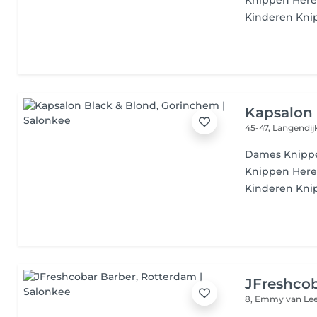
Knippen Her
Kinderen Knip
Kapsalon 
45-47, Langendij
Dames Knipp
Knippen Her
Kinderen Knip
JFreshcob
8, Emmy van Le