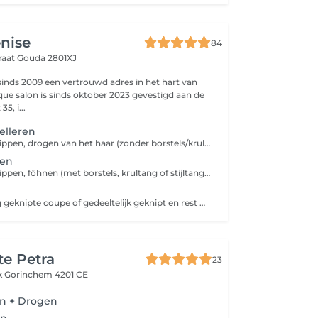
nise
84
raat
Gouda 2801XJ
 sinds 2009 een vertrouwd adres in het hart van
ue salon is sinds oktober 2023 gevestigd aan de
5, i...
lleren
Wasmassage, knippen, drogen van het haar (zonder borstels/krultang/stijltang) maar wel met stylingsproducten.
nen
Wasmassage, knippen, föhnen (met borstels, krultang of stijltang) en stylingsproducten.
Knippen: volledig geknipte coupe of gedeeltelijk geknipt en rest met tondeuse Tondeuse: het hele hoofd wordt geschoren met de tondeuse (er wordt dus niets geknipt)
te Petra
23
k
Gorinchem 4201 CE
en + Drogen