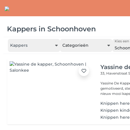
Kappers
in
Schoonhoven
Kies een 
Kappers
Categorieën
Schoo
Yassine d
33, Havenstraat
Yassine De Kapp
gemotiveerd, ste
nieuw mooi kapsel
Knippen heren
Knippen kinde
Knippen heren