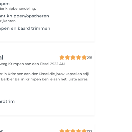
ppen
ier knipbehandeling.
kant knippen/opscheren
zijkanten.
ppen en baard trimmen
al
215
eweg
Krimpen aan den IJssel 2922 AN
r in Krimpen aan den IJssel die jouw kapsel en stijl
j Barbier Bal in Krimpen ben je aan het juiste adres.
ardtrim
er
172