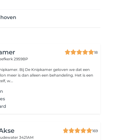
nhoven
amer
18
eefkerk 2959BP
amer geloven we dat een
lon meer is dan alleen een behandeling. Het is een
lf, w...
en
es
ard
 Akse
169
udewater 3421AM