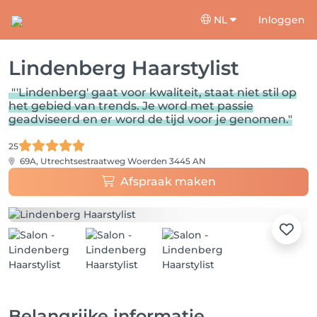
NL
Inloggen
Lindenberg Haarstylist
"'Lindenberg' gaat voor kwaliteit, staat niet stil op
het gebied van trends. Je word met passie
geadviseerd en er word de tijd voor je genomen."
25
69A, Utrechtsestraatweg
Woerden 3445 AN
Afspraak maken
Belangrijke informatie