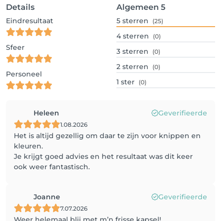
Details
Algemeen
5
Eindresultaat
5
sterren
(25)
4
sterren
(0)
Sfeer
3
sterren
(0)
2
sterren
(0)
Personeel
1
ster
(0)
Heleen
Geverifieerde
1.08.2026
Het is altijd gezellig om daar te zijn voor knippen en
kleuren.
Je krijgt goed advies en het resultaat was dit keer
ook weer fantastisch.
Joanne
Geverifieerde
7.07.2026
Weer helemaal blij met m’n frisse kapsel!