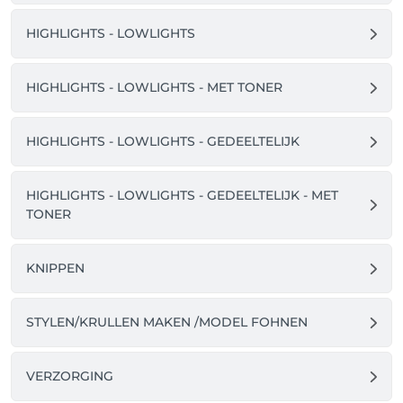
Salonkee in the Apple of PlayStore en kan je 
inloggen met je bestaande account om je afspraken 
HIGHLIGHTS - LOWLIGHTS
te bekijken & te beheren.

HIGHLIGHTS - LOWLIGHTS - MET TONER
HIGHLIGHTS - LOWLIGHTS - GEDEELTELIJK
HIGHLIGHTS - LOWLIGHTS - GEDEELTELIJK - MET
TONER
KNIPPEN
STYLEN/KRULLEN MAKEN /MODEL FOHNEN
VERZORGING