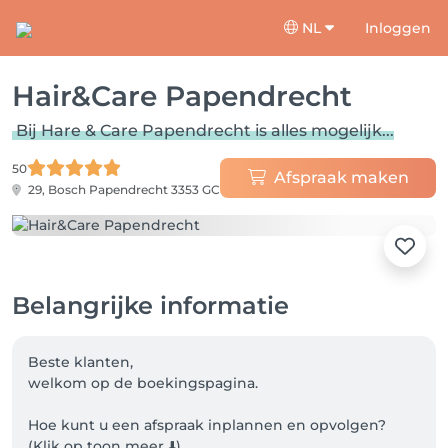
NL
Inloggen
Hair&Care Papendrecht
Bij Hare & Care Papendrecht is alles mogelijk...
50
Afspraak maken
29, Bosch
Papendrecht 3353 GC
Belangrijke informatie
Beste klanten, 

welkom op de boekingspagina.

Hoe kunt u een afspraak inplannen en opvolgen? 

(Klik op toon meer ⬇️)
