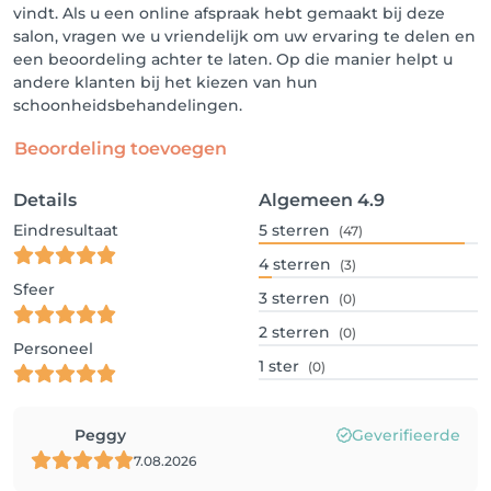
vindt. Als u een online afspraak hebt gemaakt bij deze
salon, vragen we u vriendelijk om uw ervaring te delen en
een beoordeling achter te laten. Op die manier helpt u
andere klanten bij het kiezen van hun
schoonheidsbehandelingen.
Beoordeling toevoegen
Details
Algemeen
4.9
Eindresultaat
5
sterren
(47)
4
sterren
(3)
Sfeer
3
sterren
(0)
2
sterren
(0)
Personeel
1
ster
(0)
Peggy
Geverifieerde
7.08.2026