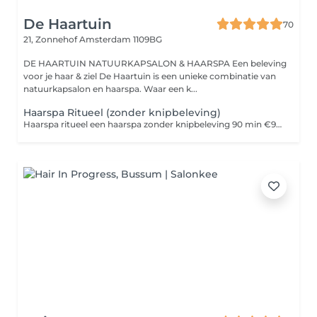
De Haartuin
70
21, Zonnehof
Amsterdam 1109BG
DE HAARTUIN NATUURKAPSALON & HAARSPA Een beleving
voor je haar & ziel De Haartuin is een unieke combinatie van
natuurkapsalon en haarspa. Waar een k...
Haarspa Ritueel (zonder knipbeleving)
Haarspa ritueel een haarspa zonder knipbeleving 90 min €95 Voor wie puur komt voor ontspanning, natuurlijke verzorging van haar & hoofdhuid, zonder knipbeleving. Een liefdevol moment voor jezelf, gericht op ontspanning, verzorging en het tot rust brengen van je hoofd en lichaam. Deze haarspa beleving begint met aromatherapie en een rustige opening met drukpunten, een heerlijk ontspannen warme kruidenolie massage, kleidetoxscrub, stoombehandeling, waterstraalmassage en uitgebreide massages van het hoofd, nek, schouders en decolleté ontstaat er meer ruimte, zachtheid en ontspanning. Afgerond met een natuurlijke styling en een rustig theemoment. Voor wie: -Even uit de drukte wil stappen, ontspanning zoekt. - Behoefte heeft aan verzorging en aanraking. - Haar en hoofdhuid intensiever wil verzorgen. - Een ontspannen haarspa wilt zonder knipbeleving. - Deze beleving geschikt is als cadeaubon.