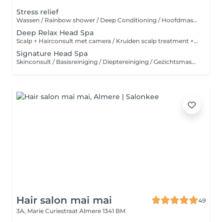
Stress relief
Wassen / Rainbow shower / Deep Conditioning / Hoofdmassage + Edelstenen
Deep Relax Head Spa
Scalp + Hairconsult met camera / Kruiden scalp treatment + Spa Mist / Wassen / Rainbow shower / Deep conditioning / Hoofd, Schouder + Nek massage + Edelstenen
Signature Head Spa
Skinconsult / Basisreiniging / Dieptereiniging / Gezichtsmassage / Dag of nachtverzorging Scalp + Hairconsult met camera / Kruiden scalp treatment + Spa Mist / Wassen / Rainbow shower / Deep conditioning / Hoofd, Schouder + Nek massage + Edelstenen
Hair salon mai mai
49
3A, Marie Curiestraat
Almere 1341 BM