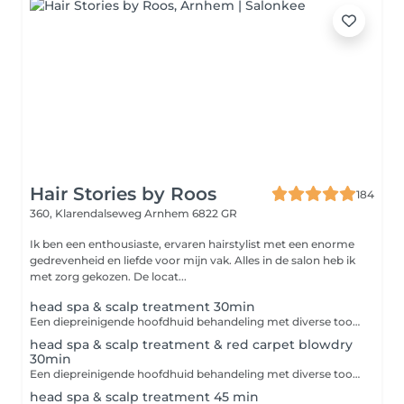
Hair Stories by Roos
184
360, Klarendalseweg
Arnhem 6822 GR
Ik ben een enthousiaste, ervaren hairstylist met een enorme
gedrevenheid en liefde voor mijn vak. Alles in de salon heb ik
met zorg gekozen. De locat...
head spa & scalp treatment 30min
Een diepreinigende hoofdhuid behandeling met diverse tools en bij behorende treatment Houd er rekening mee dat het haar alleen droog geföhnd wordt en niet in model geföhnd.
head spa & scalp treatment & red carpet blowdry
30min
Een diepreinigende hoofdhuid behandeling met diverse tools en bij behorend treatment en redcapet blowdry
head spa & scalp treatment 45 min