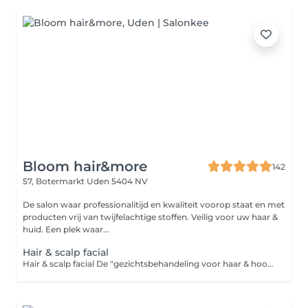
Bloom hair&more
142
57, Botermarkt
Uden 5404 NV
De salon waar professionalitijd en kwaliteit voorop staat en met
producten vrij van twijfelachtige stoffen. Veilig voor uw haar &
huid. Een plek waar...
Hair & scalp facial
Hair & scalp facial De "gezichtsbehandeling voor haar & hoofdhuid" Net als een traditionele gezichtsbehandeling omvat deze service een grondige reiniging, exfoliatie en hydratatie van de hoofdhuid om overtollige oliën, dode huidcellen en productopbouw te verwijderen. Samen met een rustgevende massage om de bloedcirculatie te verbeteren voor een optimale productopname en ontspanning. De voordelen van een High-End hair & scalp behandeling; Een luxe hoofdhuid behandeling is niet alleen over verwennerij. Het is een slimme zet voor de gezondheid van je haar en hoofdhuid. Deze verouderd namelijk 6x sneller dan de huid van je gezicht. Regelmatige behandelingen kunnen een merkbaar verschil maken, vooral als u te maken heeft met opbouw van polution, droogheid, overmatig talgproductie, Psoriasis, roos, overgevoeligheid, haarpijn Eczeem en andere hoofdhuidproblemen. Reserveer hier je ontspanningsmoment voor een betere haargroei & gezonde hoofdhuid. Inclusief het drogen van het haar. Uw haar volledig in model laten föhnen? Kies naast deze behandeling de optie stylen en kies voor föhnen en de lengte van uw haar.