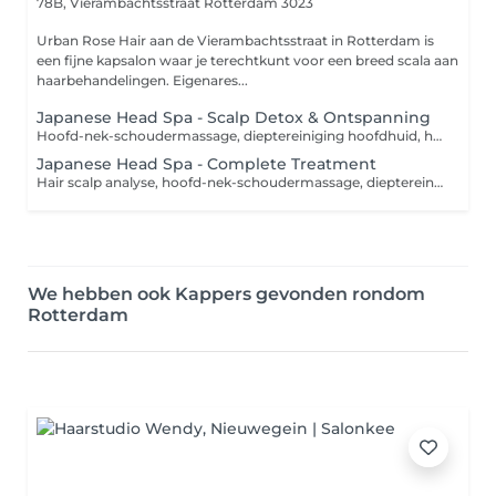
78B, Vierambachtsstraat
Rotterdam 3023
Urban Rose Hair aan de Vierambachtsstraat in Rotterdam is
een fijne kapsalon waar je terechtkunt voor een breed scala aan
haarbehandelingen. Eigenares...
Japanese Head Spa - Scalp Detox & Ontspanning
Hoofd-nek-schoudermassage, dieptereiniging hoofdhuid, haar wassen, handdoek droog haar. (Mocht je het haar willen laten stylen met product of laten stylen naar het gewenste model, dan worden er extra kosten in rekening gebracht. Zie de prijslijst van de behandelingen.)
Japanese Head Spa - Complete Treatment
Hair scalp analyse, hoofd-nek-schoudermassage, dieptereiniging hoofdhuid, haar wassen, handdoek droog haar. (Mocht je het haar willen laten stylen met product of laten stylen naar het gewenste model, dan worden er extra kosten in rekening gebracht. Zie de prijslijst van de behandelingen.)
We hebben ook Kappers gevonden rondom
Rotterdam