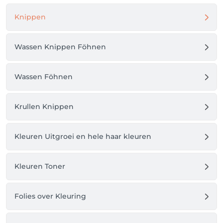
zelfverzekerd en geïnspireerd.

Knippen
Of het nu gaat om een subtiele, natuurlijke 
uitstraling of een opvallende glamourlook – wij 
Wassen Knippen Föhnen
brengen jouw visie tot leven met passie, precisie en 
een vleugje luxe.

Beauty Center Vaneker – omdat jij het verdient om 
Wassen Föhnen
te stralen, elke dag opnieuw.
Krullen Knippen
Kleuren Uitgroei en hele haar kleuren
Kleuren Toner
Folies over Kleuring