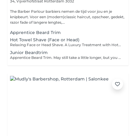
34, Vijverhofstraat
Rotterdam 3032
The Barber Parlour barbiers nemen de tijd voor jou en je
knipbeurt. Voor een (modern)classic haircut, opscheer, gedekt,
razor fade of langere lengtes,...
Apprentice Beard Trim
Hot Towel Shave (Face or Head)
Relaxing Face or Head Shave. A Luxury Treatment with Hot Towel, Face / Head Massage, Soap, Oil and Straight Razor.
Junior Beardtrim
Apprentice Beard Trim. May still take a little longer, but you will look good!