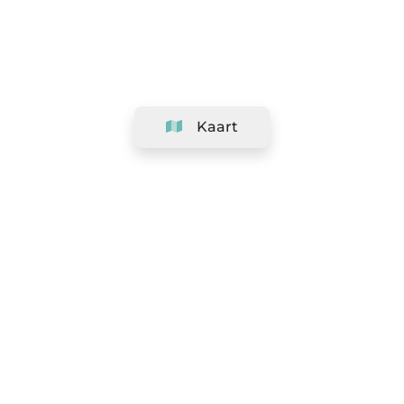
Kaart
Bedrijf
Support
Team
&
Carrières
Informatie voor salons
Legaal