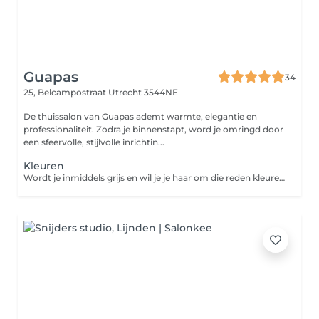
Guapas
34
25, Belcampostraat
Utrecht 3544NE
De thuissalon van Guapas ademt warmte, elegantie en
professionaliteit. Zodra je binnenstapt, word je omringd door
een sfeervolle, stijlvolle inrichtin...
Kleuren
Wordt je inmiddels grijs en wil je je haar om die reden kleuren? Of ben je juist toe aan een nieuwe hippe kleur? Bij het kleuren van je haar zal de specialist door middel van diverse technieken jouw perfecte look creëeren. In combinatie met een knipbeurt is jouw coupe weer helemaal compleet!