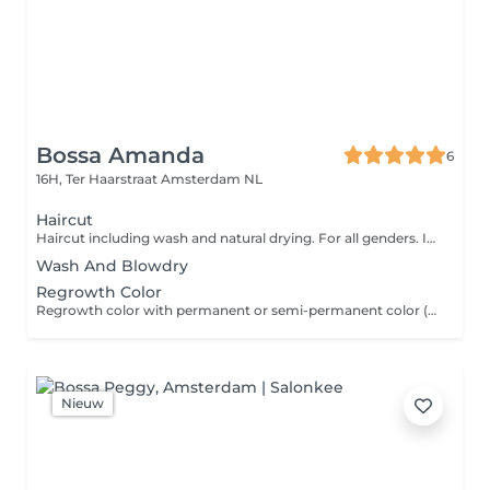
Bossa Amanda
6
16H, Ter Haarstraat
Amsterdam NL
Haircut
Haircut including wash and natural drying. For all genders. If you have very long/thick hair or thick curly hair please choose haircut with blowdry/diffuse dry.
Wash And Blowdry
Regrowth Color
Regrowth color with permanent or semi-permanent color (not bleach). If you have waited more than 3 months, book full color.
Nieuw