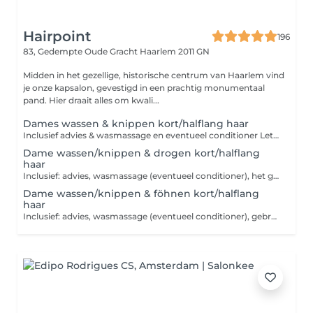
Hairpoint
196
83, Gedempte Oude Gracht
Haarlem 2011 GN
Midden in het gezellige, historische centrum van Haarlem vind
je onze kapsalon, gevestigd in een prachtig monumentaal
pand. Hier draait alles om kwali...
Dames wassen & knippen kort/halflang haar
Inclusief advies & wasmassage en eventueel conditioner Let op: deze behandeling is exclusief drogen, het haar wordt dus niet in model gedroogd na het knippen.
Dame wassen/knippen & drogen kort/halflang
haar
Inclusief: advies, wasmassage (eventueel conditioner), het gebruik van stylingsproducten & drogen Bij erg lang/dik haar kan er een extra toeslag van 5 euro worden berekent.
Dame wassen/knippen & föhnen kort/halflang
haar
Inclusief: advies, wasmassage (eventueel conditioner), gebruik van stylingsproducten en model föhnen