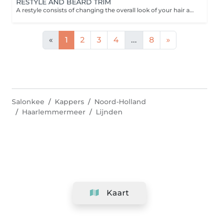
RESTYLE AND BEARD TRIM
A restyle consists of changing the overall look of your hair and consultation with your barber.
«
1
2
3
4
...
8
»
Salonkee
Kappers
Noord-Holland
Haarlemmermeer
Lijnden
Kaart