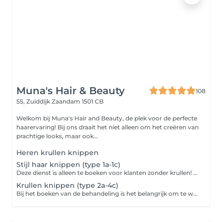
Muna's Hair & Beauty
108
55, Zuiddijk
Zaandam 1501 CB
Welkom bij Muna's Hair and Beauty, de plek voor de perfecte
haarervaring! Bij ons draait het niet alleen om het creëren van
prachtige looks, maar ook...
Heren krullen knippen
Stijl haar knippen (type 1a-1c)
Deze dienst is alleen te boeken voor klanten zonder krullen! Bij het boeken van de behandeling is het belangrijk om te weten 'Kort' betekent boven de schouder 'Middel' betekent op de schouder 'Lang' betekent onder de schoude
Krullen knippen (type 2a-4c)
Bij het boeken van de behandeling is het belangrijk om te weten 'Kort' betekent boven de schouder 'Middel' betekent op de schouder 'Lang' betekent onder de schouder