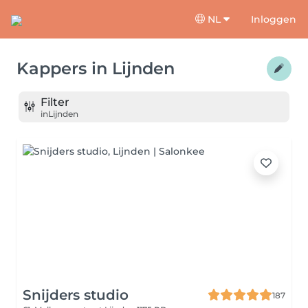
NL
Inloggen
Kappers
in
Lijnden
Filter
in
Lijnden
Snijders studio
187