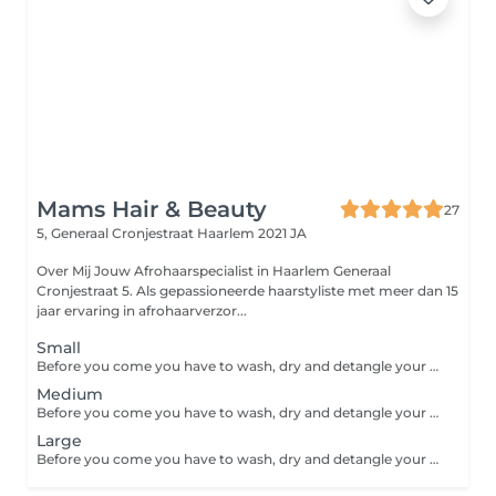
Mams Hair & Beauty
27
5, Generaal Cronjestraat
Haarlem 2021 JA
Over Mij Jouw Afrohaarspecialist in Haarlem Generaal
Cronjestraat 5. Als gepassioneerde haarstyliste met meer dan 15
jaar ervaring in afrohaarverzor...
Small
Before you come you have to wash, dry and detangle your hair. The extensions are not included, is available in the salon. The standard length of the braids is approximately to the clasp of your bra.
Medium
Before you come you have to wash, dry and detangle your hair. The extensions are not included, is available in the salon. The standard length of the braids is approximately to the clasp of your bra.
Large
Before you come you have to wash, dry and detangle your hair. The extensions are not included, is available in the salon. The standard length of the braids is approximately to the clasp of your bra.