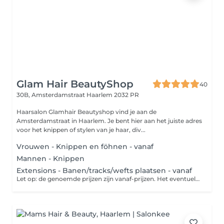
Glam Hair BeautyShop
40
30B, Amsterdamstraat
Haarlem 2032 PR
Haarsalon Glamhair Beautyshop vind je aan de
Amsterdamstraat in Haarlem. Je bent hier aan het juiste adres
voor het knippen of stylen van je haar, div...
Vrouwen - Knippen en föhnen - vanaf
Mannen - Knippen
Extensions - Banen/tracks/wefts plaatsen - vanaf
Let op: de genoemde prijzen zijn vanaf-prijzen. Het eventuele prijsverschil wordt verrekend in de salon. *classic microring wefts *l.a weave wefts *ivisible wefts *braided wefts Deze behandeling is exclusief haar. Je kunt dit bij de salon aanschaffen of zelf meenemen. Alleen zelf meegenomen haar van kwaliteit wordt geplaatst. Dit is een extension systeem waar je door middel van banen extra haar, volume en verlenging kunt creëren in het eigen haar. De banen worden bevestigd door middel van de beste technieken, om beschadiging te voorkomen.