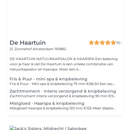
De Haartuin
70
21, Zonnehof
Amsterdam 1109BG
DE HAARTUIN NATUURKAPSALON & HAARSPA Een beleving
voor je haar & ziel De Haartuin is een unieke combinatie van
natuurkapsalon en haarspa. Waar een k...
Fris & Puur - mini spa & knipbeleving
Fris & Puur - Mini spa & knipbeleving 75 min €68,50 Een zachte basisbeleving voor fris, luchtig en verzorgd haar. Voel je herboren met de Fris & Puur beleving. Deze mini spa is bedoeld om je haar en hoofdhuid op te frissen en weer in balans te brengen. Aromatherapie en rustige opening met drukpunten, een zache detox klei scrub, verzorgende wasmassage, waterstraalmassage, aandacht voor ontspanning en een knipbeleving en styling fgestemd op jouw haar. Voor wie: - Je haar & hoofdhuid weer licht, schoon en in model wil brengen. - Weinig tijd heeft, maar wel aandacht en kwaliteit wil. - Een eerste kennismaking zoekt met De Haartuin. - Je haar & hoofdhuid tussen grotere belevingen door wil onderhouden.
Zachtmoment - intens verzorgend & knipbeleving
Zachtmoment intens verzorgend & knipbeleving 90 min €95 Balans tussen verzorging en ontspanning. Hier begint het echte vertragen. Zachtmoment is voor wie behoefte heeft aan meer ontspanning en intensieve verzorging. Aromatherapie en rustige opening met drukpunten, een heerlijk ontspannen warme kruidenoliemassage van het hoofd en de nek, zachte detoxscrub en uitgebreide wasmassages, waterstraalmassage krijgt het haar een zachte oppepper en komt het lichaam tot rust. Een moment om te vertragen en je haar liefdevol te ondersteunen. Inclusief knipbeleving en styling. Voor wie: - Behoefte heeft aan meer ontspanning, maar niet meteen uren wil liggen. - Haar en hoofdhuid gezond wil houden, zonder overprikkeling. - Voelt dat je hoofd vol zit en even wil vertragen. - Een balans zoekt tussen verzorging en een moment voor jezelf.
Mistgloed - Haarspa & knipbeleving
Mistgloed Haarspa & knipbeleving 120 min €125 Meer diepte, meer rust, meer loslaten. Met stoom en intensere verzorging. Voor wie dieper wil ontspannen en langer wil wegzakken in rust. Aromatherapie en rustige opening met drukpunten, een heerlijk ontspannen warme kruidenolie massage, detoxkleiscrub, stoombehandeling, waterstraalmassage en uitgebreide massages van het hoofd, nek, schouders, decolleté ontstaat er meer ruimte zachtheid en ontspanning. Inclusief knipbeleving em styling. Voor wie: - Merkt dat spanning zich vastzet in nek en schouders. - Behoefte heeft aan meer rust, vertraging en aandacht. - Haar & hoofdhuid intensiever wil verzorgen ( droog/ beschadigd haar, krullen, onrustige/ vette/ droge hoofdhuid) - Even helemaal uit het hoofd wil en in het lichaam wil zakken.