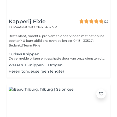
Kapperij Fixie
122
18, Maatsestraat
Uden 5402 VR
Beste klant, mocht u problemen ondervinden met het online
boeken? U kunt altijd ons even bellen op: 0413 - 335271.
Bedankt! Team Fixie
Curlsys Knippen
De vermelde prijzen en geschatte duur van onze diensten dienen uitsluitend ter indicatie. Hoewel wij streven naar transparantie en nauwkeurigheid, kunnen deze afhankelijk zijn van individuele omstandigheden, aanvullende wensen of onvoorziene factoren. Voor een nauwkeurige inschatting raden wij aan vooraf contact met ons op te nemen. Hartelijk dank voor uw begrip! :)
Wassen + Knippen + Drogen
Heren tondeuse (één lengte)