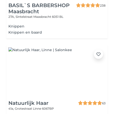
BASIL`S BARBERSHOP
238
Maasbracht
27A, Sintelstraat
Maasbracht 6051 BL
Knippen
Knippen en baard
Natuurlijk Haar
63
41a, Grotestraat
Linne 6067BP