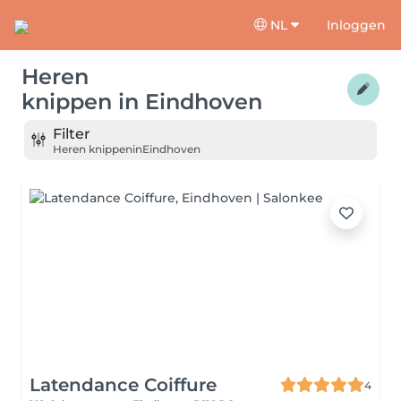
NL
Inloggen
Heren
knippen
in
Eindhoven
Filter
Heren knippen
in
Eindhoven
Latendance Coiffure
4