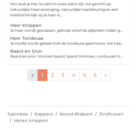
Hoi, leuk je hier te zien! In onze salon zijn we gericht op
natuurlijke haarverzorging, natuurlijke haarkleuring en een
holistische kijk op je haar d...
Heer Knippen
Je haar wordt gewassen, geknipt en/of de zijkanten indien gewenst met de tondeuse geschoren vervolgens worden de haren met de föhn uitgeblazen. Nadien wordt er indien gewenst stylingsproduct in je haar aangebracht.
Heer Tondeuse
Je hoofd wordt geheel met de tondeuse geschoren, het haar wordt niet gewassen.
Baard en Snor
Baard en snor: Vormen baard, baard trimmen, contouren trimmen, baard verzorgen. Baard en snor Deluxe: Vormen baard, baard trimmen, contouren trimmen open mes, warme en koude doeken, baard verzorgen.
«
1
2
3
4
5
6
»
Salonkee
Kappers
Noord-Brabant
Eindhoven
Heren knippen