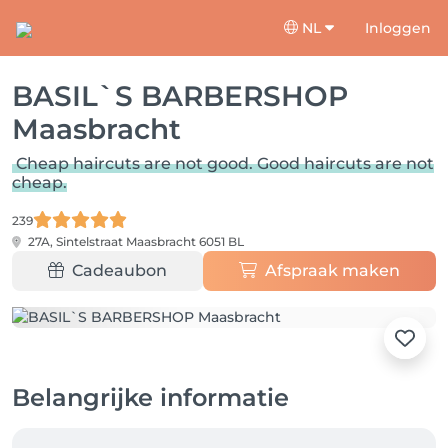
NL
Inloggen
BASIL`S BARBERSHOP
Maasbracht
Cheap haircuts are not good. Good haircuts are not
cheap.
239
27A, Sintelstraat
Maasbracht 6051 BL
Cadeaubon
Afspraak maken
Belangrijke informatie