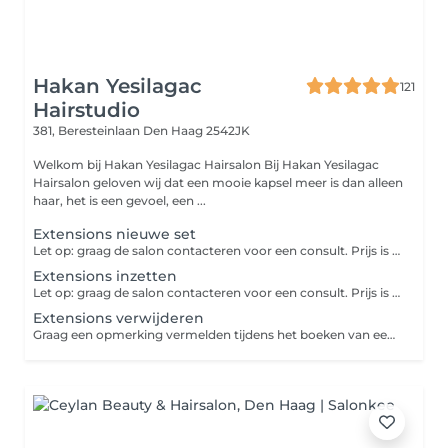
Hakan Yesilagac
121
Hairstudio
381, Beresteinlaan
Den Haag 2542JK
Welkom bij Hakan Yesilagac Hairsalon Bij Hakan Yesilagac
Hairsalon geloven wij dat een mooie kapsel meer is dan alleen
haar, het is een gevoel, een ...
Extensions nieuwe set
Let op: graag de salon contacteren voor een consult. Prijs is volledig afhankelijk van lengte, hoeveelheid/gram, kleur en type extensions. Prijs indicatie wordt gegeven na consult en moet worden beschouwd als indicatie. Graag een opmerking vermelden tijdens het boeken van een afspraak om hoeveel stuks extensions het gaat. Algemene informatie: Nieuwe set extensions hebben wij een prijslijst voor. Verwijderen van extensions kost €0,50 per stuk. Verwijderen en inzetten van ons eigen merk kost €2,00 per stuk. Verwijderen en inzetten van haar wat u ergens anders gekocht heeft kost €2,50 per stuk.
Extensions inzetten
Let op: graag de salon contacteren voor een consult. Prijs is volledig afhankelijk van lengte, hoeveelheid/gram, kleur en type extensions. Prijs indicatie wordt gegevens na consult en moet worden beschouwd als indicatie. Graag een opmerking vermelden tijdens het boeken van een afspraak om hoeveel stuks extensions het gaat. Algemene informatie: Nieuwe set extensions hebben wij een prijslijst voor. Verwijderen van extensions kost €0,50 per stuk. Verwijderen en inzetten van ons eigen merk kost €2,00 per stuk. Verwijderen en inzetten van haar wat u ergens anders gekocht heeft kost €2,50 per stuk.
Extensions verwijderen
Graag een opmerking vermelden tijdens het boeken van een afspraak om hoeveel stuks extensions het gaat. Algemene informatie: Nieuwe set extensions hebben wij een prijslijst voor. Verwijderen van extensions kost €0,50 per stuk. Verwijderen en inzetten van ons eigen merk kost €2,00 per stuk. Verwijderen en inzetten van haar wat u ergens anders gekocht heeft kost €2,50 per stuk.