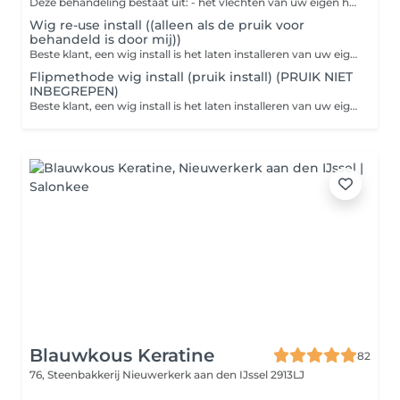
Deze behandeling bestaat uit: - het vlechten van uw eigen haar voor een Frontal of Closure pruik REGELS !!! 1. U komt met schoon gewassen haar geen product in uw haar geen vet of leave- in conditioner. (vet plaatsen wij na het vlechten) 2. Nieuw/oude weave of pruik graag wassen met shampoo en conditioner. (conditioner goed uitspoelen) was uw haar aub niet met een product waarin olie zit en absoluut niet met Dreft of wasverzachter. 3. Bij te laat komen krijgt u een boete van 1 bij elke minuut dat verlaat. 4. Meenemen van kleine kinderen/volwassenen aub niet. 5. Kom aub niet met nat haar of natte weave. Voor meer tips bekijkt u ons youtube filmpje Pattern Texture Vlog #5 Quimy en Amira, https://www.youtube.com/watch?v=sYHlez0C_dk&t=84s vergeet niet te liken en te abonneren!
Wig re-use install ((alleen als de pruik voor
behandeld is door mij))
Beste klant, een wig install is het laten installeren van uw eigen pruik die u zelf gekocht heeft of een pruik die u bij ons gekocht heeft. Deze behandeling bestaat uit: Plukken Plakken Band Vlechten styling, krullen of stijlen van de weave of als u krullende weave heeft het nat maken van het haar. wig-reuse deze behandeling word alleen toegepast als uw pruik al eerder door ons geïnstalleerd is. wat behoort bij een wig-reuse plakken vlechten styling REGELS !!! 1.U komt met schoon gewassen haar geen product in uw haar geen vet of leave- in conditioner. ( vet plaatsen wij na het vlechten) 2. Nieuw,oude weave of pruik graag wassen met shampoo en conditioner. ( conditioner goed uitspoelen) was uw haar aub niet met een product waarin olie zit. 3. Bij te laat komen vanaf 20min krijgt u een boete van 20. 4. Meenemen van kleine kinderen/volwassenen liever niet. Voor meer tips bekijkt u ons youtube filmpje Pattern Texture Vlog #5 Quimy en Amira, https://www.youtube.com/watch?v=sYHlez0C_dk&t=84s vergeet niet te liken en te abboneren !
Flipmethode wig install (pruik install) (PRUIK NIET
INBEGREPEN)
Beste klant, een wig install is het laten installeren van uw eigen pruik die u zelf gekocht heeft of een pruik die u bij ons gekocht heeft. Deze behandeling bestaat uit: Plukken Plakken Band Vlechten styling, krullen of stijlen van de weave of als u krullende weave heeft het nat maken van het haar. wig-reuse deze behandeling word alleen toegepast als uw pruik al eerder door ons geïnstalleerd is. wat behoort bij een wig-reuse plakken vlechten styling REGELS !!! 1.U komt met schoon gewassen haar geen product in uw haar geen vet of leave- in conditioner. ( vet plaatsen wij na het vlechten) 2. Nieuw,oude weave of pruik graag wassen met shampoo en conditioner. ( conditioner goed uitspoelen) was uw haar aub niet met een product waarin olie zit. 3. Bij te laat komen vanaf 20min krijgt u een boete van 20. 4. Meenemen van kleine kinderen/volwassenen liever niet. Voor meer tips bekijkt u ons youtube filmpje Pattern Texture Vlog #5 Quimy en Amira, https://www.youtube.com/watch?v=sYHlez0C_dk&t=84s vergeet niet te liken en te abboneren !
Blauwkous Keratine
82
76, Steenbakkerij
Nieuwerkerk aan den IJssel 2913LJ