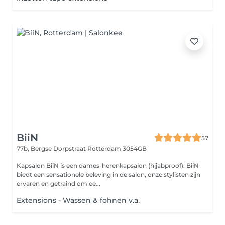
BiiN
57
77b, Bergse Dorpstraat
Rotterdam 3054GB
Kapsalon BiiN is een dames-herenkapsalon (hijabproof). BiiN
biedt een sensationele beleving in de salon, onze stylisten zijn
ervaren en getraind om ee...
Extensions - Wassen & föhnen v.a.