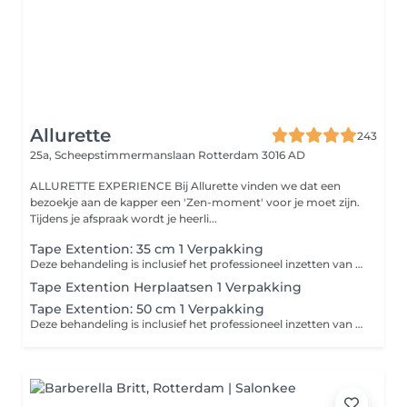
Allurette
243
25a, Scheepstimmermanslaan
Rotterdam 3016 AD
ALLURETTE EXPERIENCE Bij Allurette vinden we dat een
bezoekje aan de kapper een 'Zen-moment' voor je moet zijn.
Tijdens je afspraak wordt je heerli...
Tape Extention: 35 cm 1 Verpakking
Deze behandeling is inclusief het professioneel inzetten van de BHBD tape-extensions, knippen, styling en advies. De prijs is per verpakking. Gemiddeld zijn 2 tot 4 verpakkingen nodig voor het gewenste resultaat. Tijdens de intake bepalen we samen wat jouw haar nodig heeft. Wij werken uitsluitend met BHBD, een hoogwaardig merk van natuurlijk haar. Tape-extensions worden plat tegen de hoofdhuid geplaatst en geven een natuurlijk, licht en comfortabel resultaat. Bij goed onderhoud zijn 2 tot 3 herplaatsingen mogelijk (elke 812 weken), waardoor de extensions 6 tot 9 maanden meegaan. In sommige gevallen zelfs tot 1 jaar. Deze behandeling is inclusief: - Premium BHBD tape-extensions - Vakkundig inzetten - Knippen & in model brengen - Styling na afloop - Verzorgingsadvies op maat Heb je al eerder BHBD-extensions bij Allurette laten plaatsen? Boek dan een herplaatsing (elke 812 weken). Let op: Wij zetten géén extensions van andere merken en combineren BHBD niet met ander haar. Dit om kwaliteit en resultaat te waarborgen.
Tape Extention Herplaatsen 1 Verpakking
Tape Extention: 50 cm 1 Verpakking
Deze behandeling is inclusief het professioneel inzetten van de BHBD tape-extensions, knippen, styling en advies. De prijs is per verpakking. Gemiddeld zijn 2 tot 4 verpakkingen nodig voor het gewenste resultaat. Tijdens de intake bepalen we samen wat jouw haar nodig heeft. Wij werken uitsluitend met BHBD, een hoogwaardig merk van natuurlijk haar. Tape-extensions worden plat tegen de hoofdhuid geplaatst en geven een natuurlijk, licht en comfortabel resultaat. Bij goed onderhoud zijn 2 tot 3 herplaatsingen mogelijk (elke 812 weken), waardoor de extensions 6 tot 9 maanden meegaan. In sommige gevallen zelfs tot 1 jaar. Deze behandeling is inclusief: - Premium BHBD tape-extensions - Vakkundig inzetten - Knippen & in model brengen - Styling na afloop - Verzorgingsadvies op maat Heb je al eerder BHBD-extensions bij Allurette laten plaatsen? Boek dan een herplaatsing (elke 812 weken). Let op: Wij zetten géén extensions van andere merken en combineren BHBD niet met ander haar. Dit om kwaliteit en resultaat te waarborgen.