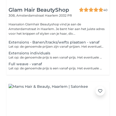
Glam Hair BeautyShop
40
30B, Amsterdamstraat
Haarlem 2032 PR
Haarsalon Glamhair Beautyshop vind je aan de
Amsterdamstraat in Haarlem. Je bent hier aan het juiste adres
voor het knippen of stylen van je haar, div...
Extensions - Banen/tracks/wefts plaatsen - vanaf
Let op: de genoemde prijzen zijn vanaf-prijzen. Het eventuele prijsverschil wordt verrekend in de salon. *classic microring wefts *l.a weave wefts *ivisible wefts *braided wefts Deze behandeling is exclusief haar. Je kunt dit bij de salon aanschaffen of zelf meenemen. Alleen zelf meegenomen haar van kwaliteit wordt geplaatst. Dit is een extension systeem waar je door middel van banen extra haar, volume en verlenging kunt creëren in het eigen haar. De banen worden bevestigd door middel van de beste technieken, om beschadiging te voorkomen.
Extensions individuals
Let op: de genoemde prijs is een vanaf-prijs. Het eventuele prijsverschil wordt verrekend in de salon. Bij deze methode wordt er gebruik gemaakt van kleine ringetjes in de kleur van je haar. Vervolgens wordt een plukje van je eigen haar samen met een extension door het ringetje getrokken met een speciale naald. Daarna wordt het ringetje dicht bij de hoofdhuid dichtgeknepen.
Full weave - vanaf
Let op: de genoemde prijs is een vanaf-prijs. Het eventuele prijsverschil wordt verrekend in de salon. Hierbij wordt je eigen haar tegen je hoofdhuid ingevlochten. Vervolgens worden met naald en draad de strengen hieraan vastgemaakt.