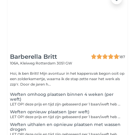
Barberella Britt
187
106A, Kleiweg
Rotterdam 3051 GW
Hoi, ik ben Britt! Mijn avontuur in het kappersvak begon ooit op
een zolderkamertje, waarna ik de stap zette naar het werk als
zzp'r. Door de jaren h...
Weften omhoog plaatsen binnen 4 weken (per
weft)
LET OP! deze prijs en tijd zijn gebaseerd per 1 baan/weft heb je meer als 3 weften in. dien je de afspraak dubbel in te boeken.
Weften opnieuw plaatsen (per weft)
LET OP! deze prijs en tijd zijn gebaseerd per 1 baan/weft heb je meer als 3 weften in. dien je de afspraak dubbel in te boeken.
Weften uithalen en opnieuw plaatsen met wassen
drogen
LET OP! deze prijs en tijd zijn gebaseerd per 1 baan/weft heb je meer als 3 weften in. dien je de afspraak dubbel in te boeken.