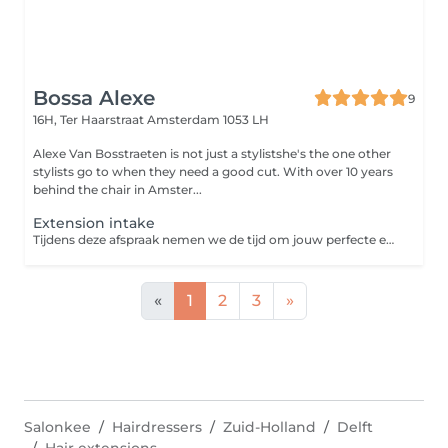
Bossa Alexe
9
16H, Ter Haarstraat
Amsterdam 1053 LH
Alexe Van Bosstraeten is not just a stylistshe's the one other
stylists go to when they need a good cut. With over 10 years
behind the chair in Amster...
Extension intake
Tijdens deze afspraak nemen we de tijd om jouw perfecte extension match te vinden. We bespreken de gewenste look, kiezen de juiste kleur en bepalen de benodigde hoeveelheid haar. Wanneer de extensions worden besteld, vragen we een aanbetaling. De €50 voor de intake wordt volledig verrekend met de behandeling op de dag dat de extensions worden geplaatst.
«
1
2
3
»
Salonkee
Hairdressers
Zuid-Holland
Delft