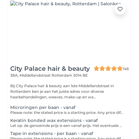
City Palace hair & beauty
146
38A, Middellandstraat
Rotterdam 3014 BE
Bij City Palace hair & beauty aan 1ste Middellandstraat in
Rotterdam ben je aan het juiste adres voor diverse
haarbehandelingen, weaves, make-up en wa...
Microringen per baan - vanaf
Please note: the stated price is a starting price. Any price difference will be settled in the salon. This method uses small rings in the color of your hair. Then a tuft of your own hair, together with an extension, is pulled through the ring with a special needle. Then the ring is pinched close to the scalp.
Keratin bonded wax extensions - vanaf
Let op: de genoemde prijs is een vanaf-prijs. Het eventuele prijsverschil wordt verrekend in de salon.
Tape-in extensions - per baan - vanaf
Please note: the stated price is a starting price. Any price difference will be settled in the salon.