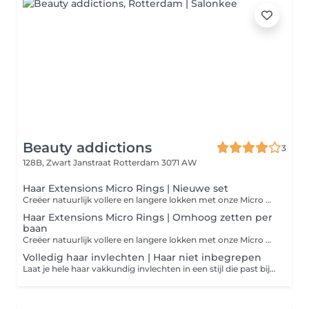
Beauty addictions
3
128B, Zwart Janstraat
Rotterdam 3071 AW
Haar Extensions Micro Rings | Nieuwe set
Creëer natuurlijk vollere en langere lokken met onze Micro Rings extensions. Deze methode is volledig lijm- en hittevrij, waardoor je eigen haar minimaal belast wordt. De extensions worden bevestigd met kleine, onopvallende ringetjes voor een naadloze en langdurige look. Kom met schoon, gewassen haar naar je afspraak of kies voor een professionele wasbehandeling in de salon voor €35.
Haar Extensions Micro Rings | Omhoog zetten per
baan
Creëer natuurlijk vollere en langere lokken met onze Micro Rings extensions. Deze methode is volledig lijm- en hittevrij, waardoor je eigen haar minimaal belast wordt. De extensions worden bevestigd met kleine, onopvallende ringetjes voor een naadloze en langdurige look. Kom met schoon, gewassen haar naar je afspraak of kies voor een professionele wasbehandeling in de salon voor €35.
Volledig haar invlechten | Haar niet inbegrepen
Laat je hele haar vakkundig invlechten in een stijl die past bij jouw voorkeur. Deze behandeling is perfect als basis voor een pruik, protective style of gewoon voor een strakke, nette look. Het haar wordt strak en gelijkmatig ingevlochten, met oog voor detail en comfort. Haar is niet inbegrepen. Kom met schoon, gewassen haar naar je afspraak of kies voor een professionele wasbehandeling in de salon voor €35.