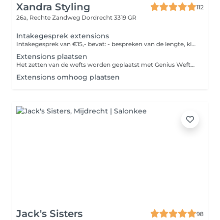
Xandra Styling
112
26a, Rechte Zandweg
Dordrecht 3319 GR
Intakegesprek extensions
Intakegesprek van €15,- bevat: - bespreken van de lengte, kleur en volume Bij het boeken van de extension behandeling worden deze kosten verrekend.
Extensions plaatsen
Het zetten van de wefts worden geplaatst met Genius Wefts die met een invisible methode worden ingezet met microringen en draad.
Extensions omhoog plaatsen
Jack's Sisters
98