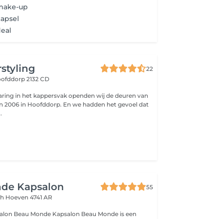
 make-up
kapsel
eal
rstyling
22
ofddorp 2132 CD
varing in het kappersvak openden wij de deuren van
in 2006 in Hoofddorp. En we hadden het gevoel dat
.
de Kapsalon
55
gh
Hoeven 4741 AR
nde Kapsalon Beau Monde is een