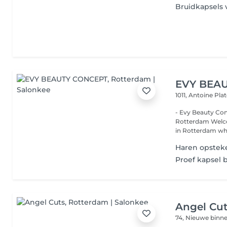
Bruidkapsels 
EVY BEA
1011, Antoine Pl
- Evy Beauty Concept Luxury hair salon, beauty salon
Rotterdam Welcome to Evy Beauty Concept, a luxury beauty salon
in Rotterdam wh.
Haren opsteke
Proef kapsel b
Angel Cu
74, Nieuwe bin