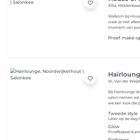
105a, Middenba
Welkom bij House of Hair by M
waar je niet all
moment van pure
Proef make-up
Hairloun
1A, Van der Weij
Bij Hairlounge dr
salon nemen we d
we een look die p
Tweede style
Later op de dag
Glow
Proefkapsel & p
Radiance