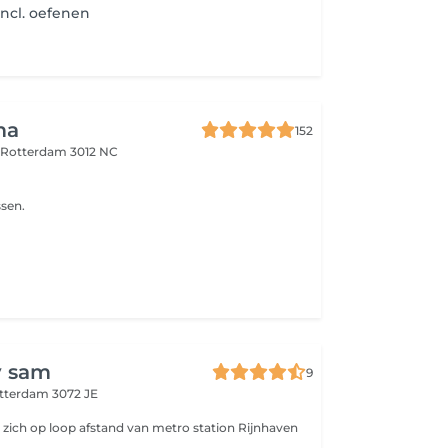
incl. oefenen
ma
152
d
Rotterdam 3012 NC
sen.
y sam
9
tterdam 3072 JE
 zich op loop afstand van metro station Rijnhaven