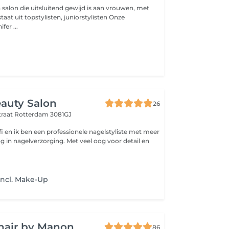
 salon die uitsluitend gewijd is aan vrouwen, met
t uit topstylisten, juniorstylisten Onze
fer ...
auty Salon
26
traat
Rotterdam 3081GJ
fi en ik ben een professionele nagelstyliste met meer
ng in nagelverzorging. Met veel oog voor detail en
Incl. Make-Up
hair by Manon
86