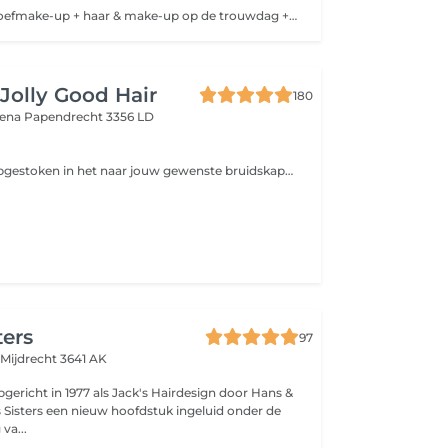
Proefkapsel & proefmake-up + haar & make-up op de trouwdag + 1 bruidsgast
Jolly Good Hair
180
tena
Papendrecht 3356 LD
Het haar word opgestoken in het naar jouw gewenste bruidskapsel dit is incl wassen /drogen /krullen /versteviging/lak. exclusief speldjes
ters
97
e
Mijdrecht 3641 AK
pgericht in 1977 als Jack's Hairdesign door Hans &
's Sisters een nieuw hoofdstuk ingeluid onder de
va...