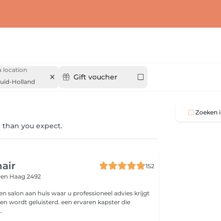
 location
Gift voucher
uid-Holland
Zoeken i
 than you expect.
hair
152
en Haag 2492
 een salon aan huis waar u professioneel advies krijgt
n wordt geluisterd. een ervaren kapster die
.