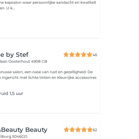
ne kapsalon waar persoonlijke aandacht en kwaliteit
op nummer 1 staan. U k...
e by Stef
46
slaan
Oosterhout 4908 CB
 van rust en gezelligheid. De
ingericht met lichte tinten en kleurrijke accessoires
uid 1,5 uur
&Beauty Beauty
62
Tilburg 5046GD