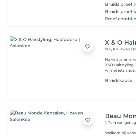
Bruids proef
Bruids proef 
Proef combi-d
X & O Hai
967, Kruisweg
Ho
Na vele jaren er
X&O Hairstyling 
wij net iets ande..
Bruidskapsel
Beau Mon
1, Tuin van gerla
Welkom bij Kapsalon Beau Mo