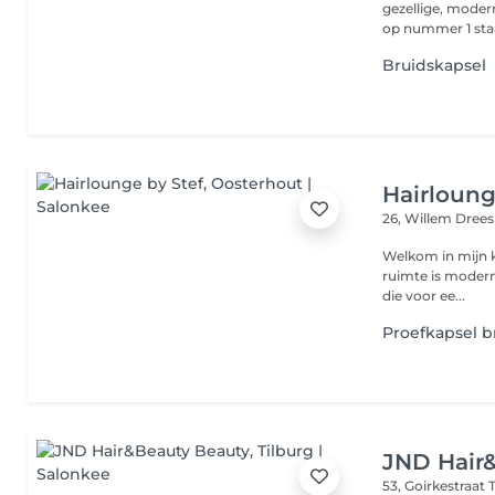
gezellige, moder
Bruidskapsel
Hairloung
26, Willem Dree
Welkom in mijn knusse salon, een oase
ruimte is modern 
die voor ee...
Proefkapsel br
JND Hair
53, Goirkestraat