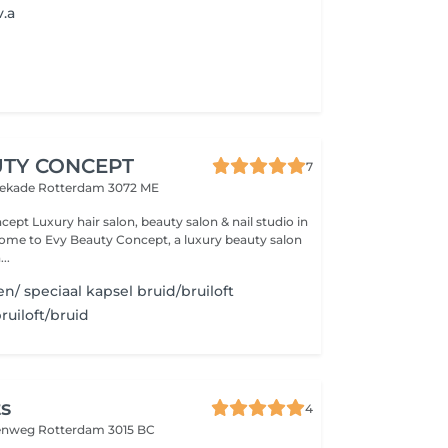
v.a
UTY CONCEPT
7
atekade
Rotterdam 3072 ME
 & nail studio in
..
n/ speciaal kapsel bruid/bruiloft
ruiloft/bruid
ts
4
nenweg
Rotterdam 3015 BC