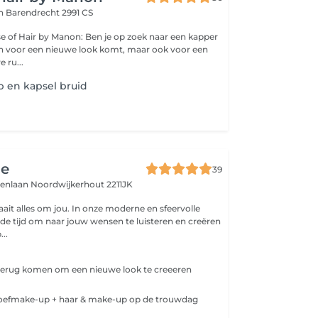
an
Barendrecht 2991 CS
anon: Ben je op zoek naar een kapper
een voor een nieuwe look komt, maar ook voor een
 ru...
 en kapsel bruid
ge
39
denlaan
Noordwijkerhout 2211JK
aait alles om jou. In onze moderne en sfeervolle
e tijd om naar jouw wensen te luisteren en creëren
...
 terug komen om een nieuwe look te creeeren
roefmake-up + haar & make-up op de trouwdag