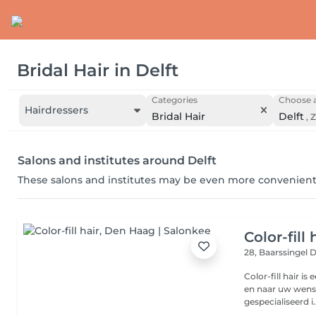
Bridal Hair
in
Delft
Categories
Choose a
Hairdressers
Bridal Hair
Delft
,
Z
Salons and institutes around Delft
These salons and institutes may be even more convenient
Color-fill 
28, Baarssingel
D
Color-fill hair is
en naar uw wense
gespecialiseerd i..