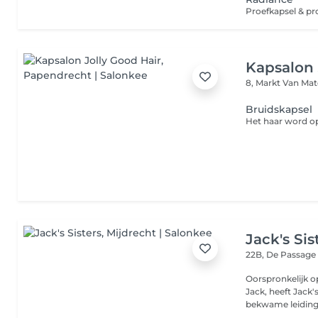
Kapsalon 
8, Markt Van Ma
Bruidskapsel
Jack's Sis
22B, De Passag
Oorspronkelijk o
Jack, heeft Jack
bekwame leiding 