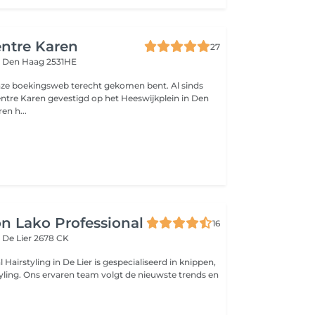
ntre Karen
27
n
Den Haag 2531HE
nze boekingsweb terecht gekomen bent. Al sinds
entre Karen gevestigd op het Heeswijkplein in Den
en h...
on Lako Professional
16
t
De Lier 2678 CK
 Hairstyling in De Lier is gespecialiseerd in knippen,
tyling. Ons ervaren team volgt de nieuwste trends en