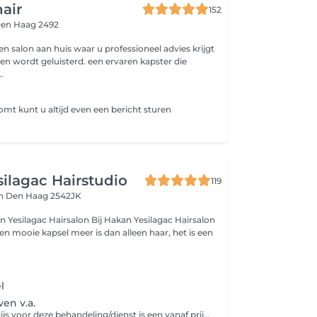
hair
152
en Haag 2492
 een salon aan huis waar u professioneel advies krijgt
n wordt geluisterd. een ervaren kapster die
.
 komt kunt u altijd even een bericht sturen
ilagac Hairstudio
119
an
Den Haag 2542JK
irsalon Bij Hakan Yesilagac Hairsalon
en mooie kapsel meer is dan alleen haar, het is een
l
en v.a.
Informatie: De prijs voor deze behandeling/dienst is een vanaf prijs, bij het maken van een afspraak gaat u akkoord met onze salonbeleid & voorwaarden.