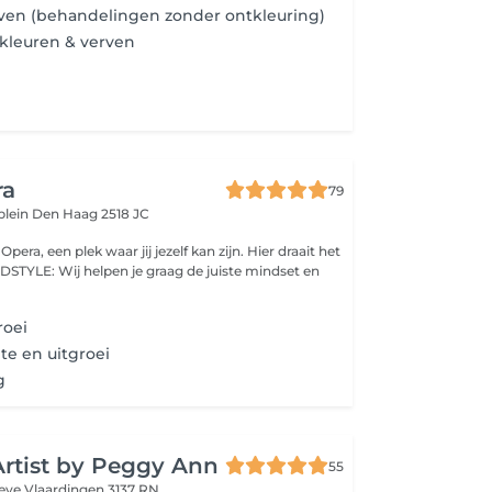
ven (behandelingen zonder ontkleuring)
kleuren & verven
ra
79
plein
Den Haag 2518 JC
era, een plek waar jij jezelf kan zijn. Hier draait het
STYLE: Wij helpen je graag de juiste mindset en
roei
te en uitgroei
g
Artist by Peggy Ann
55
oeve
Vlaardingen 3137 RN