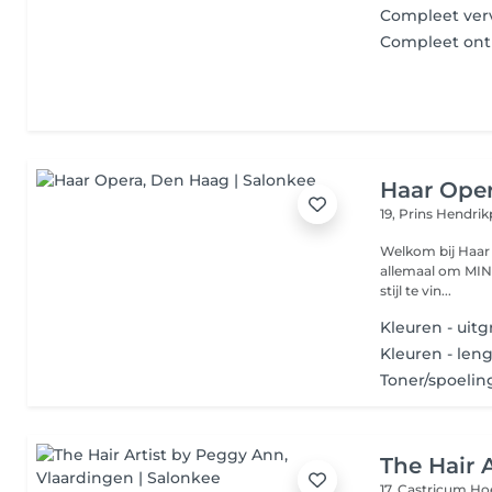
Compleet ver
Compleet ont
Haar Ope
19, Prins Hendrik
Welkom bij Haar Op
allemaal om MIND
stijl te vin...
Kleuren - uitg
Kleuren - leng
Toner/spoelin
The Hair 
17, Castricum H