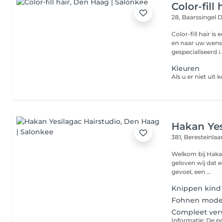
Color-fill 
28, Baarssingel
D
Color-fill hair is
en naar uw wense
gespecialiseerd i..
Kleuren
Als u er niet uit
Hakan Yes
381, Beresteinla
Welkom bij Hakan Yesilagac Ha
geloven wij dat e
gevoel, een ...
Knippen kind
Fohnen mode
Compleet verv