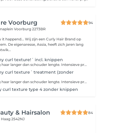
ure Voorburg
94
anaplein
Voorburg 2273BR
 it happend... Wij zijn een Curly Hair Brand op
m. De eigenaresse, Assia, heeft zich jaren lang
twik...
y curl texture!´ incl. knippen
LET OP: 5 toeslag haar langer dan schouder lengte. Intensieve proteïne en/of hydratatie herstelbehandeling + Curl Texture Cut + focus op hoofdhuid <div>Breng jouw krullen weer tot leven door onze intensieve hydratatie en/of proteïne behandeling. Voorhand vind er een consult plaats waar er gekeken word wat jouw krullen nodig hebben. Er word tijdens de behandeling gebruik gemaakt van onze nieuwe Stoom apparaat. De warme stoom opent de poriën van het hoofdhuid en de haarschubben van jouw krullen. De geconcentreerde producten zorgen voor een deep conditioning en het herstel van de krul definitie. Zijn jouw krullen beschadigd door hitte, verven of andere chemische behandelingen? Dan is deze behandeling zeker geschikt voor jouw krullen! </div>
y curl texture´ treatment (zonder
LET OP: 5 toeslag haar langer dan schouder lengte. Intensieve proteïne en/of hydratatie herstelbehandeling + Curl Texture Cut + focus op hoofdhuid. <div>Breng jouw krullen weer tot leven door onze intensieve hydratatie en/of proteïne behandeling. Voorhand vind er een consult plaats waar er gekeken word wat jouw krullen nodig hebben. Er word tijdens de behandeling gebruik gemaakt van onze nieuwe Stoom apparaat. De warme stoom opent de poriën van het hoofdhuid en de haarschubben van jouw krullen. De geconcentreerde producten zorgen voor een deep conditioning en het herstel van de krul definitie. Zijn jouw krullen beschadigd door hitte, verven of andere chemische behandelingen? Dan is deze behandeling zeker geschikt voor jouw krullen! </div>
 curl texture type 4 zonder knippen
auty & Hairsalon
84
 Haag 2542NJ