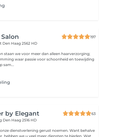
ing
 Salon
197
at
Den Haag 2562 HD
lon staan we voor meer dan alleen haarverzorging;
temming waar passie voor schoonheid en toewijding
 sam...
eling
r by Elegant
63
eg
Den Haag 2516 HD
 onze dienstverlening gerust noemen. Want behalve
er, hebben we u veel meer diensten te bieden. Wat