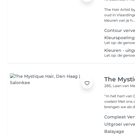
The Hair Artist 
oud in Vlaardinge
kleuren van je h..
Contour verv
Kleurspoeling
Kleuren - uitg
The Mysti
285, Laan van M
"In het hart van 
voelen! Met ons
brengen we als d
Compleet Ver
Uitgroei verv
Balayage