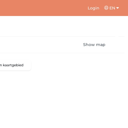
Login
EN
Show map
n kaartgebied