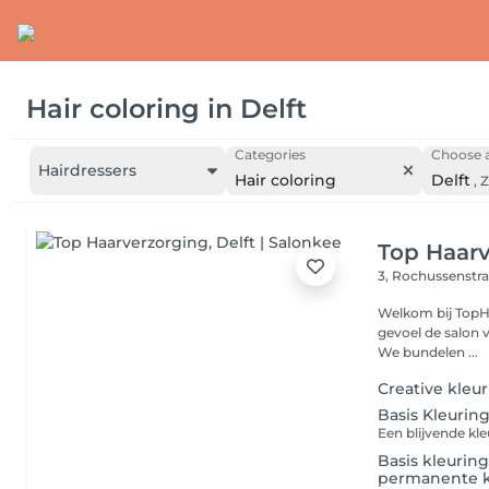
Hair coloring
in
Delft
Categories
Choose a
Hairdressers
Hair coloring
Delft
,
Z
Top Haar
3, Rochussenstr
Welkom bij TopHaarverzorging! Wij w
gevoel de salon v
We bundelen ...
Creative kleu
Basis Kleurin
Basis kleurin
permanente k