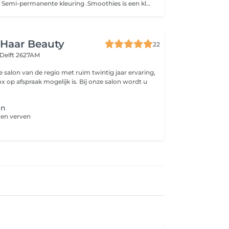
Een schitterende Semi-permanente kleuring .Smoothies is een kleuring waarbij je enigszins een uitgroei kan krijgen hij dekt tot 70% grijs haar en laat je haar na de behandeling zachter en veerkrachtiger aanvoelen. Deze kleuring kan je haar niet lichter maken. Wij maken ons product altijd zo zuinig mogelijk klaar en we gebruiken per behandeling altijd een standaardhoeveelheid. Per 10 gram extra product berekenen wij een toeslag. Na het uitspoelen zorgen we ervoor dat je niet kletsnat naar huis gaat. Wil je een finishbehandeling , of een fijne blow-out ? Geef dit aan en dan boeken we extra tijd voor je in.
 Haar Beauty
22
Delft 2627AM
te salon van de regio met ruim twintig jaar ervaring,
x op afspraak mogelijk is. Bij onze salon wordt u
en
 en verven