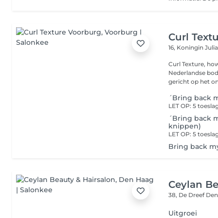
Curl Text
16, Koningin Juli
Curl Texture, how
Nederlandse bode
gericht op het on
´Bring back m
´Bring back m
knippen)
Bring back my
Ceylan Be
38, De Dreef
Den
Uitgroei