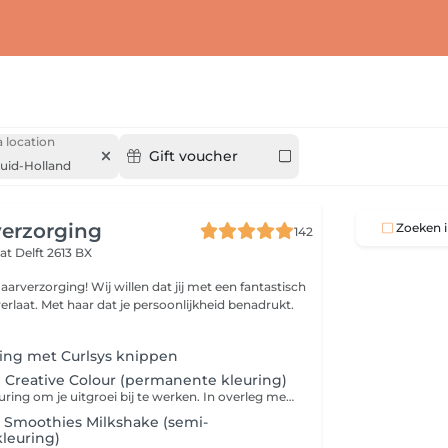
 location
Gift voucher
uid-Holland
verzorging
Zoeken i
142
aat
Delft 2613 BX
illen dat jij met een fantastisch
erlaat. Met haar dat je persoonlijkheid benadrukt.
ring met Curlsys knippen
g Creative Colour (permanente kleuring)
Een blijvende kleuring om je uitgroei bij te werken. In overleg met jou kunnen we de lengten en punten opfrissen met een smoothies of glosscolour . Deze 2 kleuringen zijn superzacht voor je haar en zorgen ervoor dat je kleur weer één geheel is .Wij maken ons product altijd zo zuinig mogelijk klaar en we gebruiken per behandeling altijd een standaardhoeveelheid. Per 10 gram extra product berekenen wij een toeslag. Na de behandeling zorgen we dat je niet met kletsnat haar weggaat .Finish kan ook dat kan je altijd bij ons aangeven.
g Smoothies Milkshake (semi-
leuring)