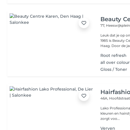
Beauty Ce
77, Heeswijkplei
Leuk dat je op o
1985 is Beauty C
Haag. Door de jar
Root refresh
all over colour
Gloss / Toner
Hairfashi
46A, Hoofdstraa
Lako Professional
kleuren en hairs
zorgt voo...
Verven