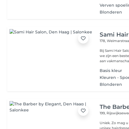
Verven spoel
Blonderen
Sami Hair
178, Weimarstra
Bij Sami Hair Sa
we zijn een bes
aan vakmanschap
Basis kleur
Kleuren - Spo
Blonderen
The Barbe
199, Rijswijksew
Uniek. Zo mag u
unisex hairdress