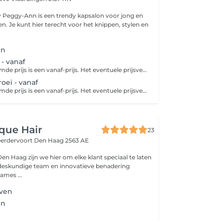
by Peggy-Ann is een trendy kapsalon voor jong en
n. Je kunt hier terecht voor het knippen, stylen en
.
en
 - vanaf
Let op: de genoemde prijs is een vanaf-prijs. Het eventuele prijsverschil wordt verrekend in de salon. Mocht je haar ver over de schouders vallen, dan geldt er een toeslag van 25% Bij een kleurspoeling wordt er een kleur in je haar gebracht die niet blijvend is. Je wast deze er geleidelijk weer uit. Je kunt alleen een kleurspoeling nemen in je eigen haarkleur of donkerder. Je kunt dus niet als je bruin haar hebt, er een blonde kleurspoeling overheen doen. Dit kan alleen als je eerst je haar helemaal ontkleurt of gaat blonderen. In een kleurspoeling zit geen waterstofperoxide waardoor het minder schadelijk voor je haar is dan verf. Na een spoeling ziet je haar er gezond uit en glanst het mooi.
roei - vanaf
Let op: de genoemde prijs is een vanaf-prijs. Het eventuele prijsverschil wordt verrekend in de salon. Mocht je haar ver over de schouders vallen, dan geldt er een toeslag van 25%
que Hair
23
eerdervoort
Den Haag 2563 AE
Den Haag zijn we hier om elke klant speciaal te laten
 deskundige team en innovatieve benadering
ames ...
ven
en