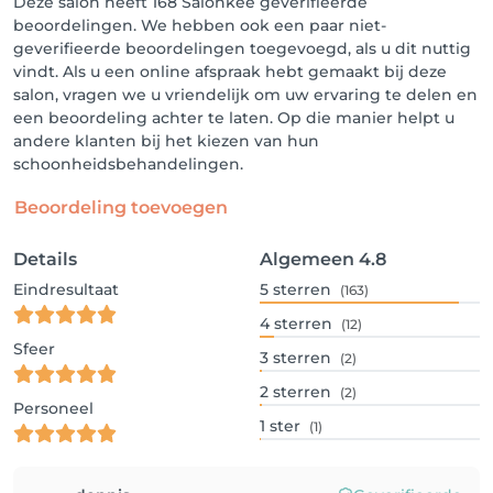
Deze salon heeft 168 Salonkee geverifieerde
beoordelingen. We hebben ook een paar niet-
geverifieerde beoordelingen toegevoegd, als u dit nuttig
vindt. Als u een online afspraak hebt gemaakt bij deze
salon, vragen we u vriendelijk om uw ervaring te delen en
een beoordeling achter te laten. Op die manier helpt u
andere klanten bij het kiezen van hun
schoonheidsbehandelingen.
Beoordeling toevoegen
Details
Algemeen
4.8
Eindresultaat
5
sterren
(163)
4
sterren
(12)
Sfeer
3
sterren
(2)
2
sterren
(2)
Personeel
1
ster
(1)