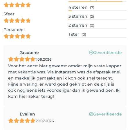
4
sterren
(7)
Sfeer
3
sterren
(2)
2
sterren
(0)
Personeel
1
ster
(0)
Jacobine
Geverifieerde
1.08.2026
Voor het eerst hier geweest omdat mijn vaste kapper
met vakantie was. Via Instagram was de afspraak snel
en makkelijk gemaakt en ik kon ook snel terecht.
Fijne ervaring, er werd goed geknipt en de prijs is
ook nog eens iets voordeliger dan ik gewend ben. Ik
kom hier zeker terug!
Evelien
Geverifieerde
29.07.2026