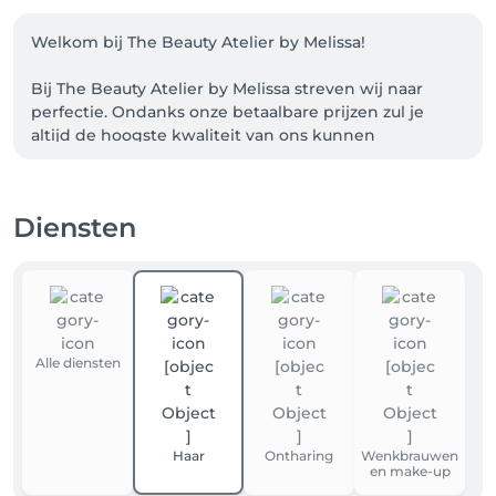
Welkom bij The Beauty Atelier by Melissa!

Bij The Beauty Atelier by Melissa streven wij naar 
perfectie. Ondanks onze betaalbare prijzen zul je 
altijd de hoogste kwaliteit van ons kunnen 
verwachten. Qua service en producten. Je kunt altijd 
binnen lopen voor een kop koffie of thee en 
vrijblijvend advies. Benieuwd naar een impressie van 
Diensten
ons werk? Bezoek dan eens onze Facebook of 
Instagram pagina. Deze is te vinden onder de naam: 
The Beauty Atelier by Melissa. Wij hopen je snel te 
mogen ontvangen om je te voorzien van de mooiste 
haren, wimpers of wenkbrauwen!
Alle diensten
Haar
Ontharing
Wenkbrauwen
en make-up