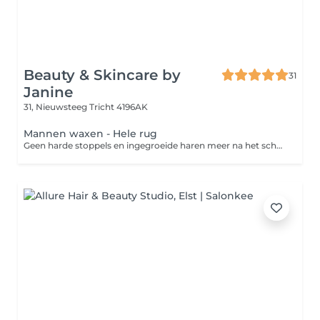
Beauty & Skincare by
31
Janine
31, Nieuwsteeg
Tricht 4196AK
Mannen waxen - Hele rug
Geen harde stoppels en ingegroeide haren meer na het scheren? Dan is harsen de perfecte oplossing. Harsen is een ontharingsmethode die de haar met wortel en al verwijdert. Een groot voordeel van harsen ten opzichte van scheren is dat de haren langer wegblijven en zachter teruggroeien. Zo geniet je langer van een zijdezachte huid!