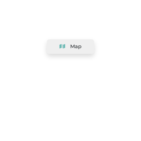
Map
Company
Support
Team
&
Careers
Information for salons
Legal