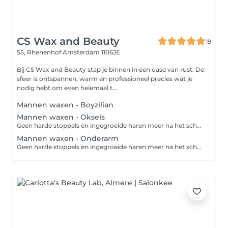
CS Wax and Beauty
19
55, Rhenenhof
Amsterdam 1106JE
Bij CS Wax and Beauty stap je binnen in een oase van rust. De
sfeer is ontspannen, warm en professioneel precies wat je
nodig hebt om even helemaal t...
Mannen waxen - Boyzilian
Mannen waxen - Oksels
Geen harde stoppels en ingegroeide haren meer na het scheren? Dan is harsen de perfecte oplossing. Harsen is een ontharingsmethode die de haar met wortel en al verwijdert. Een groot voordeel van harsen ten opzichte van scheren is dat de haren langer wegblijven en zachter teruggroeien. Zo geniet je langer van een zijdezachte huid!
Mannen waxen - Onderarm
Geen harde stoppels en ingegroeide haren meer na het scheren? Dan is harsen de perfecte oplossing. Harsen is een ontharingsmethode die de haar met wortel en al verwijdert. Een groot voordeel van harsen ten opzichte van scheren is dat de haren langer wegblijven en zachter teruggroeien. Zo geniet je langer van een zijdezachte huid!