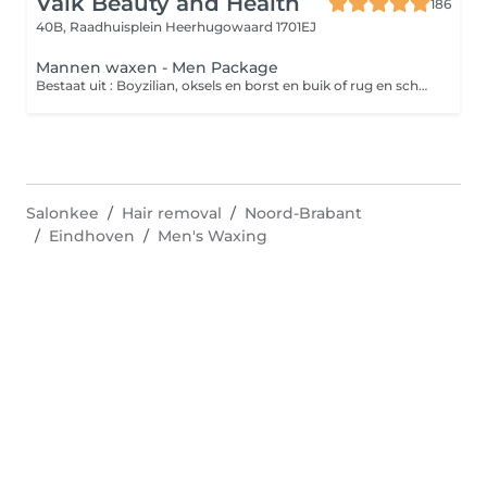
Valk Beauty and Health
186
40B, Raadhuisplein
Heerhugowaard 1701EJ
Mannen waxen - Men Package
Bestaat uit : Boyzilian, oksels en borst en buik of rug en schouders.
Salonkee
Hair removal
Noord-Brabant
Eindhoven
Men's Waxing