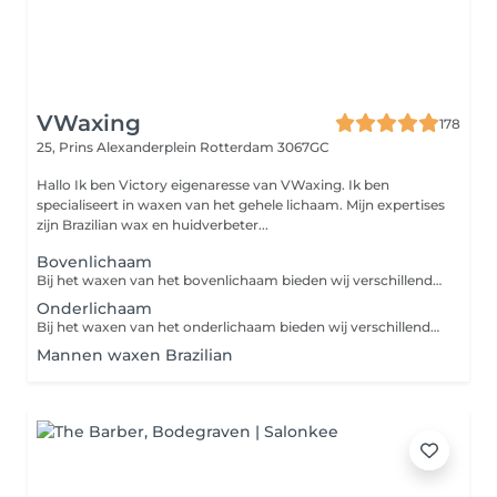
VWaxing
178
25, Prins Alexanderplein
Rotterdam 3067GC
Hallo Ik ben Victory eigenaresse van VWaxing. Ik ben
specialiseert in waxen van het gehele lichaam. Mijn expertises
zijn Brazilian wax en huidverbeter...
Bovenlichaam
Bij het waxen van het bovenlichaam bieden wij verschillende opties om ongewenste haartjes effectief te verwijderen. U kunt kiezen uit de bovenstaande opties. Onze waxbehandelingen zorgen voor een gladde huid met minimale irritatie.
Onderlichaam
Bij het waxen van het onderlichaam bieden wij verschillende opties om ongewenste haartjes effectief te verwijderen. U kunt kiezen uit de bovenstaande opties. Onze waxbehandelingen zorgen voor een gladde huid met minimale irritatie.
Mannen waxen Brazilian