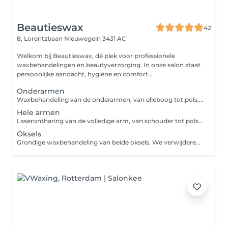
Beautieswax
42
8, Lorentzbaan
Nieuwegein 3431 AC
Welkom bij Beautieswax, dé plek voor professionele
waxbehandelingen en beautyverzorging. In onze salon staat
persoonlijke aandacht, hygiëne en comfort...
Onderarmen
Waxbehandeling van de onderarmen, van elleboog tot pols, voor een gladde huid zonder stoppels.
Hele armen
Laserontharing van de volledige arm, van schouder tot pols. De laser schakelt de haarwortel gericht uit, waardoor de haargroei na meerdere sessies duidelijk vermindert. Zo geniet je van een gladde huid zonder dagelijks scheren of waxen.
Oksels
Grondige waxbehandeling van beide oksels. We verwijderen de haartjes met de wortel, waardoor je weken lang glad blijft en irritatie door scheren voorkomt.