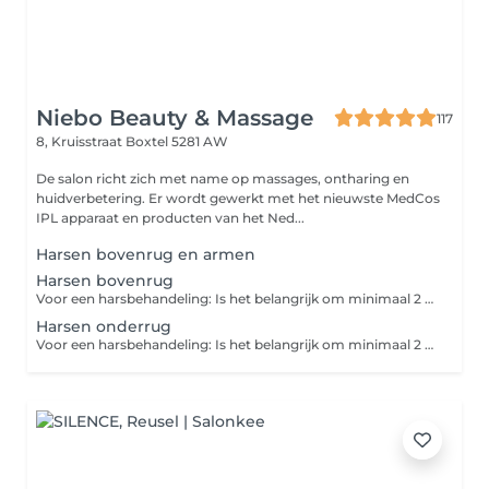
Niebo Beauty & Massage
117
8, Kruisstraat
Boxtel 5281 AW
De salon richt zich met name op massages, ontharing en
huidverbetering. Er wordt gewerkt met het nieuwste MedCos
IPL apparaat en producten van het Ned...
Harsen bovenrug en armen
Harsen bovenrug
Voor een harsbehandeling: Is het belangrijk om minimaal 2 tot 3 weken vóór de afspraak te stoppen met scheren, zodat de haren de juiste lengte hebben: ongeveer 0,5 tot maximaal 1,0 cm. Op de dag van de behandeling: Draag comfortabele kleding: Kies voor loszittende, ademende stoffen om wrijving en irritatie na de behandeling te voorkomen. Vermijd zon en zonnebank: Stel je huid niet bloot aan direct zonlicht of de zonnebank in de 24 uur voorafgaand aan je afspraak.
Harsen onderrug
Voor een harsbehandeling: Is het belangrijk om minimaal 2 tot 3 weken vóór de afspraak te stoppen met scheren, zodat de haren de juiste lengte hebben: ongeveer 0,5 tot maximaal 1,0 cm. Op de dag van de behandeling: Draag comfortabele kleding: Kies voor loszittende, ademende stoffen om wrijving en irritatie na de behandeling te voorkomen. Vermijd zon en zonnebank: Stel je huid niet bloot aan direct zonlicht of de zonnebank in de 24 uur voorafgaand aan je afspraak.