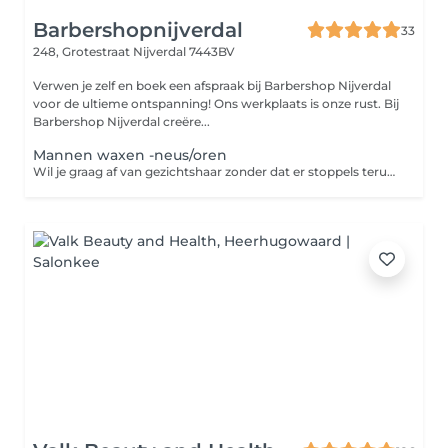
Barbershopnijverdal
33
248, Grotestraat
Nijverdal 7443BV
Verwen je zelf en boek een afspraak bij Barbershop Nijverdal
voor de ultieme ontspanning! Ons werkplaats is onze rust. Bij
Barbershop Nijverdal creëre...
Mannen waxen -neus/oren
Wil je graag af van gezichtshaar zonder dat er stoppels teruggroeien? Dan is harsen de oplossing. Harsen is een ontharingsmethode die de haar met wortel en al verwijdert. Een groot voordeel van harsen ten opzichte van scheren is dat de haren langer wegblijven en zachter teruggroeien. Zo geniet je langer van een zijdezachte huid!