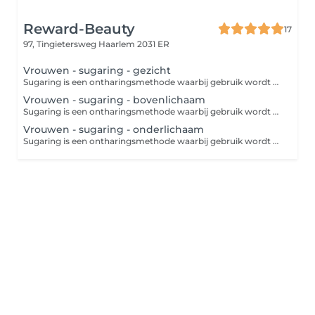
Reward-Beauty
17
97, Tingietersweg
Haarlem 2031 ER
Vrouwen - sugaring - gezicht
Sugaring is een ontharingsmethode waarbij gebruik wordt gemaakt van een pasta die bestaat uit suiker, water en citroensap. Doordat deze suikerpasta zich alleen aan de haren hecht en niet aan de huid en er in de richting van de haargroei af wordt getrokken, is dit een huidvriendelijke en minder pijnlijke manier van ontharen.
Vrouwen - sugaring - bovenlichaam
Sugaring is een ontharingsmethode waarbij gebruik wordt gemaakt van een pasta die bestaat uit suiker, water en citroensap. Doordat deze suikerpasta zich alleen aan de haren hecht en niet aan de huid en er in de richting van de haargroei af wordt getrokken, is dit een huidvriendelijke en minder pijnlijke manier van ontharen. Bij een 'bikinilijn' worden ongewenste haren in je liezen en aan de boven- en zijkanten van het bikinigebied verwijderd. Bij een 'Brazilian' wordt niet alleen het schaamhaar van je bikinilijn en venusheuvel verwijderd, maar ook dat van je intieme delen (schaamlippen, bilnaad en rond de anus). Desgewenst wordt er een streepje of driehoekje overgelaten.
Vrouwen - sugaring - onderlichaam
Sugaring is een ontharingsmethode waarbij gebruik wordt gemaakt van een pasta die bestaat uit suiker, water en citroensap. Doordat deze suikerpasta zich alleen aan de haren hecht en niet aan de huid en er in de richting van de haargroei af wordt getrokken, is dit een huidvriendelijke en minder pijnlijke manier van ontharen. Bij een 'bikinilijn' worden ongewenste haren in je liezen en aan de boven- en zijkanten van het bikinigebied verwijderd. Bij een 'Hollywood of Full Brazilian' wordt niet alleen het schaamhaar van je bikinilijn en venusheuvel verwijderd, maar ook dat van je intieme delen (schaamlippen, bilnaad en rond de anus). Bij Brazilian wordt er een streepje of driehoekje overgelaten. 'French bikini' is als een Brazilian, maar dan zonder bilnaad.