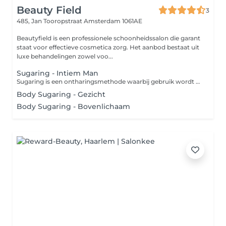
Beauty Field
3
485, Jan Tooropstraat
Amsterdam 1061AE
Beautyfield is een professionele schoonheidssalon die garant
staat voor effectieve cosmetica zorg. Het aanbod bestaat uit
luxe behandelingen zowel voo...
Sugaring - Intiem Man
Sugaring is een ontharingsmethode waarbij gebruik wordt gemaakt van een pasta die bestaat uit suiker, water en citroensap. Doordat deze suikerpasta zich alleen aan de haren hecht en niet aan de huid en er in de richting van de haargroei af wordt getrokken, is dit een huidvriendelijke en minder pijnlijke manier van ontharen. Bij een 'bikinilijn' worden ongewenste haren in je liezen en aan de boven- en zijkanten van het bikinigebied verwijderd. Bij een 'Brazilian wax' wordt niet alleen het schaamhaar van je bikinilijn en venusheuvel verwijderd, maar ook dat van je intieme delen (schaamlippen, bilnaad en rond de anus). Desgewenst wordt er een streepje of driehoekje overgelaten. Bij een 'Hollywood wax' wordt niet alleen al het schaamhaar van je bikinilijn en venusheuvel verwijderd, maar ook dat van je intieme delen (schaamlippen, bilnaad en rond de anus).
Body Sugaring - Gezicht
Body Sugaring - Bovenlichaam