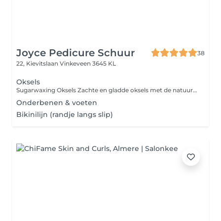
Joyce Pedicure Schuur
38
22, Kievitslaan
Vinkeveen 3645 KL
Oksels
Sugarwaxing Oksels Zachte en gladde oksels met de natuurlijke kracht van suiker! Sugarwaxing is een milde en effectieve ontharingsmethode die dode huidcellen verwijdert en de haartjes met de wortel meeneemt. Ideaal voor de gevoelige huid minder roodheid, minder irritatie en een langdurig glad resultaat.
Onderbenen & voeten
Bikinilijn (randje langs slip)