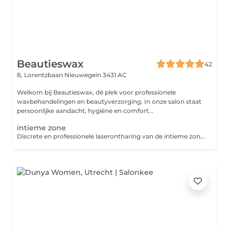
Beautieswax
42
8, Lorentzbaan
Nieuwegein 3431 AC
Welkom bij Beautieswax, dé plek voor professionele
waxbehandelingen en beautyverzorging. In onze salon staat
persoonlijke aandacht, hygiëne en comfort...
intieme zone
Discrete en professionele laserontharing van de intieme zone. Vermindert de haargroei blijvend na meerdere behandelingen, voor een langdurig glad en fris gevoel.