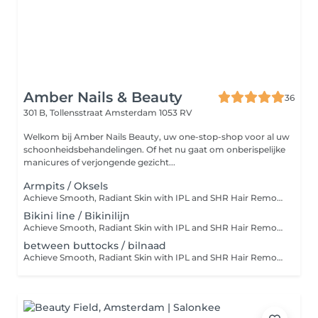
Amber Nails & Beauty
36
301 B, Tollensstraat
Amsterdam 1053 RV
Welkom bij Amber Nails Beauty, uw one-stop-shop voor al uw
schoonheidsbehandelingen. Of het nu gaat om onberispelijke
manicures of verjongende gezicht...
Armpits / Oksels
Achieve Smooth, Radiant Skin with IPL and SHR Hair Removal! At Amber Nails & Beauty, we offer the latest hair removal technologies to keep your skin silky smooth and beautifully maintained. Choose from our professional IPL or SHR treatments, tailored to your skin type. Why Choose IPL or SHR? Long-lasting hair reduction Smooth, radiant skin without stubble Comfortable and suitable for all skin types, even sensitive and darker tones Special Offer: Enjoy 30% Off on 8-Session Treatment Packages! Book a series of 8 treatments and receive an amazing 30% discount on the total price. This is your chance to effectively and affordably say goodbye to unwanted hair! What Makes Our SHR Technology Unique? Comfortable and pain-free hair removal with In-Motion Technology Safe for the most sensitive skin Lower energy exposure, maximum results Still Unsure? Our expert team is here to provide personalized advice and help you choose the best treatment for your needs. Treat yourself to the soft, smooth skin you've always dreamed of! Don't waitschedule your appointment today and get ready to shine! Please shave within 24 hours prior to your treatment and don't use any lotion on the day of the treatment.
Bikini line / Bikinilijn
Achieve Smooth, Radiant Skin with IPL and SHR Hair Removal! At Amber Nails & Beauty, we offer the latest hair removal technologies to keep your skin silky smooth and beautifully maintained. Choose from our professional IPL or SHR treatments, tailored to your skin type. Why Choose IPL or SHR? Long-lasting hair reduction Smooth, radiant skin without stubble Comfortable and suitable for all skin types, even sensitive and darker tones Special Offer: Enjoy 30% Off on 8-Session Treatment Packages! Book a series of 8 treatments and receive an amazing 30% discount on the total price. This is your chance to effectively and affordably say goodbye to unwanted hair! What Makes Our SHR Technology Unique? Comfortable and pain-free hair removal with In-Motion Technology Safe for the most sensitive skin Lower energy exposure, maximum results Still Unsure? Our expert team is here to provide personalized advice and help you choose the best treatment for your needs. Treat yourself to the soft, smooth skin you've always dreamed of! Don't waitschedule your appointment today and get ready to shine! Please shave within 24 hours prior to your treatment and don't use any lotion on the day of the treatment.
between buttocks / bilnaad
Achieve Smooth, Radiant Skin with IPL and SHR Hair Removal! At Amber Nails & Beauty, we offer the latest hair removal technologies to keep your skin silky smooth and beautifully maintained. Choose from our professional IPL or SHR treatments, tailored to your skin type. Why Choose IPL or SHR? Long-lasting hair reduction Smooth, radiant skin without stubble Comfortable and suitable for all skin types, even sensitive and darker tones Special Offer: Enjoy 30% Off on 8-Session Treatment Packages! Book a series of 8 treatments and receive an amazing 30% discount on the total price. This is your chance to effectively and affordably say goodbye to unwanted hair! What Makes Our SHR Technology Unique? Comfortable and pain-free hair removal with In-Motion Technology Safe for the most sensitive skin Lower energy exposure, maximum results Still Unsure? Our expert team is here to provide personalized advice and help you choose the best treatment for your needs. Treat yourself to the soft, smooth skin you've always dreamed of! Don't waitschedule your appointment today and get ready to shine! Please shave within 24 hours prior to your treatment and don't use any lotion on the day of the treatment.