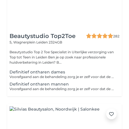
Beautystudio Top2Toe
282
5, Wagnerplein
Leiden 2324GB
Beautystudio Top 2 Toe Specialist in Uiterlijke verzorging van
Top tot Teen in Leiden Ben je op zoek naar professionele
huidverbetering in Leiden? B...
Definitief ontharen dames
Voorafgaand aan de behandeling zorg je er zelf voor dat de huid gladgeschoren is (maximaal 24 uur van te voren). In onze kliniek wordt je huidtype bepaalt en je gezondheid besproken. Gemiddeld zijn er 6 behandelingen nodig om geheel haarvrij te zijn daarom onze pakketprijs 5(+1 gratis) U heeft een afspraak gemaakt voor definitief ontharen. Indien dit uw eerste afspraak is bij onze behandelaars dient er een intake vooraf geboekt te zijn. Let op u dient te gewenste te behandelen zone uiterlijk 24 uur voor de afspraak geschoren te hebben, indien dit niet het geval is kunnen wij niet behandelen. Intieme zones dienen gewassen te zijn vlak voor u naar de afspraak komt en in de tussentijd geen gebruik maken van het toilet! Wij behandelen geen intieme zones tijdens menstruatie u dient de afspraak dan conform ons annuleringsbeleid te verplaatsen. Mocht u vooraf nog vragen hebben kunt u ons een bericht sturen op 0653860577
Definitief ontharen mannen
Voorafgaand aan de behandeling zorg je er zelf voor dat de huid gladgeschoren is (maximaal 24 uur van te voren). In onze kliniek wordt je huidtype bepaalt en je gezondheid besproken. Gemiddeld zijn er 6 behandelingen nodig om geheel haarvrij te zijn daarom onze pakketprijs 5(+1 gratis) U heeft een afspraak gemaakt voor definitief ontharen. Indien dit uw eerste afspraak is bij onze behandelaars dient er een intake vooraf geboekt te zijn. Let op u dient te gewenste te behandelen zone uiterlijk 24 uur voor de afsprak geschoren te hebben, indien dit niet het geval is kunnen wij niet behandelen. Intieme zones dienen gewassen te zijn vlak voor u naar de afspraak komt en in de tussentijd geen gebruik maken van het toilet! Wij behandelen geen intieme zones tijdens menstruatie u dient de afspraak dan conform ons annuleringsbeleid te verplaatsen. Mocht u vooraf nog vragen hebben kunt u ons een bericht sturen op 0653860577