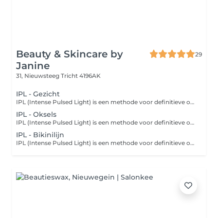
Beauty & Skincare by
29
Janine
31, Nieuwsteeg
Tricht 4196AK
IPL - Gezicht
IPL (Intense Pulsed Light) is een methode voor definitieve ontharing die gebruik maakt van verschillende golflengtes licht. Afhankelijk van je huid, je haar en het te ontharen gebied zijn 6 tot 12 behandelingen nodig om het gewenste resultaat te bereiken. Afhankelijk van de haargroei kunnen de behandelingen om de 4 à 6 weken plaatsvinden.
IPL - Oksels
IPL (Intense Pulsed Light) is een methode voor definitieve ontharing die gebruik maakt van verschillende golflengtes licht. Afhankelijk van je huid, je haar en het te ontharen gebied zijn 6 tot 8 behandelingen nodig om het gewenste resultaat te bereiken. Afhankelijk van de haargroei kunnen de behandelingen om de 4 à 6 weken plaatsvinden.
IPL - Bikinilijn
IPL (Intense Pulsed Light) is een methode voor definitieve ontharing die gebruik maakt van verschillende golflengtes licht. Afhankelijk van je huid, je haar en het te ontharen gebied zijn 6 tot 8 behandelingen nodig om het gewenste resultaat te bereiken. Afhankelijk van de haargroei kunnen de behandelingen om de 4 à 6 weken plaatsvinden.