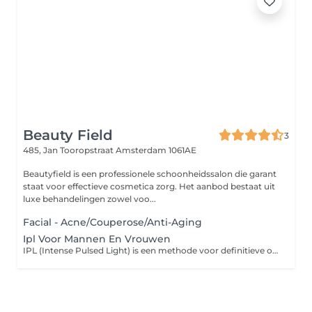
Beauty Field
3
485, Jan Tooropstraat
Amsterdam 1061AE
Beautyfield is een professionele schoonheidssalon die garant
staat voor effectieve cosmetica zorg. Het aanbod bestaat uit
luxe behandelingen zowel voo...
Facial - Acne/Couperose/Anti-Aging
Ipl Voor Mannen En Vrouwen
IPL (Intense Pulsed Light) is een methode voor definitieve ontharing die gebruik maakt van verschillende golflengtes licht. Afhankelijk van je huid, je haar en het te ontharen gebied zijn 6 tot 12 behandelingen nodig om het gewenste resultaat te bereiken. Afhankelijk van de haargroei kunnen de behandelingen om de 4 à 6 weken plaatsvinden.