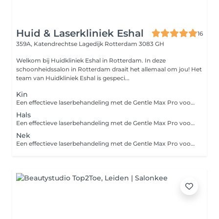
Huid & Laserkliniek Eshal
16
359A, Katendrechtse Lagedijk
Rotterdam 3083 GH
Welkom bij Huidkliniek Eshal in Rotterdam. In deze
schoonheidssalon in Rotterdam draait het allemaal om jou! Het
team van Huidkliniek Eshal is gespeci...
Kin
Een effectieve laserbehandeling met de Gentle Max Pro voor langdurige haarreductie op de kin. Vermindert ongewenste haargroei op een veilige en snelle manier, met een glad en zijdezacht resultaat.
Hals
Een effectieve laserbehandeling met de Gentle Max Pro voor langdurige haarreductie op de hals. Vermindert ongewenste haargroei op een veilige en snelle manier, met een glad en zijdezacht resultaat.
Nek
Een effectieve laserbehandeling met de Gentle Max Pro voor langdurige haarreductie op de nek. Vermindert ongewenste haargroei op een veilige en snelle manier, met een glad en zijdezacht resultaat.