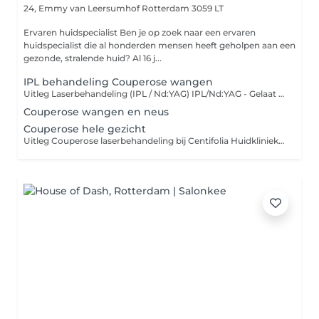
24, Emmy van Leersumhof
Rotterdam 3059 LT
Ervaren huidspecialist Ben je op zoek naar een ervaren
huidspecialist die al honderden mensen heeft geholpen aan een
gezonde, stralende huid? Al 16 j...
IPL behandeling Couperose wangen
Uitleg Laserbehandeling (IPL / Nd:YAG) IPL/Nd:YAG - Gelaat (groot) - 150 Bij deze behandeling richten we ons op de kleine vaatjes in je huid met een IPL- of Nd:YAG-laser. De laser zorgt ervoor dat het bloed in de vaatjes stolt, waarna je lichaam de vaatjes op natuurlijke wijze opruimt. Zo vermindert de roodheid zichtbaar. Voordelen van de behandeling: Effectief resultaat: vaak minder roodheid en zichtbare vaatjes na 3 sessies. Veilig voor je huid: de laser richt zich alleen op de vaatjes, zonder de omliggende huid te beschadigen. Langdurig effect: resultaat kan tot wel 1 jaar zichtbaar blijven. Duur : een sessie duurt slechts 4055 minuten. Geschikt voor lichte huidtypes: huidtype 1, 2 en 3 (Fitzpatrick-model). Normale bijwerkingen: lichte zwelling of roodheid kan voorkomen en verdwijnt meestal binnen 24 dagen.
Couperose wangen en neus
Couperose hele gezicht
Uitleg Couperose laserbehandeling bij Centifolia Huidkliniek: IPL/Nd:YAG - Gelaat (groot) - 175 Laserbehandeling We laseren de vaatjes in je huid met een IPL-laser of Nd:YAG-laser. Het bloed gaat stollen, je lichaam ruimt ze op en vermindert de roodheid. Meest effectieve behandeling: minder roodheid en vaatjes na 3 sessies Huid beschadigt niet: de laser bestraalt alléén de vaatjes Langer resultaat: tot wel 1 jaar Aantal behandelingen: laseren duurt 50 tot 60 minuten Alleen geschikt voor een lichte huid: huidtype 1, 2 en 3 van het Fitzpatrick-model Zwelling en roodheid na behandeling: dit is normaal en verdwijnt binnen 2-4 dagen