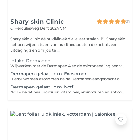
Shary skin Clinic
31
6, Herculesweg
Delft 2624 VM
Shary skin clinic dé huidkliniek die je laat stralen. Bij Shary skin
hebben wij een team van huidtherapeuten die het als een
uitdaging zien om jou te ...
Intake Dermapen
Wij werken met de Dermapen 4 en de microneedling pen van Meditopics. Dit kunt u ook los inboeken.
Dermapen gelaat i.c.m. Exosomen
Hierbij worden exosomen na de Dermapen aangebracht om het huidherstel te ondersteunen en de huidvernieuwing te stimuleren. Exosomen bevatten groeifactoren en signaalstoffen die de huid helpen bij herstel, collageenaanmaak en verbetering van de huidstructuur. Ideaal voor een doffere huid, fijne lijntjes, littekens en een egalere, stralende teint.
Dermapen gelaat i.c.m. Nctf
NCTF bevat hyaluronzuur, vitamines, aminozuren en antioxidanten die de huid intens hydrateren, de huidkwaliteit verbeteren en fijne lijntjes en een doffe teint helpen verminderen.