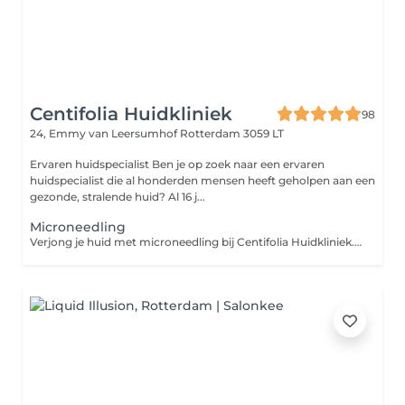
Centifolia Huidkliniek
98
24, Emmy van Leersumhof
Rotterdam 3059 LT
Ervaren huidspecialist Ben je op zoek naar een ervaren
huidspecialist die al honderden mensen heeft geholpen aan een
gezonde, stralende huid? Al 16 j...
Microneedling
Verjong je huid met microneedling bij Centifolia Huidkliniek. Verminder rimpels, littekens en poriën en ervaar een egalere huid, met een minimale hersteltijd. Heb jij last van een doffe teint, fijne lijntjes, littekens of een onregelmatige huidstructuur? Dan kan microneedling een oplossing zijn. Microneedling is een effectieve huidverbeterende behandeling waarbij met een gecontroleerd apparaat op hoge snelheid met minuscule naaldjes kleine kanaaltjes in de huid worden gemaakt. Hierdoor treedt celvernieuwing op en wordt de huid gestimuleerd om collageen en elastine aan te maken. Het resultaat: een stevigere, gladdere en egalere huid. Onze microneedling behandeling begint altijd met een grondige huidanalyse door onze ervaren specialist. Zo bepalen we precies wat jouw huid nodig heeft. Tijdens de behandeling wordt de huid eerst gereinigd, oneffenheden worden verwijderd, de huid wordt gedesinfecteerd. Daarna maken we gecontroleerde microperforaties in de huid. We verdelen de huid in zones en passen de naalddiepte per gebied aan. Dit gebeurt met horizontale, verticale en diagonale bewegingen, waardoor de huid overal gelijkmatig behandeld wordt. Vaak voelt dit als een licht prikkelend of schurend gevoel, maar verdoving is meestal niet nodig. Het serum en de tussenstof wordt na het microneedling ingemasseerd om de doorbloeding nog beter te stimuleren. Als laatste ga je onder ledlamp.