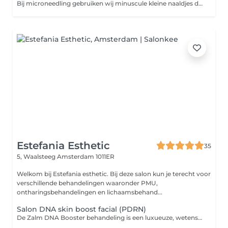
Bij microneedling gebruiken wij minuscule kleine naaldjes die zacht in de huid prikken. De microscopische kanalen die hier ontstaan stimuleren het herstelproces van je lichaam. Dit zorgt voor een natuurlijke boost aan collageen en elastine. Deze behandeling, die ook wel collagen induction therapie wordt genoemd, werkt dus geheel vanuit je eigen lichaam. Microneedling is een effectieve behandeling voor het verminderen van rimpels en fijne lijnen, waardoor de huid er jeugdiger en stralender uitziet. Een van de voordelen van microneedling is de algehele huidverbetering die het kan bieden, waardoor de huidtextuur en teint aanzienlijk worden verbeterd. Microneedling kan ook helpen bij het verminderen van littekenweefsel, zoals acnelittekens of littekens van letsels, door de natuurlijke genezingsprocessen van de huid te stimuleren. Voor mensen met bepaalde vormen van acne en couperose kan microneedling een effectieve oplossing zijn om de huid te kalmeren en onvolkomenheden te verminderen. Pigmentstoornissen, zoals melasma of hyperpigmentatie, kunnen worden behandeld met microneedling om de huidskleur gelijkmatiger te maken en donkere vlekken te verminderen. Microneedling kan ook helpen bij het verbeteren van een grove huidstructuur door de aanmaak van collageen te stimuleren, waardoor de huid gladder en egaler wordt.
Estefania Esthetic
35
5, Waalsteeg
Amsterdam 1011ER
Welkom bij Estefania esthetic. Bij deze salon kun je terecht voor
verschillende behandelingen waaronder PMU,
ontharingsbehandelingen en lichaamsbehand...
Salon DNA skin boost facial (PDRN)
De Zalm DNA Booster behandeling is een luxueuze, wetenschappelijk onderbouwde huidverjongingsbehandeling die de huid van binnenuit herstelt en versterkt. Perfect voor wie op zoek is naar gladheid, stevigheid en een jeugdige uitstraling zonder invasieve ingrepen. The salmon DNA treatment is an injectable skin therapy based on polynucleotides derived from salmon DNA. These biocompatible substances are very similar to human DNA and have a powerful regenerative effect. The treatment does not focus on plumping up volume, but on improving skin quality from the inside out.