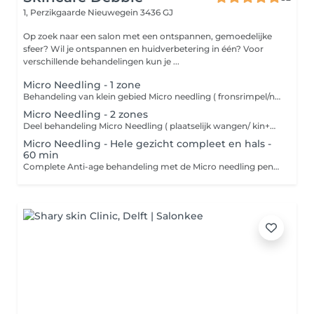
1, Perzikgaarde
Nieuwegein 3436 GJ
Op zoek naar een salon met een ontspannen, gemoedelijke
sfeer? Wil je ontspannen en huidverbetering in één? Voor
verschillende behandelingen kun je ...
Micro Needling - 1 zone
Behandeling van klein gebied Micro needling ( fronsrimpel/neus lipplooi/bovenlip/litteken) - Reingen van de huid - Micro needling gewenste gebied met intensief serum - Dag/nacht verzorging Microneedling is een cosmetische behandeling waarbij met een apparaat microscopisch kleine naaldjes over de huid gaan. Deze naaldjes prikken hele kleine gaatjes in de huid. Dit klinkt misschien heftig, maar deze "micro-wondjes" activeren het natuurlijke genezingsproces van het lichaam. Wat doet microneedling voor een strakkere huid? De kleine prikjes stimuleren het lichaam om: - Collageen aan te maken zorgt voor een stevigere huidstructuur - Elastine aan te maken helpt de huid om veerkrachtiger en soepeler te blijven - Celvernieuwing te bevorderen wat zorgt voor een frissere uitstraling Hierdoor wordt de huid: - Strakker - Gladder - Minder verslapt - Egaler in teint en textuur
Micro Needling - 2 zones
Deel behandeling Micro Needling ( plaatselijk wangen/ kin+mond+neuslipplooi / ogen / voorhoofd /hals) - Reingen van de huid - Micro needling gewenste gebied incl. intensief serum - Kalmerend masker - Dag/nacht verzorging Behandeling van klein gebied Micro needling ( fronsrimpel/neus lipplooi/bovenlip/litteken) - Reingen van de huid - Micro needling gewenste gebied met intensief serum - Dag/nacht verzorging Microneedling is een cosmetische behandeling waarbij met een apparaat microscopisch kleine naaldjes over de huid gaan. Deze naaldjes prikken hele kleine gaatjes in de huid. Dit klinkt misschien heftig, maar deze "micro-wondjes" activeren het natuurlijke genezingsproces van het lichaam. Wat doet microneedling voor een strakkere huid? De kleine prikjes stimuleren het lichaam om: - Collageen aan te maken zorgt voor een stevigere huidstructuur - Elastine aan te maken helpt de huid om veerkrachtiger en soepeler te blijven - Celvernieuwing te bevorderen wat zorgt voor een frissere uitstraling Hierdoor wordt de huid: - Strakker - Gladder - Minder verslapt - Egaler in teint en textuur
Micro Needling - Hele gezicht compleet en hals -
60 min
Complete Anti-age behandeling met de Micro needling pen. - Reinigen van de huid - Epileren/waxen wenkbrauwen - Milde peeling - Micro Needling totale gezicht en hals met gebruik van intensief ampul - Kalmerend masker - Massage nek/hals/decollete - Dag/nacht verzorging Behandeling van klein gebied Micro needling ( fronsrimpel/neus lipplooi/bovenlip/litteken) - Reingen van de huid - Micro needling gewenste gebied met intensief serum - Dag/nacht verzorging Microneedling is een cosmetische behandeling waarbij met een apparaat microscopisch kleine naaldjes over de huid gaan. Deze naaldjes prikken hele kleine gaatjes in de huid. Dit klinkt misschien heftig, maar deze "micro-wondjes" activeren het natuurlijke genezingsproces van het lichaam. Wat doet microneedling voor een strakkere huid? De kleine prikjes stimuleren het lichaam om: - Collageen aan te maken zorgt voor een stevigere huidstructuur - Elastine aan te maken helpt de huid om veerkrachtiger en soepeler te blijven - Celvernieuwing te bevorderen wat zorgt voor een frissere uitstraling Hierdoor wordt de huid: - Strakker - Gladder - Minder verslapt - Egaler in teint en textuur