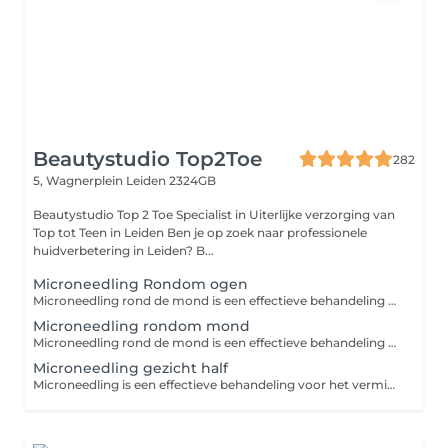
Beautystudio Top2Toe
282
5, Wagnerplein
Leiden 2324GB
Beautystudio Top 2 Toe Specialist in Uiterlijke verzorging van
Top tot Teen in Leiden Ben je op zoek naar professionele
huidverbetering in Leiden? B...
Microneedling Rondom ogen
Microneedling rond de mond is een effectieve behandeling voor het verminderen van rimpels en het verstevigen van de huid, doordat de huid gestimuleerd wordt om meer collageen en elastine aan te maken Wat doet de eye-treatment microneedling? Bevordert de afvoer van overtollig lymfevocht Zorgt voor een betere doorbloeding Verbetert de spanning en permeabiliteit van vaatwand Bevordert afbraak van vetcellen Remt de pigmentaanmaak af Maakt de huid onder de ogen lichter
Microneedling rondom mond
Microneedling rond de mond is een effectieve behandeling voor het verminderen van rimpels en het verstevigen van de huid, doordat de huid gestimuleerd wordt om meer collageen en elastine aan te maken Wat doet de eye-treatment microneedling? Bevordert de afvoer van overtollig lymfevocht Zorgt voor een betere doorbloeding Verbetert de spanning en permeabiliteit van vaatwand Bevordert afbraak van vetcellen Remt de pigmentaanmaak af Maakt de huid onder de ogen lichter
Microneedling gezicht half
Microneedling is een effectieve behandeling voor het verminderen van rimpels en het verstevigen van de huid, doordat de huid gestimuleerd wordt om meer collageen en elastine aan te maken Het verminderd fijne lijntjes en grove porien Het verminderd pigmentvlekken en hyperpigmentatie door zonschade Het verbeterd de doorbloeding Het zorgt voor betere opname van werkzame stoffen en ingredienten uit uw producten Het verminderd rimpels en fijne lijntjes Voor het beste resultaat is een kuur van 3 of 6 behandelingen aan te raden in combinatie met producten voor thuis gebruik bij een kuur van 3 krijgt u 50% korting op een product pakket t.w.v. 155,- van Decaar voor thuisgebruik bij een kuur van van 6 krijgt u dit pakket GRATIS