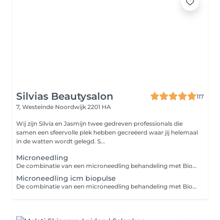
Silvias Beautysalon
117
7, Westeinde
Noordwijk 2201 HA
Wij zijn Silvia en Jasmijn twee gedreven professionals die
samen een sfeervolle plek hebben gecreëerd waar jij helemaal
in de watten wordt gelegd. S...
Microneedling
De combinatie van een microneedling behandeling met Biopulse biedt krachtige voordelen voor je huid: 1. Verbeterde collageenproductie: Microneedling stimuleert de aanmaak van collageen, terwijl Biopulse de huid beter doorbloedt en de cellen diepere herstelprocessen activeert. 2. Diepe hydratatie: Biopulse zorgt ervoor dat actieve werkstoffen, zoals serums, beter in de huid kunnen doordringen, waardoor de huid intensief gehydrateerd wordt. 3. Sneller herstel: De Biopulse behandeling versnelt het herstelproces van de huid na microneedling, waardoor de resultaten sneller zichtbaar zijn. 4. Verbeterde huidtextuur en teint: Deze combinatie vermindert fijne lijntjes, vergroot de stevigheid van de huid en zorgt voor een stralende, egalere teint. Door microneedling te combineren met Biopulse haal je het maximale uit je behandeling voor een gezondere, stralende huid!
Microneedling icm biopulse
De combinatie van een microneedling behandeling met Biopulse biedt krachtige voordelen voor je huid: 1. Verbeterde collageenproductie: Microneedling stimuleert de aanmaak van collageen, terwijl Biopulse de huid beter doorbloedt en de cellen diepere herstelprocessen activeert. 2. Diepe hydratatie: Biopulse zorgt ervoor dat actieve werkstoffen, zoals serums, beter in de huid kunnen doordringen, waardoor de huid intensief gehydrateerd wordt. 3. Sneller herstel: De Biopulse behandeling versnelt het herstelproces van de huid na microneedling, waardoor de resultaten sneller zichtbaar zijn. 4. Verbeterde huidtextuur en teint: Deze combinatie vermindert fijne lijntjes, vergroot de stevigheid van de huid en zorgt voor een stralende, egalere teint. Door microneedling te combineren met Biopulse haal je het maximale uit je behandeling voor een gezondere, stralende huid!