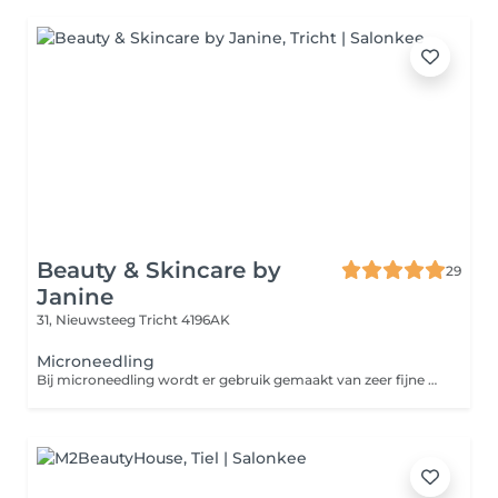
Beauty & Skincare by
29
Janine
31, Nieuwsteeg
Tricht 4196AK
Microneedling
Bij microneedling wordt er gebruik gemaakt van zeer fijne naaldjes die op hoog tempo vibreren in de huid. Zo maken de naaldjes kleine verticale geultjes in de huid waardoor de aanmaak van collageen en elastine wordt gestimuleerd. Dit levert een egalere en stevigere huid op. Ook worden acnelittekens en fijne lijntjes minder zichtbaar. Bij microneedling met een dermaroller wordt er gebruik gemaakt van een roller uitgerust met hele fijne naaldjes. Hiermee wordt de huid als het ware 'beschadigd'. Dit stimuleert de huidvernieuwing, waardoor deze soepeler, egaler en stralender wordt. Het voordeel van een dermapen ten opzichte van een Dermaroller is dat je minder hersteltijd nodig hebt en dat de behandeling prettiger is om te ondergaan.