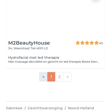
M2BeautyHouse
40
34, Weerstraat
Tiel 4001 LD
Hydrofacial met led therapie
Met massage decolleté en gezicht en led therapie Beste klant, Wij vragen u vriendelijk om zonder make-up naar uw gezichtsbehandeling te komen. Zo kunnen wij uw huid beter reinigen en het beste resultaat behalen. Bedankt voor uw medewerking!
«
1
2
»
Salonkee
Gezichtsverzorging
Noord-Holland