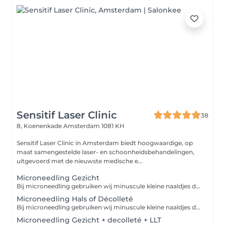
Sensitif Laser Clinic
38
8, Koenenkade
Amsterdam 1081 KH
Sensitif Laser Clinic in Amsterdam biedt hoogwaardige, op
maat samengestelde laser- en schoonheidsbehandelingen,
uitgevoerd met de nieuwste medische e...
Microneedling Gezicht
Bij microneedling gebruiken wij minuscule kleine naaldjes die zacht in de huid prikken. De microscopische kanalen die hier ontstaan stimuleren het herstelproces van je lichaam. Dit zorgt voor een natuurlijke boost aan collageen en elastine. Deze behandeling, die ook wel collagen induction therapie wordt genoemd, werkt dus geheel vanuit je eigen lichaam. Microneedling is een effectieve behandeling voor het verminderen van rimpels en fijne lijnen, waardoor de huid er jeugdiger en stralender uitziet. Een van de voordelen van microneedling is de algehele huidverbetering die het kan bieden, waardoor de huidtextuur en teint aanzienlijk worden verbeterd. Microneedling kan ook helpen bij het verminderen van littekenweefsel, zoals acnelittekens of littekens van letsels, door de natuurlijke genezingsprocessen van de huid te stimuleren. Voor mensen met bepaalde vormen van acne en couperose kan microneedling een effectieve oplossing zijn om de huid te kalmeren en onvolkomenheden te verminderen. Pigmentstoornissen, zoals melasma of hyperpigmentatie, kunnen worden behandeld met microneedling om de huidskleur gelijkmatiger te maken en donkere vlekken te verminderen. Microneedling kan ook helpen bij het verbeteren van een grove huidstructuur door de aanmaak van collageen te stimuleren, waardoor de huid gladder en egaler wordt. Vraag: "Wat is jouw huid-probleem?" 1. "Ik ben altijd in haast" Quick Glow Express (30 min, €149) 2. "Mijn huid voelt beschadigd/gevoelig" Vitamin Renewal (45 min, €169) 3. "Ik heb rimpels & slappe huid" Peptide Lift (60 min, €250) 4. "Ik wil maximale diepte-regeneratie" DNA Glow Reset PDRN (60 min, €250) 5. "Mijn huid voelt dun & crepey" Collagen Fusion (60 min, €250) 6. "Ik weet niet zeker" Boek gratis consult Personalized recommendation
Microneedling Hals of Décolleté
Bij microneedling gebruiken wij minuscule kleine naaldjes die zacht in de huid prikken. De microscopische kanalen die hier ontstaan stimuleren het herstelproces van je lichaam. Dit zorgt voor een natuurlijke boost aan collageen en elastine. Deze behandeling, die ook wel collagen induction therapie wordt genoemd, werkt dus geheel vanuit je eigen lichaam. Microneedling is een effectieve behandeling voor het verminderen van rimpels en fijne lijnen, waardoor de huid er jeugdiger en stralender uitziet. Een van de voordelen van microneedling is de algehele huidverbetering die het kan bieden, waardoor de huidtextuur en teint aanzienlijk worden verbeterd. Microneedling kan ook helpen bij het verminderen van littekenweefsel, zoals acnelittekens of littekens van letsels, door de natuurlijke genezingsprocessen van de huid te stimuleren. Voor mensen met bepaalde vormen van acne en couperose kan microneedling een effectieve oplossing zijn om de huid te kalmeren en onvolkomenheden te verminderen. Pigmentstoornissen, zoals melasma of hyperpigmentatie, kunnen worden behandeld met microneedling om de huidskleur gelijkmatiger te maken en donkere vlekken te verminderen. Microneedling kan ook helpen bij het verbeteren van een grove huidstructuur door de aanmaak van collageen te stimuleren, waardoor de huid gladder en egaler wordt.
Microneedling Gezicht + decolleté + LLT