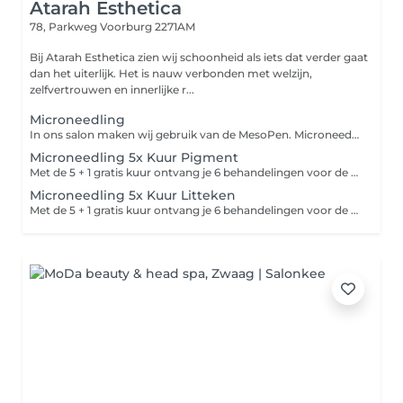
Atarah Esthetica
78, Parkweg
Voorburg 2271AM
Bij Atarah Esthetica zien wij schoonheid als iets dat verder gaat
dan het uiterlijk. Het is nauw verbonden met welzijn,
zelfvertrouwen en innerlijke r...
Microneedling
In ons salon maken wij gebruik van de MesoPen. Microneedling wordt ook wel Collageen Inductie Therapy genoemd. Hierbij worden kleine minuscule gaatjes in de huid gemaakt met de Mesopen, om zo collageen en elastin aanmaak te bevorderen. Tijdens de behandeling wordt er een speciaal serum gebruikt, die geschikt is voor microneedling. Het serum wordt als tussenstof gebruikt, zodat het soepel beweegt en het serum wordt direct in de huid opgenomen. Na acne kunnen er vervelende littekens achterblijven op de huid. Vooral na acne op het gezicht kunnen littekens en vlekjes achterblijven. Deze littekens en vlekjes kunnen effectief behandeld worden met microneedling behandelingen. Dit helpt goed tegen; Littekens vermindering Pigmentvlekken vermindering Lichte acne vermindering Rimpels/huidveroudering vermindering Grove poriën vermindering Verslapte huid strakker maken
Microneedling 5x Kuur Pigment
Met de 5 + 1 gratis kuur ontvang je 6 behandelingen voor de prijs van 5! Dit betekent dat je voor de prijs van 5 behandelingen een volledige kuur van 6 sessies kunt volgen. De behandelingen worden om de 4 á 6 weken gepland, zodat je optimaal resultaat kunt behalen. Dit is een ideale manier om je huid langdurig te verzorgen en te verbeteren, terwijl je profiteert van een korting op de totale prijs. Incl. Thuisproducten
Microneedling 5x Kuur Litteken
Met de 5 + 1 gratis kuur ontvang je 6 behandelingen voor de prijs van 5! Dit betekent dat je voor de prijs van 5 behandelingen een volledige kuur van 6 sessies kunt volgen. De behandelingen worden om de 4 á 6 weken gepland, zodat je optimaal resultaat kunt behalen. Dit is een ideale manier om je huid langdurig te verzorgen en te verbeteren, terwijl je profiteert van een korting op de totale prijs. Incl. Thuisproducten