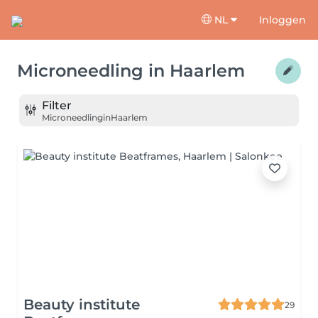
NL
Inloggen
Microneedling
in
Haarlem
Filter
Microneedling
in
Haarlem
Beauty institute
29