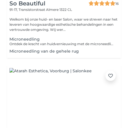
So Beautiful
16
91-17, Transistorstraat
Almere 1322 CL
Welkom bij onze huid- en laser Salon, waar we streven naar het
leveren van hoogwaardige esthetische behandelingen in een
vertrouwde omgeving. Wij wer...
Microneedling
Ontdek de kracht van huidvernieuwing met de microneedling behandeling. Een geavanceerde, intensieve behandeling die de huid van binnenuit stimuleert voor langdurige verbetering. Tijdens deze high-performance behandeling worden met ultrafijne naaldjes gecontroleerde microkanaaltjes in de huid gecreëerd. Dit activeert het natuurlijke herstelproces van de huid en stimuleert de aanmaak van collageen en elastine. De behandeling wordt volledig afgestemd op jouw huidbehoefte en kan gericht ingezet worden bij: * Fijne lijntjes en huidveroudering * Acne en acnelittekens * Grove poriën en onregelmatige huidstructuur * Pigmentatie en zonschade Door de combinatie van microneedling en krachtige, insluizende serums wordt de huid intensief gevoed en hersteld. De huidstructuur verfijnt, de teint egaliseert en de huid krijgt een stevigere, gladdere uitstraling.
Microneedling van de gehele rug