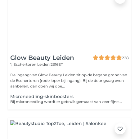
Glow Beauty Leiden
228
1, Eschertoren
Leiden 2316ET
De ingang van Glow Beauty Leiden zit op de begane grond van
de Eschertoren (rode loper bij ingang). Bij de deur graag even
aanbellen, dan doen wij ope...
Microneedling-skinboosters
Bij microneedling wordt er gebruik gemaakt van zeer fijne naaldjes die op hoog tempo vibreren in de huid. Zo maken de naaldjes kleine verticale geultjes in de huid waardoor de aanmaak van collageen en elastine wordt gestimuleerd. Dit levert een egalere en stevigere huid op. Ook worden acnelittekens en fijne lijntjes minder zichtbaar. Wij bieden verschillende boosts voor de huid. Geadviseerd wordt om de behandelingen in kuurverband te doen. Ongeveer 2-4x waarbij er steeds een pauze is van 4 weken. In kuurverband kan er een pakketprijs worden afgenomen. Informeer naar de mogelijkheden. Op basis van de huidconditie bekijken we welke ingredienten gebruikt gaan worden. Vit C-boost De vitamine C boost, oftewel de Glow facial is een zeer populaire behandeling omwille van zijn hoge dosering aan vitamine C. De behandeling bij uitstek om de huid te versterken tegen schadelijke invloeden van de zon Deze behandeling zijn twee effectieve methodes gecombineerd in 1 behandeling; microneedling en een hoog gedoseerde vitamine C peeling. Door deze combinatie is de intensiteit hoger. Er wordt een vitamine C peeling aangebracht die dankzij de microneedling nog beter wordt opgenomen door de huid. Beide technieken hebben als doel het vernieuwen van de huid voor een egale huid en het verminderen van fijne lijntjes, zonschade, grove poriën en rimpels. Direct na de behandeling vertoont de huid een zeer mooie Glow. Hyaluronboost Is de huid vermoeid, futloos en vertoont deze fijne lijntjes en droogte? Dan is de hyaluronboost zeer geschikt! De microneedling wordt gecombineerd met een ultrageconcentreerd serum met hyaluronzuur, een mooie werkzame stof die bewezen een boost geeft aan de stevigheid van de huid ( collageenaanmaak ), een mooie glans geeft en de hydratatie bevordert.