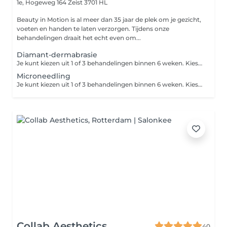
1e, Hogeweg 164
Zeist 3701 HL
Beauty in Motion is al meer dan 35 jaar de plek om je gezicht,
voeten en handen te laten verzorgen. Tijdens onze
behandelingen draait het echt even om...
Diamant-dermabrasie
Je kunt kiezen uit 1 of 3 behandelingen binnen 6 weken. Kies je voor de kuur van 3 behandelingen? Je boekt dan via Treatwell de eerste behandeling. De vervolgafspraken maak je in de salon. Door middel van de diamanten slijpkoppen wordt het bovenste laagje van je huid 'afgeschaafd', waardoor het celvernieuwingsproces wordt bevorderd. Deze peelingbehandeling is geschikt bij grove poriën, rimpels, pigmentvlekken en acne-littekens, ook wanneer deze er al langer zitten.
Microneedling
Je kunt kiezen uit 1 of 3 behandelingen binnen 6 weken. Kies je voor de kuur van 3 behandelingen? Inclusief ontsmetting en medisch serum. Let op: de aangegeven prijs is de prijs per zone. Bij microneedling worden er piepkleine kanaaltjes in de huid gemaakt door middel van naaldjes. Het zelfgenezend vermogen van de huid wordt aangewakkerd, waardoor er celvernieuwing plaatsvindt. Fijne lijntjes en rimpels vervagen hierdoor. Deze zones kunnen zeer goed worden behandeld: - Zone rondom de mond - Neus-lippenplooi - Fijne lijntjes bij het wanggebied
Collab Aesthetics
40