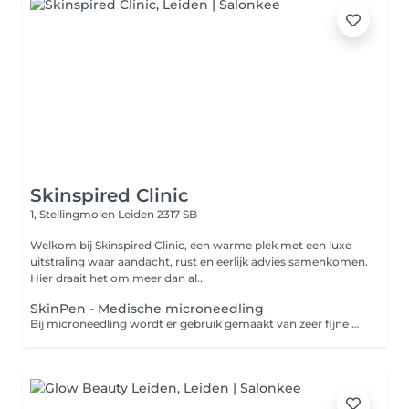
Skinspired Clinic
1, Stellingmolen
Leiden 2317 SB
Welkom bij Skinspired Clinic, een warme plek met een luxe
uitstraling waar aandacht, rust en eerlijk advies samenkomen.
Hier draait het om meer dan al...
SkinPen - Medische microneedling
Bij microneedling wordt er gebruik gemaakt van zeer fijne naaldjes die op hoog tempo vibreren in de huid. Zo maken de naaldjes kleine verticale geultjes in de huid waardoor de aanmaak van collageen en elastine wordt gestimuleerd. Dit levert een egalere en stevigere huid op. Ook worden acnelittekens en fijne lijntjes minder zichtbaar. Bij microneedling met een dermaroller wordt er gebruik gemaakt van een roller uitgerust met hele fijne naaldjes. Hiermee wordt de huid als het ware 'beschadigd'. Dit stimuleert de huidvernieuwing, waardoor deze soepeler, egaler en stralender wordt. Het voordeel van een dermapen ten opzichte van een Dermaroller is dat je minder hersteltijd nodig hebt en dat de behandeling prettiger is om te ondergaan.