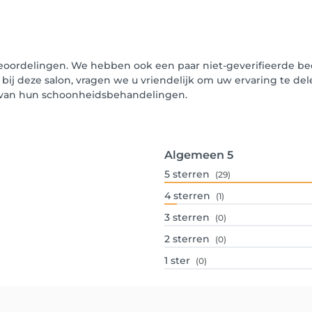
eoordelingen. We hebben ook een paar niet-geverifieerde beo
 bij deze salon, vragen we u vriendelijk om uw ervaring te de
n van hun schoonheidsbehandelingen.
Algemeen
5
5
sterren
(29)
4
sterren
(1)
3
sterren
(0)
2
sterren
(0)
1
ster
(0)