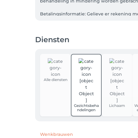
behandeling in mindering worden gebracht.
Betalingsinformatie: Gelieve er rekening 
worden voldaan na de behandeling. Wij waa
De ingang is aan de zijkant in een smalle ste
Diensten
Alle diensten
Gezichtsbeha
Lichaam
W
ndelingen
Wenkbrauwen