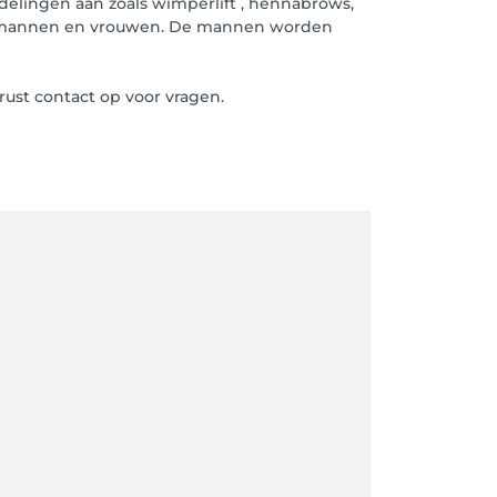
delingen aan zoals wimperlift , hennabrows,
or mannen en vrouwen. De mannen worden
ust contact op voor vragen.