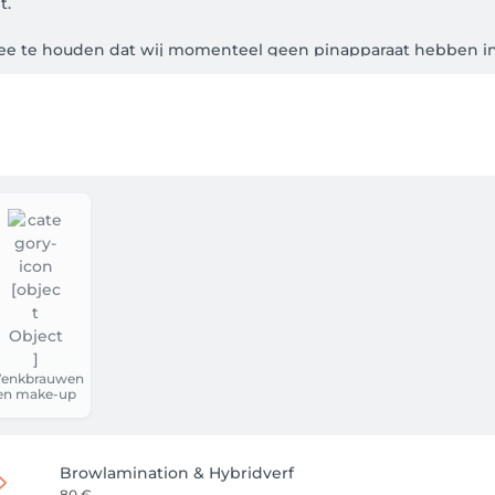
 

mee te houden dat wij momenteel geen pinapparaat hebben in 
rderen uw begrip hiervoor.

eg. Parkeren is gratis.
enkbrauwen
en make-up
Browlamination & Hybridverf
80 €