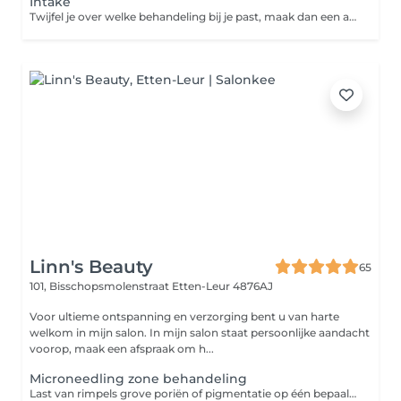
Intake
Twijfel je over welke behandeling bij je past, maak dan een afspraak voor een vrijblijvend intake
Linn's Beauty
65
101, Bisschopsmolenstraat
Etten-Leur 4876AJ
Voor ultieme ontspanning en verzorging bent u van harte
welkom in mijn salon. In mijn salon staat persoonlijke aandacht
voorop, maak een afspraak om h...
Microneedling zone behandeling
Last van rimpels grove poriën of pigmentatie op één bepaalde zone van het gezicht? Pak ze aan door middel van een microneedling zone behandeling.