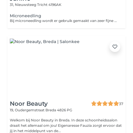
31, Nieuwsteeg
Tricht 4196AK
Microneedling
Bij microneedling wordt er gebruik gemaakt van zeer fijne naaldjes die op hoog tempo vibreren in de huid. Zo maken de naaldjes kleine verticale geultjes in de huid waardoor de aanmaak van collageen en elastine wordt gestimuleerd. Dit levert een egalere en stevigere huid op. Ook worden acnelittekens en fijne lijntjes minder zichtbaar. Bij microneedling met een dermaroller wordt er gebruik gemaakt van een roller uitgerust met hele fijne naaldjes. Hiermee wordt de huid als het ware 'beschadigd'. Dit stimuleert de huidvernieuwing, waardoor deze soepeler, egaler en stralender wordt. Het voordeel van een dermapen ten opzichte van een Dermaroller is dat je minder hersteltijd nodig hebt en dat de behandeling prettiger is om te ondergaan.
Noor Beauty
37
19, Oudergemstraat
Breda 4826 PG
Welkom bij Noor Beauty in Breda. In deze schoonheidssalon
draait het allemaal om jou! Eigenaresse Fauzia zorgt ervoor dat
jij in het middelpunt van de...