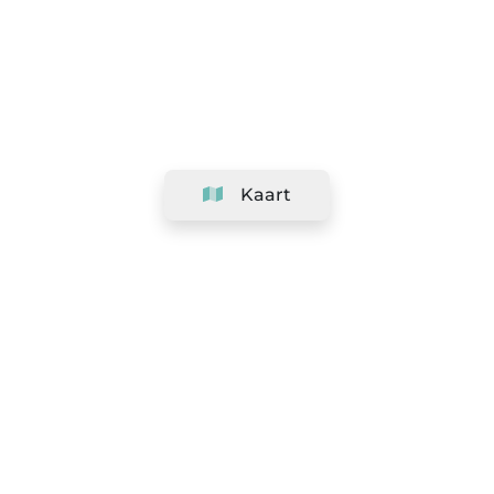
Kaart
Bedrijf
Support
Team
&
Carrières
Informatie voor salons