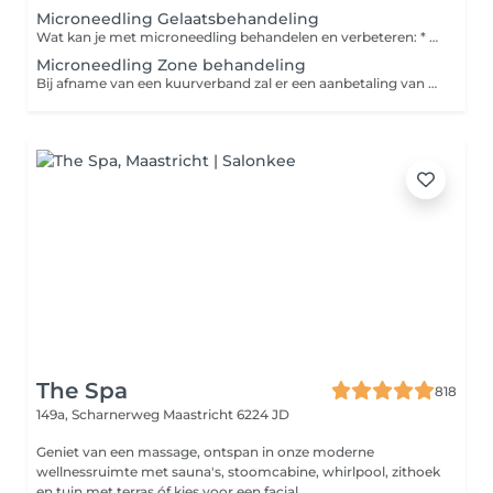
Microneedling Gelaatsbehandeling
Wat kan je met microneedling behandelen en verbeteren: * grove poriën * fijne lijntjes en rimpels * littekens (zowel in het gelaat als op het lichaam) * hyperpigmentatie * verslapte huid * zwangerschapsstriemen * sinaasappelhuid Is de microneedling behandeling pijnlijk? Nee, het is niet pijnlijk, maar kan wel gevoelig zijn. Hoe de behandeling wordt ervaren, is verschillend per klant en de locatie van het te behandelen gebied. Direct na de behandeling kan de huid wat roze aanzien, daarnaast kan de huid wat droog, prikkelend en warm aanvoelen. Je kunt het gevoel vergelijken met een zonverbranding. Het huidgevoel trekt meestal binnen 24 tot 48 uur weg, de roze verkleuring trekt over het algemeen vrij snel weg. Lippen en ogen ook behandelen met nanoneedling ( zonder naaldjes) dit kan tegen een meerprijs van €19,95
Microneedling Zone behandeling
Bij afname van een kuurverband zal er een aanbetaling van 25% vooraf aan de behandeling worden gevraagd. U heeft keuze uit 10% korting op één 3- 4 -5 of 6 afspraken kuurverband bij een volledige betaling. Of een Gratis verzorgend Oil elixer serum voor thuis gebruik. Er is ook de mogelijkheid voor betaling in 2 termijnen.
The Spa
818
149a, Scharnerweg
Maastricht 6224 JD
Geniet van een massage, ontspan in onze moderne
wellnessruimte met sauna's, stoomcabine, whirlpool, zithoek
en tuin met terras óf kies voor een facial...