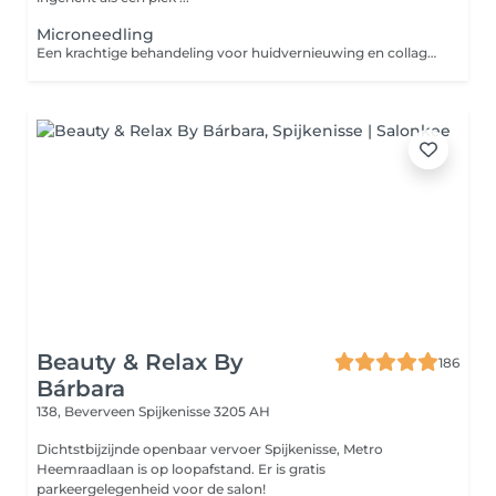
Microneedling
Een krachtige behandeling voor huidvernieuwing en collageenaanmaak. Micronaaldjes creëren kanaaltjes in de huid, waardoor werkstoffen diep worden opgenomen. Helpt zichtbaar bij huidveroudering, littekens, grove poriën en pigmentvlekken. Geschikt voor: Fijne lijntjes en rimpels, verslapte huid, littekens, grove poriën, pigmentatie en een doffe huid
Beauty & Relax By
186
Bárbara
138, Beverveen
Spijkenisse 3205 AH
Dichtstbijzijnde openbaar vervoer Spijkenisse, Metro
Heemraadlaan is op loopafstand. Er is gratis
parkeergelegenheid voor de salon!