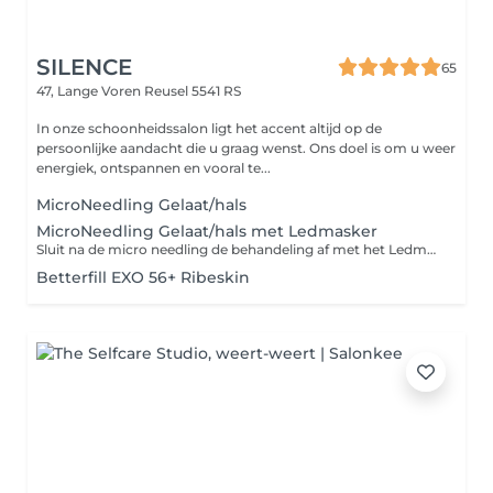
SILENCE
65
47, Lange Voren
Reusel 5541 RS
In onze schoonheidssalon ligt het accent altijd op de
persoonlijke aandacht die u graag wenst. Ons doel is om u weer
energiek, ontspannen en vooral te...
MicroNeedling Gelaat/hals
MicroNeedling Gelaat/hals met Ledmasker
Sluit na de micro needling de behandeling af met het Ledmasker van dermapen. Dit is een niet-invasieve lichttherapiebehandeling voor het verminderen van fijne lijntjes en rimpels, ouderdomsvlekken, zonneschade, pigmentvlekken en het verbeteren van de huidtextuur/littekens. Het Dermapen LED masker maakt gebruik van de nieuwste wetenschappelijke ontwikkelingen en onderzoek op het gebied van lichttherapie om uw LED-behandeling volledig te optimaliseren, waarbij niet alleen rood licht wordt gebruikt, maar ook bijna-infraroodlicht. Het LED Masker wordt gebruikt in combinatie met de speciaal hiervoor ontworpen Lumafuse Hydrogel masker. Het Lumafuse Hydrogel masker absorbeert het LED licht voor verbeterde penetratie van zowel de actieve stoffen als het licht. Het Dermapen LED masker maakt gebruik van de nieuwste wetenschappelijke ontwikkelingen en onderzoek op het gebied van lichttherapie om uw led-behandeling volledig te optimaliseren. Een enkele sessie van 10 minuten van de Dermapen LED masker laat je huid voller, meer gehydrateerd en verfrist aanvoelen. Deze resultaten verbeteren bij herhaald gebruik.
Betterfill EXO 56+ Ribeskin