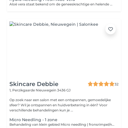
Aloë vera staat bekend om de geneeskrachtige en helende werking. Het kalmeert de huid na brandwonden en aloë vera wordt ook tegen acne ingezet. Aloë vera zit boordevol vitamine A, C en E: en deze vitaminen helpen insectenbeten, kleine brandwonden en zonbeschadiging te genezen. Bepaalde stoffen in de aloë vera plant 'trekken' de brand uit je huid en bieden direct verkoeling; of je nu een flinke brandwond hebt of wat te lang in de zon hebt gelegen. De kleine concentratie anthraquinone die je in de gel terugvindt werkt daarbij ook nog eens pijnstillend.
Skincare Debbie
32
1, Perzikgaarde
Nieuwegein 3436 GJ
Op zoek naar een salon met een ontspannen, gemoedelijke
sfeer? Wil je ontspannen en huidverbetering in één? Voor
verschillende behandelingen kun je ...
Micro Needling - 1 zone
Behandeling van klein gebied Micro needling ( fronsrimpel/neus lipplooi/bovenlip/litteken) - Reingen van de huid - Micro needling gewenste gebied met intensief serum - Dag/nacht verzorging Microneedling is een cosmetische behandeling waarbij met een apparaat microscopisch kleine naaldjes over de huid gaan. Deze naaldjes prikken hele kleine gaatjes in de huid. Dit klinkt misschien heftig, maar deze "micro-wondjes" activeren het natuurlijke genezingsproces van het lichaam. Wat doet microneedling voor een strakkere huid? De kleine prikjes stimuleren het lichaam om: - Collageen aan te maken zorgt voor een stevigere huidstructuur - Elastine aan te maken helpt de huid om veerkrachtiger en soepeler te blijven - Celvernieuwing te bevorderen wat zorgt voor een frissere uitstraling Hierdoor wordt de huid: - Strakker - Gladder - Minder verslapt - Egaler in teint en textuur