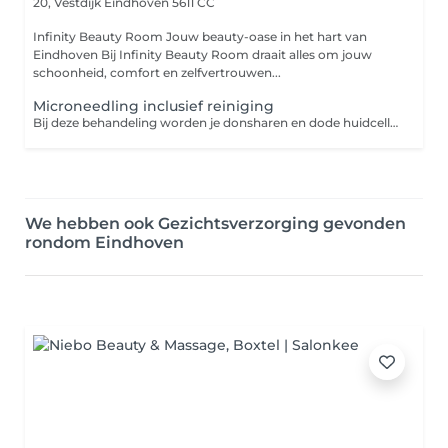
20, Vestdijk
Eindhoven 5611 CC
Infinity Beauty Room Jouw beauty-oase in het hart van
Eindhoven Bij Infinity Beauty Room draait alles om jouw
schoonheid, comfort en zelfvertrouwen...
Microneedling inclusief reiniging
Bij deze behandeling worden je donsharen en dode huidcellen verwijderd van je gezicht met een speciale scalpel voor dermaplanning. Het mesje schraapt alle dode huidcellen en donsharen weg, waardoor je een zachte en gladde huid krijgt met een heldere teint.
We hebben ook Gezichtsverzorging gevonden
rondom Eindhoven