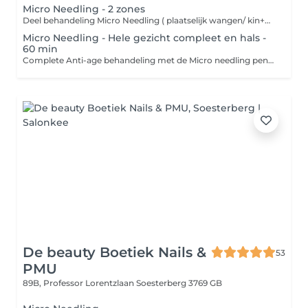
Micro Needling - 2 zones
Deel behandeling Micro Needling ( plaatselijk wangen/ kin+mond+neuslipplooi / ogen / voorhoofd /hals) - Reingen van de huid - Micro needling gewenste gebied incl. intensief serum - Kalmerend masker - Dag/nacht verzorging Behandeling van klein gebied Micro needling ( fronsrimpel/neus lipplooi/bovenlip/litteken) - Reingen van de huid - Micro needling gewenste gebied met intensief serum - Dag/nacht verzorging Microneedling is een cosmetische behandeling waarbij met een apparaat microscopisch kleine naaldjes over de huid gaan. Deze naaldjes prikken hele kleine gaatjes in de huid. Dit klinkt misschien heftig, maar deze "micro-wondjes" activeren het natuurlijke genezingsproces van het lichaam. Wat doet microneedling voor een strakkere huid? De kleine prikjes stimuleren het lichaam om: - Collageen aan te maken zorgt voor een stevigere huidstructuur - Elastine aan te maken helpt de huid om veerkrachtiger en soepeler te blijven - Celvernieuwing te bevorderen wat zorgt voor een frissere uitstraling Hierdoor wordt de huid: - Strakker - Gladder - Minder verslapt - Egaler in teint en textuur
Micro Needling - Hele gezicht compleet en hals -
60 min
Complete Anti-age behandeling met de Micro needling pen. - Reinigen van de huid - Epileren/waxen wenkbrauwen - Milde peeling - Micro Needling totale gezicht en hals met gebruik van intensief ampul - Kalmerend masker - Massage nek/hals/decollete - Dag/nacht verzorging Behandeling van klein gebied Micro needling ( fronsrimpel/neus lipplooi/bovenlip/litteken) - Reingen van de huid - Micro needling gewenste gebied met intensief serum - Dag/nacht verzorging Microneedling is een cosmetische behandeling waarbij met een apparaat microscopisch kleine naaldjes over de huid gaan. Deze naaldjes prikken hele kleine gaatjes in de huid. Dit klinkt misschien heftig, maar deze "micro-wondjes" activeren het natuurlijke genezingsproces van het lichaam. Wat doet microneedling voor een strakkere huid? De kleine prikjes stimuleren het lichaam om: - Collageen aan te maken zorgt voor een stevigere huidstructuur - Elastine aan te maken helpt de huid om veerkrachtiger en soepeler te blijven - Celvernieuwing te bevorderen wat zorgt voor een frissere uitstraling Hierdoor wordt de huid: - Strakker - Gladder - Minder verslapt - Egaler in teint en textuur
De beauty Boetiek Nails &
53
PMU
89B, Professor Lorentzlaan
Soesterberg 3769 GB