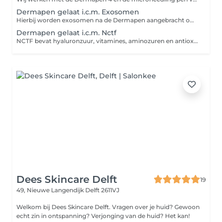
Dermapen gelaat i.c.m. Exosomen
Hierbij worden exosomen na de Dermapen aangebracht om het huidherstel te ondersteunen en de huidvernieuwing te stimuleren. Exosomen bevatten groeifactoren en signaalstoffen die de huid helpen bij herstel, collageenaanmaak en verbetering van de huidstructuur. Ideaal voor een doffere huid, fijne lijntjes, littekens en een egalere, stralende teint.
Dermapen gelaat i.c.m. Nctf
NCTF bevat hyaluronzuur, vitamines, aminozuren en antioxidanten die de huid intens hydrateren, de huidkwaliteit verbeteren en fijne lijntjes en een doffe teint helpen verminderen.
Dees Skincare Delft
19
49, Nieuwe Langendijk
Delft 2611VJ
Welkom bij Dees Skincare Delft. Vragen over je huid? Gewoon
echt zin in ontspanning? Verjonging van de huid? Het kan!