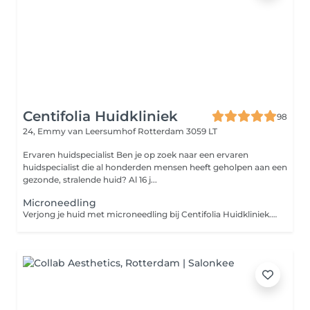
Centifolia Huidkliniek
98
24, Emmy van Leersumhof
Rotterdam 3059 LT
Ervaren huidspecialist Ben je op zoek naar een ervaren
huidspecialist die al honderden mensen heeft geholpen aan een
gezonde, stralende huid? Al 16 j...
Microneedling
Verjong je huid met microneedling bij Centifolia Huidkliniek. Verminder rimpels, littekens en poriën en ervaar een egalere huid, met een minimale hersteltijd. Heb jij last van een doffe teint, fijne lijntjes, littekens of een onregelmatige huidstructuur? Dan kan microneedling een oplossing zijn. Microneedling is een effectieve huidverbeterende behandeling waarbij met een gecontroleerd apparaat op hoge snelheid met minuscule naaldjes kleine kanaaltjes in de huid worden gemaakt. Hierdoor treedt celvernieuwing op en wordt de huid gestimuleerd om collageen en elastine aan te maken. Het resultaat: een stevigere, gladdere en egalere huid. Onze microneedling behandeling begint altijd met een grondige huidanalyse door onze ervaren specialist. Zo bepalen we precies wat jouw huid nodig heeft. Tijdens de behandeling wordt de huid eerst gereinigd, oneffenheden worden verwijderd, de huid wordt gedesinfecteerd. Daarna maken we gecontroleerde microperforaties in de huid. We verdelen de huid in zones en passen de naalddiepte per gebied aan. Dit gebeurt met horizontale, verticale en diagonale bewegingen, waardoor de huid overal gelijkmatig behandeld wordt. Vaak voelt dit als een licht prikkelend of schurend gevoel, maar verdoving is meestal niet nodig. Het serum en de tussenstof wordt na het microneedling ingemasseerd om de doorbloeding nog beter te stimuleren. Als laatste ga je onder ledlamp.