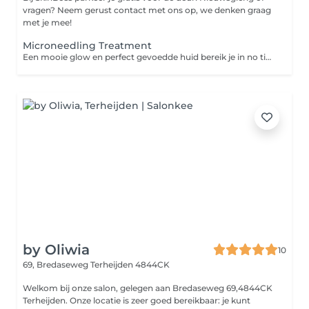
vragen? Neem gerust contact met ons op, we denken graag
met je mee!
Microneedling Treatment
Een mooie glow en perfect gevoedde huid bereik je in no time dankzij microneedling. De minuscule naaldjes perforeren de huid op zachte wijze en maken kleine kanaaltjes in jouw huidoppervlak. Onze op maat gemaakte voedings-cocktails dringen hierdoor tot diepe huidlagen en maken ultieme voeding mogelijk. Je ziet direct verschil dat in de dagen na jouw behandeling nóg mooier wordt!
by Oliwia
10
69, Bredaseweg
Terheijden 4844CK
Welkom bij onze salon, gelegen aan Bredaseweg 69,4844CK
Terheijden. Onze locatie is zeer goed bereikbaar: je kunt