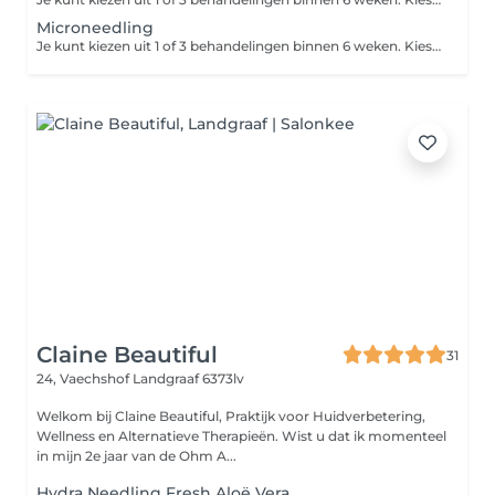
Microneedling
Je kunt kiezen uit 1 of 3 behandelingen binnen 6 weken. Kies je voor de kuur van 3 behandelingen? Inclusief ontsmetting en medisch serum. Let op: de aangegeven prijs is de prijs per zone. Bij microneedling worden er piepkleine kanaaltjes in de huid gemaakt door middel van naaldjes. Het zelfgenezend vermogen van de huid wordt aangewakkerd, waardoor er celvernieuwing plaatsvindt. Fijne lijntjes en rimpels vervagen hierdoor. Deze zones kunnen zeer goed worden behandeld: - Zone rondom de mond - Neus-lippenplooi - Fijne lijntjes bij het wanggebied
Claine Beautiful
31
24, Vaechshof
Landgraaf 6373lv
Welkom bij Claine Beautiful, Praktijk voor Huidverbetering,
Wellness en Alternatieve Therapieën. Wist u dat ik momenteel
in mijn 2e jaar van de Ohm A...
Hydra Needling Fresh Aloë Vera