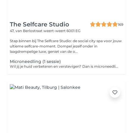
The Selfcare Studio
169
47, van Berlostraat
weert-weert 6001 EG
Stap binnen bij The Selfcare Studio: de social city spa voor jouw
ultieme selfcare-moment. Dompel jezelf onder in
laagdrempelige luxe, geniet van de o...
Microneedling (1 sessie)
Wil jij je huid verbeteren en verstevigen? Dan is microneedling de behandeling voor jou. Met minuscule naaldjes worden er kleine beschadigingen in de huid gemaakt. Hierdoor gaat de huid zich vernieuwen en wordt de aanmaak van collageen en elastine gestimuleerd. De voordelen: - Stimuleert huidvernieuwing en de aanmaak van collageen - Verzacht rimpels en pigmentvlekken - Herstelt de vochtbalans: hydratatie en een stralende huid! - Verkleint grove poriën: hierdoor krijg je een fijnere huidtextuur - Zorgt voor een gladde en frisse huid: een zijdezacht gevoel