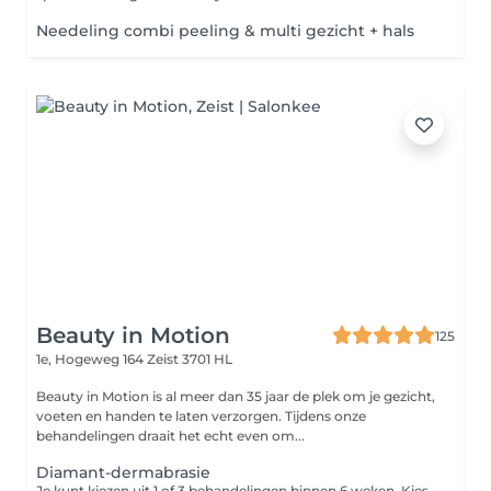
Needeling combi peeling & multi gezicht + hals
Beauty in Motion
125
1e, Hogeweg 164
Zeist 3701 HL
Beauty in Motion is al meer dan 35 jaar de plek om je gezicht,
voeten en handen te laten verzorgen. Tijdens onze
behandelingen draait het echt even om...
Diamant-dermabrasie
Je kunt kiezen uit 1 of 3 behandelingen binnen 6 weken. Kies je voor de kuur van 3 behandelingen? Je boekt dan via Treatwell de eerste behandeling. De vervolgafspraken maak je in de salon. Door middel van de diamanten slijpkoppen wordt het bovenste laagje van je huid 'afgeschaafd', waardoor het celvernieuwingsproces wordt bevorderd. Deze peelingbehandeling is geschikt bij grove poriën, rimpels, pigmentvlekken en acne-littekens, ook wanneer deze er al langer zitten.