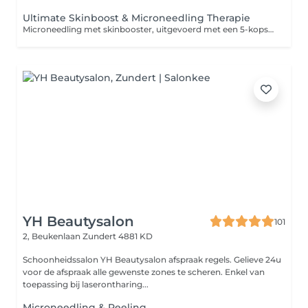
Ultimate Skinboost & Microneedling Therapie
Microneedling met skinbooster, uitgevoerd met een 5-kops naald van 1,5 mm, is een geavanceerde huidverjongingsbehandeling die de natuurlijke regeneratie van de huid stimuleert. Tijdens de behandeling worden microkanaaltjes in de huid gecreëerd, waardoor een voedende en herstellende serum wordt toegediend. Deze krachtige mix hydrateert diep, verbetert de huidstructuur en zorgt voor een stralende, frisse uitstraling. De combinatie van microneedling en skinboosters werkt effectief tegen pigmentvlekken, fijne lijntjes en rimpels. Het zorgt voor een stevigere, gladdere huid met een egale teint en herstelt de huid van binnenuit voor langdurige resultaten. Perfect voor wie op zoek is naar een jeugdige, gezonde uitstraling!
YH Beautysalon
101
2, Beukenlaan
Zundert 4881 KD
Schoonheidssalon YH Beautysalon afspraak regels. Gelieve 24u
voor de afspraak alle gewenste zones te scheren. Enkel van
toepassing bij laserontharing...
Microneedling & Peeling