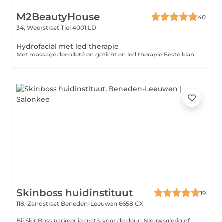
M2BeautyHouse
40
34, Weerstraat
Tiel 4001 LD
Hydrofacial met led therapie
Met massage decolleté en gezicht en led therapie Beste klant, Wij vragen u vriendelijk om zonder make-up naar uw gezichtsbehandeling te komen. Zo kunnen wij uw huid beter reinigen en het beste resultaat behalen. Bedankt voor uw medewerking!
Skinboss huidinstituut
19
118, Zandstraat
Beneden-Leeuwen 6658 CX
Bij SkinBoss parkeer je gratis voor de deur! Nieuwsgierig of