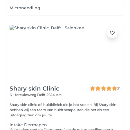
Microneedling
Shary skin Clinic
31
6, Herculesweg
Delft 2624 VM
Shary skin clinic dé huidkliniek die je laat stralen. Bij Shary skin
hebben wij een team van huidtherapeuten die het als een
uitdaging zien om jou te ...
Intake Dermapen
Wij werken met de Dermapen 4 en de microneedling pen van Meditopics. Dit kunt u ook los inboeken.