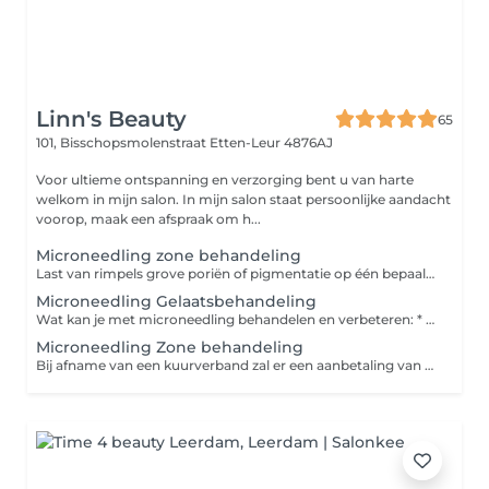
Linn's Beauty
65
101, Bisschopsmolenstraat
Etten-Leur 4876AJ
Voor ultieme ontspanning en verzorging bent u van harte
welkom in mijn salon. In mijn salon staat persoonlijke aandacht
voorop, maak een afspraak om h...
Microneedling zone behandeling
Last van rimpels grove poriën of pigmentatie op één bepaalde zone van het gezicht? Pak ze aan door middel van een microneedling zone behandeling.
Microneedling Gelaatsbehandeling
Wat kan je met microneedling behandelen en verbeteren: * grove poriën * fijne lijntjes en rimpels * littekens (zowel in het gelaat als op het lichaam) * hyperpigmentatie * verslapte huid * zwangerschapsstriemen * sinaasappelhuid Is de microneedling behandeling pijnlijk? Nee, het is niet pijnlijk, maar kan wel gevoelig zijn. Hoe de behandeling wordt ervaren, is verschillend per klant en de locatie van het te behandelen gebied. Direct na de behandeling kan de huid wat roze aanzien, daarnaast kan de huid wat droog, prikkelend en warm aanvoelen. Je kunt het gevoel vergelijken met een zonverbranding. Het huidgevoel trekt meestal binnen 24 tot 48 uur weg, de roze verkleuring trekt over het algemeen vrij snel weg. Lippen en ogen ook behandelen met nanoneedling ( zonder naaldjes) dit kan tegen een meerprijs van €19,95
Microneedling Zone behandeling
Bij afname van een kuurverband zal er een aanbetaling van 25% vooraf aan de behandeling worden gevraagd. U heeft keuze uit 10% korting op één 3- 4 -5 of 6 afspraken kuurverband bij een volledige betaling. Of een Gratis verzorgend Oil elixer serum voor thuis gebruik. Er is ook de mogelijkheid voor betaling in 2 termijnen.