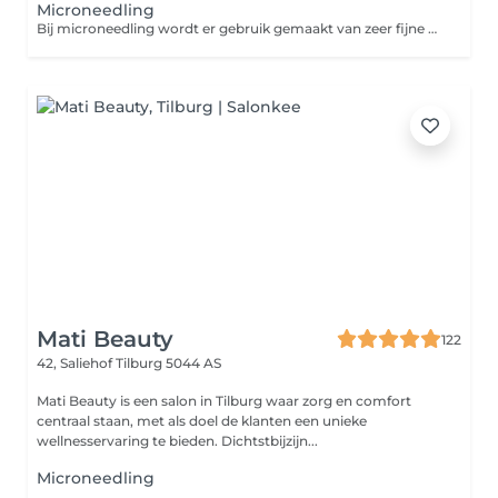
Microneedling
Bij microneedling wordt er gebruik gemaakt van zeer fijne naaldjes die op hoog tempo vibreren in de huid. Zo maken de naaldjes kleine verticale geultjes in de huid waardoor de aanmaak van collageen en elastine wordt gestimuleerd. Dit levert een egalere en stevigere huid op. Ook worden acnelittekens en fijne lijntjes minder zichtbaar. Bij microneedling met een dermaroller wordt er gebruik gemaakt van een roller uitgerust met hele fijne naaldjes. Hiermee wordt de huid als het ware 'beschadigd'. Dit stimuleert de huidvernieuwing, waardoor deze soepeler, egaler en stralender wordt. Het voordeel van een dermapen ten opzichte van een Dermaroller is dat je minder hersteltijd nodig hebt en dat de behandeling prettiger is om te ondergaan.
Mati Beauty
122
42, Saliehof
Tilburg 5044 AS
Mati Beauty is een salon in Tilburg waar zorg en comfort
centraal staan, met als doel de klanten een unieke
wellnesservaring te bieden. Dichtstbijzijn...
Microneedling