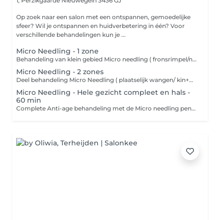
1, Perzikgaarde
Nieuwegein 3436 GJ
Op zoek naar een salon met een ontspannen, gemoedelijke
sfeer? Wil je ontspannen en huidverbetering in één? Voor
verschillende behandelingen kun je ...
Micro Needling - 1 zone
Behandeling van klein gebied Micro needling ( fronsrimpel/neus lipplooi/bovenlip/litteken) - Reingen van de huid - Micro needling gewenste gebied met intensief serum - Dag/nacht verzorging Microneedling is een cosmetische behandeling waarbij met een apparaat microscopisch kleine naaldjes over de huid gaan. Deze naaldjes prikken hele kleine gaatjes in de huid. Dit klinkt misschien heftig, maar deze "micro-wondjes" activeren het natuurlijke genezingsproces van het lichaam. Wat doet microneedling voor een strakkere huid? De kleine prikjes stimuleren het lichaam om: - Collageen aan te maken zorgt voor een stevigere huidstructuur - Elastine aan te maken helpt de huid om veerkrachtiger en soepeler te blijven - Celvernieuwing te bevorderen wat zorgt voor een frissere uitstraling Hierdoor wordt de huid: - Strakker - Gladder - Minder verslapt - Egaler in teint en textuur
Micro Needling - 2 zones
Deel behandeling Micro Needling ( plaatselijk wangen/ kin+mond+neuslipplooi / ogen / voorhoofd /hals) - Reingen van de huid - Micro needling gewenste gebied incl. intensief serum - Kalmerend masker - Dag/nacht verzorging Behandeling van klein gebied Micro needling ( fronsrimpel/neus lipplooi/bovenlip/litteken) - Reingen van de huid - Micro needling gewenste gebied met intensief serum - Dag/nacht verzorging Microneedling is een cosmetische behandeling waarbij met een apparaat microscopisch kleine naaldjes over de huid gaan. Deze naaldjes prikken hele kleine gaatjes in de huid. Dit klinkt misschien heftig, maar deze "micro-wondjes" activeren het natuurlijke genezingsproces van het lichaam. Wat doet microneedling voor een strakkere huid? De kleine prikjes stimuleren het lichaam om: - Collageen aan te maken zorgt voor een stevigere huidstructuur - Elastine aan te maken helpt de huid om veerkrachtiger en soepeler te blijven - Celvernieuwing te bevorderen wat zorgt voor een frissere uitstraling Hierdoor wordt de huid: - Strakker - Gladder - Minder verslapt - Egaler in teint en textuur
Micro Needling - Hele gezicht compleet en hals -
60 min
Complete Anti-age behandeling met de Micro needling pen. - Reinigen van de huid - Epileren/waxen wenkbrauwen - Milde peeling - Micro Needling totale gezicht en hals met gebruik van intensief ampul - Kalmerend masker - Massage nek/hals/decollete - Dag/nacht verzorging Behandeling van klein gebied Micro needling ( fronsrimpel/neus lipplooi/bovenlip/litteken) - Reingen van de huid - Micro needling gewenste gebied met intensief serum - Dag/nacht verzorging Microneedling is een cosmetische behandeling waarbij met een apparaat microscopisch kleine naaldjes over de huid gaan. Deze naaldjes prikken hele kleine gaatjes in de huid. Dit klinkt misschien heftig, maar deze "micro-wondjes" activeren het natuurlijke genezingsproces van het lichaam. Wat doet microneedling voor een strakkere huid? De kleine prikjes stimuleren het lichaam om: - Collageen aan te maken zorgt voor een stevigere huidstructuur - Elastine aan te maken helpt de huid om veerkrachtiger en soepeler te blijven - Celvernieuwing te bevorderen wat zorgt voor een frissere uitstraling Hierdoor wordt de huid: - Strakker - Gladder - Minder verslapt - Egaler in teint en textuur