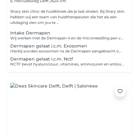
6, Herculesweg
Delft 2624 VM
Shary skin clinic dé huidkliniek die je laat stralen. Bij Shary skin
hebben wij een team van huidtherapeuten die het als een
uitdaging zien om jou te ...
Intake Dermapen
Wij werken met de Dermapen 4 en de microneedling pen van Meditopics. Dit kunt u ook los inboeken.
Dermapen gelaat i.c.m. Exosomen
Hierbij worden exosomen na de Dermapen aangebracht om het huidherstel te ondersteunen en de huidvernieuwing te stimuleren. Exosomen bevatten groeifactoren en signaalstoffen die de huid helpen bij herstel, collageenaanmaak en verbetering van de huidstructuur. Ideaal voor een doffere huid, fijne lijntjes, littekens en een egalere, stralende teint.
Dermapen gelaat i.c.m. Nctf
NCTF bevat hyaluronzuur, vitamines, aminozuren en antioxidanten die de huid intens hydrateren, de huidkwaliteit verbeteren en fijne lijntjes en een doffe teint helpen verminderen.