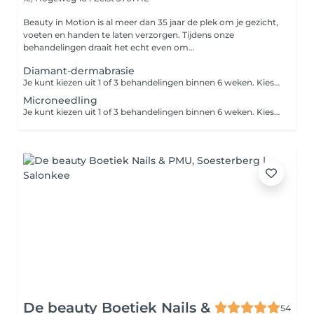
Beauty in Motion is al meer dan 35 jaar de plek om je gezicht,
voeten en handen te laten verzorgen. Tijdens onze
behandelingen draait het echt even om...
Diamant-dermabrasie
Je kunt kiezen uit 1 of 3 behandelingen binnen 6 weken. Kies je voor de kuur van 3 behandelingen? Je boekt dan via Treatwell de eerste behandeling. De vervolgafspraken maak je in de salon. Door middel van de diamanten slijpkoppen wordt het bovenste laagje van je huid 'afgeschaafd', waardoor het celvernieuwingsproces wordt bevorderd. Deze peelingbehandeling is geschikt bij grove poriën, rimpels, pigmentvlekken en acne-littekens, ook wanneer deze er al langer zitten.
Microneedling
Je kunt kiezen uit 1 of 3 behandelingen binnen 6 weken. Kies je voor de kuur van 3 behandelingen? Inclusief ontsmetting en medisch serum. Let op: de aangegeven prijs is de prijs per zone. Bij microneedling worden er piepkleine kanaaltjes in de huid gemaakt door middel van naaldjes. Het zelfgenezend vermogen van de huid wordt aangewakkerd, waardoor er celvernieuwing plaatsvindt. Fijne lijntjes en rimpels vervagen hierdoor. Deze zones kunnen zeer goed worden behandeld: - Zone rondom de mond - Neus-lippenplooi - Fijne lijntjes bij het wanggebied
De beauty Boetiek Nails &
54