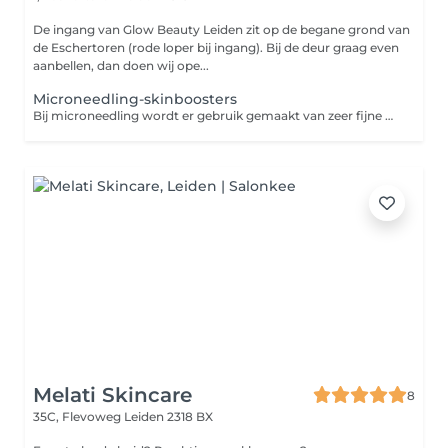
De ingang van Glow Beauty Leiden zit op de begane grond van
de Eschertoren (rode loper bij ingang). Bij de deur graag even
aanbellen, dan doen wij ope...
Microneedling-skinboosters
Bij microneedling wordt er gebruik gemaakt van zeer fijne naaldjes die op hoog tempo vibreren in de huid. Zo maken de naaldjes kleine verticale geultjes in de huid waardoor de aanmaak van collageen en elastine wordt gestimuleerd. Dit levert een egalere en stevigere huid op. Ook worden acnelittekens en fijne lijntjes minder zichtbaar. Wij bieden verschillende boosts voor de huid. Geadviseerd wordt om de behandelingen in kuurverband te doen. Ongeveer 2-4x waarbij er steeds een pauze is van 4 weken. In kuurverband kan er een pakketprijs worden afgenomen. Informeer naar de mogelijkheden. Op basis van de huidconditie bekijken we welke ingredienten gebruikt gaan worden. Vit C-boost De vitamine C boost, oftewel de Glow facial is een zeer populaire behandeling omwille van zijn hoge dosering aan vitamine C. De behandeling bij uitstek om de huid te versterken tegen schadelijke invloeden van de zon Deze behandeling zijn twee effectieve methodes gecombineerd in 1 behandeling; microneedling en een hoog gedoseerde vitamine C peeling. Door deze combinatie is de intensiteit hoger. Er wordt een vitamine C peeling aangebracht die dankzij de microneedling nog beter wordt opgenomen door de huid. Beide technieken hebben als doel het vernieuwen van de huid voor een egale huid en het verminderen van fijne lijntjes, zonschade, grove poriën en rimpels. Direct na de behandeling vertoont de huid een zeer mooie Glow. Hyaluronboost Is de huid vermoeid, futloos en vertoont deze fijne lijntjes en droogte? Dan is de hyaluronboost zeer geschikt! De microneedling wordt gecombineerd met een ultrageconcentreerd serum met hyaluronzuur, een mooie werkzame stof die bewezen een boost geeft aan de stevigheid van de huid ( collageenaanmaak ), een mooie glans geeft en de hydratatie bevordert.
Melati Skincare
8
35C, Flevoweg
Leiden 2318 BX