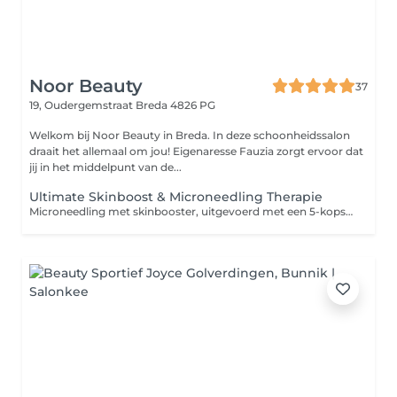
Noor Beauty
37
19, Oudergemstraat
Breda 4826 PG
Welkom bij Noor Beauty in Breda. In deze schoonheidssalon
draait het allemaal om jou! Eigenaresse Fauzia zorgt ervoor dat
jij in het middelpunt van de...
Ultimate Skinboost & Microneedling Therapie
Microneedling met skinbooster, uitgevoerd met een 5-kops naald van 1,5 mm, is een geavanceerde huidverjongingsbehandeling die de natuurlijke regeneratie van de huid stimuleert. Tijdens de behandeling worden microkanaaltjes in de huid gecreëerd, waardoor een voedende en herstellende serum wordt toegediend. Deze krachtige mix hydrateert diep, verbetert de huidstructuur en zorgt voor een stralende, frisse uitstraling. De combinatie van microneedling en skinboosters werkt effectief tegen pigmentvlekken, fijne lijntjes en rimpels. Het zorgt voor een stevigere, gladdere huid met een egale teint en herstelt de huid van binnenuit voor langdurige resultaten. Perfect voor wie op zoek is naar een jeugdige, gezonde uitstraling!