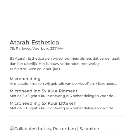
Atarah Esthetica
78, Parkweg
Voorburg 2271AM
Bij Atarah Esthetica zien wij schoonheid als iets dat verder gaat
dan het uiterlijk. Het is nauw verbonden met welzijn,
zelfvertrouwen en innerlijke r...
Microneedling
In ons salon maken wij gebruik van de MesoPen. Microneedling wordt ook wel Collageen Inductie Therapy genoemd. Hierbij worden kleine minuscule gaatjes in de huid gemaakt met de Mesopen, om zo collageen en elastin aanmaak te bevorderen. Tijdens de behandeling wordt er een speciaal serum gebruikt, die geschikt is voor microneedling. Het serum wordt als tussenstof gebruikt, zodat het soepel beweegt en het serum wordt direct in de huid opgenomen. Na acne kunnen er vervelende littekens achterblijven op de huid. Vooral na acne op het gezicht kunnen littekens en vlekjes achterblijven. Deze littekens en vlekjes kunnen effectief behandeld worden met microneedling behandelingen. Dit helpt goed tegen; Littekens vermindering Pigmentvlekken vermindering Lichte acne vermindering Rimpels/huidveroudering vermindering Grove poriën vermindering Verslapte huid strakker maken
Microneedling 5x Kuur Pigment
Met de 5 + 1 gratis kuur ontvang je 6 behandelingen voor de prijs van 5! Dit betekent dat je voor de prijs van 5 behandelingen een volledige kuur van 6 sessies kunt volgen. De behandelingen worden om de 4 á 6 weken gepland, zodat je optimaal resultaat kunt behalen. Dit is een ideale manier om je huid langdurig te verzorgen en te verbeteren, terwijl je profiteert van een korting op de totale prijs. Incl. Thuisproducten
Microneedling 5x Kuur Litteken
Met de 5 + 1 gratis kuur ontvang je 6 behandelingen voor de prijs van 5! Dit betekent dat je voor de prijs van 5 behandelingen een volledige kuur van 6 sessies kunt volgen. De behandelingen worden om de 4 á 6 weken gepland, zodat je optimaal resultaat kunt behalen. Dit is een ideale manier om je huid langdurig te verzorgen en te verbeteren, terwijl je profiteert van een korting op de totale prijs. Incl. Thuisproducten