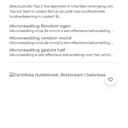
Beautystudio Top 2 Toe Specialist in Uiterlijke verzorging van
Top tot Teen in Leiden Ben je op zoek naar professionele
huidverbetering in Leiden? B...
Microneedling Rondom ogen
Microneedling rond de mond is een effectieve behandeling voor het verminderen van rimpels en het verstevigen van de huid, doordat de huid gestimuleerd wordt om meer collageen en elastine aan te maken Wat doet de eye-treatment microneedling? Bevordert de afvoer van overtollig lymfevocht Zorgt voor een betere doorbloeding Verbetert de spanning en permeabiliteit van vaatwand Bevordert afbraak van vetcellen Remt de pigmentaanmaak af Maakt de huid onder de ogen lichter
Microneedling rondom mond
Microneedling rond de mond is een effectieve behandeling voor het verminderen van rimpels en het verstevigen van de huid, doordat de huid gestimuleerd wordt om meer collageen en elastine aan te maken Wat doet de eye-treatment microneedling? Bevordert de afvoer van overtollig lymfevocht Zorgt voor een betere doorbloeding Verbetert de spanning en permeabiliteit van vaatwand Bevordert afbraak van vetcellen Remt de pigmentaanmaak af Maakt de huid onder de ogen lichter
Microneedling gezicht half
Microneedling is een effectieve behandeling voor het verminderen van rimpels en het verstevigen van de huid, doordat de huid gestimuleerd wordt om meer collageen en elastine aan te maken Het verminderd fijne lijntjes en grove porien Het verminderd pigmentvlekken en hyperpigmentatie door zonschade Het verbeterd de doorbloeding Het zorgt voor betere opname van werkzame stoffen en ingredienten uit uw producten Het verminderd rimpels en fijne lijntjes Voor het beste resultaat is een kuur van 3 of 6 behandelingen aan te raden in combinatie met producten voor thuis gebruik bij een kuur van 3 krijgt u 50% korting op een product pakket t.w.v. 155,- van Decaar voor thuisgebruik bij een kuur van van 6 krijgt u dit pakket GRATIS