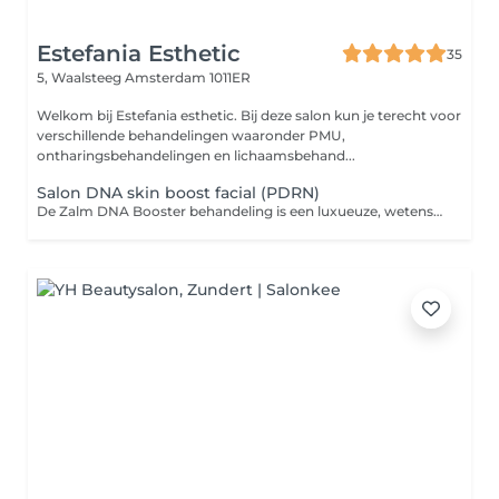
Estefania Esthetic
35
5, Waalsteeg
Amsterdam 1011ER
Welkom bij Estefania esthetic. Bij deze salon kun je terecht voor
verschillende behandelingen waaronder PMU,
ontharingsbehandelingen en lichaamsbehand...
Salon DNA skin boost facial (PDRN)
De Zalm DNA Booster behandeling is een luxueuze, wetenschappelijk onderbouwde huidverjongingsbehandeling die de huid van binnenuit herstelt en versterkt. Perfect voor wie op zoek is naar gladheid, stevigheid en een jeugdige uitstraling zonder invasieve ingrepen. The salmon DNA treatment is an injectable skin therapy based on polynucleotides derived from salmon DNA. These biocompatible substances are very similar to human DNA and have a powerful regenerative effect. The treatment does not focus on plumping up volume, but on improving skin quality from the inside out.