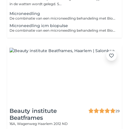
in de watten wordt gelegd. S...
Microneedling
De combinatie van een microneedling behandeling met Biopulse biedt krachtige voordelen voor je huid: 1. Verbeterde collageenproductie: Microneedling stimuleert de aanmaak van collageen, terwijl Biopulse de huid beter doorbloedt en de cellen diepere herstelprocessen activeert. 2. Diepe hydratatie: Biopulse zorgt ervoor dat actieve werkstoffen, zoals serums, beter in de huid kunnen doordringen, waardoor de huid intensief gehydrateerd wordt. 3. Sneller herstel: De Biopulse behandeling versnelt het herstelproces van de huid na microneedling, waardoor de resultaten sneller zichtbaar zijn. 4. Verbeterde huidtextuur en teint: Deze combinatie vermindert fijne lijntjes, vergroot de stevigheid van de huid en zorgt voor een stralende, egalere teint. Door microneedling te combineren met Biopulse haal je het maximale uit je behandeling voor een gezondere, stralende huid!
Microneedling icm biopulse
De combinatie van een microneedling behandeling met Biopulse biedt krachtige voordelen voor je huid: 1. Verbeterde collageenproductie: Microneedling stimuleert de aanmaak van collageen, terwijl Biopulse de huid beter doorbloedt en de cellen diepere herstelprocessen activeert. 2. Diepe hydratatie: Biopulse zorgt ervoor dat actieve werkstoffen, zoals serums, beter in de huid kunnen doordringen, waardoor de huid intensief gehydrateerd wordt. 3. Sneller herstel: De Biopulse behandeling versnelt het herstelproces van de huid na microneedling, waardoor de resultaten sneller zichtbaar zijn. 4. Verbeterde huidtextuur en teint: Deze combinatie vermindert fijne lijntjes, vergroot de stevigheid van de huid en zorgt voor een stralende, egalere teint. Door microneedling te combineren met Biopulse haal je het maximale uit je behandeling voor een gezondere, stralende huid!
Beauty institute
29
Beatframes
16A, Wagenweg
Haarlem 2012 ND