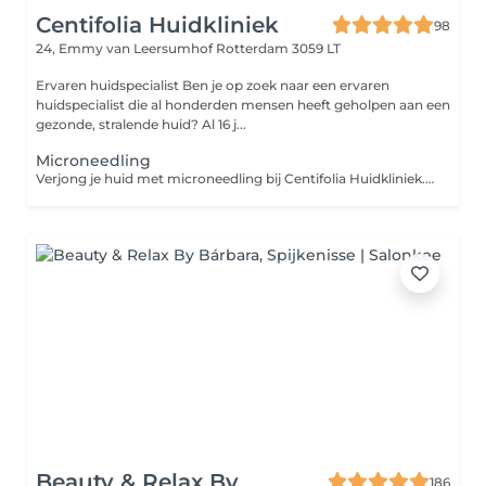
Centifolia Huidkliniek
98
24, Emmy van Leersumhof
Rotterdam 3059 LT
Ervaren huidspecialist Ben je op zoek naar een ervaren
huidspecialist die al honderden mensen heeft geholpen aan een
gezonde, stralende huid? Al 16 j...
Microneedling
Verjong je huid met microneedling bij Centifolia Huidkliniek. Verminder rimpels, littekens en poriën en ervaar een egalere huid, met een minimale hersteltijd. Heb jij last van een doffe teint, fijne lijntjes, littekens of een onregelmatige huidstructuur? Dan kan microneedling een oplossing zijn. Microneedling is een effectieve huidverbeterende behandeling waarbij met een gecontroleerd apparaat op hoge snelheid met minuscule naaldjes kleine kanaaltjes in de huid worden gemaakt. Hierdoor treedt celvernieuwing op en wordt de huid gestimuleerd om collageen en elastine aan te maken. Het resultaat: een stevigere, gladdere en egalere huid. Onze microneedling behandeling begint altijd met een grondige huidanalyse door onze ervaren specialist. Zo bepalen we precies wat jouw huid nodig heeft. Tijdens de behandeling wordt de huid eerst gereinigd, oneffenheden worden verwijderd, de huid wordt gedesinfecteerd. Daarna maken we gecontroleerde microperforaties in de huid. We verdelen de huid in zones en passen de naalddiepte per gebied aan. Dit gebeurt met horizontale, verticale en diagonale bewegingen, waardoor de huid overal gelijkmatig behandeld wordt. Vaak voelt dit als een licht prikkelend of schurend gevoel, maar verdoving is meestal niet nodig. Het serum en de tussenstof wordt na het microneedling ingemasseerd om de doorbloeding nog beter te stimuleren. Als laatste ga je onder ledlamp.
Beauty & Relax By
186