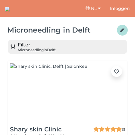
NL
Inloggen
Microneedling
in
Delft
Filter
Microneedling
in
Delft
Shary skin Clinic
31