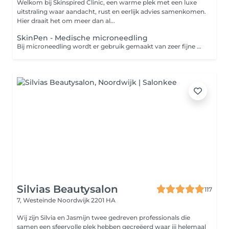
Welkom bij Skinspired Clinic, een warme plek met een luxe
uitstraling waar aandacht, rust en eerlijk advies samenkomen.
Hier draait het om meer dan al...
SkinPen - Medische microneedling
Bij microneedling wordt er gebruik gemaakt van zeer fijne naaldjes die op hoog tempo vibreren in de huid. Zo maken de naaldjes kleine verticale geultjes in de huid waardoor de aanmaak van collageen en elastine wordt gestimuleerd. Dit levert een egalere en stevigere huid op. Ook worden acnelittekens en fijne lijntjes minder zichtbaar. Bij microneedling met een dermaroller wordt er gebruik gemaakt van een roller uitgerust met hele fijne naaldjes. Hiermee wordt de huid als het ware 'beschadigd'. Dit stimuleert de huidvernieuwing, waardoor deze soepeler, egaler en stralender wordt. Het voordeel van een dermapen ten opzichte van een Dermaroller is dat je minder hersteltijd nodig hebt en dat de behandeling prettiger is om te ondergaan.
Silvias Beautysalon
117
7, Westeinde
Noordwijk 2201 HA
Wij zijn Silvia en Jasmijn twee gedreven professionals die
samen een sfeervolle plek hebben gecreëerd waar jij helemaal