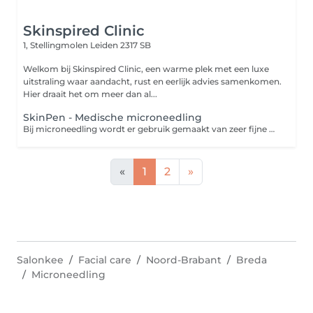
Skinspired Clinic
1, Stellingmolen
Leiden 2317 SB
Welkom bij Skinspired Clinic, een warme plek met een luxe
uitstraling waar aandacht, rust en eerlijk advies samenkomen.
Hier draait het om meer dan al...
SkinPen - Medische microneedling
Bij microneedling wordt er gebruik gemaakt van zeer fijne naaldjes die op hoog tempo vibreren in de huid. Zo maken de naaldjes kleine verticale geultjes in de huid waardoor de aanmaak van collageen en elastine wordt gestimuleerd. Dit levert een egalere en stevigere huid op. Ook worden acnelittekens en fijne lijntjes minder zichtbaar. Bij microneedling met een dermaroller wordt er gebruik gemaakt van een roller uitgerust met hele fijne naaldjes. Hiermee wordt de huid als het ware 'beschadigd'. Dit stimuleert de huidvernieuwing, waardoor deze soepeler, egaler en stralender wordt. Het voordeel van een dermapen ten opzichte van een Dermaroller is dat je minder hersteltijd nodig hebt en dat de behandeling prettiger is om te ondergaan.
«
1
2
»
Salonkee
Facial care
Noord-Brabant
Breda
Microneedling