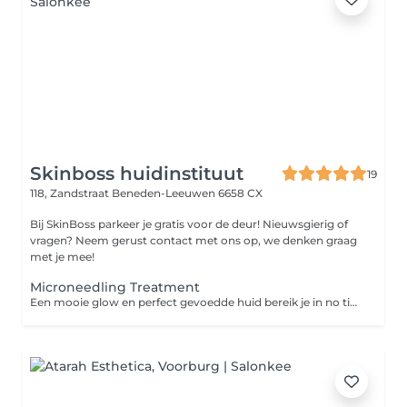
Skinboss huidinstituut
19
118, Zandstraat
Beneden-Leeuwen 6658 CX
Bij SkinBoss parkeer je gratis voor de deur! Nieuwsgierig of
vragen? Neem gerust contact met ons op, we denken graag
met je mee!
Microneedling Treatment
Een mooie glow en perfect gevoedde huid bereik je in no time dankzij microneedling. De minuscule naaldjes perforeren de huid op zachte wijze en maken kleine kanaaltjes in jouw huidoppervlak. Onze op maat gemaakte voedings-cocktails dringen hierdoor tot diepe huidlagen en maken ultieme voeding mogelijk. Je ziet direct verschil dat in de dagen na jouw behandeling nóg mooier wordt!