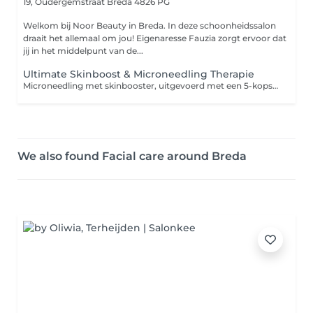
19, Oudergemstraat
Breda 4826 PG
Welkom bij Noor Beauty in Breda. In deze schoonheidssalon
draait het allemaal om jou! Eigenaresse Fauzia zorgt ervoor dat
jij in het middelpunt van de...
Ultimate Skinboost & Microneedling Therapie
Microneedling met skinbooster, uitgevoerd met een 5-kops naald van 1,5 mm, is een geavanceerde huidverjongingsbehandeling die de natuurlijke regeneratie van de huid stimuleert. Tijdens de behandeling worden microkanaaltjes in de huid gecreëerd, waardoor een voedende en herstellende serum wordt toegediend. Deze krachtige mix hydrateert diep, verbetert de huidstructuur en zorgt voor een stralende, frisse uitstraling. De combinatie van microneedling en skinboosters werkt effectief tegen pigmentvlekken, fijne lijntjes en rimpels. Het zorgt voor een stevigere, gladdere huid met een egale teint en herstelt de huid van binnenuit voor langdurige resultaten. Perfect voor wie op zoek is naar een jeugdige, gezonde uitstraling!
We also found Facial care around Breda