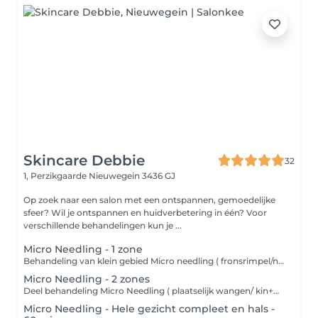
Skincare Debbie
32
1, Perzikgaarde
Nieuwegein 3436 GJ
Op zoek naar een salon met een ontspannen, gemoedelijke
sfeer? Wil je ontspannen en huidverbetering in één? Voor
verschillende behandelingen kun je ...
Micro Needling - 1 zone
Behandeling van klein gebied Micro needling ( fronsrimpel/neus lipplooi/bovenlip/litteken) - Reingen van de huid - Micro needling gewenste gebied met intensief serum - Dag/nacht verzorging Microneedling is een cosmetische behandeling waarbij met een apparaat microscopisch kleine naaldjes over de huid gaan. Deze naaldjes prikken hele kleine gaatjes in de huid. Dit klinkt misschien heftig, maar deze "micro-wondjes" activeren het natuurlijke genezingsproces van het lichaam. Wat doet microneedling voor een strakkere huid? De kleine prikjes stimuleren het lichaam om: - Collageen aan te maken zorgt voor een stevigere huidstructuur - Elastine aan te maken helpt de huid om veerkrachtiger en soepeler te blijven - Celvernieuwing te bevorderen wat zorgt voor een frissere uitstraling Hierdoor wordt de huid: - Strakker - Gladder - Minder verslapt - Egaler in teint en textuur
Micro Needling - 2 zones
Deel behandeling Micro Needling ( plaatselijk wangen/ kin+mond+neuslipplooi / ogen / voorhoofd /hals) - Reingen van de huid - Micro needling gewenste gebied incl. intensief serum - Kalmerend masker - Dag/nacht verzorging Behandeling van klein gebied Micro needling ( fronsrimpel/neus lipplooi/bovenlip/litteken) - Reingen van de huid - Micro needling gewenste gebied met intensief serum - Dag/nacht verzorging Microneedling is een cosmetische behandeling waarbij met een apparaat microscopisch kleine naaldjes over de huid gaan. Deze naaldjes prikken hele kleine gaatjes in de huid. Dit klinkt misschien heftig, maar deze "micro-wondjes" activeren het natuurlijke genezingsproces van het lichaam. Wat doet microneedling voor een strakkere huid? De kleine prikjes stimuleren het lichaam om: - Collageen aan te maken zorgt voor een stevigere huidstructuur - Elastine aan te maken helpt de huid om veerkrachtiger en soepeler te blijven - Celvernieuwing te bevorderen wat zorgt voor een frissere uitstraling Hierdoor wordt de huid: - Strakker - Gladder - Minder verslapt - Egaler in teint en textuur
Micro Needling - Hele gezicht compleet en hals -