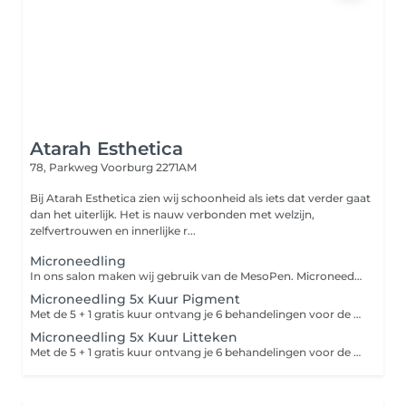
Atarah Esthetica
78, Parkweg
Voorburg 2271AM
Bij Atarah Esthetica zien wij schoonheid als iets dat verder gaat
dan het uiterlijk. Het is nauw verbonden met welzijn,
zelfvertrouwen en innerlijke r...
Microneedling
In ons salon maken wij gebruik van de MesoPen. Microneedling wordt ook wel Collageen Inductie Therapy genoemd. Hierbij worden kleine minuscule gaatjes in de huid gemaakt met de Mesopen, om zo collageen en elastin aanmaak te bevorderen. Tijdens de behandeling wordt er een speciaal serum gebruikt, die geschikt is voor microneedling. Het serum wordt als tussenstof gebruikt, zodat het soepel beweegt en het serum wordt direct in de huid opgenomen. Na acne kunnen er vervelende littekens achterblijven op de huid. Vooral na acne op het gezicht kunnen littekens en vlekjes achterblijven. Deze littekens en vlekjes kunnen effectief behandeld worden met microneedling behandelingen. Dit helpt goed tegen; Littekens vermindering Pigmentvlekken vermindering Lichte acne vermindering Rimpels/huidveroudering vermindering Grove poriën vermindering Verslapte huid strakker maken
Microneedling 5x Kuur Pigment
Met de 5 + 1 gratis kuur ontvang je 6 behandelingen voor de prijs van 5! Dit betekent dat je voor de prijs van 5 behandelingen een volledige kuur van 6 sessies kunt volgen. De behandelingen worden om de 4 á 6 weken gepland, zodat je optimaal resultaat kunt behalen. Dit is een ideale manier om je huid langdurig te verzorgen en te verbeteren, terwijl je profiteert van een korting op de totale prijs. Incl. Thuisproducten
Microneedling 5x Kuur Litteken
Met de 5 + 1 gratis kuur ontvang je 6 behandelingen voor de prijs van 5! Dit betekent dat je voor de prijs van 5 behandelingen een volledige kuur van 6 sessies kunt volgen. De behandelingen worden om de 4 á 6 weken gepland, zodat je optimaal resultaat kunt behalen. Dit is een ideale manier om je huid langdurig te verzorgen en te verbeteren, terwijl je profiteert van een korting op de totale prijs. Incl. Thuisproducten