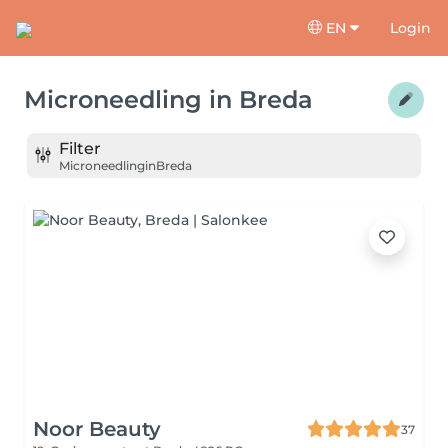
EN
Login
Microneedling
in
Breda
Filter
Microneedling
in
Breda
Noor Beauty
37