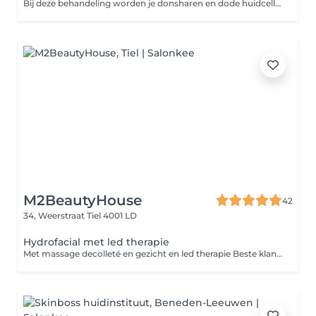
Bij deze behandeling worden je donsharen en dode huidcellen verwijderd van je gezicht met een speciale scalpel voor dermaplanning. Het mesje schraapt alle dode huidcellen en donsharen weg, waardoor je een zachte en gladde huid krijgt met een heldere teint.
M2BeautyHouse
42
34, Weerstraat
Tiel 4001 LD
Hydrofacial met led therapie
Met massage decolleté en gezicht en led therapie Beste klant, Wij vragen u vriendelijk om zonder make-up naar uw gezichtsbehandeling te komen. Zo kunnen wij uw huid beter reinigen en het beste resultaat behalen. Bedankt voor uw medewerking!