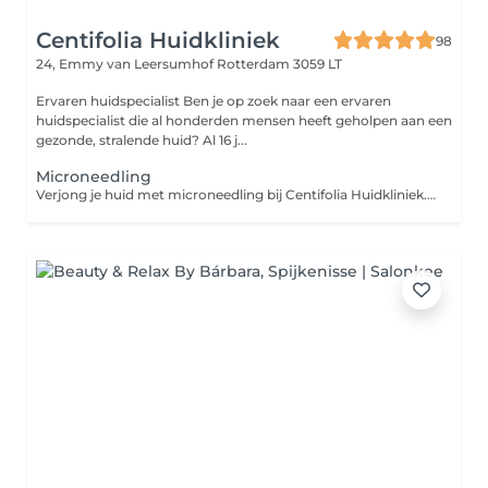
Centifolia Huidkliniek
98
24, Emmy van Leersumhof
Rotterdam 3059 LT
Ervaren huidspecialist Ben je op zoek naar een ervaren
huidspecialist die al honderden mensen heeft geholpen aan een
gezonde, stralende huid? Al 16 j...
Microneedling
Verjong je huid met microneedling bij Centifolia Huidkliniek. Verminder rimpels, littekens en poriën en ervaar een egalere huid, met een minimale hersteltijd. Heb jij last van een doffe teint, fijne lijntjes, littekens of een onregelmatige huidstructuur? Dan kan microneedling een oplossing zijn. Microneedling is een effectieve huidverbeterende behandeling waarbij met een gecontroleerd apparaat op hoge snelheid met minuscule naaldjes kleine kanaaltjes in de huid worden gemaakt. Hierdoor treedt celvernieuwing op en wordt de huid gestimuleerd om collageen en elastine aan te maken. Het resultaat: een stevigere, gladdere en egalere huid. Onze microneedling behandeling begint altijd met een grondige huidanalyse door onze ervaren specialist. Zo bepalen we precies wat jouw huid nodig heeft. Tijdens de behandeling wordt de huid eerst gereinigd, oneffenheden worden verwijderd, de huid wordt gedesinfecteerd. Daarna maken we gecontroleerde microperforaties in de huid. We verdelen de huid in zones en passen de naalddiepte per gebied aan. Dit gebeurt met horizontale, verticale en diagonale bewegingen, waardoor de huid overal gelijkmatig behandeld wordt. Vaak voelt dit als een licht prikkelend of schurend gevoel, maar verdoving is meestal niet nodig. Het serum en de tussenstof wordt na het microneedling ingemasseerd om de doorbloeding nog beter te stimuleren. Als laatste ga je onder ledlamp.