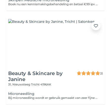
Skinpen Medische microneedling
Boek nu een kennismakingsbehandeling en betaal €99 ipv €200
Beauty & Skincare by
31
Janine
31, Nieuwsteeg
Tricht 4196AK
Microneedling
Bij microneedling wordt er gebruik gemaakt van zeer fijne naaldjes die op hoog tempo vibreren in de huid. Zo maken de naaldjes kleine verticale geultjes in de huid waardoor de aanmaak van collageen en elastine wordt gestimuleerd. Dit levert een egalere en stevigere huid op. Ook worden acnelittekens en fijne lijntjes minder zichtbaar. Bij microneedling met een dermaroller wordt er gebruik gemaakt van een roller uitgerust met hele fijne naaldjes. Hiermee wordt de huid als het ware 'beschadigd'. Dit stimuleert de huidvernieuwing, waardoor deze soepeler, egaler en stralender wordt. Het voordeel van een dermapen ten opzichte van een Dermaroller is dat je minder hersteltijd nodig hebt en dat de behandeling prettiger is om te ondergaan.