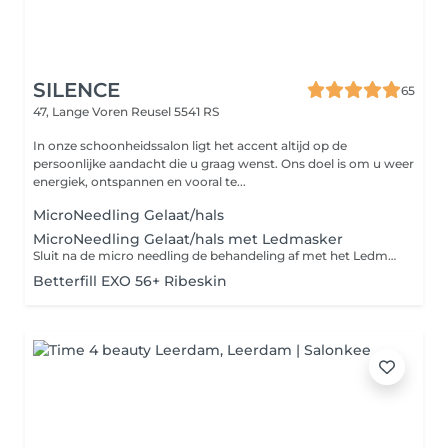
SILENCE
65
47, Lange Voren
Reusel 5541 RS
In onze schoonheidssalon ligt het accent altijd op de
persoonlijke aandacht die u graag wenst. Ons doel is om u weer
energiek, ontspannen en vooral te...
MicroNeedling Gelaat/hals
MicroNeedling Gelaat/hals met Ledmasker
Sluit na de micro needling de behandeling af met het Ledmasker van dermapen. Dit is een niet-invasieve lichttherapiebehandeling voor het verminderen van fijne lijntjes en rimpels, ouderdomsvlekken, zonneschade, pigmentvlekken en het verbeteren van de huidtextuur/littekens. Het Dermapen LED masker maakt gebruik van de nieuwste wetenschappelijke ontwikkelingen en onderzoek op het gebied van lichttherapie om uw LED-behandeling volledig te optimaliseren, waarbij niet alleen rood licht wordt gebruikt, maar ook bijna-infraroodlicht. Het LED Masker wordt gebruikt in combinatie met de speciaal hiervoor ontworpen Lumafuse Hydrogel masker. Het Lumafuse Hydrogel masker absorbeert het LED licht voor verbeterde penetratie van zowel de actieve stoffen als het licht. Het Dermapen LED masker maakt gebruik van de nieuwste wetenschappelijke ontwikkelingen en onderzoek op het gebied van lichttherapie om uw led-behandeling volledig te optimaliseren. Een enkele sessie van 10 minuten van de Dermapen LED masker laat je huid voller, meer gehydrateerd en verfrist aanvoelen. Deze resultaten verbeteren bij herhaald gebruik.
Betterfill EXO 56+ Ribeskin