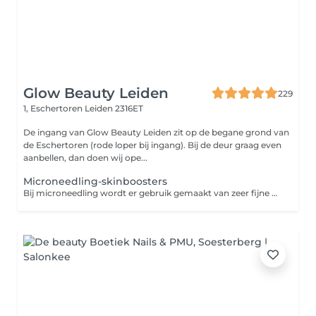
Glow Beauty Leiden
229
1, Eschertoren
Leiden 2316ET
De ingang van Glow Beauty Leiden zit op de begane grond van
de Eschertoren (rode loper bij ingang). Bij de deur graag even
aanbellen, dan doen wij ope...
Microneedling-skinboosters
Bij microneedling wordt er gebruik gemaakt van zeer fijne naaldjes die op hoog tempo vibreren in de huid. Zo maken de naaldjes kleine verticale geultjes in de huid waardoor de aanmaak van collageen en elastine wordt gestimuleerd. Dit levert een egalere en stevigere huid op. Ook worden acnelittekens en fijne lijntjes minder zichtbaar. Wij bieden verschillende boosts voor de huid. Geadviseerd wordt om de behandelingen in kuurverband te doen. Ongeveer 2-4x waarbij er steeds een pauze is van 4 weken. In kuurverband kan er een pakketprijs worden afgenomen. Informeer naar de mogelijkheden. Op basis van de huidconditie bekijken we welke ingredienten gebruikt gaan worden. Vit C-boost De vitamine C boost, oftewel de Glow facial is een zeer populaire behandeling omwille van zijn hoge dosering aan vitamine C. De behandeling bij uitstek om de huid te versterken tegen schadelijke invloeden van de zon Deze behandeling zijn twee effectieve methodes gecombineerd in 1 behandeling; microneedling en een hoog gedoseerde vitamine C peeling. Door deze combinatie is de intensiteit hoger. Er wordt een vitamine C peeling aangebracht die dankzij de microneedling nog beter wordt opgenomen door de huid. Beide technieken hebben als doel het vernieuwen van de huid voor een egale huid en het verminderen van fijne lijntjes, zonschade, grove poriën en rimpels. Direct na de behandeling vertoont de huid een zeer mooie Glow. Hyaluronboost Is de huid vermoeid, futloos en vertoont deze fijne lijntjes en droogte? Dan is de hyaluronboost zeer geschikt! De microneedling wordt gecombineerd met een ultrageconcentreerd serum met hyaluronzuur, een mooie werkzame stof die bewezen een boost geeft aan de stevigheid van de huid ( collageenaanmaak ), een mooie glans geeft en de hydratatie bevordert.