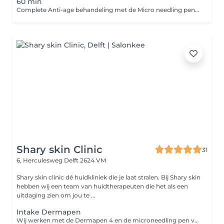
60 min
Complete Anti-age behandeling met de Micro needling pen. - Reinigen van de huid - Epileren/waxen wenkbrauwen - Milde peeling - Micro Needling totale gezicht en hals met gebruik van intensief ampul - Kalmerend masker - Massage nek/hals/decollete - Dag/nacht verzorging Behandeling van klein gebied Micro needling ( fronsrimpel/neus lipplooi/bovenlip/litteken) - Reingen van de huid - Micro needling gewenste gebied met intensief serum - Dag/nacht verzorging Microneedling is een cosmetische behandeling waarbij met een apparaat microscopisch kleine naaldjes over de huid gaan. Deze naaldjes prikken hele kleine gaatjes in de huid. Dit klinkt misschien heftig, maar deze "micro-wondjes" activeren het natuurlijke genezingsproces van het lichaam. Wat doet microneedling voor een strakkere huid? De kleine prikjes stimuleren het lichaam om: - Collageen aan te maken zorgt voor een stevigere huidstructuur - Elastine aan te maken helpt de huid om veerkrachtiger en soepeler te blijven - Celvernieuwing te bevorderen wat zorgt voor een frissere uitstraling Hierdoor wordt de huid: - Strakker - Gladder - Minder verslapt - Egaler in teint en textuur
Shary skin Clinic
31
6, Herculesweg
Delft 2624 VM
Shary skin clinic dé huidkliniek die je laat stralen. Bij Shary skin
hebben wij een team van huidtherapeuten die het als een
uitdaging zien om jou te ...
Intake Dermapen
Wij werken met de Dermapen 4 en de microneedling pen van Meditopics. Dit kunt u ook los inboeken.