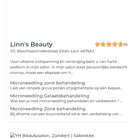
Linn's Beauty
65
101, Bisschopsmolenstraat
Etten-Leur 4876AJ
Voor ultieme ontspanning en verzorging bent u van harte
welkom in mijn salon. In mijn salon staat persoonlijke aandacht
voorop, maak een afspraak om h...
Microneedling zone behandeling
Last van rimpels grove poriën of pigmentatie op één bepaalde zone van het gezicht? Pak ze aan door middel van een microneedling zone behandeling.
Microneedling Gelaatsbehandeling
Wat kan je met microneedling behandelen en verbeteren: * grove poriën * fijne lijntjes en rimpels * littekens (zowel in het gelaat als op het lichaam) * hyperpigmentatie * verslapte huid * zwangerschapsstriemen * sinaasappelhuid Is de microneedling behandeling pijnlijk? Nee, het is niet pijnlijk, maar kan wel gevoelig zijn. Hoe de behandeling wordt ervaren, is verschillend per klant en de locatie van het te behandelen gebied. Direct na de behandeling kan de huid wat roze aanzien, daarnaast kan de huid wat droog, prikkelend en warm aanvoelen. Je kunt het gevoel vergelijken met een zonverbranding. Het huidgevoel trekt meestal binnen 24 tot 48 uur weg, de roze verkleuring trekt over het algemeen vrij snel weg. Lippen en ogen ook behandelen met nanoneedling ( zonder naaldjes) dit kan tegen een meerprijs van €19,95
Microneedling Zone behandeling
Bij afname van een kuurverband zal er een aanbetaling van 25% vooraf aan de behandeling worden gevraagd. U heeft keuze uit 10% korting op één 3- 4 -5 of 6 afspraken kuurverband bij een volledige betaling. Of een Gratis verzorgend Oil elixer serum voor thuis gebruik. Er is ook de mogelijkheid voor betaling in 2 termijnen.