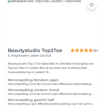
Beautystudio Top2Toe
284
5, Wagnerplein
Leiden 2324GB
Beautystudio Top 2 Toe Specialist in Uiterlijke verzorging van
Top tot Teen in Leiden Ben je op zoek naar professionele
huidverbetering in Leiden? B...
Microneedling Rondom ogen
Microneedling rond de mond is een effectieve behandeling voor het verminderen van rimpels en het verstevigen van de huid, doordat de huid gestimuleerd wordt om meer collageen en elastine aan te maken Wat doet de eye-treatment microneedling? Bevordert de afvoer van overtollig lymfevocht Zorgt voor een betere doorbloeding Verbetert de spanning en permeabiliteit van vaatwand Bevordert afbraak van vetcellen Remt de pigmentaanmaak af Maakt de huid onder de ogen lichter
Microneedling rondom mond
Microneedling rond de mond is een effectieve behandeling voor het verminderen van rimpels en het verstevigen van de huid, doordat de huid gestimuleerd wordt om meer collageen en elastine aan te maken Wat doet de eye-treatment microneedling? Bevordert de afvoer van overtollig lymfevocht Zorgt voor een betere doorbloeding Verbetert de spanning en permeabiliteit van vaatwand Bevordert afbraak van vetcellen Remt de pigmentaanmaak af Maakt de huid onder de ogen lichter
Microneedling gezicht half
Microneedling is een effectieve behandeling voor het verminderen van rimpels en het verstevigen van de huid, doordat de huid gestimuleerd wordt om meer collageen en elastine aan te maken Het verminderd fijne lijntjes en grove porien Het verminderd pigmentvlekken en hyperpigmentatie door zonschade Het verbeterd de doorbloeding Het zorgt voor betere opname van werkzame stoffen en ingredienten uit uw producten Het verminderd rimpels en fijne lijntjes Voor het beste resultaat is een kuur van 3 of 6 behandelingen aan te raden in combinatie met producten voor thuis gebruik bij een kuur van 3 krijgt u 50% korting op een product pakket t.w.v. 155,- van Decaar voor thuisgebruik bij een kuur van van 6 krijgt u dit pakket GRATIS