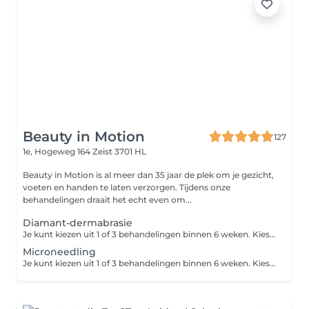
Beauty in Motion
127
1e, Hogeweg 164
Zeist 3701 HL
Beauty in Motion is al meer dan 35 jaar de plek om je gezicht,
voeten en handen te laten verzorgen. Tijdens onze
behandelingen draait het echt even om...
Diamant-dermabrasie
Je kunt kiezen uit 1 of 3 behandelingen binnen 6 weken. Kies je voor de kuur van 3 behandelingen? Je boekt dan via Treatwell de eerste behandeling. De vervolgafspraken maak je in de salon. Door middel van de diamanten slijpkoppen wordt het bovenste laagje van je huid 'afgeschaafd', waardoor het celvernieuwingsproces wordt bevorderd. Deze peelingbehandeling is geschikt bij grove poriën, rimpels, pigmentvlekken en acne-littekens, ook wanneer deze er al langer zitten.
Microneedling
Je kunt kiezen uit 1 of 3 behandelingen binnen 6 weken. Kies je voor de kuur van 3 behandelingen? Inclusief ontsmetting en medisch serum. Let op: de aangegeven prijs is de prijs per zone. Bij microneedling worden er piepkleine kanaaltjes in de huid gemaakt door middel van naaldjes. Het zelfgenezend vermogen van de huid wordt aangewakkerd, waardoor er celvernieuwing plaatsvindt. Fijne lijntjes en rimpels vervagen hierdoor. Deze zones kunnen zeer goed worden behandeld: - Zone rondom de mond - Neus-lippenplooi - Fijne lijntjes bij het wanggebied