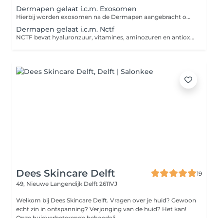
Dermapen gelaat i.c.m. Exosomen
Hierbij worden exosomen na de Dermapen aangebracht om het huidherstel te ondersteunen en de huidvernieuwing te stimuleren. Exosomen bevatten groeifactoren en signaalstoffen die de huid helpen bij herstel, collageenaanmaak en verbetering van de huidstructuur. Ideaal voor een doffere huid, fijne lijntjes, littekens en een egalere, stralende teint.
Dermapen gelaat i.c.m. Nctf
NCTF bevat hyaluronzuur, vitamines, aminozuren en antioxidanten die de huid intens hydrateren, de huidkwaliteit verbeteren en fijne lijntjes en een doffe teint helpen verminderen.
Dees Skincare Delft
19
49, Nieuwe Langendijk
Delft 2611VJ
Welkom bij Dees Skincare Delft. Vragen over je huid? Gewoon
echt zin in ontspanning? Verjonging van de huid? Het kan!
Onze huidverbeterende behandeli...