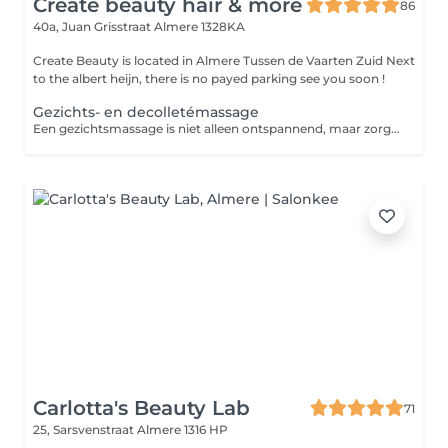
Create beauty hair & more
86
40a, Juan Grisstraat
Almere 1328KA
Create Beauty is located in Almere Tussen de Vaarten Zuid Next
to the albert heijn, there is no payed parking see you soon !
Gezichts- en decolletémassage
Een gezichtsmassage is niet alleen ontspannend, maar zorgt ook voor betere doorbloeding van het gezicht. Hierdoor wordt het huidherstellend vermogen gestimuleerd en ziet de huid er frisser en stralend uit.
Carlotta's Beauty Lab
71
25, Sarsvenstraat
Almere 1316 HP