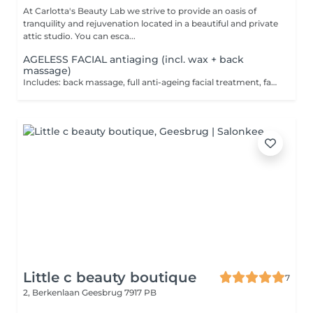
At Carlotta's Beauty Lab we strive to provide an oasis of
tranquility and rejuvenation located in a beautiful and private
attic studio. You can esca...
AGELESS FACIAL antiaging (incl. wax + back
massage)
Includes: back massage, full anti-ageing facial treatment, facial deep tissue massage, neck-, shoulders- and arm massage. Crafted to deliver a radiant skin through stimulation of cellular renewal. The treatment begins with a soft back massage designed to energise and revitalise the body's natural rhythm followed by a personalized facial treatment with deep tissue face massage designed to slow the ageing process of the skin.
Little c beauty boutique
7
2, Berkenlaan
Geesbrug 7917 PB