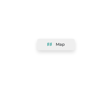
Map
Company
Support
Team
&
Careers
Information for salons