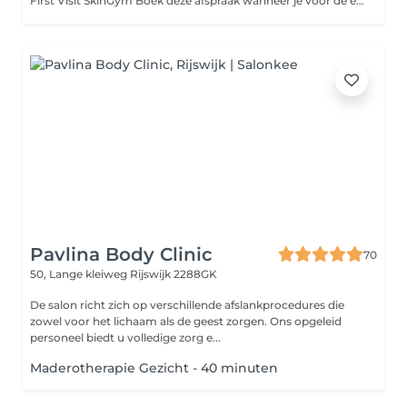
First Visit SkinGym Boek deze afspraak wanneer je voor de eerste keer een SkinGym bij ons ondergaat. Tijdens deze eerste afspraak nemen we extra tijd om jouw huid goed te analyseren, jouw wensen en doelen te bespreken en alle SkinGym-opties duidelijk aan je uit te leggen. Zo kunnen we samen bepalen welke behandeling en technieken het beste passen bij jouw huidconditie en het resultaat dat jij wilt bereiken. Deze first visit is belangrijk om jouw behandeling direct goed af te stemmen en het maximale uit jouw SkinGym te halen. Wil je Buccal toevoegen? Dat kan direct via Extras, of geef het tijdens de intake aan.
Pavlina Body Clinic
70
50, Lange kleiweg
Rijswijk 2288GK
De salon richt zich op verschillende afslankprocedures die
zowel voor het lichaam als de geest zorgen. Ons opgeleid
personeel biedt u volledige zorg e...
Maderotherapie Gezicht - 40 minuten