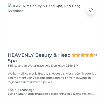
HEAVENLY Beauty & Head
34
Spa
855, Laan van Wateringse veld
Den Haag 2548 BP
Welkom bij Heavenly Beauty & Headspa. Hier creëer ik voor jou
een moment van volledige ontspanning en vernieuwing. In
mijn salon richt ik me op jouw s...
Facial | Massage
Een ontspannende massage die spanning in gezicht, nek en schouders vermindert. Met zachte technieken worden spieren losgemaakt en de doorbloeding gestimuleerd, voor een ontspannen gevoel en een frisse uitstraling.