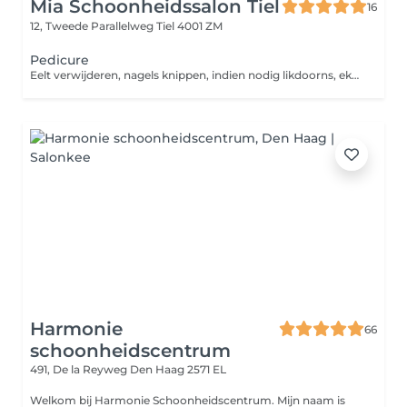
Mia Schoonheidssalon Tiel
16
12, Tweede Parallelweg
Tiel 4001 ZM
Pedicure
Eelt verwijderen, nagels knippen, indien nodig likdoorns, eksterogen en kalknagels worden behandeld. De voeten worden nabehandeld met een freesmachine zodat ze na de behandeling mooi en glad aanvoelen. Ter afsluiting een korte voetmassage.
Harmonie
66
schoonheidscentrum
491, De la Reyweg
Den Haag 2571 EL
Welkom bij Harmonie Schoonheidscentrum. Mijn naam is