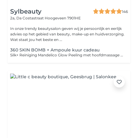
Sylbeauty
146
2a, Da Costastraat
Hoogeveen 7901HE
In onze trendy beautysalon geven wij je persoonlijk en eerlijk
advies op het gebied van beauty, make-up en huidverzorging.
Wat staat jou het beste en ...
360 SKIN BOMB + Ampoule kuur cadeau
Silk+ Reiniging Mandelico Glow Peeling met hoofdmassage Spicy Skin Shock Zuurstof Boost masker Explosie aan werkstoffen (36x meer dan een serum) 2 ampullen aangepast aan jouw huid icm bindweefselmassage Luxe masker icm nek schouder en decolleté massage Huidverzorging aangepast aan jouw huidwens Skin Ampoule box 2 voor thuis