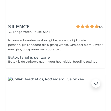
SILENCE
64
47, Lange Voren
Reusel 5541 RS
In onze schoonheidssalon ligt het accent altijd op de
persoonlijke aandacht die u graag wenst. Ons doel is om u weer
energiek, ontspannen en vooral te...
Botox tarief is per zone
Botox is de verkorte naam voor het middel botuline toxine type A. Botox wordt geïnjecteerd in de spier waardoor deze tijdelijk niet kan samentrekken doordat het signaal vanuit de hersenen naar de spier wordt geblokkeerd. De spier behoudt dus dezelfde functie, alleen pikt deze tijdelijke geen signalen meer op die de spier aansturen. De botox wordt met een zeer dun naaldje geïnjecteerde in de gezichtsspier. Na 2 weken is het resultaat van de injectable optimaal en zal het behandelde gebied er vlakker uitzien. Het effect kan tot 4 maanden aanhouden. Botox is niet effectief tegen diepliggende rimpels, volumeverlies van de huid of huidverslapping.