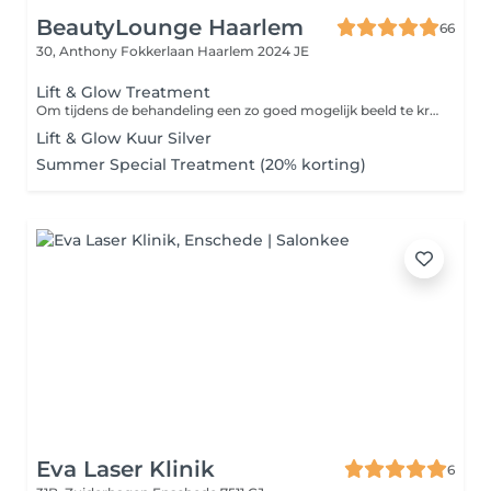
BeautyLounge Haarlem
66
30, Anthony Fokkerlaan
Haarlem 2024 JE
Lift & Glow Treatment
Om tijdens de behandeling een zo goed mogelijk beeld te krijgen van de conditie van je huid in onze Observé-camera, willen we je vragen als het lukt, om zonder make-up en zonder crème naar de afspraak te komen. Gebruik op de dag van de behandeling ook graag geen producten met SPF. Verder is het handig als je jouw huidige skincare routine of gebruikte producten meeneemt of opschrijft. Zo kunnen we beter zien wat wel en niet werkt voor jouw huid, en de behandeling perfect op jou afstemmen. Tot snel bij BeautyLounge!
Lift & Glow Kuur Silver
Summer Special Treatment (20% korting)
Eva Laser Klinik
6