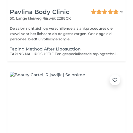
Pavlina Body Clinic
70
50, Lange kleiweg
Rijswijk 2288GK
De salon richt zich op verschillende afslankprocedures die
zowel voor het lichaam als de geest zorgen. Ons opgeleid
personeel biedt u volledige zorg e...
Taping Method After Liposuction
TAPING NA LIPOSUCTIE Een gespecialiseerde tapingtechniek die het herstelproces na liposuctie ondersteunt en helpt om een zo glad mogelijk eindresultaat te bereiken. De tapes liften de huid licht, waardoor de lymfestroom wordt gestimuleerd, zwellingen verminderen en de regeneratie van het weefsel wordt bevorderd. Resultaten: snellere afvoer van vocht en vermindering van zwelling vermindering van blauwe plekken stimulatie van het lymfestelsel preventie van verhardingen en fibrose verlichting van druk en spanning ondersteuning van het natuurlijke herstelproces Belangrijk Taping wordt altijd individueel toegepast, afhankelijk van de fase van herstel en het advies van de arts.