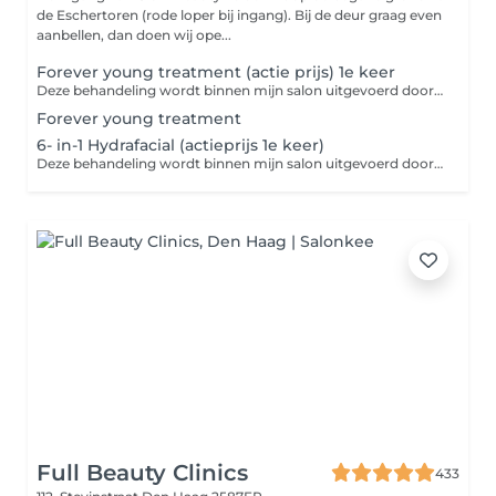
de Eschertoren (rode loper bij ingang). Bij de deur graag even
aanbellen, dan doen wij ope...
Forever young treatment (actie prijs) 1e keer
Deze behandeling wordt binnen mijn salon uitgevoerd door mij (Madelon) of mijn collega (Angelina), afhankelijk van beschikbaarheid. Combinatiebehandeling van Koreaanse zuurstofbehandeling incl peeling en microneedling Actie aanbieding van 248 naar 149,- +€40 voor hals +€50 voor hals + décolleté
Forever young treatment
6- in-1 Hydrafacial (actieprijs 1e keer)
Deze behandeling wordt binnen mijn salon uitgevoerd door mij (Madelon) of mijn collega (Angelina), afhankelijk van beschikbaarheid. Bij deze behandeling wordt gebruik gemaakt van de ASTERO® Aqua 11-in-1 systeem. In deze behandeling en is een compleet huidverzorgingssysteem dat elf krachtige technologieën combineert voor dieptereiniging, hydratatie en huidverbetering. Met functies zoals Aqua Peeling, Astero Oxygen, Nano Mesotherapie, RF, Ultrasound en AI Huidanalyse Nu tijdelijk met korting van 175,- voor 129,- Kosten voor extra delen: +€40 voor hals +€50 voor hals + décolleté
Full Beauty Clinics
433