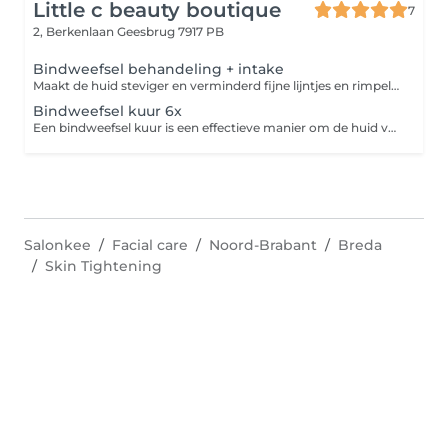
Little c beauty boutique
7
2, Berkenlaan
Geesbrug 7917 PB
Bindweefsel behandeling + intake
Maakt de huid steviger en verminderd fijne lijntjes en rimpels. Vermindert verklevingen, vochtophopingen en afvalstoffen. Verbeterd de huidstructuur waardoor je een mooie glow krijgt.
Bindweefsel kuur 6x
Een bindweefsel kuur is een effectieve manier om de huid van binnenuit te verbeteren en je gezicht een natuurlijke glow te geven. Deze kuur geeft het beste resultaat omdat je huid geen tijd krijgt om terug te vallen. Deze kuur plannen wij 6 weken lang elke week in. om het resultaat te behouden word daarna om de 4 tot 6 weken een behandeling gepland.
Salonkee
Facial care
Noord-Brabant
Breda
Skin Tightening