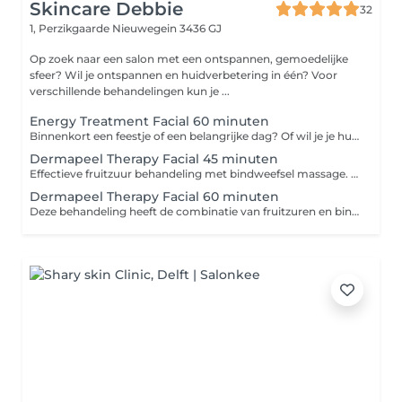
Skincare Debbie
32
1, Perzikgaarde
Nieuwegein 3436 GJ
Op zoek naar een salon met een ontspannen, gemoedelijke
sfeer? Wil je ontspannen en huidverbetering in één? Voor
verschillende behandelingen kun je ...
Energy Treatment Facial 60 minuten
Binnenkort een feestje of een belangrijke dag? Of wil je je huid een boost geven? De energy bootcamp is speciaal voor de huid die een boost kan gebruiken. Ook werkt deze behandeling super op de huidverjonging door middel van de bindweefsel massage en shock therapy ampullen. -Reinigen -Epileren/waxen wenkbrauwen -Mandelico Glow peel mits de huid dit toelaat -(Eventueel Spicy skin Shock) -Ampul aangepast op het huidtype -Deep massage / Cupping massage - Verzorgend masker -Dag- of nachtverzorging
Dermapeel Therapy Facial 45 minuten
Effectieve fruitzuur behandeling met bindweefsel massage. 1e keer? Dan plan ik graag eerst een power up kennismaking behandeling met je in om kennis te maken met jouw huid. Tijdens deze behandeling wordt er gewerkt met fruitzuren. De behandeling is perfect voor een huid met: - rimpeltjes/fijne lijntjes - Pigmentvlekjes -Acne / Vette huid / acne littekens - Vochtarme/droge huid - Grove porie structuur Behandeling: - Reinigen - Harsen/epileren wenkbrauwen - Milde scrub - Onzuiverheden verwijderen - Bindweefsel massage - Dermapeel fruitzuur peeling - Serum - Dag-/nachtverzorging
Dermapeel Therapy Facial 60 minuten
Deze behandeling heeft de combinatie van fruitzuren en bindweefselmassage speciaal gericht op pigment en een onzuivere huid of een huid met beginnende lijntjes, diepere rimpels en/of vlekjes. Nog niet bekend met Cenzaa en de fruitzuurpeeling? Dan maak ik graag eerst kennis met jouw huid d.m.v. een wellness behandeling. -Reinigen -Epileren/waxen wenkbrauwen -Dieptereiniging -Onzuiverheden verwijderen -Fruitzuur peeling -Serum -Bindweefselmassage -Masker -Dag- of nachtverzorging