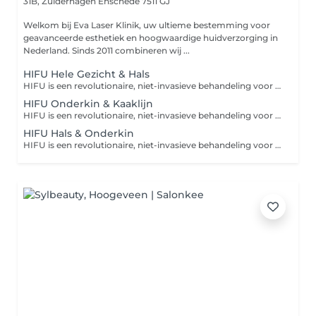
31B, Zuiderhagen
Enschede 7511 GJ
Welkom bij Eva Laser Klinik, uw ultieme bestemming voor
geavanceerde esthetiek en hoogwaardige huidverzorging in
Nederland. Sinds 2011 combineren wij ...
HIFU Hele Gezicht & Hals
HIFU is een revolutionaire, niet-invasieve behandeling voor een natuurlijke facelift en diepe huidverstraking. Dankzij hoogtechnologische ultrasone geluidsgolven wordt de collageenproductie gestimuleerd. Geniet van een strakke, jeugdige huid zonder snijden!
HIFU Onderkin & Kaaklijn
HIFU is een revolutionaire, niet-invasieve behandeling voor een natuurlijke facelift en diepe huidverstraking. Dankzij hoogtechnologische ultrasone geluidsgolven wordt de collageenproductie gestimuleerd. Geniet van een strakke, jeugdige huid zonder snijden!
HIFU Hals & Onderkin
HIFU is een revolutionaire, niet-invasieve behandeling voor een natuurlijke facelift en diepe huidverstraking. Dankzij hoogtechnologische ultrasone geluidsgolven wordt de collageenproductie gestimuleerd. Geniet van een strakke, jeugdige huid zonder snijden!