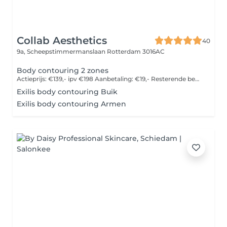
Collab Aesthetics
40
9a, Scheepstimmermanslaan
Rotterdam 3016AC
Body contouring 2 zones
Actieprijs: €139,- ipv €198 Aanbetaling: €19,- Resterende bedrag €120,- afrekenen in de salon
Exilis body contouring Buik
Exilis body contouring Armen