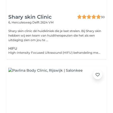
Shary skin Clinic
30
6, Herculesweg
Delft 2624 VM
Shary skin clinic dé huidkliniek die je laat stralen. Bij Shary skin
hebben wij een team van huidtherapeuten die het als een
uitdaging zien om jou te ...
HIFU
High-Intensity Focused Ultrasound (HIFU) behandeling met behulp van het Ultraformer-apparaat. Deze niet-chirurgische procedure maakt gebruik van geconcentreerde ultrasone golven om de huid te verstrakken en te verjongen.