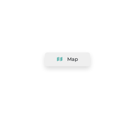
Map
Company
Support
Team
&
Careers
Information for salons