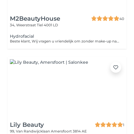
M2BeautyHouse
40
34, Weerstraat
Tiel 4001 LD
Hydrofacial
Beste klant, Wij vragen u vriendelijk om zonder make-up naar uw gezichtsbehandeling te komen. Zo kunnen wij uw huid beter reinigen en het beste resultaat behalen. Bedankt voor uw medewerking!
Lily Beauty
1
99, Van Randwijcklaan
Amersfoort 3814 AE