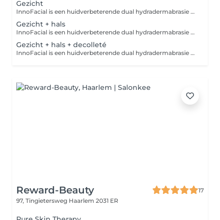
Gezicht
InnoFacial is een huidverbeterende dual hydradermabrasie technologie die ingezet kan worden voor huidverjonging, diepgaande huidreiniging, exfoliatie, hydratatie en extractie, wat resulteert in een zichtbaar stralende en jonger ogende huid. De InnoFacial exfolieert dode huidcellen en extraheert onzuiverheden terwijl tegelijkertijd de gezonde onderliggende huid wordt verbeterd met reinigende, hydraterende en voedende serums. Deze unieke behandeltechniek kan doeltreffend gecombineerd worden met bv. peelings, laserbehandelingen of PRP-huidverjongingsbehandelingen. Daarnaast is de InnoFacial behandeling ook uiterst efficiënt voor de behandeling van acné.
Gezicht + hals
InnoFacial is een huidverbeterende dual hydradermabrasie technologie die ingezet kan worden voor huidverjonging, diepgaande huidreiniging, exfoliatie, hydratatie en extractie, wat resulteert in een zichtbaar stralende en jonger ogende huid. De InnoFacial exfolieert dode huidcellen en extraheert onzuiverheden terwijl tegelijkertijd de gezonde onderliggende huid wordt verbeterd met reinigende, hydraterende en voedende serums. Deze unieke behandeltechniek kan doeltreffend gecombineerd worden met bv. peelings, laserbehandelingen of PRP-huidverjongingsbehandelingen. Daarnaast is de InnoFacial behandeling ook uiterst efficiënt voor de behandeling van acné.
Gezicht + hals + decolleté
InnoFacial is een huidverbeterende dual hydradermabrasie technologie die ingezet kan worden voor huidverjonging, diepgaande huidreiniging, exfoliatie, hydratatie en extractie, wat resulteert in een zichtbaar stralende en jonger ogende huid. De InnoFacial exfolieert dode huidcellen en extraheert onzuiverheden terwijl tegelijkertijd de gezonde onderliggende huid wordt verbeterd met reinigende, hydraterende en voedende serums. Deze unieke behandeltechniek kan doeltreffend gecombineerd worden met bv. peelings, laserbehandelingen of PRP-huidverjongingsbehandelingen. Daarnaast is de InnoFacial behandeling ook uiterst efficiënt voor de behandeling van acné.
Reward-Beauty
17
97, Tingietersweg
Haarlem 2031 ER
Pure Skin Therapy