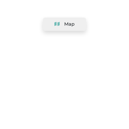
Map
Company
Support
Team
&
Careers
Information for salons
Legal
Exercise withdrawal right
Terms and conditions