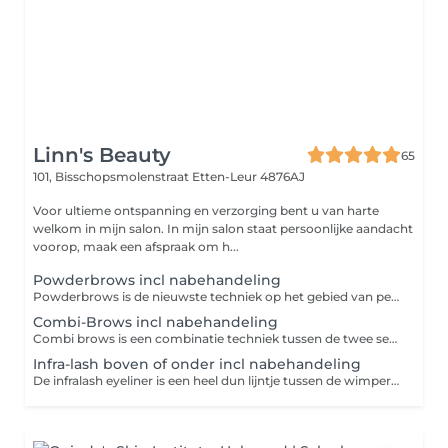
Linn's Beauty
65
101, Bisschopsmolenstraat
Etten-Leur 4876AJ
Voor ultieme ontspanning en verzorging bent u van harte
welkom in mijn salon. In mijn salon staat persoonlijke aandacht
voorop, maak een afspraak om h...
Powderbrows incl nabehandeling
Powderbrows is de nieuwste techniek op het gebied van permanent make-up. Je nieuwe wenkbrauwvorm wordt eerst helemaal opgemeten en getekend met een potloodje waardoor je vooraf al de vorm ziet die je gaat krijgen. Hierdoor weet je hoe het eindresultaat er ongeveer gaat uitzien. Ook worden de wenkbrauwen vooraf geëpileerd. Na de eerste sessie vervaagd 50 tot 30% van de net geplaatste Powderbrows. Niet bij iedereen is dit hetzelfde. Dit verschilt per huid type. Genezingsproces: Dag 1-3: zeer donker Dag 4-10: barsten en plekken (geen kleur onder de plekken) Dag 11-28: licht kleur/vorm te zien Dag 29-35: kleur te zien Dag 36-50: kleur en vorm beter zichtbaar.
Combi-Brows incl nabehandeling
Combi brows is een combinatie techniek tussen de twee semi permanente make-up technieken: Hairstrokes & Powder Brows. Vaak worden er eerst op de nodige plekken hairstrokes gesplaatst (voorkantjes) en hierna wordt de Powder Brows (shading) techniek toegepast. Wat is het verschil tussen Powder Brows en combi Brows? Combi Brows is een hybride techniek die het beste van twee werelden combineert: hairstrokes, waarbij fijne lijntjes getekend worden die natuurlijke haartjes nabootsen, en powder brows, waarbij een poedereffect wordt gebruikt voor een vollere look. Genezingsproces: Dag 1-3: zeer donker Dag 4-10: barsten en plekken (geen kleur onder de plekken) Dag 11-28: licht kleur/vorm te zien Dag 29-35: kleur te zien Dag 36-50: kleur en vorm beter zichtbaar.
Infra-lash boven of onder incl nabehandeling
De infralash eyeliner is een heel dun lijntje tussen de wimper haartjes. Dit zorgt ervoor dat je wimpers voller lijken. Bovendien zorgt deze techniek voor een natuurlijk effect. Je ogen zullen meer opvallen groter lijken door de infralash techniek. De techniek is voor iedereen die er niet té opgemaakt wilt uit zien maar wel een frisse ooglook wilt.