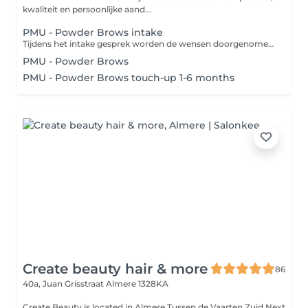
kwaliteit en persoonlijke aand...
PMU - Powder Brows intake
Tijdens het intake gesprek worden de wensen doorgenomen, eventuele medicatie en huidklachten worden besproken. During the intake, your wishes, any medication and skin complaints will be discussed.
PMU - Powder Brows
PMU - Powder Brows touch-up 1-6 months
Create beauty hair & more
86
40a, Juan Grisstraat
Almere 1328KA
Create Beauty is located in Almere Tussen de Vaarten Zuid Next