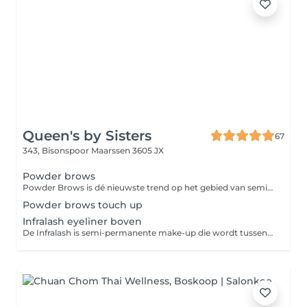
Queen's by Sisters
67
343, Bisonspoor
Maarssen 3605 JX
Powder brows
Powder Brows is dé nieuwste trend op het gebied van semi permanente make-up voor de wenkbrauwen. Bij deze techniek wordt er een poeder effect gecreëerd. De prijs is inclusief na behandeling.
Powder brows touch up
Infralash eyeliner boven
De Infralash is semi-permanente make-up die wordt tussen de wimpers gezet. Het is niet zo heftig als een eyeliner, maar zorgt voor een frisse blik. De Infralash blijft 1,5 -3 jaar zitten. De prijs is inclusief een nabehandeling.