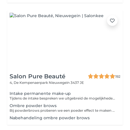
Salon Pure Beauté
192
4, De Kempenaerpark
Nieuwegein 3437 JE
Intake permanente make-up
Tijdens de intake bespreken we uitgebreid de mogelijkheden van permanente make-up, kunt u al uw vragen stellen en laten wij zien wat het beste bij u past.
Ombre powder brows
Bij powderbrows proberen we een poeder effect te maken bij de wenkbrauwen. De voorkant van de wenkbrauwen maken we lichter, zodat we een heel natuurlijk resultaat geven aan de wenkbrauwen. Het lijkt het net alsof de wenkbrauw met een potlood of poeder licht zijn ingekleurd. De prijs is incl. na behandeling binnen 2 maanden.
Nabehandeling ombre powder brows