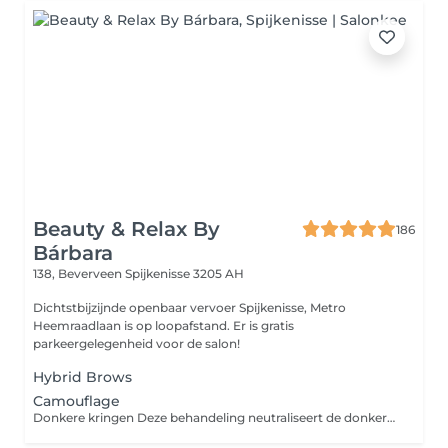
Beauty & Relax By
186
Bárbara
138, Beverveen
Spijkenisse 3205 AH
Dichtstbijzijnde openbaar vervoer Spijkenisse, Metro
Heemraadlaan is op loopafstand. Er is gratis
parkeergelegenheid voor de salon!
Hybrid Brows
Camouflage
Donkere kringen Deze behandeling neutraliseert de donkere verkleuring onder de ogen met speciale pigmenten, waardoor de huid egaler oogt en je een frissere, uitgeruste uitstraling krijgt. Striae (stretch marks) Deze behandeling egaliseert de kleur van striae door middel van huidkleurpigment, waardoor ze minder zichtbaar worden en beter opgaan in de natuurlijke huid. Pigmentvlekken Deze behandeling egaliseert pigmentvlekken door de kleur te neutraliseren met huidtint pigment, waardoor de huid rustiger en gelijkmatiger oogt.