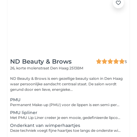
ND Beauty & Brows
5
26, korte molenstraat
Den Haag 2513BM
ND Beauty & Brows is een gezellige beauty salon in Den Haag
waar persoonlijke aandacht centraal staat. De salon wordt
gerund door een lieve, energieke...
PMU
Permanent Make-up (PMU) voor de lippen is een semi-permanente behandeling die de lippen een mooie, natuurlijke kleur en vorm geeft. Of je nu dunne lippen hebt of gewoon wat meer definitie wilt, PMU lippen zorgen voor een subtiele verbetering. De kleur wordt aangepast aan je natuurlijke huidskleur en kan variëren van een zachte nude tint tot een dieper roze. Het resultaat blijft ongeveer 1 tot 3 jaar zichtbaar en kan het dagelijks gebruik van lippenstift vervangen.
PMU lipliner
Met PMU Lip Liner creëer je een mooie, gedefinieerde lipcontour die zorgt voor een vollere en symmetrische uitstraling van je lippen. Deze semi-permanente behandeling accentueert de natuurlijke liplijn en zorgt ervoor dat je lippen altijd perfect omlijst zijn. Ideaal voor wie van een subtiele, langdurige oplossing houdt zonder dagelijkse moeite.
Onderkant van wimperhaartjes
Deze techniek voegt fijne haartjes toe langs de onderste wimperlijn, waardoor je wimpers voller en natuurlijker lijken. Het resultaat is een gedefinieerde wimperlijn zonder het gebruik van mascara of kunstwimpers, perfect voor wie op zoek is naar een subtiele, maar langdurige verbetering die de ogen groter maakt en meer diepte geeft.