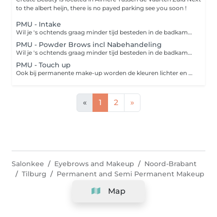
to the albert heijn, there is no payed parking see you soon !
PMU - Intake
Wil je 's ochtends graag minder tijd besteden in de badkamer? Permanente make-up helpt hierbij! Zo hoef je bij permanente make-up geen make-up meer aan te brengen maar wordt deze definitief aangebracht door de specialist. Zo heb je tot wel 2 jaar een natuurlijke look zonder vroeg uit je bed te moeten 's ochtends! Tijdens de intake worden jouw wensen besproken en wordt er een plan van aanpak gemaakt.
PMU - Powder Brows incl Nabehandeling
Wil je 's ochtends graag minder tijd besteden in de badkamer? Permanente make-up helpt hierbij! Zo hoef je bij permanente make-up geen make-up meer aan te brengen maar wordt deze definitief aangebracht door de specialist. Zo heb je tot wel 2 jaar een natuurlijke look zonder vroeg uit je bed te moeten 's ochtends! De Powder Brows techniek pigmenteert op subtiele wijze de wenkbrauwvorm. Je wenkbrauwen lijken een stuk voller, alsof ze door een wenkbrauwpoeder zijn ingekleurd. In tegenstelling tot microblading is het geschikt voor ieder huidtype en krijg je een meer gedefinieerd resultaat.
PMU - Touch up
Ook bij permanente make-up worden de kleuren lichter en moeten ongeveer ieder 1,5 tot 2 jaar worden bijgewerkt. Om te voorkomen dat je zelf weer de make-up erbij pakt kun je eens in de zoveel tijd een opfrisbeurt doen. Zo voel jij jezelf weer helemaal top!
«
1
2
»
Salonkee
Eyebrows and Makeup
Noord-Brabant
Tilburg
Permanent and Semi Permanent Makeup
Map