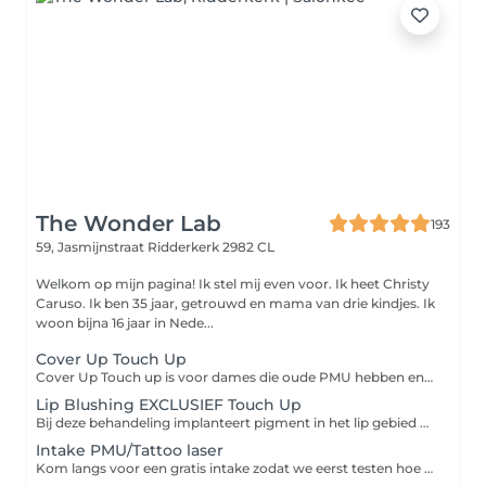
The Wonder Lab
193
59, Jasmijnstraat
Ridderkerk 2982 CL
Welkom op mijn pagina! Ik stel mij even voor. Ik heet Christy
Caruso. Ik ben 35 jaar, getrouwd en mama van drie kindjes. Ik
woon bijna 16 jaar in Nede...
Cover Up Touch Up
Cover Up Touch up is voor dames die oude PMU hebben en die ergens anders zijn gezet en nu hun wenkbrauwen willen bijwerken. Hier wordt er geen nieuwe vorm getekend, maar puur met de oude vorm gewerkt om die weer mooi strak te maken en weer mooi kleur te geven. De reden dat deze behandeling duurder is, is omdat de wenkbrauwen ergens anders zijn gezet, met ander pigmenten zijn gezet, andere manier van techniek aanpassen etc etc en het neemt soms meer tijd om de kleur weer mooi te krijgen. Vaak wordt er ook extra met een warmte kleur gewerkt om de kleur mooi te verfrissen. Cover Ups zijn altijd op eigen risico.
Lip Blushing EXCLUSIEF Touch Up
Bij deze behandeling implanteert pigment in het lip gebied om het uiterlijk van natuurlijke roze lippen te creeeren. Ook verbetert het de vorm van de lippen, geeft definitie en een natuurlijke volheid.
Intake PMU/Tattoo laser
Kom langs voor een gratis intake zodat we eerst testen hoe je huid reageert op de laser. Als je na 48 uur geen reactie hebt van de laser kunnen we een afspraak inplannen voor het verwijderen van je PMU/Tattoo.