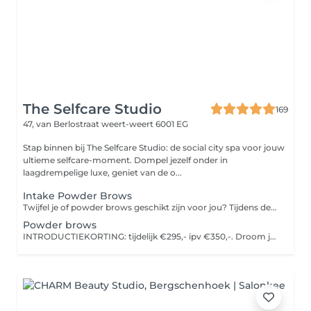
The Selfcare Studio
169
47, van Berlostraat
weert-weert 6001 EG
Stap binnen bij The Selfcare Studio: de social city spa voor jouw
ultieme selfcare-moment. Dompel jezelf onder in
laagdrempelige luxe, geniet van de o...
Intake Powder Brows
Twijfel je of powder brows geschikt zijn voor jou? Tijdens deze intake krijg je persoonlijk advies en bespreken we samen de mogelijkheden.
Powder brows
INTRODUCTIEKORTING: tijdelijk €295,- ipv €350,-. Droom je van perfect gevormde wenkbrauwen die je niet meer dagelijks hoeft bij te tekenen? Met Powder Brows creëren we een subtiel poedereffect dat zorgt voor strakke, symmetrische en natuurlijk ogende wenkbrauwen. Afgestemd op jouw gezicht en uitstraling. Het resultaat lijkt op wenkbrauwen die subtiel zijn ingekleurd met poeder: zacht, natuurlijk en elegant. (LET OP: Géén oude PMU). Tijdens de afspraak plannen we samen de nabehandeling in.