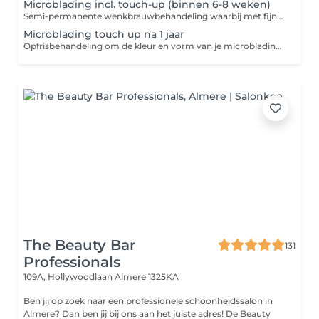
Microblading incl. touch-up (binnen 6-8 weken)
Semi-permanente wenkbrauwbehandeling waarbij met fijne hairstrokes, een natuurlijk vollere wenkbrauw wordt gecreëerd. Inclusief een touch-up binnen 6-8 weken om het resultaat te perfectioneren en langer mooi te houden.
Microblading touch up na 1 jaar
Opfrisbehandeling om de kleur en vorm van je microblading weer strak en fris te maken. Ideaal om het resultaat na ongeveer een jaar te vernieuwen en te behouden.
The Beauty Bar
131
Professionals
109A, Hollywoodlaan
Almere 1325KA
Ben jij op zoek naar een professionele schoonheidssalon in
Almere? Dan ben jij bij ons aan het juiste adres! De Beauty