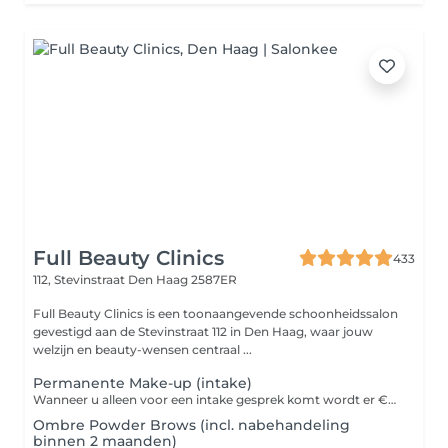
Full Beauty Clinics
433
112, Stevinstraat
Den Haag 2587ER
Full Beauty Clinics is een toonaangevende schoonheidssalon
gevestigd aan de Stevinstraat 112 in Den Haag, waar jouw
welzijn en beauty-wensen centraal ...
Permanente Make-up (intake)
Wanneer u alleen voor een intake gesprek komt wordt er €25,- in rekening gebracht. Deze intake is inclusief advies, uw wensen bespreken en voortekenen. Na de intake wordt uw afspraak gepland en wordt de €25,00 euro verrekend met uw behandeling.
Ombre Powder Brows (incl. nabehandeling
binnen 2 maanden)