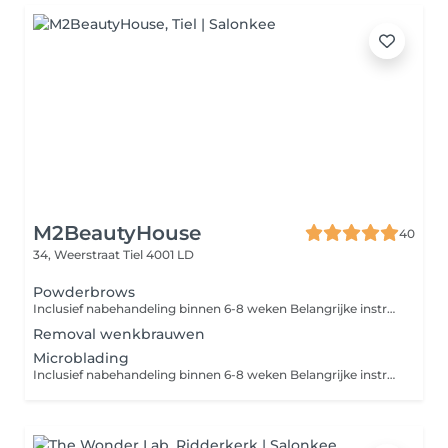
M2BeautyHouse
40
34, Weerstraat
Tiel 4001 LD
Powderbrows
Inclusief nabehandeling binnen 6-8 weken Belangrijke instructies vóór uw PMU-behandeling: Om de beste resultaten te bereiken, vragen wij u vriendelijk om het volgende niet te doen 2448 uur vóór de behandeling: Geen alcohol of cafeïne gebruiken Geen aspirine of bloedverdunnende medicatie innemen (tenzij voorgeschreven door uw arts) Geen zonnebank of intensief zonnen Geen gezichtsbehandeling, peeling of botox vóór de afspraak Niet epileren of harsen op het te behandelen gebied Kom alstublieft met schone huid, zonder make-up naar uw afspraak.
Removal wenkbrauwen
Microblading
Inclusief nabehandeling binnen 6-8 weken Belangrijke instructies vóór uw PMU-behandeling: Om de beste resultaten te bereiken, vragen wij u vriendelijk om het volgende niet te doen 2448 uur vóór de behandeling: Geen alcohol of cafeïne gebruiken Geen aspirine of bloedverdunnende medicatie innemen (tenzij voorgeschreven door uw arts) Geen zonnebank of intensief zonnen Geen gezichtsbehandeling, peeling of botox vóór de afspraak Niet epileren of harsen op het te behandelen gebied Kom alstublieft met schone huid, zonder make-up naar uw afspraak.