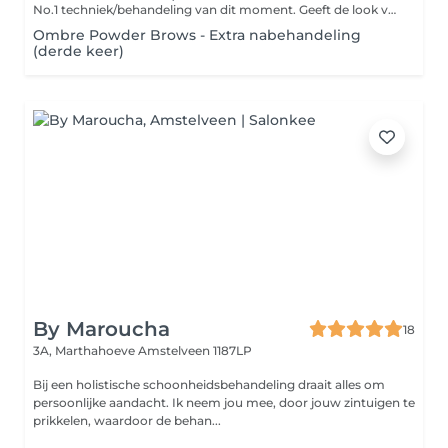
No.1 techniek/behandeling van dit moment. Geeft de look van make-up/"poeder effect". De intensiteit wordt aangepast naar uw wensen voor het resultaat: naturel tot (super) intens. De genezen resultaten zijn mooi bij alle huidtypen & huidkleuren! Ombre Powder Brows techniek geeft een poederachtig effect dat vergelijkbaar is met het effect van wenkbrauw poeder (make-up). Met deze techniek van permanente make-up wordt op een heel subtiele wijze gepigmenteerd waardoor het lijkt alsof je je wenkbrauwen met wenkbrauwpoeder hebt ingekleurd. Alleen is het resultaat semi permanent. Dat houdt in dat u na ongeveer 2 jaar uw wenkbrauwen een opfrisbehandeling moet geven om langer te genieten van perfecte brows.
Ombre Powder Brows - Extra nabehandeling
(derde keer)
By Maroucha
18
3A, Marthahoeve
Amstelveen 1187LP
Bij een holistische schoonheidsbehandeling draait alles om
persoonlijke aandacht. Ik neem jou mee, door jouw zintuigen te
prikkelen, waardoor de behan...