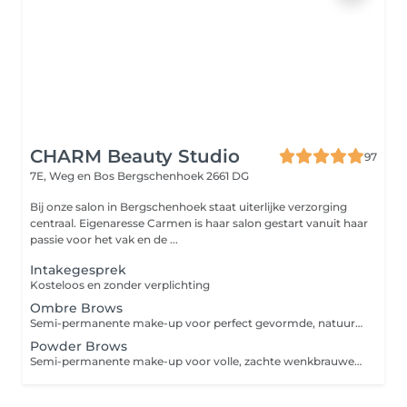
CHARM Beauty Studio
97
7E, Weg en Bos
Bergschenhoek 2661 DG
Bij onze salon in Bergschenhoek staat uiterlijke verzorging
centraal. Eigenaresse Carmen is haar salon gestart vanuit haar
passie voor het vak en de ...
Intakegesprek
Kosteloos en zonder verplichting
Ombre Brows
Semi-permanente make-up voor perfect gevormde, natuurlijke wenkbrauwen met een zachte poederachtige schaduw. De kleur word subtiel opgebouwd van licht naar donker voor een ombre-effect dat je gezicht prachtig accentueert.
Powder Brows
Semi-permanente make-up voor volle, zachte wenkbrauwen met een poedereffect. Geeft een natuurlijke, perfect ingeschaduwde look die lijkt op zacht ingekleurde make-up.