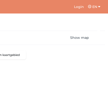
Login
EN
Show map
n kaartgebied