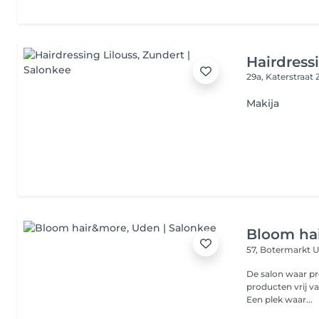
Hairdress
29a, Katerstraat
Makija
Bloom ha
57, Botermarkt
U
De salon waar pro
producten vrij va
Een plek waar...