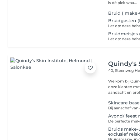
is dé plek waa...
Bruid ( make-
Bruidgasten (
Let op: deze beh
Bruidmeisjes ( 
Let op: deze beh
Quindy's 
40, Steenweg
He
Welkom bij Quindy
onze klanten met
aandacht en profe
Skincare base
Bij aanschaf van 
Avond/ feest
De perfecte make
Bruids make-u
exclusief reis
Bruidsmake-up op 