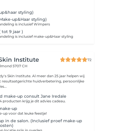
up&haar styling)
Make-up&Haar styling)
andeling is inclusief Wimpers
tot 9 jaar )
andeling is inclusief make-up&Haar styling
Skin Institute
72
lmond 5707 CH
's Skin Institute. Al meer dan 25 jaar helpen wij
 resultaatgerichte huidverbetering, persoonlijke
s...
d make-up consult Jane Iredale
4 producten krijg je dit advies cadeau.
 make-up
-up voor dat leuke feestje!
p in de salon. (Inclusief proef make-up
kosten)
locatie prijs in overleg.