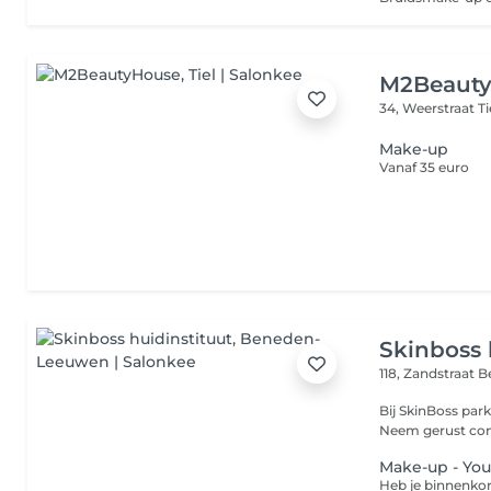
M2Beaut
34, Weerstraat
T
Make-up
Vanaf 35 euro
Skinboss 
118, Zandstraat
B
Bij SkinBoss parkeer je gra
Neem gerust con
Make-up - You