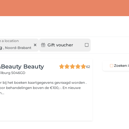
 a location
Gift voucher
rg
,
Noord-Brabant
&Beauty Beauty
Zoeken i
62
Tilburg 5046GD
 er bij het boeken kaartgegevens gevraagd worden .
voor behandelingen boven de €100,-. En nieuwe
 om...