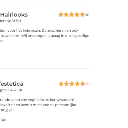
Hairlooks
30
ert 4881 BH
salon voor het hele gezin. Dames, heren en ook
j ons welkom. Wij ontvangen u graag in onze gezellige
p...
’estetica
29
ghel 5462 GK
lon van veghel Onze kernwaarden?
en kennis maar vooral: persoonlijke
rijg je ...
ies