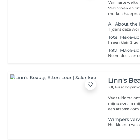
Van harte welkom bij Daansalon 
Veldhoven en om
merken haarprodu
All About th
Total Make-u
Total Make-u
Linn's Be
101, Bisschopsm
Voor ultieme ont
mijn salon. In m
een afspraak om h
Wimpers ver