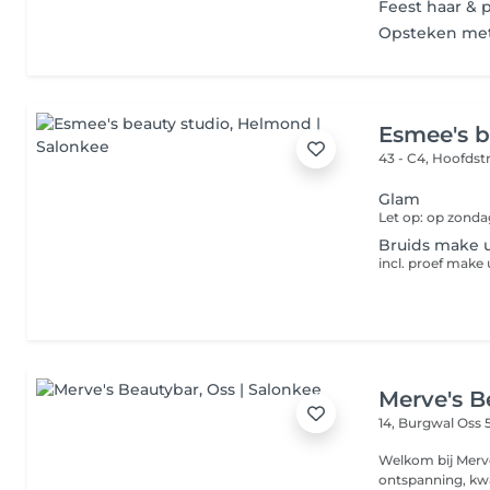
Feest haar & 
Opsteken met r
Esmee's b
43 - C4, Hoofdst
Glam
Let op: op zonda
Bruids make 
Merve's B
14, Burgwal
Oss 
Welkom bij Merve's BeautyBar Oss B
ontspanning, kwa