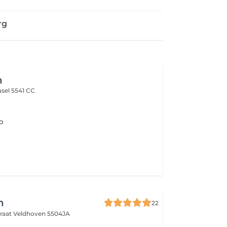
rg
h
sel 5541 CC
p
n
22
traat
Veldhoven 5504JA