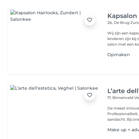
Kapsalon 
2b, De Brug
Zund
Wij zijn een kap
kinderen zijn bi
salon met een ko
Opmaken
L’arte dell
17, Binnenveld
Ve
De meest innoverende sa
Professionaliteit, kwaliteit 
aandacht. Bij ons k
Make up + adv