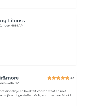
ing Lilouss
Zundert 4881 AP
ir&more
143
den 5404 NV
fessionalitijd en kwaliteit voorop staat en met
n twijfelachtige stoffen. Veilig voor uw haar & huid.