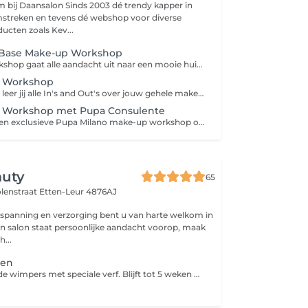
Sinds 2003 dé trendy kapper in
streken en tevens dé webshop voor diverse
cten zoals Kev...
e Base Make-up Workshop
Tijdens deze workshop gaat alle aandacht uit naar een mooie huidmake-up. Leer alles over de basis van huid-verbeterende en beschermende minerale make-up van Bellapierre en/ of Pupa milano het aanbrengen hiervan. Alles wordt stap voor stap uitgelegd waarna je natuurlijk zelf aan de slag gaat met het het aanbrengen hiervan. Voor deze workshop wordt is een vooraf betaling verplicht, hiervoor wordt automatisch contact met u opgenomen.
p Workshop
In een klein 2 uur leer jij alle In's and Out's over jouw gehele make-up routine en hoe je deze zelf kunt toepassen. Geheel persoonlijk en op maat op jou wensen, huidtype en kleurtype afgestemd. Je kunt kiezen uit gewone of make-up op basis van mineralen of zelf een combinatie hiervan. Voor deze workshop wordt is een vooraf betaling verplicht, hiervoor wordt automatisch contact met u opgenomen.
p Workshop met Pupa Consulente
Neem deel aan een exclusieve Pupa Milano make-up workshop onder leiding van Imke (een officiële Pupa consulente). Zij gaat je in een klein 2 uur alle In's and Out's laten zien en leren hoe je deze zelf kunt toepassen. Geheel persoonlijk en op maat op jou wensen, huidtype en kleurtype afgestemd. Voor deze workshop wordt is een vooraf betaling verplicht, hiervoor wordt automatisch contact met u opgenomen.
auty
65
olenstraat
Etten-Leur 4876AJ
spanning en verzorging bent u van harte welkom in
ijn salon staat persoonlijke aandacht voorop, maak
...
ven
Het kleuren van de wimpers met speciale verf. Blijft tot 5 weken mooi. €10,- aanvullend op een gezichtsbehandeling