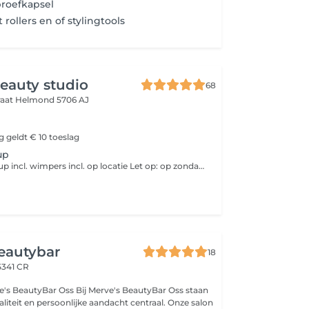
proefkapsel
ollers en of stylingtools
eauty studio
68
raat
Helmond 5706 AJ
g geldt € 10 toeslag
up
incl. proef make up incl. wimpers incl. op locatie Let op: op zondag geldt € 10 toeslag
eautybar
18
5341 CR
ij Merve's BeautyBar Oss staan
liteit en persoonlijke aandacht centraal. Onze salon