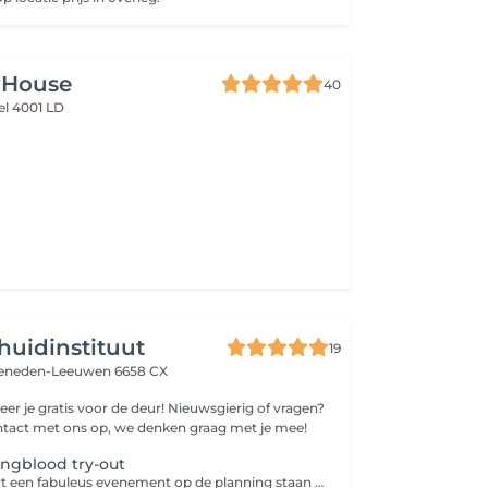
yHouse
40
iel 4001 LD
huidinstituut
19
eneden-Leeuwen 6658 CX
tis voor de deur! Nieuwsgierig of vragen?
tact met ons op, we denken graag met je mee!
ngblood try-out
Heb je binnenkort een fabuleus evenement op de planning staan waarvoor jij wil stralen of ben je benieuwd wat professionele make-up voor je kan doen? Gun jezelf onze YoungBlood make-up! Dankzij de 100% minerale samenstelling is onze make-up zelfs GOED voor je huid. Daarnaast zorgt de unieke hoogte van de pigmenten ervoor dat je heel weinig nodig hebt, waardoor je vrijwel eindeloos met jouw producten kan doen en blijft het fenomenaal zitten. Het is toch hemels!