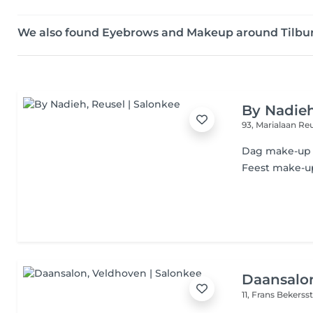
We also found Eyebrows and Makeup around Tilbu
By Nadie
93, Marialaan
Reu
Dag make-up
Feest make-u
Daansalo
11, Frans Bekerss