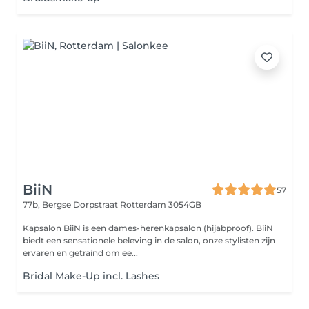
BiiN
57
77b, Bergse Dorpstraat
Rotterdam 3054GB
Kapsalon BiiN is een dames-herenkapsalon (hijabproof). BiiN
biedt een sensationele beleving in de salon, onze stylisten zijn
ervaren en getraind om ee...
Bridal Make-Up incl. Lashes