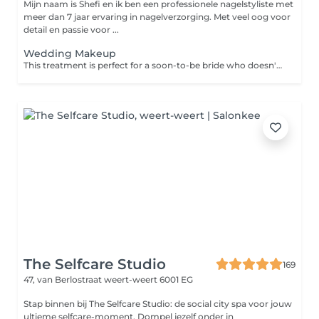
Mijn naam is Shefi en ik ben een professionele nagelstyliste met
meer dan 7 jaar ervaring in nagelverzorging. Met veel oog voor
detail en passie voor ...
Wedding Makeup
This treatment is perfect for a soon-to-be bride who doesn't want to deal with the hassle of doing her own makeup on the big day. Your makeup is flawless and you are looking better than ever and ready to walk down the aisle.
The Selfcare Studio
169
47, van Berlostraat
weert-weert 6001 EG
Stap binnen bij The Selfcare Studio: de social city spa voor jouw
ultieme selfcare-moment. Dompel jezelf onder in