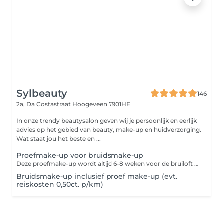
Sylbeauty
146
2a, Da Costastraat
Hoogeveen 7901HE
In onze trendy beautysalon geven wij je persoonlijk en eerlijk
advies op het gebied van beauty, make-up en huidverzorging.
Wat staat jou het beste en ...
Proefmake-up voor bruidsmake-up
Deze proefmake-up wordt altijd 6-8 weken voor de bruiloft geboekt. Indien u direct na de proefmake-up een afspraak boekt, worden deze kosten in mindering gebracht bij de Bruidsmake-up.
Bruidsmake-up inclusief proef make-up (evt.
reiskosten 0,50ct. p/km)