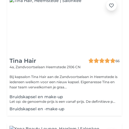
Tina Hair
66
4a, Zandvoortselaan
Heemstede 2106 CN
Bij kapsalon Tina Hair aan de Zandvoortselaan in Heemstede is
iedereen welkom voor een nieuw kapsel. Eigenaresse Tina en
haar team verwelkomen je graa...
Bruidskapsel en make-up
Let op: de genoemde prijs is een vanaf-prijs. De definitieve prijs is onder andere afhankelijk van je persoonlijke wensen en hoor je in de salon. Betaal je online? Dan wordt het eventuele prijsverschil verrekend in de salon.
Bruidskapsel en -make-up