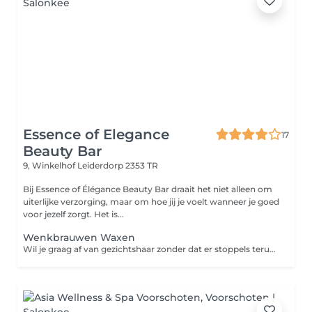
Essence of Elegance
17
Beauty Bar
9, Winkelhof
Leiderdorp 2353 TR
Bij Essence of Élégance Beauty Bar draait het niet alleen om
uiterlijke verzorging, maar om hoe jij je voelt wanneer je goed
voor jezelf zorgt. Het is...
Wenkbrauwen Waxen
Wil je graag af van gezichtshaar zonder dat er stoppels teruggroeien? Dan is harsen de oplossing. Harsen is een ontharingsmethode die de haar met wortel en al verwijdert. Een groot voordeel van harsen ten opzichte van scheren is dat de haren langer wegblijven en zachter teruggroeien. Zo geniet je langer van een zijdezachte huid!