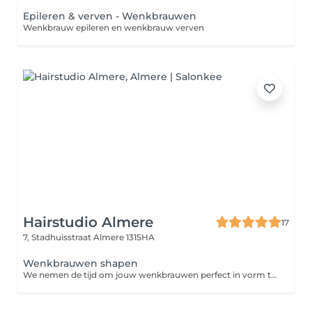
Epileren & verven - Wenkbrauwen
Wenkbrauw epileren en wenkbrauw verven
Hairstudio Almere
17
7, Stadhuisstraat
Almere 1315HA
Wenkbrauwen shapen
We nemen de tijd om jouw wenkbrauwen perfect in vorm te brengen door middel van threading, oftewel epileren met touw. We luisteren naar je wensen en houden rekening met de vorm van je gezicht en de natuurlijke groei van je wenkbrauwen. Zo zorgen we ervoor dat jouw wenkbrauwen perfect bij je passen en je gezicht de mooiste expressie geven. Wil je jouw behandeling helemaal afstemmen op jouw persoonlijke stijl? Voeg dan een brow tint of brow lamination toe voor een extra verzorgde look.