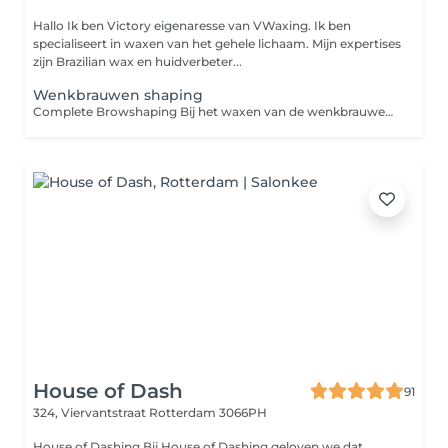
Hallo Ik ben Victory eigenaresse van VWaxing. Ik ben
specialiseert in waxen van het gehele lichaam. Mijn expertises
zijn Brazilian wax en huidverbeter...
Wenkbrauwen shaping
Complete Browshaping Bij het waxen van de wenkbrauwen wordt warme wax op de huid aangebracht om ongewenste haartjes rondom de wenkbrauwen te verwijderen. Het resultaat zijn strakke, mooie wenkbrauwen met een langdurig effect.
House of Dash
91
324, Viervantstraat
Rotterdam 3066PH
House of Dashing Bij House of Dashing geloven we dat