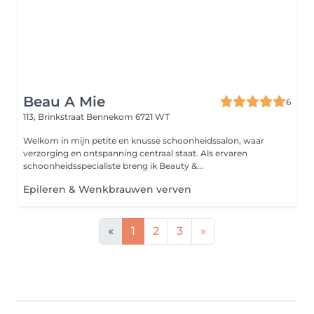
Beau A Mie
6
113, Brinkstraat
Bennekom 6721 WT
Welkom in mijn petite en knusse schoonheidssalon, waar
verzorging en ontspanning centraal staat. Als ervaren
schoonheidsspecialiste breng ik Beauty &...
Epileren & Wenkbrauwen verven
«
1
2
3
»