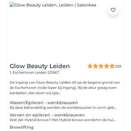
Glow Beauty Leiden
228
1, Eschertoren
Leiden 2316ET
De ingang van Glow Beauty Leiden zit op de begane grond van
de Eschertoren (rode loper bij ingang). Bij de deur graag even
aanbellen, dan doen wij ope...
Waxen/Epileren - wenkbrauwen
Bij deze behandeling worden de wenkbrauwen in vorm gebracht door te waxen, epileren en eventueel het trimmen van de haartjes. De styliste zal met jou bespreken wat je wensen zijn. Er wordt een wax gebruikt die zeer vriendelijk is voor de huid. Aan het einde van de behandeling wordt er ook een nabehandeling aangebracht om roodheid te voorkomen.
Verven en epileren - wenkbrauwen
Wat zijn Hybrid brows? Met Hybrid brows wordemn de huid en de wenkbrauwharen geverfd en mooi gevormd. Het verschil met standaard verf is dat Hybrid verf veel langer zichtbaar blijft op de huid, namelijk 7 tot 10 dagen. Op de haartjes blijft het resultaat maar liefst tot 7 weken. Let op; de duur van de verf is altijd afhankelijk van de haartjes en je huidtype.
Browlifting