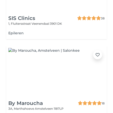
SIS Clinics
38
1, Fluitersstraat
Veenendaal 3901 DK
Epileren
By Maroucha
18
3A, Marthahoeve
Amstelveen 1187LP