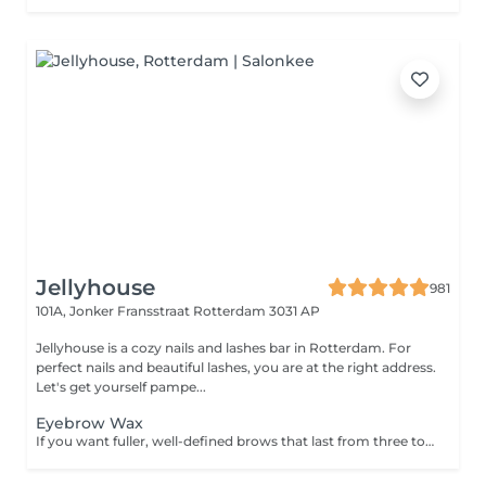
Jellyhouse
981
101A, Jonker Fransstraat
Rotterdam 3031 AP
Jellyhouse is a cozy nails and lashes bar in Rotterdam. For
perfect nails and beautiful lashes, you are at the right address.
Let's get yourself pampe...
Eyebrow Wax
If you want fuller, well-defined brows that last from three to five weeks, book in for a wax and tint. Please note: If you have not had a patch at this salon in the last 6 months then a patch test is required 24 to 48 hours prior to your appointment. Please contact the salon to arrange this.