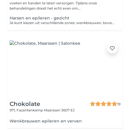
voeten en handen te laten verzorgen. Tijdens onze
behandelingen draait het echt even om...
Harsen en epileren - gezicht
Je kunt kiezen uit verschillende zones: wenkbrauwen, bovenlip, kin en kaaklijn. Vermeld in opmerkingen om welke zone of zonder het gaat
Chokolate
19
971, Fazantenkamp
Maarssen 3607 EJ
Wenkbrauwen epileren en verven