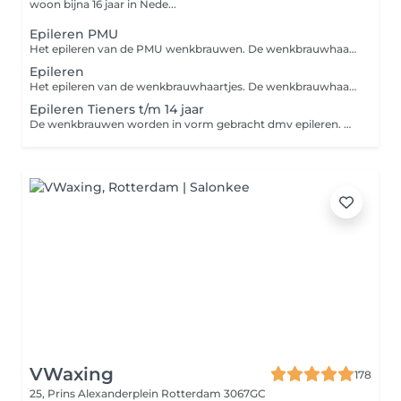
woon bijna 16 jaar in Nede...
Epileren PMU
Het epileren van de PMU wenkbrauwen. De wenkbrauwhaartjes worden door middel van een pincet verwijdert en als finishing touch wordt een Brow Gel gebruikt en strak gemaakt met een highlighter.
Epileren
Het epileren van de wenkbrauwhaartjes. De wenkbrauwhaartjes worden door middel van een pincet verwijdert en als finishing touch worden de wenkbrauwen gestijlt met een Brow Gel en strak gemaakt met een highlighter.
Epileren Tieners t/m 14 jaar
De wenkbrauwen worden in vorm gebracht dmv epileren. Donshaartjes worden verwijdert met een wenkbrauwmesje.
VWaxing
178
25, Prins Alexanderplein
Rotterdam 3067GC