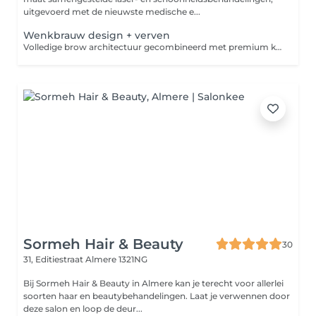
uitgevoerd met de nieuwste medische e...
Wenkbrauw design + verven
Volledige brow architectuur gecombineerd met premium kleurbehandeling inclusief uitgebreide gezichtsanalyse, mappen, vorming en resultaatadvies voor thuisverzorging. Resultaat: Perfecte vorm en kleur, volledig op maat. de ultieme definitie voor uw wenkbrauwen.
Sormeh Hair & Beauty
30
31, Editiestraat
Almere 1321NG
Bij Sormeh Hair & Beauty in Almere kan je terecht voor allerlei
soorten haar en beautybehandelingen. Laat je verwennen door
deze salon en loop de deur...