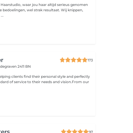
Haarstudio, waar jou haar altijd serieus genomen
...
er
173
degraven 2411 BN
elping clients find their personal style and perfectly
ndard of service to their needs and vision.From our
ters
97