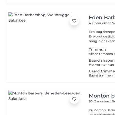
Eden Bar
4, Comriekade
W
Een laag drempe
Er wordt de tijd
hoog in ons vaand
Trimmen
Baard shapen
Baard trimme
Baard trimmen m
Montón b
85, Zandstraat
B
Bij Montón Barbe
waar vakmansch