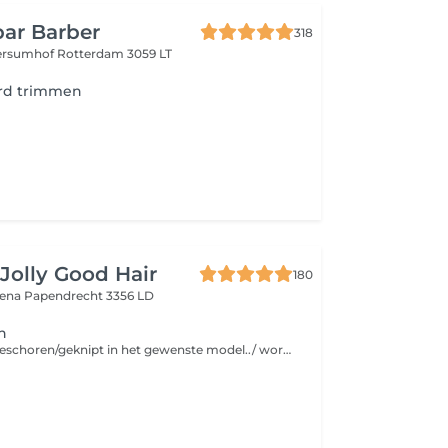
ar Barber
318
ersumhof
Rotterdam 3059 LT
rd trimmen
Jolly Good Hair
180
tena
Papendrecht 3356 LD
n
De baard word geschoren/geknipt in het gewenste model../ wordt geen mes/ scheerschuim gebruikt i v m hygiene