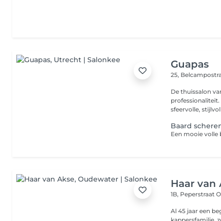
Guapas
25, Belcampostr
De thuissalon v
professionalitei
sfeervolle, stijlvol
Baard schere
Haar van
1B, Peperstraat
O
Al 45 jaar een b
kappersfamilie, z