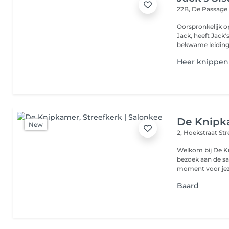
22B, De Passag
Oorspronkelijk o
Jack, heeft Jack
bekwame leiding 
Heer knippen
De Knipk
New
2, Hoekstraat
Str
Welkom bij De Knipkamer. Bij De Knipk
bezoek aan de sa
moment voor jeze
Baard