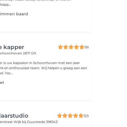
kapp...
rimmen baard
e kapper
191
Schoonhoven 2871 DX
er is uw kapsalon in Schoonhoven met een zeer
rk en enthousiast team. Wij helpen u graag aan een
. Yas...
et
Haarstudio
123
terstraat
Wijk bij Duurstede 3961AZ