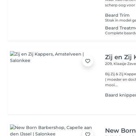
scherp oog voor st
Beard Trim
Beard Treatm
Zij en Zij
209, Klaasje Zev
Bij Zij & Zij Kappers is iedere
( moeder en docht
mooi...
Baard knippe
New Born