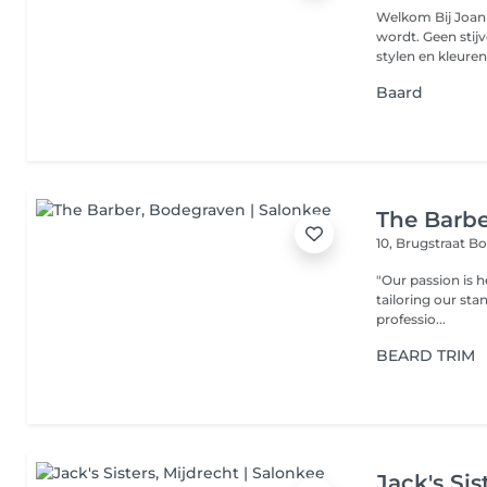
Welkom Bij Joan 
wordt. Geen stijve bedoelingen, wel strak resultaat. Wij knippen,
stylen en kleuren 
Baard
The Barb
10, Brugstraat
Bo
"Our passion is h
tailoring our sta
professio...
BEARD TRIM
Jack's Sis