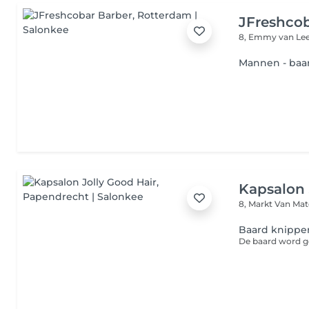
JFreshcob
8, Emmy van Le
Mannen - baa
Kapsalon 
8, Markt Van Ma
Baard knippe