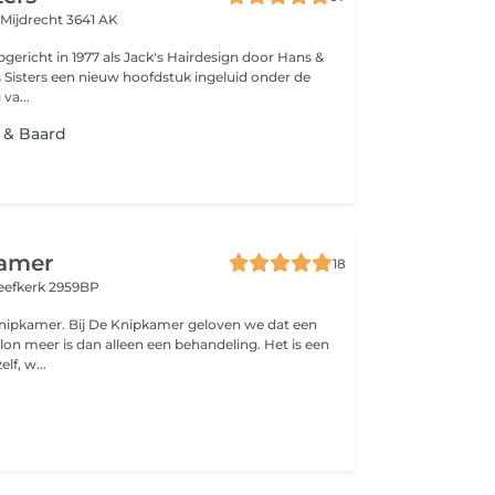
e
Mijdrecht 3641 AK
pgericht in 1977 als Jack's Hairdesign door Hans &
's Sisters een nieuw hoofdstuk ingeluid onder de
va...
 & Baard
amer
18
eefkerk 2959BP
amer geloven we dat een
lon meer is dan alleen een behandeling. Het is een
lf, w...