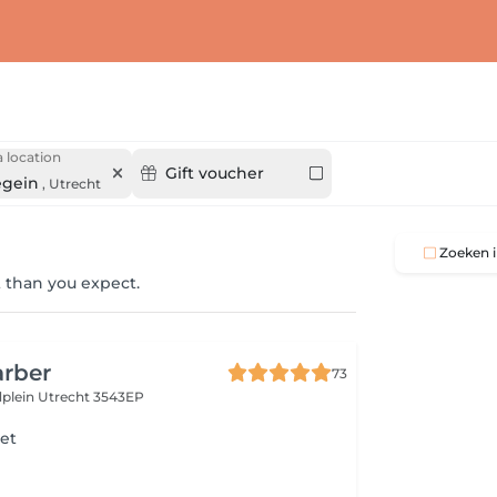
 location
Gift voucher
gein
,
Utrecht
Zoeken i
 than you expect.
arber
73
ldplein
Utrecht 3543EP
et