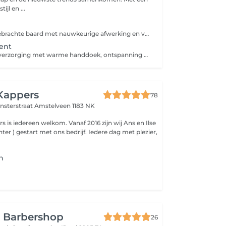
ijl en ...
Strak in model gebrachte baard met nauwkeurige afwerking en verzorgde details voor een frisse uitstraling.
ent
Complete baardverzorging met warme handdoek, ontspanning en een nauwkeurige trim. Voor een perfecte verzorgde en frisse uitstraling.
 Kappers
78
ensterstraat
Amstelveen 1183 NK
en welkom. Vanaf 2016 zijn wij Ans en Ilse
er ) gestart met ons bedrijf. Iedere dag met plezier,
n
 Barbershop
26