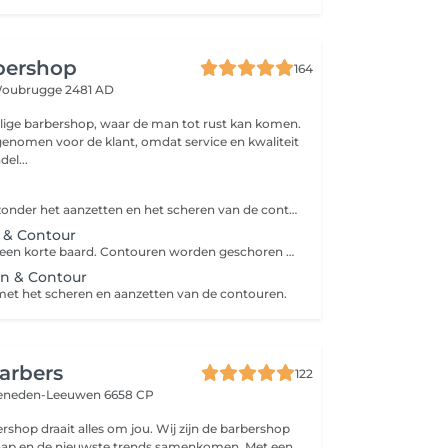
bershop
164
oubrugge 2481 AD
lige barbershop, waar de man tot rust kan komen.
 genomen voor de klant, omdat service en kwaliteit
el...
Alleen trimmen zonder het aanzetten en het scheren van de contouren.
 & Contour
Het vormen van een korte baard. Contouren worden geschoren en aangezet.
n & Contour
et het scheren en aanzetten van de contouren.
arbers
122
eneden-Leeuwen 6658 CP
rshop draait alles om jou. Wij zijn de barbershop
ap en de nieuwste trends samenkomen. Met een