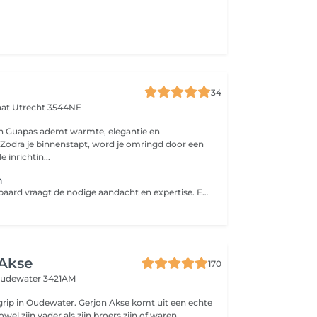
34
aat
Utrecht 3544NE
an Guapas ademt warmte, elegantie en
t. Zodra je binnenstapt, word je omringd door een
le inrichtin...
n
Een mooie volle baard vraagt de nodige aandacht en expertise. Een volgroeide baard kan namelijk wel eens anders groeien dan je zou willen. Bij het scheren van de baard wordt de baard weer in model gebracht. Bij het contouren wordt de haarlijn van de baard recht bijgewerkt.
 Akse
170
udewater 3421AM
egrip in Oudewater. Gerjon Akse komt uit een echte
owel zijn vader als zijn broers zijn of waren