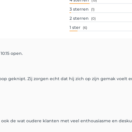
4
sterren
(15)
3
sterren
(1)
2
sterren
(0)
1
ster
(6)
10:15 open.
p geknipt. Zij zorgen echt dat hij zich op zijn gemak voelt en h
 ook de wat oudere klanten met veel enthousiasme en desku