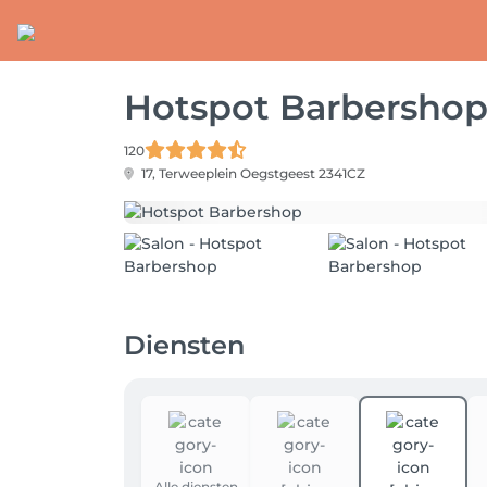
Hotspot Barbersho
120
17, Terweeplein
Oegstgeest 2341CZ
Diensten
Alle diensten