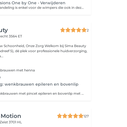
ions One by One - Verwijderen
Let op! Deze behandeling is enkel voor de wimpers die ook in deze salon gezet zijn.
uty
2
recht 3564 ET
dreef 5), dé plek voor professionele huidverzorging,
...
kbrauwen met henna
w
ng: wenkbrauwen epileren en bovenlip
Bundel prijs: Wenkbrauwen met pincet epileren en bovenlip met touw
 Motion
127
Zeist 3701 HL