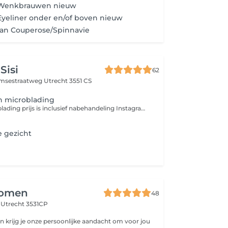
Wenkbrauwen nieuw
yeliner onder en/of boven nieuw
van Couperose/Spinnavie
Sisi
62
amsestraatweg
Utrecht 3551 CS
 microblading
Phibrows microblading prijs is inclusief nabehandeling Instagram Phibrows_sadife.a
 gezicht
omen
48
t
Utrecht 3531CP
krijg je onze persoonlijke aandacht om voor jou