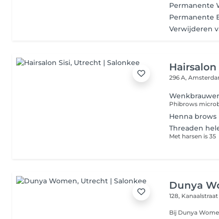
Permanente 
Permanente E
Verwijderen 
Hairsalon 
296 A, Amsterd
Wenkbrauwen
Henna brows
Threaden hele
Met harsen is 35
Dunya W
128, Kanaalstraa
Bij Dunya Women 