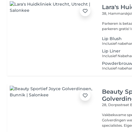
Lara's Hu
38, Hammarskjo
Parkeren is betaald v
p
Lip Blush
Inclusief nabeha
Lip Liner
Inclusief Nabeha
Powderbrou
Inclusief nabeha
Beauty Sp
Golverdi
28, Dorpsstraat
B
Vakbekwame speci
Golverdingen we
specialistes. Eige