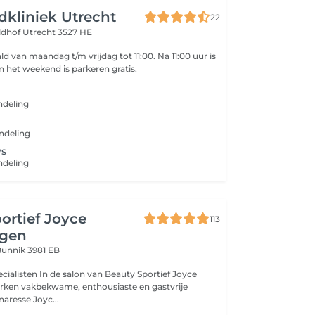
idkliniek Utrecht
22
ldhof
Utrecht 3527 HE
an maandag t/m vrijdag tot 11:00. Na 11:00 uur is
arkeren gratis! In het weekend is parkeren gratis.
ndeling
ndeling
ws
ndeling
ortief Joyce
113
ngen
unnik 3981 EB
alisten In de salon van Beauty Sportief Joyce
rken vakbekwame, enthousiaste en gastvrije
naresse Joyc...