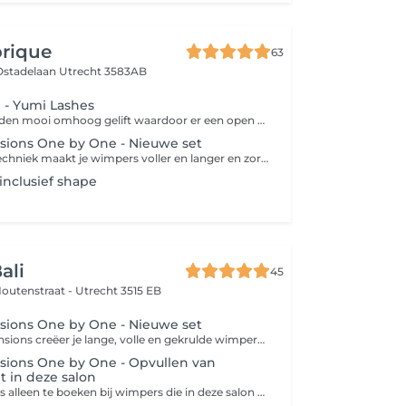
brique
63
 Ostadelaan
Utrecht 3583AB
 - Yumi Lashes
De wimpers worden mooi omhoog gelift waardoor er een open blik ontstaat, waardoor de wimpers langer en voller lijken. Altijd al met een mooie open blik wakker worden, zonder mascara te gebruiken.
ions One by One - Nieuwe set
De one by one-techniek maakt je wimpers voller en langer en zorgt voor een natuurlijk effect. Op iedere wimper wordt één nepwimper aangebracht.
nclusief shape
ali
45
Houtenstraat -
Utrecht 3515 EB
ions One by One - Nieuwe set
Met wimperextensions creëer je lange, volle en gekrulde wimpers zonder gebruik van mascara. Wimperextensions kunnen worden gezet op alle soorten wimpers, zelfs op zeer korte of rechte wimpers. Middels de One-by-One techniek wordt op elke afzonderlijke wimper zorgvuldig een enkele wimperextension geplaatst. Deze techniek geeft een intens maar natuurlijke ogend resultaat.
ions One by One - Opvullen van
 in deze salon
Let op! Een refill is alleen te boeken bij wimpers die in deze salon zijn gezet.