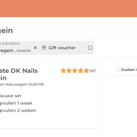
ein
 a location
Gift voucher
wegein
,
Utrecht
iste DK Nails
Zoeken i
367
in
aan
Nieuwegein 3439 ME
ieuwe set
pvullen 1 week
pvullen 2 weken