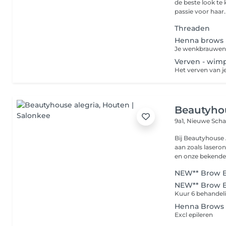
de beste look te 
passie voor haar..
Threaden
Henna brows
Verven - wim
Beautyhou
9a1, Nieuwe Scha
Bij Beautyhouse 
aan zoals lasero
en onze bekende
NEW** Brow B
NEW** Brow B
Kuur 6 behandel
Henna Brows
Excl epileren