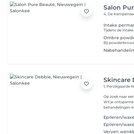
Salon Pur
4, De Kempenae
Intake perma
Ombre powde
Nabehandeli
Skincare
1, Perzikgaarde
N
Op zoek naar ee
Wil je ontspanne
behandelingen kun
Epileren/wa
Epileren/wax
Verven wenk