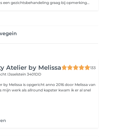
Het verven tijdens een gezichtsbehandeling graag bij opmerkingen vermelden. Dit hoeft niet apart geboekt te worden. Er wordt een speciale prijs berekend voor het harsen van het gelaat tijdens een behandeling.
wegein
y Atelier by Melissa
133
acht
IJsselstein 3401DD
er by Melissa is opgericht anno 2016 door Melissa van
ns mijn werk als allround kapster kwam ik er al snel
ven