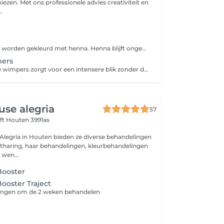
kiezen. Met ons professionele advies creativiteit en
.
Je wenkbrauwen worden gekleurd met henna. Henna blijft ongeveer 2 weken op de huid en 6 weken op de haartjes zitten.
pers
Het verven van je wimpers zorgt voor een intensere blik zonder dat je make-up hoeft te gebruiken. Het resultaat blijft 3 à 6 weken zichtbaar.
se alegria
57
ft
Houten 3991as
Alegria in Houten bieden ze diverse behandelingen
ntharing, haar behandelingen, kleurbehandelingen
 wen...
ooster
ooster Traject
ingen om de 2 weken behandelen