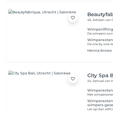
Beautyfa
45, Adriaen van
Wimperlifting
Wimperextens
Henna brows i
City Spa B
24, Samuel van 
Wimperextens
Wimperextens
wimpers gezet