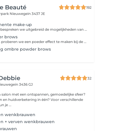
e Beauté
192
rpark
Nieuwegein 3437 JE
nente make-up
Tijdens de intake bespreken we uitgebreid de mogelijkheden van permanente make-up, kunt u al uw vragen stellen en laten wij zien wat het beste bij u past.
r brows
Bij powderbrows proberen we een poeder effect te maken bij de wenkbrauwen. De voorkant van de wenkbrauwen maken we lichter, zodat we een heel natuurlijk resultaat geven aan de wenkbrauwen. Het lijkt het net alsof de wenkbrauw met een potlood of poeder licht zijn ingekleurd. De prijs is incl. na behandeling binnen 2 maanden.
ng ombre powder brows
 Debbie
32
ieuwegein 3436 GJ
n salon met een ontspannen, gemoedelijke sfeer?
n en huidverbetering in één? Voor verschillende
 je ...
xen wenkbrauwen
en + verven wenkbrauwen
brauwen