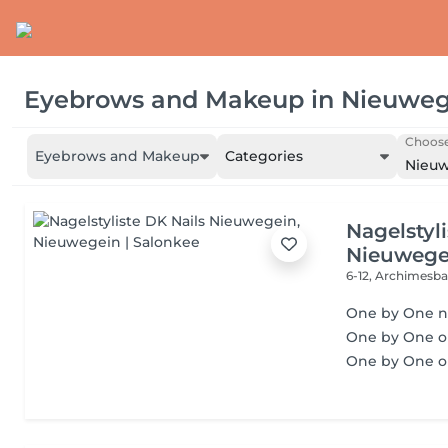
Eyebrows and Makeup
in
Nieuweg
Choose
Eyebrows and Makeup
Categories
Nieu
Nagelstyl
Nieuwege
6-12, Archimesb
One by One n
One by One o
One by One o