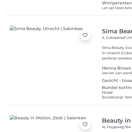
Wimperextens
Sima Bea
5, Cobradreef
Ut
Sima Beauty Jouw Schoonheid, Onze Zorg Welkom bij Sima Beauty
in Utrecht (Cobra
perfecte wenkbra
Henna Brows
Verven van wen
Gezicht - tou
Bundel korti
touw
Beauty in
1e, Hogeweg 164