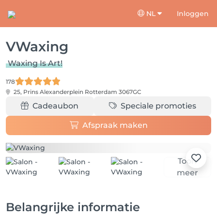
NL
Inloggen
VWaxing
Waxing Is Art!
178
25, Prins Alexanderplein
Rotterdam 3067GC
Cadeaubon
Speciale promoties
Afspraak maken
Toon
meer
Belangrijke informatie