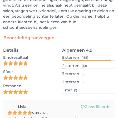
vindt. Als u een online afspraak hebt gemaakt bij deze
salon, vragen we u vriendelijk om uw ervaring te delen en
een beoordeling achter te laten. Op die manier helpt u
andere klanten bij het kiezen van hun
schoonheidsbehandelingen.
Beoordeling toevoegen
Details
Algemeen
4.9
Eindresultaat
5
sterren
(165)
4
sterren
(10)
Sfeer
3
sterren
(1)
2
sterren
(1)
Personeel
1
ster
(1)
Livia
Geverifieerde
5.08.2026