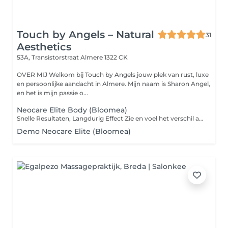
Touch by Angels – Natural
31
Aesthetics
53A, Transistorstraat
Almere 1322 CK
OVER MIJ Welkom bij Touch by Angels jouw plek van rust, luxe
en persoonlijke aandacht in Almere. Mijn naam is Sharon Angel,
en het is mijn passie o...
Neocare Elite Body (Bloomea)
Snelle Resultaten, Langdurig Effect Zie en voel het verschil al na een paar sessies. De krachtige technologieën werken diep in de huid en spieren om de natuurlijke vernieuwing te stimuleren. Dit betekent: Stevigere, gladdere huid Vermindering van cellulite en vetophopingen Meer definitie en contouren Comfortabel & Efficiënt. De QuadriCore-technologie en dubbele motoren maken het mogelijk om meerdere zones tegelijkertijd te behandelen. ALLEEN IN KUUR VERBAND!!
Demo Neocare Elite (Bloomea)