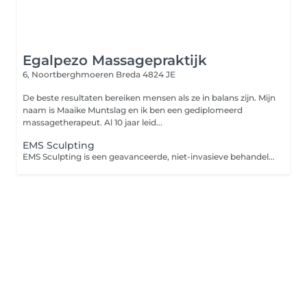
Egalpezo Massagepraktijk
6, Noortberghmoeren
Breda 4824 JE
De beste resultaten bereiken mensen als ze in balans zijn. Mijn
naam is Maaike Muntslag en ik ben een gediplomeerd
massagetherapeut. Al 10 jaar leid...
EMS Sculpting
EMS Sculpting is een geavanceerde, niet-invasieve behandeling die werkt met elektromagnetische spierstimulatie (HIFEM-technologie). Tijdens één sessie worden je spieren tot wel 20.000 keer aangespannen, wat zorgt voor een intensieve training zonder inspanning.