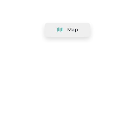
Map
Company
Support
Team
&
Careers
Information for salons
Legal
Exercise withdrawal right