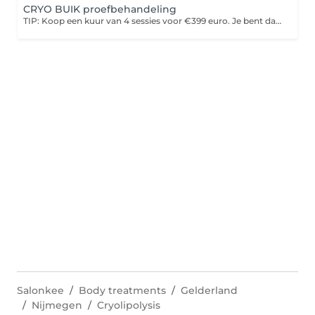
CRYO BUIK proefbehandeling
TIP: Koop een kuur van 4 sessies voor €399 euro. Je bent dan voordeliger uit dan losse sessies. Tijdens 1 sessie is het mogelijk buik en heupen / buik en love-handles / buik en rug (of bh vet) te behandelen.
Salonkee
Body treatments
Gelderland
Nijmegen
Cryolipolysis