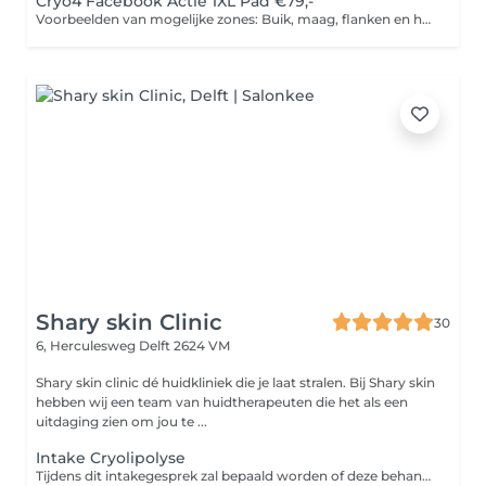
Cryo4 Facebook Actie 1XL Pad €79,-
Voorbeelden van mogelijke zones: Buik, maag, flanken en heupen Buik, heupen en armen Hele bovenbenen
Shary skin Clinic
30
6, Herculesweg
Delft 2624 VM
Shary skin clinic dé huidkliniek die je laat stralen. Bij Shary skin
hebben wij een team van huidtherapeuten die het als een
uitdaging zien om jou te ...
Intake Cryolipolyse
Tijdens dit intakegesprek zal bepaald worden of deze behandeling geschikt is voor u, vervolgens wordt er samen met u een behandelplan opgesteld.