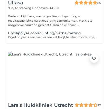
Ullasa
85
99a, Aalsterweg
Eindhoven 5615CC
Welkom bij Ullasa, waar expertise, ontspanning en
resultaatgerichte huidverzorging samenkomen. Met trots
mogen we aankondigen dat Ullasa de winnaar i...
Cryolipolyse coolsculpting/ vetbevriezing
Cryolipolyse is een manier om vet kwijt te raken zonder medische ingreep. Kom je voor het eerst boek dan een intake gesprek. De kosten hiervan ontvang je als korting bij het starten van de behandelingen. Extra voordeel van 20% ontvang je bij aanschaf van een pakket van 4 behandelingen. Vraag hiernaar bij je intake gesprek
Lara's Huidkliniek Utrecht
22