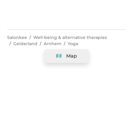
Salonkee
Well-being & alternative therapies
Gelderland
Arnhem
Yoga
Map
Company
Support
Team
&
Careers
Information for salons