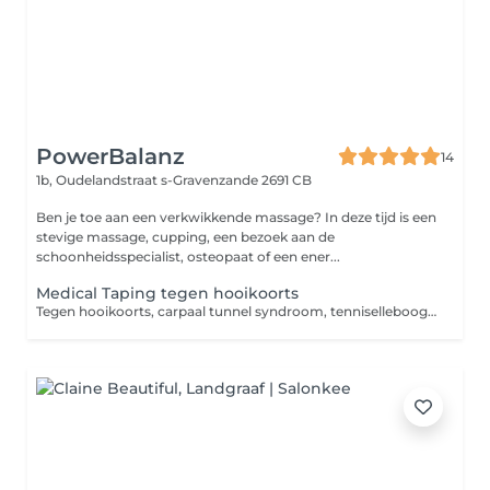
PowerBalanz
14
1b, Oudelandstraat
s-Gravenzande 2691 CB
Ben je toe aan een verkwikkende massage? In deze tijd is een
stevige massage, cupping, een bezoek aan de
schoonheidsspecialist, osteopaat of een ener...
Medical Taping tegen hooikoorts
Tegen hooikoorts, carpaal tunnel syndroom, tenniselleboog, pijnlijke nek, zere schouder/knie/enkel etc. Vermeld aub in de opmerking waarvoor de taping is!