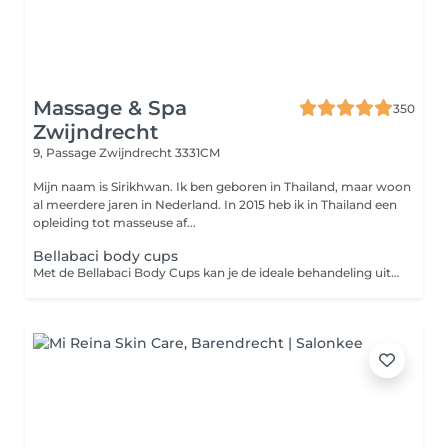
Massage & Spa
350
Zwijndrecht
9, Passage
Zwijndrecht 3331CM
Mijn naam is Sirikhwan. Ik ben geboren in Thailand, maar woon
al meerdere jaren in Nederland. In 2015 heb ik in Thailand een
opleiding tot masseuse af...
Bellabaci body cups
Met de Bellabaci Body Cups kan je de ideale behandeling uitvoeren en is voor iedereen die o.a. last heeft van; pijnlijke en gespannen spieren, spijsverteringsproblemen, gewrichtspijn, cellulite, hoofdpijn, migraine en striae. De therapeutische gevolgen van de behandeling met de Bellabaci cap kunnen zijn: het verminderen van obstipatie, activeren van de (huid)stofwisseling, het verbeteren van de elasticiteit van de huid, blokkades worden opgeheven, gifstoffen en afvalstoffen worden afgevoerd en het verbetert de spierspanning. Bij gebruik op de rug of gespannen, pijnlijk spieren helpt het tevens om vet en vochtophopingen te verminderen, de doorbloeding te verbeteren en gifstoffen en andere afvalstoffen te elimineren uit je spieren. Het stimuleert de lymfe- en bloedcirculatie.