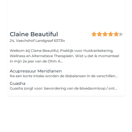
Claine Beautiful
31
24, Vaechshof
Landgraaf 6373lv
Welkom bij Claine Beautiful, Praktijk voor Huidverbetering,
Wellness en Alternatieve Therapieën. Wist u dat ik momenteel
in mijn 2e jaar van de Ohm A...
Acupressuur Meridianen
Na een korte intake worden de disbalansen in de verschillende meridianen behandeld. Dit is een drukpunten massage waarbij een doorstroom van energie in de blokkades wordt opgebouwd.
Guasha
Guasha zorgt voor: bevordering van de bloedsomloop / ontgifting en ontzuring / stimulatie van het immuunsysteem het verminderen/verlichten van blokkades en pijn / verbeterde werking van de organen regeneratie en revitalisatie / vermindering van spanning (stress), moeheid en burn-out balans op emotioneel vlak / ontspanning en bevordering van helderheid van geest.