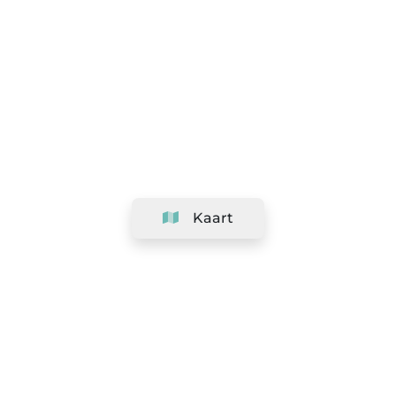
Kaart
Bedrijf
Support
Team
&
Carrières