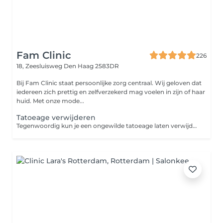
Fam Clinic
226
18, Zeesluisweg
Den Haag 2583DR
Bij Fam Clinic staat persoonlijke zorg centraal. Wij geloven dat
iedereen zich prettig en zelfverzekerd mag voelen in zijn of haar
huid. Met onze mode...
Tatoeage verwijderen
Tegenwoordig kun je een ongewilde tatoeage laten verwijderen. Dit kan operatief gedaan worden of door middel van een laserbehandeling. Bij een laserbehandeling wordt de tatoeage geheel verwijderd zonder dat er een litteken overblijft.