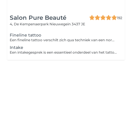
Salon Pure Beauté
192
4, De Kempenaerpark
Nieuwegein 3437 JE
Fineline tattoo
Een fineline tattoo verschilt zich qua techniek van een normale tattoo. Deze wordt minder diep gezet waardoor de kleur helderder blijft, minder kans op uitlopers en daardoor meer geschikt voor gedetailleerd werk en lastig te tatoeëren plekken. De fineline is permanent net als een tattoo.
Intake
Een intakegesprek is een essentieel onderdeel van het tattoo-proces. Het stelt de tattoo-artiest in staat om je persoonlijke wensen en ideeën te begrijpen en deze om te zetten in een uniek en betekenisvol ontwerp. Dit gesprek zorgt ervoor dat de tattoo niet alleen technisch perfect wordt uitgevoerd, maar ook volledig past bij jouw visie, stijl en persoonlijkheid.